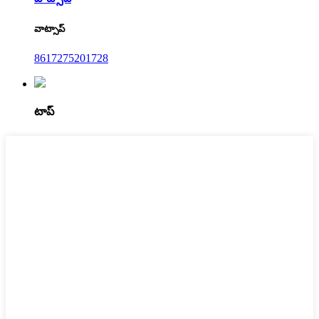
వాట్సాప్
8617275201728
టాప్