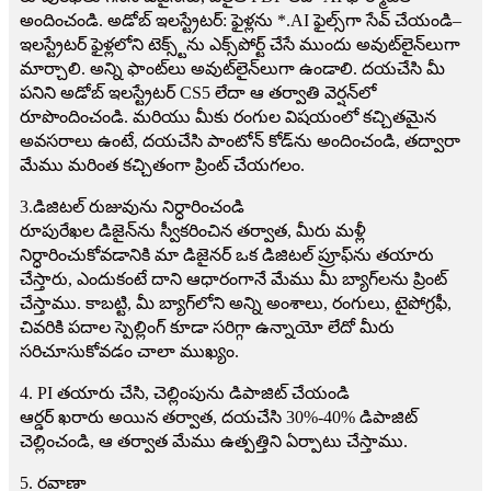
అందించండి. అడోబ్ ఇలస్ట్రేటర్: ఫైళ్లను *.AI ఫైల్స్‌గా సేవ్ చేయండి–
ఇలస్ట్రేటర్ ఫైళ్లలోని టెక్స్ట్‌ను ఎక్స్‌పోర్ట్ చేసే ముందు అవుట్‌లైన్‌లుగా
మార్చాలి. అన్ని ఫాంట్‌లు అవుట్‌లైన్‌లుగా ఉండాలి. దయచేసి మీ
పనిని అడోబ్ ఇలస్ట్రేటర్ CS5 లేదా ఆ తర్వాతి వెర్షన్‌లో
రూపొందించండి. మరియు మీకు రంగుల విషయంలో కచ్చితమైన
అవసరాలు ఉంటే, దయచేసి పాంటోన్ కోడ్‌ను అందించండి, తద్వారా
మేము మరింత కచ్చితంగా ప్రింట్ చేయగలం.
3.డిజిటల్ రుజువును నిర్ధారించండి
రూపురేఖల డిజైన్‌ను స్వీకరించిన తర్వాత, మీరు మళ్లీ
నిర్ధారించుకోవడానికి మా డిజైనర్ ఒక డిజిటల్ ప్రూఫ్‌ను తయారు
చేస్తారు, ఎందుకంటే దాని ఆధారంగానే మేము మీ బ్యాగ్‌లను ప్రింట్
చేస్తాము. కాబట్టి, మీ బ్యాగ్‌లోని అన్ని అంశాలు, రంగులు, టైపోగ్రఫీ,
చివరికి పదాల స్పెల్లింగ్ కూడా సరిగ్గా ఉన్నాయో లేదో మీరు
సరిచూసుకోవడం చాలా ముఖ్యం.
4. PI తయారు చేసి, చెల్లింపును డిపాజిట్ చేయండి
ఆర్డర్ ఖరారు అయిన తర్వాత, దయచేసి 30%-40% డిపాజిట్
చెల్లించండి, ఆ తర్వాత మేము ఉత్పత్తిని ఏర్పాటు చేస్తాము.
5. రవాణా