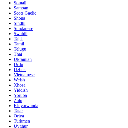
Somali
Samoan
Scots Gaelic
Shona
Sindhi
Sundanese
Swahili
Tajik
Tamil
Telugu
Thai
Ukrainian
Urdu
Uzbek
Vietnamese
Welsh
Xhosa
Yiddish
Yoruba
Zulu
Kinyarwanda
Tatar
Oriya
Turkmen
Uyghur