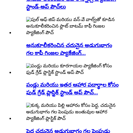
స్టాండ్-అప్ పౌచ్‌లు
అనుకూలీకరించిన చదునైన అడుగుభాగం
గల కాఫీ గింజల ప్యాకేజింగ్...
పండ్లు మరియు ఇతర ఆహార పదార్థాల కోసం
ఫుడ్ గ్రేడ్ ప్లాస్టిక్ స్టాండ్ అప్ పౌచ్...
పెద్ద చదునైన అడుగుభాగం గల పెంపుడు