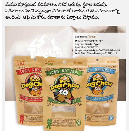
మేము పూర్తయిన పరిమాణం, నికర బరువు, స్థూల బరువు,
పరిమాణం వంటి వస్తువుల వివరాలతో కూడిన తుది సమాచారాన్ని
అందించి, ఆపై మీ కోసం రవాణాను ఏర్పాటు చేస్తాము.