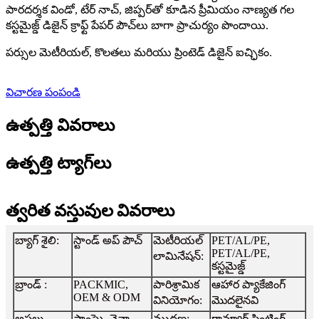
పారదర్శక విండో, టేర్ నాచ్, జిప్పర్‌తో కూడిన ప్రీమియం నాణ్యత గల
కస్టమైజ్డ్ డిజైన్ క్రాఫ్ట్ పేపర్ పౌచ్‌లు బాగా ప్రాచుర్యం పొందాయి.
పర్సుల మెటీరియల్, కొలతలు మరియు ప్రింటెడ్ డిజైన్ ఐచ్ఛికం.
విచారణ పంపండి
ఉత్పత్తి వివరాలు
ఉత్పత్తి ట్యాగ్‌లు
త్వరిత వస్తువుల వివరాలు
బ్యాగ్ శైలి:
స్టాండ్ అప్ పౌచ్
మెటీరియల్
PET/AL/PE,
PET/AL/PE,
లామినేషన్:
కస్టమైజ్డ్
బ్రాండ్ :
PACKMIC,
పారిశ్రామిక
ఆహార ప్యాకేజింగ్
OEM & ODM
వినియోగం:
మొదలైనవి
అసలు
షాంఘై, చైనా
ముద్రణ:
గ్రావ్యూర్ ప్రింటింగ్