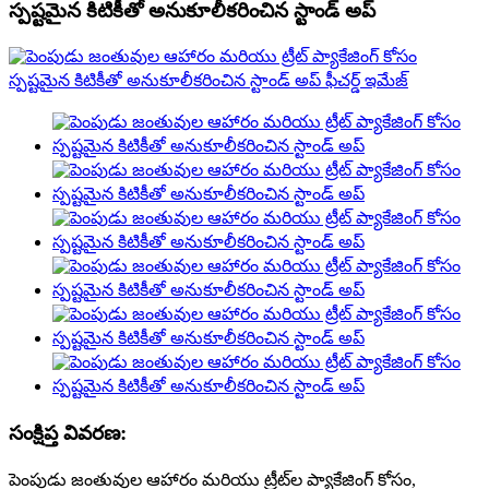
స్పష్టమైన కిటికీతో అనుకూలీకరించిన స్టాండ్ అప్
సంక్షిప్త వివరణ:
పెంపుడు జంతువుల ఆహారం మరియు ట్రీట్‌ల ప్యాకేజింగ్ కోసం,