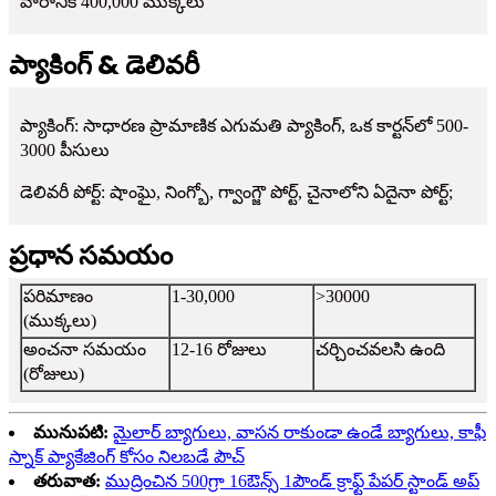
వారానికి 400,000 ముక్కలు
ప్యాకింగ్ & డెలివరీ
ప్యాకింగ్: సాధారణ ప్రామాణిక ఎగుమతి ప్యాకింగ్, ఒక కార్టన్‌లో 500-
3000 పీసులు
డెలివరీ పోర్ట్: షాంఘై, నింగ్బో, గ్వాంగ్జౌ పోర్ట్, చైనాలోని ఏదైనా పోర్ట్;
ప్రధాన సమయం
పరిమాణం
1-30,000
>30000
(ముక్కలు)
అంచనా సమయం
12-16 రోజులు
చర్చించవలసి ఉంది
(రోజులు)
మునుపటి:
మైలార్ బ్యాగులు, వాసన రాకుండా ఉండే బ్యాగులు, కాఫీ
స్నాక్ ప్యాకేజింగ్ కోసం నిలబడే పౌచ్
తరువాత:
ముద్రించిన 500గ్రా 16ఔన్స్ 1పౌండ్ క్రాఫ్ట్ పేపర్ స్టాండ్ అప్