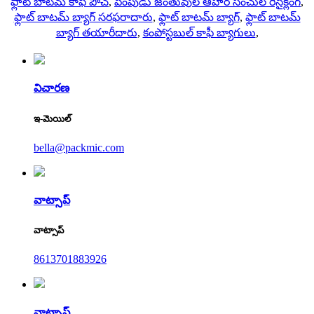
ఫ్లాట్ బాటమ్ కాఫీ పౌచ్
,
పెంపుడు జంతువుల ఆహార సంచుల రీసైక్లింగ్
,
ఫ్లాట్ బాటమ్ బ్యాగ్ సరఫరాదారు
,
ఫ్లాట్ బాటమ్ బ్యాగ్
,
ఫ్లాట్ బాటమ్
బ్యాగ్ తయారీదారు
,
కంపోస్టబుల్ కాఫీ బ్యాగులు
,
విచారణ
ఇ-మెయిల్
bella@packmic.com
వాట్సాప్
వాట్సాప్
8613701883926
వాట్సాప్