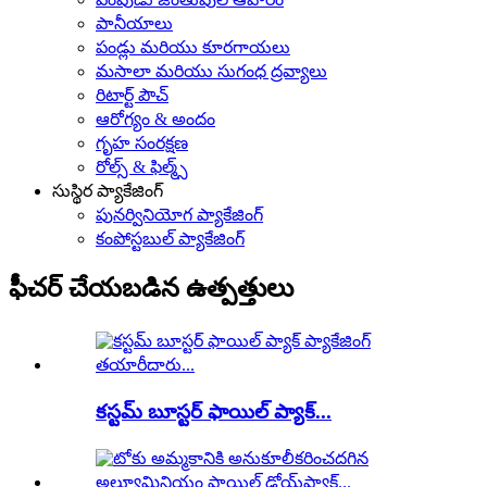
పానీయాలు
పండ్లు మరియు కూరగాయలు
మసాలా మరియు సుగంధ ద్రవ్యాలు
రిటార్ట్ పౌచ్
ఆరోగ్యం & అందం
గృహ సంరక్షణ
రోల్స్ & ఫిల్మ్స్
సుస్థిర ప్యాకేజింగ్
పునర్వినియోగ ప్యాకేజింగ్
కంపోస్టబుల్ ప్యాకేజింగ్
ఫీచర్ చేయబడిన ఉత్పత్తులు
కస్టమ్ బూస్టర్ ఫాయిల్ ప్యాక్...