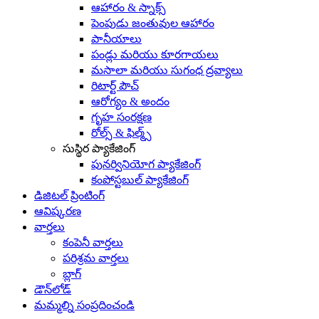
ఆహారం & స్నాక్స్
పెంపుడు జంతువుల ఆహారం
పానీయాలు
పండ్లు మరియు కూరగాయలు
మసాలా మరియు సుగంధ ద్రవ్యాలు
రిటార్ట్ పౌచ్
ఆరోగ్యం & అందం
గృహ సంరక్షణ
రోల్స్ & ఫిల్మ్స్
సుస్థిర ప్యాకేజింగ్
పునర్వినియోగ ప్యాకేజింగ్
కంపోస్టబుల్ ప్యాకేజింగ్
డిజిటల్ ప్రింటింగ్
ఆవిష్కరణ
వార్తలు
కంపెనీ వార్తలు
పరిశ్రమ వార్తలు
బ్లాగ్
డౌన్‌లోడ్
మమ్మల్ని సంప్రదించండి