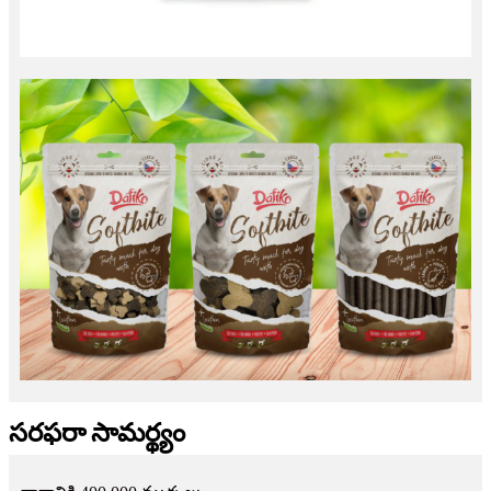
సరఫరా సామర్థ్యం