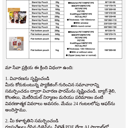
మా సేవా ప్రక్రియ ఈ క్రింది విధంగా ఉంది:
1. విచారణను సృష్టించండి
మీరు కోరుకుంటున్న ప్యాకేజింగ్ గురించిన సమాచారాన్ని
సమర్పించడం ద్వారా విచారణ ఫారమ్‌ను సృష్టించండి. బ్యాగ్ శైలి,
కొలతలు, మెటీరియల్ నిర్మాణం మరియు పరిమాణం వంటి
వివరణాత్మక వివరాలు అవసరం. మేము 24 గంటలలోపు ఆఫర్‌ను
అందిస్తాము.
2. మీ కళాకృతిని సమర్పించండి
రూపురేఖలు గీసిన డిజైన్‌ను, వీలైతే PDF లేదా AI ఫార్మాట్‌లో