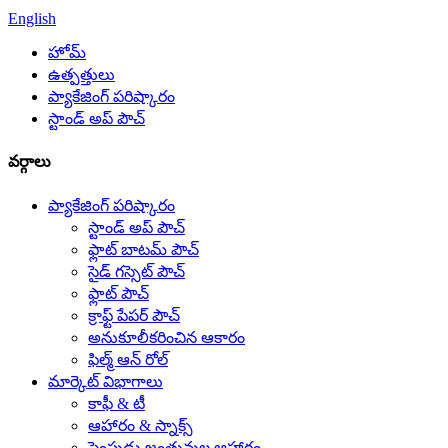
English
హోమ్
ఉత్పత్తులు
ప్యాకేజింగ్ పరిష్కారం
స్టాండ్ అప్ పౌచ్
వర్గాలు
ప్యాకేజింగ్ పరిష్కారం
స్టాండ్ అప్ పౌచ్
ఫ్లాట్ బాటమ్ పౌచ్
సైడ్ గస్సెట్ పౌచ్
ఫ్లాట్ పౌచ్
క్రాఫ్ట్ పేపర్ పౌచ్
అనుకూలీకరించిన ఆకారం
ఫిల్మ్ ఆన్ రోల్
మార్కెట్ విభాగాలు
కాఫీ & టీ
ఆహారం & స్నాక్స్
పెంపుడు జంతువుల ఆహారం