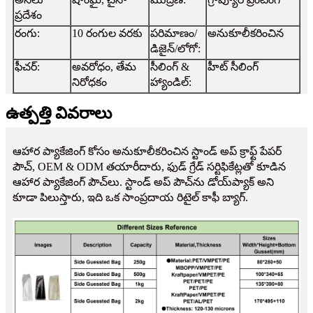
ప్రదేశం
రంగు:
10 రంగుల వరకు
పరిమాణం/
అనుకూలీకరించిన
డిజైన్/లోగో:
ఫీచర్:
అవరోధం, తేమ
సీలింగ్ &
హీట్ సీలింగ్
నిరోధకం
హ్యాండిల్:
ఉత్పత్తి వివరాలు
ఆహార ప్యాకేజింగ్ కోసం అనుకూలీకరించిన స్టాండ్ అప్ క్రాఫ్ట్ పేపర్
పౌచ్, OEM & ODM తయారీదారు, ఫుడ్ గ్రేడ్ సర్టిఫికేట్లతో కూడిన
ఆహార ప్యాకేజింగ్ పౌచ్‌లు. స్టాండ్ అప్ పౌచ్‌ను డోయ్‌ప్యాక్ అని
కూడా పిలుస్తారు, ఇది ఒక సాంప్రదాయ రిటైల్ కాఫీ బ్యాగ్.