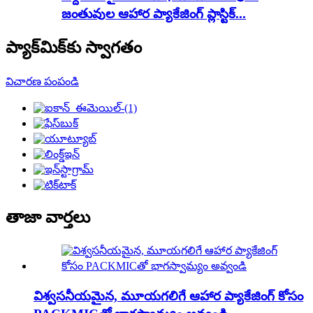
జంతువుల ఆహార ప్యాకేజింగ్ ప్లాస్టిక్...
ప్యాక్‌మిక్‌కు స్వాగతం
విచారణ పంపండి
తాజా వార్తలు
విశ్వసనీయమైన, మూయగలిగే ఆహార ప్యాకేజింగ్ కోసం