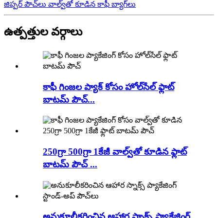
జిప్పర్ పౌచ్‌లు వాల్వ్‌తో కూడిన కాఫీ బ్యాగ్‌లు
ఉత్పత్తుల వర్గాలు
కాఫీ గింజల ప్యాక్ కోసం హోల్‌సేల్ ఫ్లాట్
బాటమ్ పౌచ్...
250గ్రా 500గ్రా 1కేజీ వాల్వ్‌తో కూడిన ఫ్లాట్
బాటమ్ పౌచ్ ...
అనుకూలీకరించిన ఆహార స్నాక్స్ ప్యాకేజింగ్