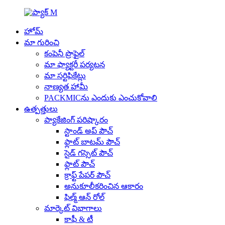
హోమ్
మా గురించి
కంపెనీ ప్రొఫైల్
మా ఫ్యాక్టరీ పర్యటన
మా సర్టిఫికేట్లు
నాణ్యత హామీ
PACKMICను ఎందుకు ఎంచుకోవాలి
ఉత్పత్తులు
ప్యాకేజింగ్ పరిష్కారం
స్టాండ్ అప్ పౌచ్
ఫ్లాట్ బాటమ్ పౌచ్
సైడ్ గస్సెట్ పౌచ్
ఫ్లాట్ పౌచ్
క్రాఫ్ట్ పేపర్ పౌచ్
అనుకూలీకరించిన ఆకారం
ఫిల్మ్ ఆన్ రోల్
మార్కెట్ విభాగాలు
కాఫీ & టీ