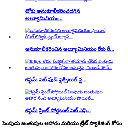
టోకు అనుకూలీకరించదగిన
అల్యూమినియం...
అనుకూలీకరించిన అల్యూమినియం రేకు రీ...
కస్టమ్ పెట్ ఫుడ్ ఫ్లెక్సిబుల్ స్ట...
కస్టమ్ ప్రింట్ పోర్టబుల్ పెట్ ఎఫ్...
పెంపుడు జంతువుల ఆహారం మరియు ట్రీట్ ప్యాకేజింగ్ కోసం