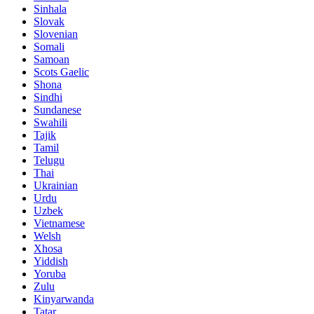
Sinhala
Slovak
Slovenian
Somali
Samoan
Scots Gaelic
Shona
Sindhi
Sundanese
Swahili
Tajik
Tamil
Telugu
Thai
Ukrainian
Urdu
Uzbek
Vietnamese
Welsh
Xhosa
Yiddish
Yoruba
Zulu
Kinyarwanda
Tatar