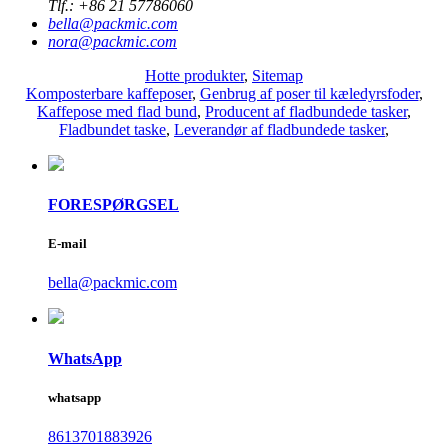
Tlf.:
+86 21 57786060
bella@packmic.com
nora@packmic.com
Hotte produkter
,
Sitemap
Komposterbare kaffeposer
,
Genbrug af poser til kæledyrsfoder
,
Kaffepose med flad bund
,
Producent af fladbundede tasker
,
Fladbundet taske
,
Leverandør af fladbundede tasker
,
FORESPØRGSEL
E-mail
bella@packmic.com
WhatsApp
whatsapp
8613701883926