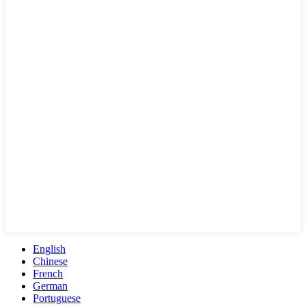
English
Chinese
French
German
Portuguese