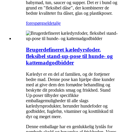
babymad, tun, saucer og supper. Det er i bund og
grund en "fleksibel dåse", der kombinerer de
bedste kvaliteter fra dåser, glas og plastikposer.
forespørgsel
detalje
Brugerdefineret kæledyrsfoder,
fleksibel stand-up-pose til hunde- og
kattemadgodbidder
Kæledyr er en del af familien, og de fortjener
bedre mad. Denne pose kan hjælpe dine kunder
med at give dem den fornødne behandling og
beskytte dit produkts smag og friskhed. Stand
Up-poser tilbyder specifikke
emballagemuligheder til alle slags
kæledyrsprodukter, herunder hundefoder og
godbidder, fuglefrø, vitaminer og kosttilskud til
dyr og meget mere.
Denne emballage har en genlukkelig lynlås for
nemheds skyld og bevarelse af friskheden. Vores