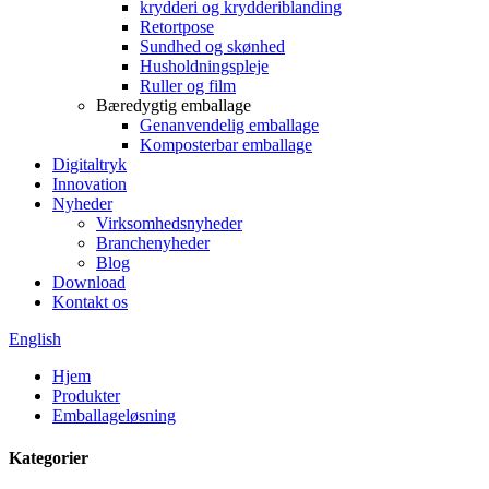
krydderi og krydderiblanding
Retortpose
Sundhed og skønhed
Husholdningspleje
Ruller og film
Bæredygtig emballage
Genanvendelig emballage
Komposterbar emballage
Digitaltryk
Innovation
Nyheder
Virksomhedsnyheder
Branchenyheder
Blog
Download
Kontakt os
English
Hjem
Produkter
Emballageløsning
Kategorier