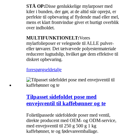
STÅ OP:
Disse genlukkelige mylarposer med
kiler i bunden, der gør, at de altid står oprejst, er
perfekte til opbevaring af flydende mad eller mel,
mens et klart frontvindue giver et hurtigt overblik
over indholdet.
MULTIFUNKTIONELT:
Vores
mylarfolieposer er velegnede til ALLE pulver-
eller tørvarer. Det tætvævede polyestermateriale
reducerer lugtudslip, hvilket gør dem effektive til
diskret opbevaring.
forespørgsel
detalje
Tilpasset sidefoldet pose med
envejsventil til kaffebønner og te
Folietilpassede sidefoldede poser med ventil,
direkte producent med OEM- og ODM-service,
med envejsventil til 250 g 500 g 1 kg
kaffebønner, te og fødevareemballage.