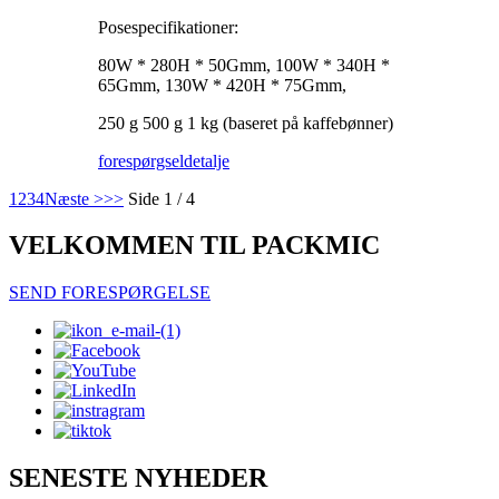
Posespecifikationer:
80W * 280H * 50Gmm, 100W * 340H *
65Gmm, 130W * 420H * 75Gmm,
250 g 500 g 1 kg (baseret på kaffebønner)
forespørgsel
detalje
1
2
3
4
Næste >
>>
Side 1 / 4
VELKOMMEN TIL PACKMIC
SEND FORESPØRGELSE
SENESTE NYHEDER