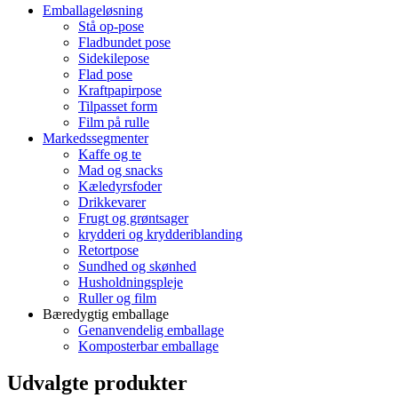
Emballageløsning
Stå op-pose
Fladbundet pose
Sidekilepose
Flad pose
Kraftpapirpose
Tilpasset form
Film på rulle
Markedssegmenter
Kaffe og te
Mad og snacks
Kæledyrsfoder
Drikkevarer
Frugt og grøntsager
krydderi og krydderiblanding
Retortpose
Sundhed og skønhed
Husholdningspleje
Ruller og film
Bæredygtig emballage
Genanvendelig emballage
Komposterbar emballage
Udvalgte produkter