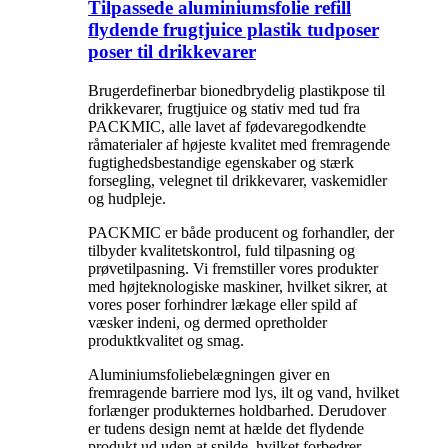
Tilpassede aluminiumsfolie refill
flydende frugtjuice plastik tudposer
poser til drikkevarer
Brugerdefinerbar bionedbrydelig plastikpose til
drikkevarer, frugtjuice og stativ med tud fra
PACKMIC, alle lavet af fødevaregodkendte
råmaterialer af højeste kvalitet med fremragende
fugtighedsbestandige egenskaber og stærk
forsegling, velegnet til drikkevarer, vaskemidler
og hudpleje.
PACKMIC er både producent og forhandler, der
tilbyder kvalitetskontrol, fuld tilpasning og
prøvetilpasning. Vi fremstiller vores produkter
med højteknologiske maskiner, hvilket sikrer, at
vores poser forhindrer lækage eller spild af
væsker indeni, og dermed opretholder
produktkvalitet og smag.
Aluminiumsfoliebelægningen giver en
fremragende barriere mod lys, ilt og vand, hvilket
forlænger produkternes holdbarhed. Derudover
er tudens design nemt at hælde det flydende
produkt ud uden at spilde, hvilket forbedrer