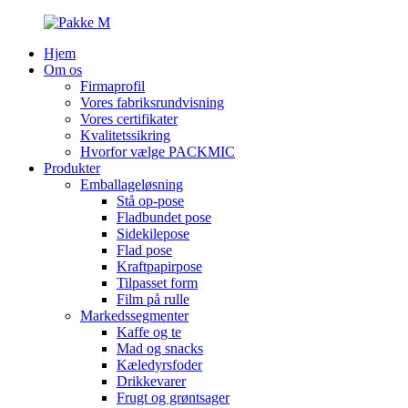
Hjem
Om os
Firmaprofil
Vores fabriksrundvisning
Vores certifikater
Kvalitetssikring
Hvorfor vælge PACKMIC
Produkter
Emballageløsning
Stå op-pose
Fladbundet pose
Sidekilepose
Flad pose
Kraftpapirpose
Tilpasset form
Film på rulle
Markedssegmenter
Kaffe og te
Mad og snacks
Kæledyrsfoder
Drikkevarer
Frugt og grøntsager