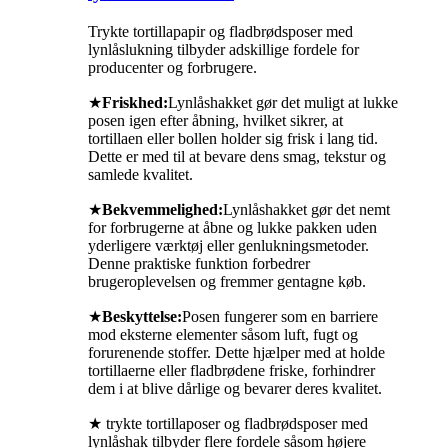
Trykte tortillapapir og fladbrødsposer med
lynlåslukning tilbyder adskillige fordele for
producenter og forbrugere.
★
Friskhed:
Lynlåshakket gør det muligt at lukke
posen igen efter åbning, hvilket sikrer, at
tortillaen eller bollen holder sig frisk i lang tid.
Dette er med til at bevare dens smag, tekstur og
samlede kvalitet.
★
Bekvemmelighed:
Lynlåshakket gør det nemt
for forbrugerne at åbne og lukke pakken uden
yderligere værktøj eller genlukningsmetoder.
Denne praktiske funktion forbedrer
brugeroplevelsen og fremmer gentagne køb.
★
Beskyttelse:
Posen fungerer som en barriere
mod eksterne elementer såsom luft, fugt og
forurenende stoffer. Dette hjælper med at holde
tortillaerne eller fladbrødene friske, forhindrer
dem i at blive dårlige og bevarer deres kvalitet.
★ trykte tortillaposer og fladbrødsposer med
lynlåshak tilbyder flere fordele såsom højere