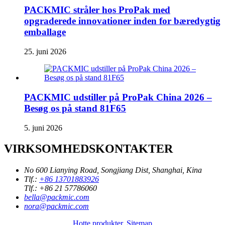
PACKMIC stråler hos ProPak med
opgraderede innovationer inden for bæredygtig
emballage
25. juni 2026
PACKMIC udstiller på ProPak China 2026 –
Besøg os på stand 81F65
5. juni 2026
VIRKSOMHEDSKONTAKTER
No 600 Lianying Road, Songjiang Dist, Shanghai, Kina
Tlf.:
+86 13701883926
Tlf.:
+86 21 57786060
bella@packmic.com
nora@packmic.com
Hotte produkter
,
Sitemap