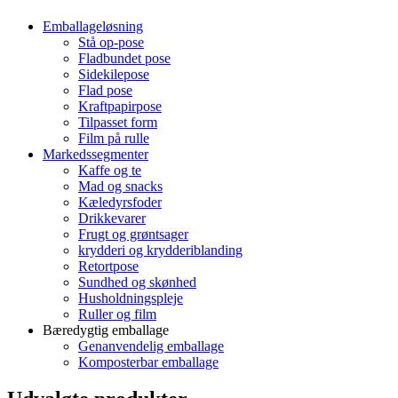
Emballageløsning
Stå op-pose
Fladbundet pose
Sidekilepose
Flad pose
Kraftpapirpose
Tilpasset form
Film på rulle
Markedssegmenter
Kaffe og te
Mad og snacks
Kæledyrsfoder
Drikkevarer
Frugt og grøntsager
krydderi og krydderiblanding
Retortpose
Sundhed og skønhed
Husholdningspleje
Ruller og film
Bæredygtig emballage
Genanvendelig emballage
Komposterbar emballage