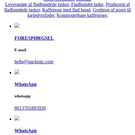
Leverandør af fladbundede tasker
,
Fladbundet taske
,
Producent af
fladbundede tasker
,
Kaffepose med flad bund
,
Genbrug af poser til
kæledyrsfoder
,
Komposterbare kaffeposer
,
FORESPØRGSEL
E-mail
bella@packmic.com
WhatsApp
whatsapp
8613701883926
WhatsApp