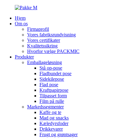
Hjem
Om os
Firmaprofil
Vores fabriksrundvisning
Vores certifikater
Kvalitetssikring
Hvorfor vælge PACKMIC
Produkter
Emballageløsning
Stå op-pose
Fladbundet pose
Sidekilepose
Flad pose
Kraftpapirpose
Tilpasset form
Film på rulle
Markedssegmenter
Kaffe og te
Mad og snacks
Kæledyrsfoder
Drikkevarer
Frugt og grøntsager