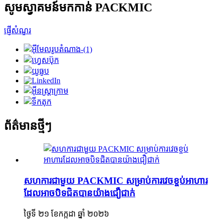
សូមស្វាគមន៍មកកាន់ PACKMIC
ផ្ញើសំណួរ
ព័ត៌មានថ្មីៗ
សហការជាមួយ PACKMIC សម្រាប់ការវេចខ្ចប់អាហារ
ដែលអាចបិទជិតបានយ៉ាងជឿជាក់
ថ្ងៃទី ២១ ខែកក្កដា ឆ្នាំ ២០២៦