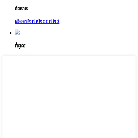
វ៉ាតសាស
៨៦១៧២៧៥២០១៧២៨
កំពូល