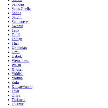
Samoan
Scots Gaelic
Shona
Sindhi
Sundanese
Swahili
Tajik
Tamil
Telugu
Thai
Ukrainian
Urdu
Uzbek
Vietnamese
Welsh
Xhosa
Yiddish
Yoruba
Zulu
Kinyarwanda
Tatar
Oriya
Turkmen
Uyghur