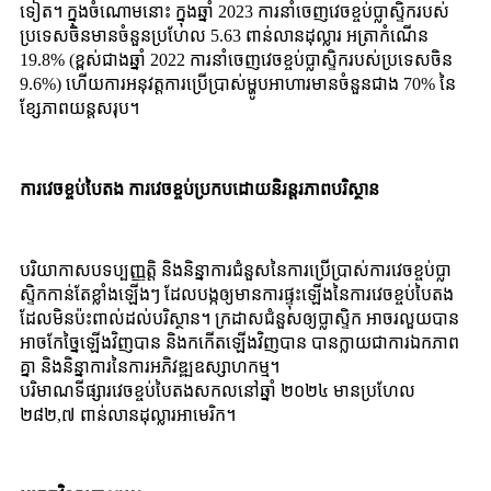
ទៀត។ ក្នុងចំណោមនោះ ក្នុងឆ្នាំ 2023 ការនាំចេញវេចខ្ចប់ប្លាស្ទិករបស់
ប្រទេសចិនមានចំនួនប្រហែល 5.63 ពាន់លានដុល្លារ អត្រាកំណើន
19.8% (ខ្ពស់ជាងឆ្នាំ 2022 ការនាំចេញវេចខ្ចប់ប្លាស្ទិករបស់ប្រទេសចិន
9.6%) ហើយការអនុវត្តការប្រើប្រាស់ម្ហូបអាហារមានចំនួនជាង 70% នៃ
ខ្សែភាពយន្តសរុប។
ការវេចខ្ចប់បៃតង ការវេចខ្ចប់ប្រកបដោយនិរន្តរភាពបរិស្ថាន
បរិយាកាស​បទប្បញ្ញត្តិ និង​និន្នាការ​ជំនួស​នៃ​ការប្រើប្រាស់​ការវេចខ្ចប់​ប្លា
ស្ទិក​កាន់តែ​ខ្លាំង​ឡើងៗ ដែល​បង្ក​ឲ្យ​មាន​ការផ្ទុះឡើង​នៃ​ការវេចខ្ចប់​បៃតង​
ដែល​មិន​ប៉ះពាល់​ដល់​បរិស្ថាន។ ក្រដាស​ជំនួស​ឲ្យ​ប្លាស្ទិក អាច​រលួយ​បាន
អាច​កែច្នៃ​ឡើងវិញ​បាន និង​កកើតឡើងវិញ​បាន បាន​ក្លាយជា​ការឯកភាព​
គ្នា និង​និន្នាការ​នៃ​ការអភិវឌ្ឍ​ឧស្សាហកម្ម។
បរិមាណទីផ្សារវេចខ្ចប់បៃតងសកលនៅឆ្នាំ ២០២៤ មានប្រហែល
២៨២,៧ ពាន់លានដុល្លារអាមេរិក។