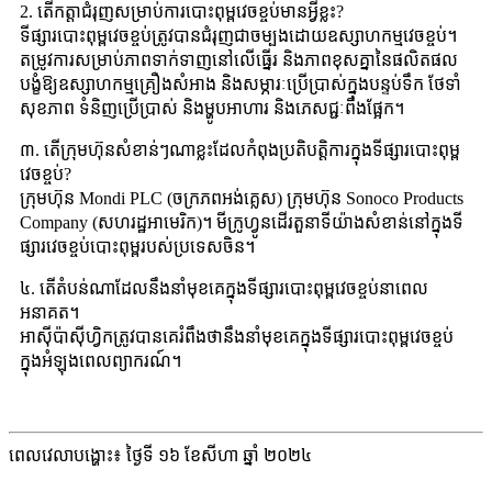
2. តើ​កត្តា​ជំរុញ​សម្រាប់​ការ​បោះពុម្ព​វេច​ខ្ចប់​មាន​អ្វីខ្លះ?
ទីផ្សារបោះពុម្ពវេចខ្ចប់ត្រូវបានជំរុញជាចម្បងដោយឧស្សាហកម្មវេចខ្ចប់។
តម្រូវការសម្រាប់ភាពទាក់ទាញនៅលើធ្នើរ និងភាពខុសគ្នានៃផលិតផល
បង្ខំឱ្យឧស្សាហកម្មគ្រឿងសំអាង និងសម្ភារៈប្រើប្រាស់ក្នុងបន្ទប់ទឹក ថែទាំ
សុខភាព ទំនិញប្រើប្រាស់ និងម្ហូបអាហារ និងភេសជ្ជៈពឹងផ្អែក។
៣. តើ​ក្រុមហ៊ុន​សំខាន់ៗ​ណាខ្លះ​ដែល​កំពុង​ប្រតិបត្តិការ​ក្នុង​ទីផ្សារ​បោះពុម្ព​
វេច​ខ្ចប់?
ក្រុមហ៊ុន Mondi PLC (ចក្រភពអង់គ្លេស) ក្រុមហ៊ុន Sonoco Products
Company (សហរដ្ឋអាមេរិក)។ មីក្រូហ្វូន​ដើរតួនាទីយ៉ាងសំខាន់នៅក្នុងទី
ផ្សារវេចខ្ចប់បោះពុម្ពរបស់ប្រទេសចិន។
៤. តើតំបន់ណាដែលនឹងនាំមុខគេក្នុងទីផ្សារបោះពុម្ពវេចខ្ចប់នាពេល
អនាគត។
អាស៊ីប៉ាស៊ីហ្វិកត្រូវបានគេរំពឹងថានឹងនាំមុខគេក្នុងទីផ្សារបោះពុម្ពវេចខ្ចប់
ក្នុងអំឡុងពេលព្យាករណ៍។
ពេលវេលាបង្ហោះ៖ ថ្ងៃទី ១៦ ខែសីហា ឆ្នាំ ២០២៤