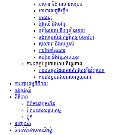
អាហារ និង អាហារសម្រន់
អាហារសត្វចិញ្ចឹម
ភេសជ្ជៈ
ផ្លែឈើ និងបន្លែ
គ្រឿងទេស និង​គ្រឿង​ទេស
ថង់​សម្រាប់​ដាក់​ថ្នាំ​ត្រឡប់​មក​វិញ
សុខភាព និងសម្រស់
ការថែទាំគ្រួសារ
រមៀល និងខ្សែភាពយន្ត
ការវេចខ្ចប់ប្រកបដោយនិរន្តរភាព
ការវេចខ្ចប់ដែលអាចកែច្នៃឡើងវិញបាន
ការវេចខ្ចប់ដែលអាចរលួយបាន
ការបោះពុម្ពឌីជីថល
នវានុវត្តន៍
ព័ត៌មាន
ព័ត៌មានក្រុមហ៊ុន
ព័ត៌មានឧស្សាហកម្ម
ប្លុក
ទាញយក
ទំនាក់ទំនងមកយើងខ្ញុំ