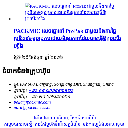
PACKMIC លេចធ្លោនៅ ProPak ជាមួយនឹងការច្នៃ
ប្រឌិតវេចខ្ចប់ប្រកបដោយនិរន្តរភាពដែលបានធ្វើឱ្យប្រសើរ
ឡើង
ថ្ងៃទី ២៥ ខែមិថុនា ឆ្នាំ ២០២៦
ទំនាក់ទំនងក្រុមហ៊ុន
ផ្លូវលេខ 600 Lianying, Songjiang Dist, Shanghai, China
ទូរស័ព្ទ៖
+៨៦ ១៣៧០១៨៨៣៩២៦
ទូរស័ព្ទ៖
+៨៦ ២១ ៥៧៧៨៦០៦០
bella@packmic.com
nora@packmic.com
ផលិតផលពេញនិយម
,
ផែនទីគេហទំព័រ
កាបូបបាតរាបស្មើ
,
ការកែច្នៃថង់ចំណីសត្វចិញ្ចឹម
,
ថង់កាហ្វេដែលអាចរលួយ