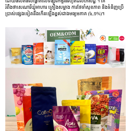
ដោយផលិតផលផ្តោតលើទីផ្សារកម្មវិធីរហូតដល់ភេសជ្ជៈ។ គេ
រំពឹងថាសេណារីយ៉ូអាហារ គ្រឿងសម្អាង ការថែទាំសុខភាព និងទំនិញប្រើ
ប្រាស់ផ្សេងទៀតនឹងកើនឡើងខ្ពស់ជាងមធ្យមភាគ (៤,១%)។