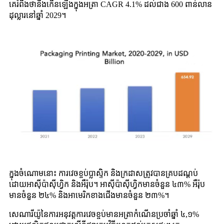
គេរំពឹងថានឹងកើនឡើងក្នុងអត្រា CAGR 4.1% ដល់ជាង 600 ពាន់លាន
ដុល្លារនៅឆ្នាំ 2029។
ក្នុងចំណោមនោះ ការវេចខ្ចប់ប្លាស្ទិក និងក្រដាសត្រូវបានគ្របដណ្ដប់
ដោយអាស៊ីប៉ាស៊ីហ្វិក និងអឺរ៉ុប។ អាស៊ីប៉ាស៊ីហ្វិកមានចំនួន ៤៣% អឺរ៉ុប
មានចំនួន ២៤% និងអាមេរិកខាងជើងមានចំនួន ២៣%។
សេណារីយ៉ូនៃការអនុវត្តការវេចខ្ចប់មានអត្រាកំណើនប្រចាំឆ្នាំ ៤,១%