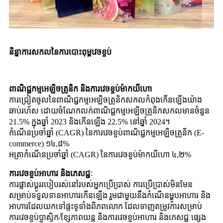
និន្នាការសកលនៃការបោះពុម្ពវេចខ្ចប់
ពាណិជ្ជកម្មអេឡិចត្រូនិក និងការវេចខ្ចប់ម៉ាកយីហោ
ការជ្រៀតចូលនៃពាណិជ្ជកម្មអេឡិចត្រូនិកសកលកំពុងកើនឡើងយ៉ាង
ឆាប់រហ័ស ដោយចំណែកលក់ពាណិជ្ជកម្មអេឡិចត្រូនិកសកលមានចំនួន
21.5% ក្នុងឆ្នាំ 2023 និងកើនឡើង 22.5% នៅឆ្នាំ 2024។
កំណើនប្រចាំឆ្នាំ (CAGR) នៃការវេចខ្ចប់ពាណិជ្ជកម្មអេឡិចត្រូនិក (E-
commerce) ១៤,៨%
អត្រាកំណើនប្រចាំឆ្នាំ (CAGR) នៃការវេចខ្ចប់ម៉ាកយីហោ ៤,២%
ការវេចខ្ចប់អាហារ និងភេសជ្ជៈ
ការផ្លាស់ប្តូររបៀបរស់នៅរបស់អ្នកប្រើប្រាស់ ការប្រើប្រាស់មិនមែន
សម្រាប់ទទួលទានអាហារកើនឡើង រួមជាមួយនឹងកំណើនម្ហូបអាហារ និង
អាហារដែលយកទៅផ្ទះទូទាំងពិភពលោក ដែលទាញតម្រូវការសម្រាប់
ការវេចខ្ចប់ប្លាស្ទិក/ខ្សែភាពយន្ត និងការវេចខ្ចប់អាហារ និងភេសជ្ជៈផ្សេង