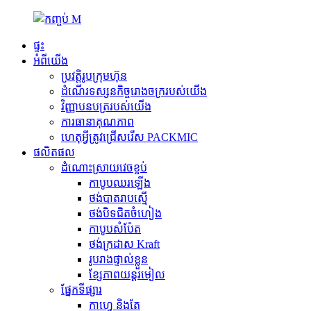
ផ្ទះ
អំពីយើង
ប្រវត្តិរូបក្រុមហ៊ុន
ដំណើរទស្សនកិច្ចរោងចក្ររបស់យើង
វិញ្ញាបនបត្ររបស់យើង
ការធានាគុណភាព
ហេតុអ្វីត្រូវជ្រើសរើស PACKMIC
ផលិតផល
ដំណោះស្រាយវេចខ្ចប់
កាបូបឈរឡើង
ថង់បាតរាបស្មើ
ថង់​បិទ​ជិត​ចំហៀង
កាបូបសំប៉ែត
ថង់ក្រដាស Kraft
រូបរាងផ្ទាល់ខ្លួន
ខ្សែភាពយន្តរមៀល
ផ្នែកទីផ្សារ
កាហ្វេ និងតែ