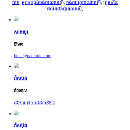
បាន
,
អ្នកផ្គត់ផ្គង់ថង់បាតរាបស្មើ
,
ថង់កាហ្វេបាតរាបស្មើ
,
ក្រុមហ៊ុន
ផលិតថង់បាតរាបស្មើ
,
សាកសួរ
អ៊ីមែល
bella@packmic.com
វ៉ាសប៊ុត
វ៉ាតសាស
៨៦១៣៧០១៨៨៣៩២៦
វ៉ាសប៊ុត