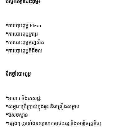
បច្ចេកវិទ្យាបោះពុម្ព៖
•
ការបោះពុម្ព Flexo
•
ការបោះពុម្ពក្រាវួរ
•
ការបោះពុម្ពអុហ្វសិត
•
ការបោះពុម្ពឌីជីថល
ទឹកថ្នាំបោះពុម្ព
•
អាហារ និងភេសជ្ជៈ
•
សម្ភារៈប្រើប្រាស់ក្នុងផ្ទះ និងគ្រឿងសម្អាង
•
ឱសថស្ថាន
•
ផ្សេងៗ (រួមទាំងឧស្សាហកម្មរថយន្ត និងអេឡិចត្រូនិច)