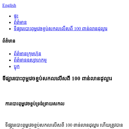
English
ផ្ទះ
ព័ត៌មាន
ទីផ្សារបោះពុម្ពវេចខ្ចប់សកលលើសពី 100 ពាន់លានដុល្លារ
ព័ត៌មាន
ព័ត៌មានក្រុមហ៊ុន
ព័ត៌មានឧស្សាហកម្ម
ប្លុក
ទីផ្សារបោះពុម្ពវេចខ្ចប់សកលលើសពី 100 ពាន់លានដុល្លារ
ការបោះពុម្ពវេចខ្ចប់ទ្រង់ទ្រាយសកល
ទីផ្សារបោះពុម្ពវេចខ្ចប់សកលលើសពី 100 ពាន់លានដុល្លារ ហើយត្រូវបាន