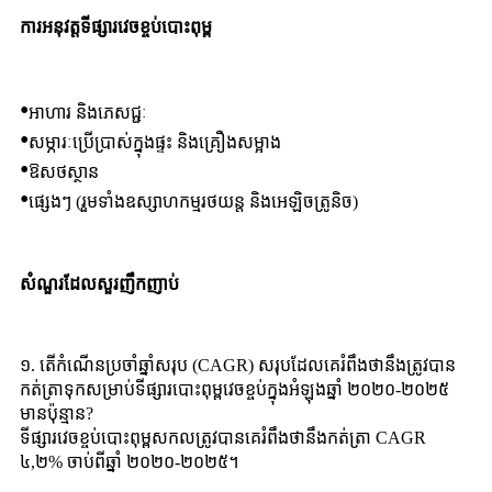
ការអនុវត្តទីផ្សារវេចខ្ចប់បោះពុម្ព
•
អាហារ និងភេសជ្ជៈ
•
សម្ភារៈប្រើប្រាស់ក្នុងផ្ទះ និងគ្រឿងសម្អាង
•
ឱសថស្ថាន
•
ផ្សេងៗ (រួមទាំងឧស្សាហកម្មរថយន្ត និងអេឡិចត្រូនិច)
សំណួរដែលសួរញឹកញាប់
១. តើ​កំណើន​ប្រចាំឆ្នាំ​សរុប (CAGR) សរុប​ដែល​គេ​រំពឹង​ថា​នឹង​ត្រូវ​បាន​
កត់ត្រា​ទុក​សម្រាប់​ទីផ្សារ​បោះពុម្ព​វេច​ខ្ចប់​ក្នុង​អំឡុង​ឆ្នាំ ២០២០-២០២៥
មាន​ប៉ុន្មាន?
ទីផ្សារវេចខ្ចប់បោះពុម្ពសកលត្រូវបានគេរំពឹងថានឹងកត់ត្រា CAGR
៤,២% ចាប់ពីឆ្នាំ ២០២០-២០២៥។