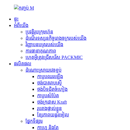
ផ្ទះ
អំពីយើង
ប្រវត្តិរូបក្រុមហ៊ុន
ដំណើរទស្សនកិច្ចរោងចក្ររបស់យើង
វិញ្ញាបនបត្ររបស់យើង
ការធានាគុណភាព
ហេតុអ្វីត្រូវជ្រើសរើស PACKMIC
ផលិតផល
ដំណោះស្រាយវេចខ្ចប់
កាបូបឈរឡើង
ថង់បាតរាបស្មើ
ថង់​បិទ​ជិត​ចំហៀង
កាបូបសំប៉ែត
ថង់ក្រដាស Kraft
រូបរាងផ្ទាល់ខ្លួន
ខ្សែភាពយន្តរមៀល
ផ្នែកទីផ្សារ
កាហ្វេ និងតែ