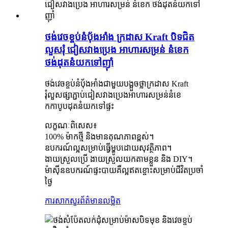
ថង់វេចខ្ចប់នំប៉័ងអាំង ក្រដាស Kraft បិទជិត
លួសរុំ ជៀសវាងប្រេង អាហារសម្រន់ នំខេក
ថង់ដុតនំយកទៅញ៉ាំ
ថង់វេចខ្ចប់នំប៉័ងអាំងជាមួយបង្អួចថ្លាក្រដាស Kraft
រុំលួសផ្សាភ្ជាប់ជៀសវាងប្រេងអាហារសម្រន់នំខេ
កកាបូបដុតនំយកទៅផ្ទះ
លក្ខណៈពិសេស៖
100% ម៉ាកថ្មី និងមានគុណភាពខ្ពស់។
ឧបករណ៍ល្អសម្រាប់ធ្វើម្ហូបដោយសុវត្ថិភាព។
ងាយស្រួលប្រើ ងាយស្រួលយកតាមខ្លួន និង DIY។
ម៉ាស៊ីន​ឧបករណ៍​ផ្ទះបាយ​គឺ​ល្អឥតខ្ចោះ​សម្រាប់​ជីវិត​ប្រចាំ
ថ្ងៃ
ការសាកសួរ
ព័ត៌មានលម្អិត