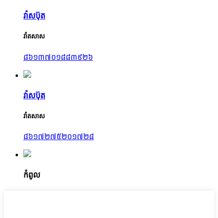
វ៉ាសប៊ុត
វ៉ាតសាស
៨៦១៣៧០១៨៨៣៩២៦
វ៉ាសប៊ុត
វ៉ាតសាស
៨៦១៧២៧៥២០១៧២៨
កំពូល