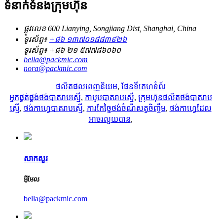
ទំនាក់ទំនងក្រុមហ៊ុន
ផ្លូវលេខ 600 Lianying, Songjiang Dist, Shanghai, China
ទូរស័ព្ទ៖
+៨៦ ១៣៧០១៨៨៣៩២៦
ទូរស័ព្ទ៖
+៨៦ ២១ ៥៧៧៨៦០៦០
bella@packmic.com
nora@packmic.com
ផលិតផលពេញនិយម
,
ផែនទីគេហទំព័រ
អ្នកផ្គត់ផ្គង់ថង់បាតរាបស្មើ
,
កាបូបបាតរាបស្មើ
,
ក្រុមហ៊ុនផលិតថង់បាតរាប
ស្មើ
,
ថង់កាហ្វេបាតរាបស្មើ
,
ការកែច្នៃថង់ចំណីសត្វចិញ្ចឹម
,
ថង់កាហ្វេដែល
អាចរលួយបាន
,
សាកសួរ
អ៊ីមែល
bella@packmic.com