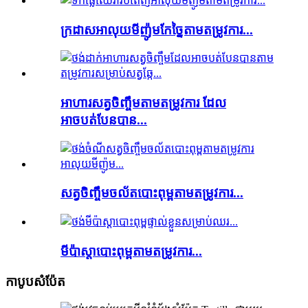
ក្រដាសអាលុយមីញ៉ូមកែច្នៃតាមតម្រូវការ...
អាហារសត្វចិញ្ចឹមតាមតម្រូវការ ដែល
អាចបត់បែនបាន...
សត្វចិញ្ចឹមចល័តបោះពុម្ពតាមតម្រូវការ...
មីប៉ាស្តាបោះពុម្ពតាមតម្រូវការ...
កាបូបសំប៉ែត