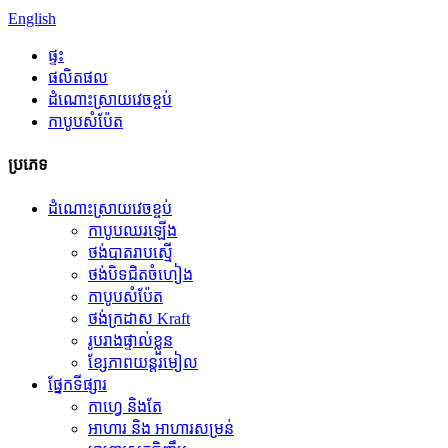
English
ផ្ទះ
ផលិតផល
ដំណោះស្រាយវេចខ្ចប់
កាបូបសំប៉ែត
ប្រភេទ
ដំណោះស្រាយវេចខ្ចប់
កាបូបឈរឡើង
ថង់បាតរាបស្មើ
ថង់​បិទ​ជិត​ចំហៀង
កាបូបសំប៉ែត
ថង់ក្រដាស Kraft
រូបរាងផ្ទាល់ខ្លួន
ខ្សែភាពយន្តរមៀល
ផ្នែកទីផ្សារ
កាហ្វេ និងតែ
អាហារ និង អាហារសម្រន់