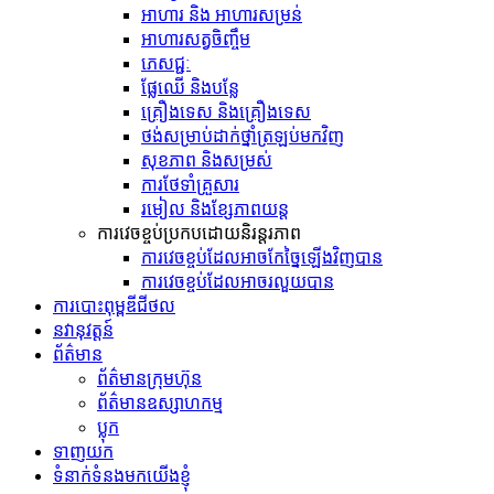
អាហារ និង អាហារសម្រន់
អាហារសត្វចិញ្ចឹម
ភេសជ្ជៈ
ផ្លែឈើ និងបន្លែ
គ្រឿងទេស និង​គ្រឿង​ទេស
ថង់​សម្រាប់​ដាក់​ថ្នាំ​ត្រឡប់​មក​វិញ
សុខភាព និងសម្រស់
ការថែទាំគ្រួសារ
រមៀល និងខ្សែភាពយន្ត
ការវេចខ្ចប់ប្រកបដោយនិរន្តរភាព
ការវេចខ្ចប់ដែលអាចកែច្នៃឡើងវិញបាន
ការវេចខ្ចប់ដែលអាចរលួយបាន
ការបោះពុម្ពឌីជីថល
នវានុវត្តន៍
ព័ត៌មាន
ព័ត៌មានក្រុមហ៊ុន
ព័ត៌មានឧស្សាហកម្ម
ប្លុក
ទាញយក
ទំនាក់ទំនងមកយើងខ្ញុំ