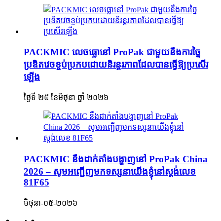
PACKMIC លេចធ្លោនៅ ProPak ជាមួយនឹងការច្នៃ
ប្រឌិតវេចខ្ចប់ប្រកបដោយនិរន្តរភាពដែលបានធ្វើឱ្យប្រសើរ
ឡើង
ថ្ងៃទី ២៥ ខែមិថុនា ឆ្នាំ ២០២៦
PACKMIC នឹងដាក់តាំងបង្ហាញនៅ ProPak China
2026 – សូមអញ្ជើញមកទស្សនាយើងខ្ញុំនៅស្តង់លេខ
81F65
មិថុនា-០៥-២០២៦