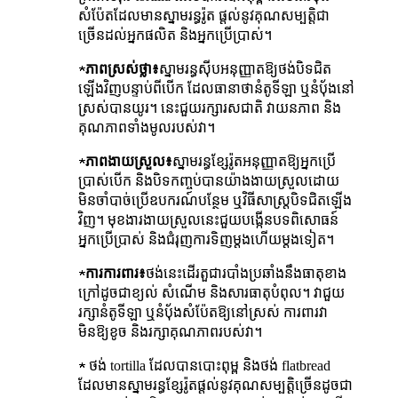
សំប៉ែតដែលមានស្នាមរន្ធរ៉ូត ផ្តល់នូវគុណសម្បត្តិជា
ច្រើនដល់អ្នកផលិត និងអ្នកប្រើប្រាស់។
★
ភាពស្រស់ថ្លា៖
ស្នាម​រន្ធ​ស៊ីប​អនុញ្ញាត​ឱ្យ​ថង់​បិទ​ជិត​
ឡើង​វិញ​បន្ទាប់​ពី​បើក ដែល​ធានា​ថា​នំ​តូទីឡា ឬ​នំ​បុ័ង​នៅ​
ស្រស់​បាន​យូរ។ នេះ​ជួយ​រក្សា​រសជាតិ វាយនភាព និង​
គុណភាព​ទាំងមូល​របស់​វា។
★
ភាពងាយស្រួល៖
ស្នាមរន្ធ​ខ្សែរ៉ូត​អនុញ្ញាត​ឱ្យ​អ្នកប្រើ
ប្រាស់​បើក និងបិទ​កញ្ចប់​បាន​យ៉ាង​ងាយស្រួល​ដោយ​
មិន​ចាំបាច់​ប្រើ​ឧបករណ៍​បន្ថែម ឬ​វិធីសាស្ត្រ​បិទ​ជិត​ឡើង
វិញ​។ មុខងារ​ងាយស្រួល​នេះ​ជួយ​បង្កើន​បទពិសោធន៍​
អ្នកប្រើប្រាស់ និង​ជំរុញ​ការទិញ​ម្តង​ហើយ​ម្តងទៀត​។
★
ការការពារ៖
ថង់នេះដើរតួជារបាំងប្រឆាំងនឹងធាតុខាង
ក្រៅដូចជាខ្យល់ សំណើម និងសារធាតុបំពុល។ វាជួយ
រក្សានំតូទីឡា ឬនំប៉័ងសំប៉ែតឱ្យនៅស្រស់ ការពារវា
មិនឱ្យខូច និងរក្សាគុណភាពរបស់វា។
★ ថង់ tortilla ដែលបានបោះពុម្ព និងថង់ flatbread
ដែលមានស្នាមរន្ធខ្សែរ៉ូតផ្តល់នូវគុណសម្បត្តិច្រើនដូចជា