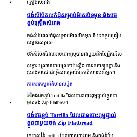
ថង់សំប៉ែតលក់ដុំសម្រាប់ម៉ាសបិទមុខ និងវេច
ខ្ចប់គ្រឿងសំអាង
ថង់សំប៉ែតលក់ដុំសម្រាប់ម៉ាសបិទមុខ និងវេចខ្ចប់គ្រឿង
សម្អាងសម្រស់
ថង់សំប៉ែតដែលអាចបោះពុម្ពបានជាមួយនឹងខ្សែរ៉ូតរអិល
សម្ភារៈ​ស្រោប​ដោយ​ស្រទាប់​ស្តើង ការរចនា​ឡូហ្គោ និង​
រូបរាង​អាចជា​ជម្រើស​សម្រាប់​ម៉ាក​យីហោ​របស់អ្នក។
ការសាកសួរ
ព័ត៌មានលម្អិត
ថង់វេចខ្ចប់ Tortilla ដែលបានបោះពុម្ពផ្ទាល់
ខ្លួនជាមួយថង់ Zip Flatbread
ក្រដាសរុំនំ tortilla ដែលបានបោះពុម្ព និងថង់នំប៉័ង