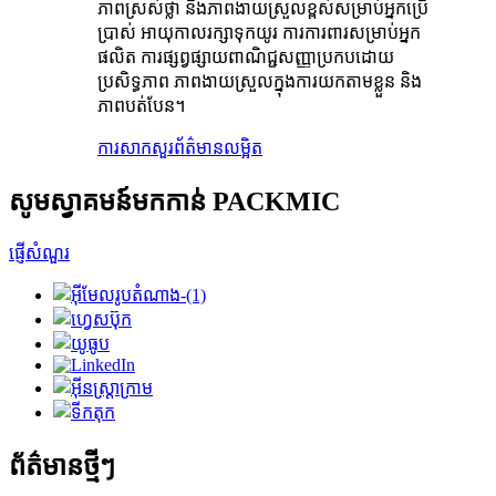
ភាពស្រស់ថ្លា និងភាពងាយស្រួលខ្ពស់សម្រាប់អ្នកប្រើ
ប្រាស់ អាយុកាលរក្សាទុកយូរ ការការពារសម្រាប់អ្នក
ផលិត ការផ្សព្វផ្សាយពាណិជ្ជសញ្ញាប្រកបដោយ
ប្រសិទ្ធភាព ភាពងាយស្រួលក្នុងការយកតាមខ្លួន និង
ភាពបត់បែន។
ការសាកសួរ
ព័ត៌មានលម្អិត
សូមស្វាគមន៍មកកាន់ PACKMIC
ផ្ញើសំណួរ
ព័ត៌មានថ្មីៗ