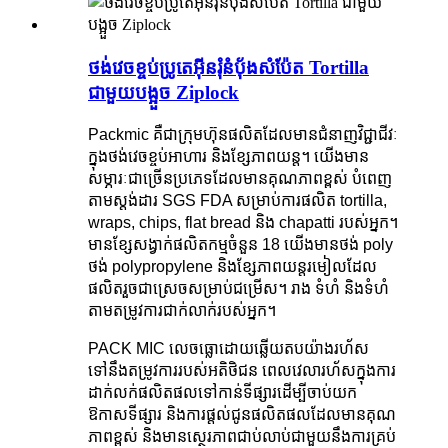
ថង់វេចខ្ចប់ប្រូតេអ៊ីនរុំនំប៉័ងសំប៉ែត Tortilla
ជាមួយបង្អួច Ziplock
Packmic គឺជាក្រុមហ៊ុនផលិតដែលមានជំនាញវិជ្ជាជីវៈ
ក្នុងថង់វេចខ្ចប់អាហារ និងខ្សែភាពយន្ត។ យើងមាន
សម្ភារៈជាច្រើនប្រភេទដែលមានគុណភាពខ្ពស់ បំពេញ
តាមស្តង់ដារ SGS FDA សម្រាប់ការផលិត tortilla,
wraps, chips, flat bread និង chapatti របស់អ្នក។
មានខ្សែសង្វាក់ផលិតកម្មចំនួន 18 យើងមានថង់ poly
ថង់ polypropylene និងខ្សែភាពយន្តរមៀលដែល
ផលិតរួចជាស្រេចសម្រាប់ជម្រើស។ រាង ទំហំ និងទំហំ
តាមតម្រូវការជាក់លាក់របស់អ្នក។
PACK MIC លេចធ្លោដោយឆ្លើយតបយ៉ាងរហ័ស
ទៅនឹងតម្រូវការរបស់អតិថិជន ពេលវេលារហ័សក្នុងការ
ដាក់លក់ផលិតផលទៅកាន់ទីផ្សារដើម្បីចាប់យក
ឱកាសទីផ្សារ និងការផ្តល់ជូនផលិតផលដែលមានគុណ
ភាពខ្ពស់ និងមានស្ថេរភាពជាប់លាប់ជាមួយនឹងការគ្រប់