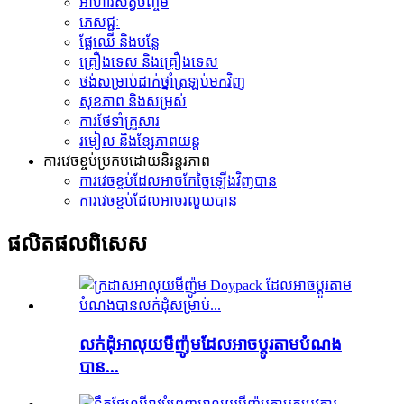
អាហារសត្វចិញ្ចឹម
ភេសជ្ជៈ
ផ្លែឈើ និងបន្លែ
គ្រឿងទេស និង​គ្រឿង​ទេស
ថង់​សម្រាប់​ដាក់​ថ្នាំ​ត្រឡប់​មក​វិញ
សុខភាព និងសម្រស់
ការថែទាំគ្រួសារ
រមៀល និងខ្សែភាពយន្ត
ការវេចខ្ចប់ប្រកបដោយនិរន្តរភាព
ការវេចខ្ចប់ដែលអាចកែច្នៃឡើងវិញបាន
ការវេចខ្ចប់ដែលអាចរលួយបាន
ផលិតផល​ពិសេស
លក់ដុំអាលុយមីញ៉ូមដែលអាចប្ដូរតាមបំណង
បាន...