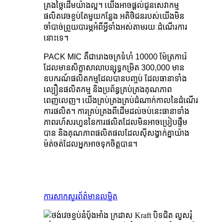
គ្រងថ្លៃដើមយ៉ាងល្អ។ យើងអាចផ្តល់ជូនសេវាកម្ម
ផលិតវេចខ្ចប់តែមួយកន្លែង អតិថិជនរបស់យើងមិន
ចាំបាច់ព្រួយបារម្ភអំពីអ្វីទាំងអស់តាមរយៈដំណើរការ
នោះទេ។
PACK MIC គឺជារោងចក្រទំហំ 10000 ម៉ែត្រការ៉េ
ដែលមានសិក្ខាសាលាបន្សុទ្ធកម្រិត 300,000 មាន
ឧបករណ៍ផលិតកម្មដែលបានបញ្ចប់ ដែលធានាទាំង
ល្បឿនផលិតកម្ម និងប្រព័ន្ធគ្រប់គ្រងគុណភាព
ពេញលេញ។ យើងគ្រប់គ្រងគ្រប់ដំណាក់កាលនៃដំណើរ
ការផលិត។ ការគ្រប់គ្រងពីដើមដល់ចប់នេះធានាទាំង
ភាពរហ័សរហួននៃការផលិតដែលមិនអាចប្រៀបផ្ទឹម
បាន និងគុណភាពផលិតផលដែលស៊ីសង្វាក់គ្នាយ៉ាង
ម៉ត់ចត់ដែលអ្នកអាចទុកចិត្តបាន។
ការសាកសួរ
ព័ត៌មានលម្អិត