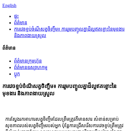
English
ផ្ទះ
ព័ត៌មាន
ការវេចខ្ចប់ចំណីសត្វចិញ្ចឹម៖ ការរួមបញ្ចូលគ្នាដ៏ល្អឥតខ្ចោះនៃមុខងារ
និងភាពងាយស្រួល
ព័ត៌មាន
ព័ត៌មានក្រុមហ៊ុន
ព័ត៌មានឧស្សាហកម្ម
ប្លុក
ការវេចខ្ចប់ចំណីសត្វចិញ្ចឹម៖ ការរួមបញ្ចូលគ្នាដ៏ល្អឥតខ្ចោះនៃ
មុខងារ និងភាពងាយស្រួល
ការស្វែងរកអាហារសត្វចិញ្ចឹមដែលត្រឹមត្រូវគឺមានសារៈសំខាន់សម្រាប់
សុខភាពរបស់សត្វចិញ្ចឹមរបស់អ្នក ប៉ុន្តែការជ្រើសរើសការវេចខ្ចប់ត្រឹមត្រូវ