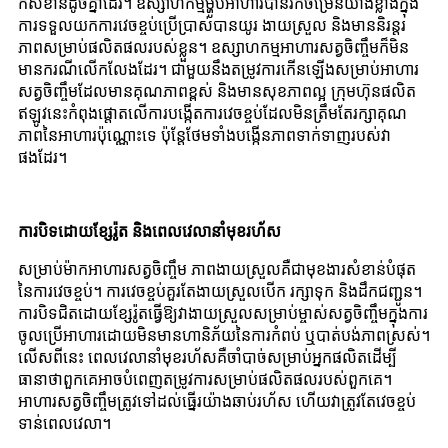
ក៏សំខាន់ដូចគ្នាដែរ។ ឧស្សាហកម្មម្ហូបអាហារបានរីកចម្រើនយ៉ាងខ្លាំងក្នុង
ការទទួលយកការវេចខ្ចប់ប្រើប្រាស់បានយូរ ងាយស្រួល និងមាននិរន្តរ
ភាពសម្រាប់ផលិតផលរបស់ខ្លួន។ ឧស្សាហកម្មអាហារសត្វចិញ្ចឹមក៏មិន
មានករណីលើកលែងដែរ។ ជាមួយនឹងតម្រូវការកើនឡើងសម្រាប់អាហារ
សត្វចិញ្ចឹមដែលមានគុណភាពខ្ពស់ និងមានសុខភាពល្អ ក្រុមហ៊ុនផលិត
ឥឡូវនេះកំពុងផ្តោតលើការបង្កើតការវេចខ្ចប់ដែលមិនត្រឹមតែរក្សាគុណ
ភាពនៃអាហារប៉ុណ្ណោះទេ ប៉ុន្តែថែមទាំងបង្កើនភាពទាក់ទាញរបស់វា
ផងដែរ។
ការបិទដោយខ្សែរ៉ូត និងពេលវេលានាំមុខរហ័ស
សម្រាប់ម៉ាកអាហារសត្វចិញ្ចឹម ភាពងាយស្រួលគឺជាមុខងារសំខាន់បំផុត
នៃការវេចខ្ចប់។ ការវេចខ្ចប់គួរតែងាយស្រួលបើក រក្សាទុក និងដឹកជញ្ជូន។
ការបិទជិតដោយខ្សែរ៉ូតធ្វើឱ្យវាងាយស្រួលសម្រាប់ម្ចាស់សត្វចិញ្ចឹមក្នុងការ
ចូលប្រើអាហារដោយមិនមានហានិភ័យនៃការកំពប់ ឬបាត់បង់ភាពស្រស់។
លើសពីនេះ ពេលវេលានាំមុខរហ័សគឺចាំបាច់សម្រាប់អ្នកផលិតដើម្បី
ធានាថាពួកគេអាចបំពេញតម្រូវការសម្រាប់ផលិតផលរបស់ពួកគេ។
អាហារសត្វចិញ្ចឹមត្រូវទៅដល់ធ្នើរយ៉ាងឆាប់រហ័ស ហើយវាត្រូវតែវេចខ្ចប់
ទាន់ពេលវេលា។