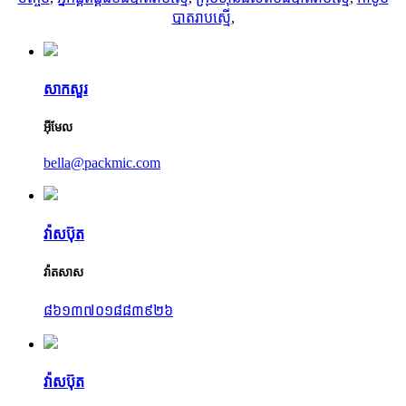
បាតរាបស្មើ
,
សាកសួរ
អ៊ីមែល
bella@packmic.com
វ៉ាសប៊ុត
វ៉ាតសាស
៨៦១៣៧០១៨៨៣៩២៦
វ៉ាសប៊ុត