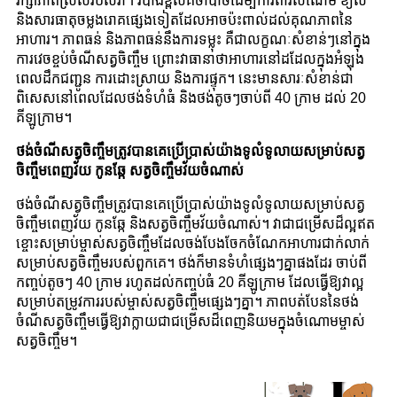
រក្សាភាពស្រស់របស់វា។ របាំងខ្ពស់គឺចាំបាច់ដើម្បីការពារសំណើម ខ្យល់
និងសារធាតុចម្លងរោគផ្សេងទៀតដែលអាចប៉ះពាល់ដល់គុណភាពនៃ
អាហារ។ ភាពធន់ និងភាពធន់នឹងការទម្លុះ គឺជាលក្ខណៈសំខាន់ៗនៅក្នុង
ការវេចខ្ចប់ចំណីសត្វចិញ្ចឹម ព្រោះវាធានាថាអាហារនៅដដែលក្នុងអំឡុង
ពេលដឹកជញ្ជូន ការដោះស្រាយ និងការផ្ទុក។ នេះមានសារៈសំខាន់ជា
ពិសេសនៅពេលដែលថង់ទំហំធំ និងថង់តូចៗចាប់ពី 40 ក្រាម ដល់ 20
គីឡូក្រាម។
ថង់ចំណីសត្វចិញ្ចឹមត្រូវបានគេប្រើប្រាស់យ៉ាងទូលំទូលាយសម្រាប់សត្វ
ចិញ្ចឹមពេញវ័យ កូនឆ្កែ សត្វចិញ្ចឹមវ័យចំណាស់
ថង់ចំណីសត្វចិញ្ចឹមត្រូវបានគេប្រើប្រាស់យ៉ាងទូលំទូលាយសម្រាប់សត្វ
ចិញ្ចឹមពេញវ័យ កូនឆ្កែ និងសត្វចិញ្ចឹមវ័យចំណាស់។ វាជាជម្រើសដ៏ល្អឥត
ខ្ចោះសម្រាប់ម្ចាស់សត្វចិញ្ចឹមដែលចង់បែងចែកចំណែកអាហារជាក់លាក់
សម្រាប់សត្វចិញ្ចឹមរបស់ពួកគេ។ ថង់ក៏មានទំហំផ្សេងៗគ្នាផងដែរ ចាប់ពី
កញ្ចប់តូចៗ 40 ក្រាម រហូតដល់កញ្ចប់ធំ 20 គីឡូក្រាម ដែលធ្វើឱ្យវាល្អ
សម្រាប់តម្រូវការរបស់ម្ចាស់សត្វចិញ្ចឹមផ្សេងៗគ្នា។ ភាពបត់បែននៃថង់
ចំណីសត្វចិញ្ចឹមធ្វើឱ្យវាក្លាយជាជម្រើសដ៏ពេញនិយមក្នុងចំណោមម្ចាស់
សត្វចិញ្ចឹម។