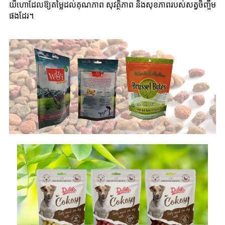
យីហោដែលឱ្យតម្លៃដល់គុណភាព សុវត្ថិភាព និងសុខភាពរបស់សត្វចិញ្ចឹម
ផងដែរ។