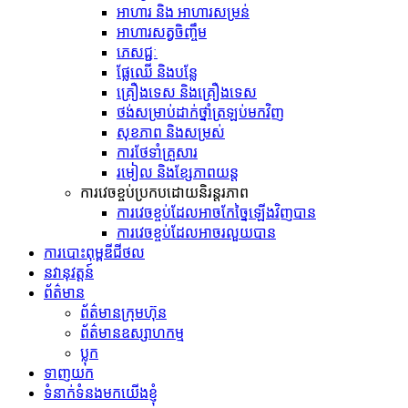
អាហារ និង អាហារសម្រន់
អាហារសត្វចិញ្ចឹម
ភេសជ្ជៈ
ផ្លែឈើ និងបន្លែ
គ្រឿងទេស និង​គ្រឿង​ទេស
ថង់​សម្រាប់​ដាក់​ថ្នាំ​ត្រឡប់​មក​វិញ
សុខភាព និងសម្រស់
ការថែទាំគ្រួសារ
រមៀល និងខ្សែភាពយន្ត
ការវេចខ្ចប់ប្រកបដោយនិរន្តរភាព
ការវេចខ្ចប់ដែលអាចកែច្នៃឡើងវិញបាន
ការវេចខ្ចប់ដែលអាចរលួយបាន
ការបោះពុម្ពឌីជីថល
នវានុវត្តន៍
ព័ត៌មាន
ព័ត៌មានក្រុមហ៊ុន
ព័ត៌មានឧស្សាហកម្ម
ប្លុក
ទាញយក
ទំនាក់ទំនងមកយើងខ្ញុំ