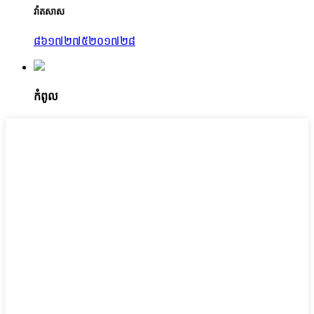
វ៉ាតសាស
៨៦១៧២៧៥២០១៧២៨
កំពូល