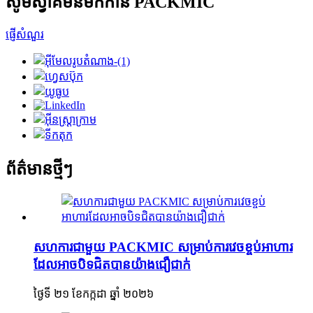
សូមស្វាគមន៍មកកាន់ PACKMIC
ផ្ញើសំណួរ
ព័ត៌មានថ្មីៗ
សហការជាមួយ PACKMIC សម្រាប់ការវេចខ្ចប់អាហារ
ដែលអាចបិទជិតបានយ៉ាងជឿជាក់
ថ្ងៃទី ២១ ខែកក្កដា ឆ្នាំ ២០២៦