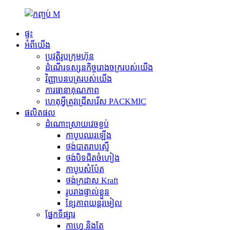
ផ្ទះ
អំពីយើង
ប្រវត្តិរូបក្រុមហ៊ុន
ដំណើរទស្សនកិច្ចរោងចក្ររបស់យើង
វិញ្ញាបនបត្ររបស់យើង
ការធានាគុណភាព
ហេតុអ្វីត្រូវជ្រើសរើស PACKMIC
ផលិតផល
ដំណោះស្រាយវេចខ្ចប់
កាបូបឈរឡើង
ថង់បាតរាបស្មើ
ថង់​បិទ​ជិត​ចំហៀង
កាបូបសំប៉ែត
ថង់ក្រដាស Kraft
រូបរាងផ្ទាល់ខ្លួន
ខ្សែភាពយន្តរមៀល
ផ្នែកទីផ្សារ
កាហ្វេ និងតែ