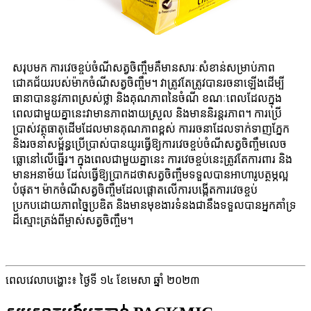
សរុបមក ការវេចខ្ចប់ចំណីសត្វចិញ្ចឹមគឺមានសារៈសំខាន់សម្រាប់ភាព
ជោគជ័យរបស់ម៉ាកចំណីសត្វចិញ្ចឹម។ វាត្រូវតែត្រូវបានរចនាឡើងដើម្បី
ធានាបាននូវភាពស្រស់ថ្លា និងគុណភាពនៃចំណី ខណៈពេលដែលក្នុង
ពេលជាមួយគ្នានេះវាមានភាពងាយស្រួល និងមាននិរន្តរភាព។ ការប្រើ
ប្រាស់វត្ថុធាតុដើមដែលមានគុណភាពខ្ពស់ ការរចនាដែលទាក់ទាញភ្នែក
និងរចនាសម្ព័ន្ធប្រើប្រាស់បានយូរធ្វើឱ្យការវេចខ្ចប់ចំណីសត្វចិញ្ចឹមលេច
ធ្លោនៅលើធ្នើរ។ ក្នុងពេលជាមួយគ្នានេះ ការវេចខ្ចប់នេះត្រូវតែការពារ និង
មានអនាម័យ ដែលធ្វើឱ្យប្រាកដថាសត្វចិញ្ចឹមទទួលបានអាហារូបត្ថម្ភល្អ
បំផុត។ ម៉ាកចំណីសត្វចិញ្ចឹមដែលផ្តោតលើការបង្កើតការវេចខ្ចប់
ប្រកបដោយភាពច្នៃប្រឌិត និងមានមុខងារទំនងជានឹងទទួលបានអ្នកគាំទ្រ
ដ៏ស្មោះត្រង់ពីម្ចាស់សត្វចិញ្ចឹម។
ពេលវេលាបង្ហោះ៖ ថ្ងៃទី ១៤ ខែមេសា ឆ្នាំ ២០២៣