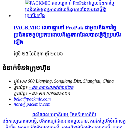
PACKMIC លេចធ្លោនៅ ProPak ជាមួយនឹងការច្នៃ
ប្រឌិតវេចខ្ចប់ប្រកបដោយនិរន្តរភាពដែលបានធ្វើឱ្យប្រសើរ
ឡើង
ថ្ងៃទី ២៥ ខែមិថុនា ឆ្នាំ ២០២៦
ទំនាក់ទំនងក្រុមហ៊ុន
ផ្លូវលេខ 600 Lianying, Songjiang Dist, Shanghai, China
ទូរស័ព្ទ៖
+៨៦ ១៣៧០១៨៨៣៩២៦
ទូរស័ព្ទ៖
+៨៦ ២១ ៥៧៧៨៦០៦០
bella@packmic.com
nora@packmic.com
ផលិតផលពេញនិយម
,
ផែនទីគេហទំព័រ
ថង់កាហ្វេបាតរាបស្មើ
,
ថង់កាហ្វេដែលអាចរលួយបាន
,
ការកែច្នៃថង់ចំណីសត្វ
ចិញ្ចឹម
,
អ្នកផ្គត់ផ្គង់ថង់បាតរាបស្មើ
,
ក្រុមហ៊ុនផលិតថង់បាតរាបស្មើ
,
កាបូប