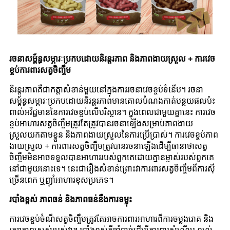
រចនាសម្ព័ន្ធសម្ភារៈប្រកបដោយនិរន្តរភាព និងភាពងាយស្រួល + ការវេច
ខ្ចប់ការពារសត្វចិញ្ចឹម
និរន្តរភាពគឺជាកត្តាសំខាន់មួយនៅក្នុងការរចនាវេចខ្ចប់ទំនើប។ រចនា
សម្ព័ន្ធសម្ភារៈប្រកបដោយនិរន្តរភាពមានគោលបំណងកាត់បន្ថយផលប៉ះ
ពាល់អវិជ្ជមាននៃការវេចខ្ចប់លើបរិស្ថាន។ ក្នុងពេលជាមួយគ្នានេះ ការវេច
ខ្ចប់អាហារសត្វចិញ្ចឹមត្រូវតែត្រូវបានរចនាឡើងសម្រាប់ភាពងាយ
ស្រួលយកតាមខ្លួន និងភាពងាយស្រួលនៃការប្រើប្រាស់។ ការវេចខ្ចប់ភាព
ងាយស្រួល + ការពារសត្វចិញ្ចឹមត្រូវបានរចនាឡើងដើម្បីធានាថាសត្វ
ចិញ្ចឹមមិនអាចទទួលបានអាហាររបស់ពួកគេដោយគ្មានម្ចាស់របស់ពួកគេ
នៅជាមួយនោះទេ។ នេះជារឿងសំខាន់ព្រោះវាការពារសត្វចិញ្ចឹមពីការស៊ី
ច្រើនពេក ឬញ៉ាំអាហារខុសប្រភេទ។
របាំងខ្ពស់ ភាពធន់ និងភាពធន់នឹងការទម្លុះ
ការវេចខ្ចប់ចំណីសត្វចិញ្ចឹមត្រូវតែអាចការពារអាហារពីការចម្លងរោគ និង