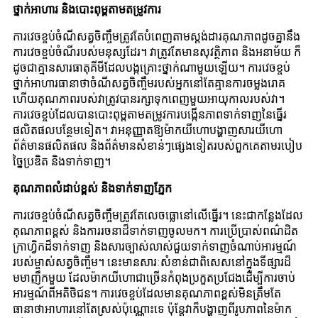
ថ្នាក់អាហារ និងបោះពុម្ពតាមតម្រូវការ
ការវេចខ្ចប់ចំណីសត្វចិញ្ចឹមត្រូវតែបំពេញតាមស្តង់ដារគុណភាពដូចគ្នានឹង
ការវេចខ្ចប់ចំណីរបស់មនុស្សដែរ។ វាត្រូវតែមានសុវត្ថិភាព និងអនាម័យ ក៏
ដូចជាគ្មានសារធាតុគីមីដែលបង្កគ្រោះថ្នាក់ណាមួយឡើយ។ ការវេចខ្ចប់
ថ្នាក់អាហារធានាថាចំណីសត្វចិញ្ចឹមរបស់អ្នកនៅតែគ្មានការចម្លងរោគ
ហើយគុណភាពរបស់វាត្រូវបានរក្សាទុកពេញមួយអាយុកាលរបស់វា។
ការវេចខ្ចប់ដែលបានបោះពុម្ពតាមតម្រូវការបង្កើនភាពទាក់ទាញនៃធ្នើរ
ផលិតផលបន្ថែមទៀត។ វាអនុញ្ញាតឱ្យម៉ាកយីហោបង្ហាញសារយីហោ
ព័ត៌មានផលិតផល និងព័ត៌មានសំខាន់ៗផ្សេងទៀតរបស់ពួកគេតាមរបៀប
ច្នៃប្រឌិត និងទាក់ទាញ។
គុណភាពលំដាប់ខ្ពស់ និងទាក់ទាញភ្នែក
ការវេចខ្ចប់ចំណីសត្វចិញ្ចឹមត្រូវតែលេចធ្លោនៅលើធ្នើរ។ នេះជាកន្លែងដែល
គុណភាពខ្ពស់ និងការរចនាដ៏ទាក់ទាញចូលមក។ ការប្រើប្រាស់ពណ៌ដិត
ក្រាហ្វិកដ៏ទាក់ទាញ និងសារច្បាស់លាស់ជួយទាក់ទាញចំណាប់អារម្មណ៍
របស់ម្ចាស់សត្វចិញ្ចឹម។ នេះមានសារៈសំខាន់ជាពិសេសនៅក្នុងទីផ្សារដ៏
មមាញឹកមួយ ដែលម៉ាកយីហោជាច្រើនកំពុងប្រកួតប្រជែងដើម្បីការចាប់
អារម្មណ៍ពីអតិថិជន។ ការវេចខ្ចប់ដែលមានគុណភាពខ្ពស់មិនត្រឹមតែ
ធានាថាអាហារនៅតែស្រស់ប៉ុណ្ណោះទេ ប៉ុន្តែវាក៏បង្ហាញពីរូបភាពនៃម៉ាក