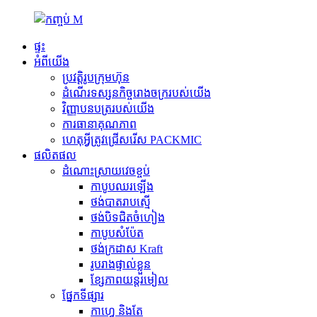
ផ្ទះ
អំពីយើង
ប្រវត្តិរូបក្រុមហ៊ុន
ដំណើរទស្សនកិច្ចរោងចក្ររបស់យើង
វិញ្ញាបនបត្ររបស់យើង
ការធានាគុណភាព
ហេតុអ្វីត្រូវជ្រើសរើស PACKMIC
ផលិតផល
ដំណោះស្រាយវេចខ្ចប់
កាបូបឈរឡើង
ថង់បាតរាបស្មើ
ថង់​បិទ​ជិត​ចំហៀង
កាបូបសំប៉ែត
ថង់ក្រដាស Kraft
រូបរាងផ្ទាល់ខ្លួន
ខ្សែភាពយន្តរមៀល
ផ្នែកទីផ្សារ
កាហ្វេ និងតែ