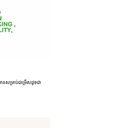
ភេទសម្រាប់ជម្រើសដូចជា