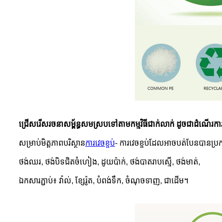
ជ្រើសរើសរចនាសម្ព័ន្ធសមស្របទៅតាមកម្មវិធីជាក់លាក់ ដូចជាដំណើរកា
សម្រាប់មិត្តភាពបរិស្ថាន
ការវេចខ្ចប់
- ការវេចខ្ចប់ដែលអាចបត់បែនបានប្រ
ថង់ឈរ, ថង់បិទជិតចំហៀង, ដូយប៉ាក់, ថង់បាតរាបស្មើ, ថង់មាត់,
ឯកសារភ្ជាប់៖ វ៉ាល់, ខ្សែរ៉ូត, បំពង់ទឹក, ចំណុចទាញ, ជាដើម។