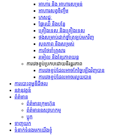
អាហារ និង អាហារសម្រន់
អាហារសត្វចិញ្ចឹម
ភេសជ្ជៈ
ផ្លែឈើ និងបន្លែ
គ្រឿងទេស និង​គ្រឿង​ទេស
ថង់​សម្រាប់​ដាក់​ថ្នាំ​ត្រឡប់​មក​វិញ
សុខភាព និងសម្រស់
ការថែទាំគ្រួសារ
រមៀល និងខ្សែភាពយន្ត
ការវេចខ្ចប់ប្រកបដោយនិរន្តរភាព
ការវេចខ្ចប់ដែលអាចកែច្នៃឡើងវិញបាន
ការវេចខ្ចប់ដែលអាចរលួយបាន
ការបោះពុម្ពឌីជីថល
នវានុវត្តន៍
ព័ត៌មាន
ព័ត៌មានក្រុមហ៊ុន
ព័ត៌មានឧស្សាហកម្ម
ប្លុក
ទាញយក
ទំនាក់ទំនងមកយើងខ្ញុំ