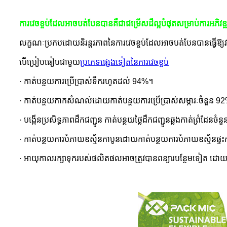
ការវេចខ្ចប់ដែលអាចបត់បែនបានគឺជាជម្រើសដ៏ល្អបំផុតសម្រាប់ការអភិវ
លក្ខណៈ​ប្រកបដោយ​និរន្តរភាព​នៃ​ការវេចខ្ចប់​ដែល​អាច​បត់បែន​បាន​ធ្វើ​ឱ្យ​វា
បើប្រៀបធៀបជាមួយ
ប្រភេទផ្សេងទៀតនៃការវេចខ្ចប់
· កាត់បន្ថយការប្រើប្រាស់ទឹករហូតដល់ 94%។
· កាត់បន្ថយកាកសំណល់ដោយកាត់បន្ថយការប្រើប្រាស់សម្ភារៈចំនួន 9
· បង្កើនប្រសិទ្ធភាពដឹកជញ្ជូន កាត់បន្ថយថ្លៃដឹកជញ្ជូនឆ្លងកាត់ព្រំដែនច
· កាត់បន្ថយ​ការបំភាយ​ឧស្ម័ន​កាបូន​ដោយ​កាត់បន្ថយ​ការបំភាយ​ឧស្ម័ន​
· អាយុកាល​រក្សាទុក​របស់​ផលិតផល​អាច​ត្រូវ​បាន​ពន្យារ​បន្ថែម​ទៀត