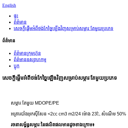
English
ផ្ទះ
ព័ត៌មាន
សេចក្តីផ្តើមអំពីថង់កែច្នៃឡើងវិញសម្រាប់សម្ភារៈតែមួយប្រភេទ
ព័ត៌មាន
ព័ត៌មានក្រុមហ៊ុន
ព័ត៌មានឧស្សាហកម្ម
ប្លុក
សេចក្តីផ្តើមអំពីថង់កែច្នៃឡើងវិញសម្រាប់សម្ភារៈតែមួយប្រភេទ
សម្ភារៈតែមួយ MDOPE/PE
អត្រារបាំងអុកស៊ីសែន <2cc cm3 m2/24 ម៉ោង 23℃, សំណើម 50%
រចនាសម្ព័ន្ធសម្ភារៈនៃផលិតផលមានដូចខាងក្រោម៖