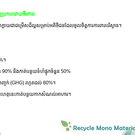
ឌ្ឍប្រកបដោយចីរភាព
​ក្លាយជា​ជម្រើស​ដ៏​ល្អ​សម្រាប់​អតិថិជន​ដែល​ចូលចិត្ត​ការការពារ​បរិស្ថាន។
2%។
ំនួន 90% និងកាត់បន្ថយទំហំផ្ទុកចំនួន 50%
ផ្ទះកញ្ចក់ (GHG) រហូតដល់ 80%។
 ដោយហេតុនេះ​កាត់បន្ថយ​កាកសំណល់​អាហារ។