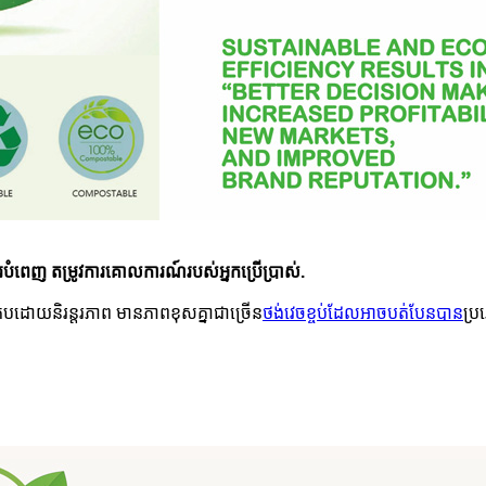
របំពេញ តម្រូវការគោលការណ៍របស់អ្នកប្រើប្រាស់
.
កបដោយនិរន្តរភាព មានភាពខុសគ្នាជាច្រើន
ថង់វេចខ្ចប់ដែលអាចបត់បែនបាន
ប្រ