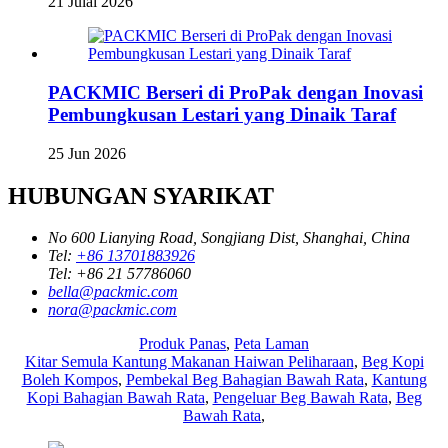
21 Julai 2026
PACKMIC Berseri di ProPak dengan Inovasi
Pembungkusan Lestari yang Dinaik Taraf
25 Jun 2026
HUBUNGAN SYARIKAT
No 600 Lianying Road, Songjiang Dist, Shanghai, China
Tel:
+86 13701883926
Tel:
+86 21 57786060
bella@packmic.com
nora@packmic.com
Produk Panas
,
Peta Laman
Kitar Semula Kantung Makanan Haiwan Peliharaan
,
Beg Kopi
Boleh Kompos
,
Pembekal Beg Bahagian Bawah Rata
,
Kantung
Kopi Bahagian Bawah Rata
,
Pengeluar Beg Bawah Rata
,
Beg
Bawah Rata
,