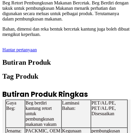
Beg Retort Pembungkusan Makanan Bercetak. Beg Berdiri dengan
takuk untuk pembungkusan Makanan menarik perhatian dan
digunakan secara meluas untuk pelbagai produk. Terutamanya
dalam pembungkusan makanan.
Bahan, dimensi dan reka bentuk bercetak kantung juga boleh dibuat
mengikut keperluan.
Hantar pertanyaan
Butiran Produk
Tag Produk
Butiran Produk Ringkas
Gaya
Beg berdiri
Laminasi
PET/AL/PE,
Beg:
kantung retort
Bahan:
PET/AL/PE,
untuk
Disesuaikan
pembungkusan
makanan vakum
Jenama:
PACKMIC, OEM
Kegunaan
pembungkusan