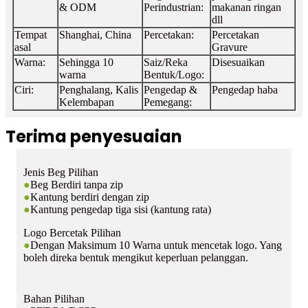
& ODM
Perindustrian:
makanan ringan
dll
Tempat
Shanghai, China
Percetakan:
Percetakan
asal
Gravure
Warna:
Sehingga 10
Saiz/Reka
Disesuaikan
warna
Bentuk/Logo:
Ciri:
Penghalang, Kalis
Pengedap &
Pengedap haba
Kelembapan
Pemegang:
Terima penyesuaian
Jenis Beg Pilihan
●
Beg Berdiri tanpa zip
●
Kantung berdiri dengan zip
●
Kantung pengedap tiga sisi (kantung rata)
Logo Bercetak Pilihan
●
Dengan Maksimum 10 Warna untuk mencetak logo. Yang
boleh direka bentuk mengikut keperluan pelanggan.
Bahan Pilihan