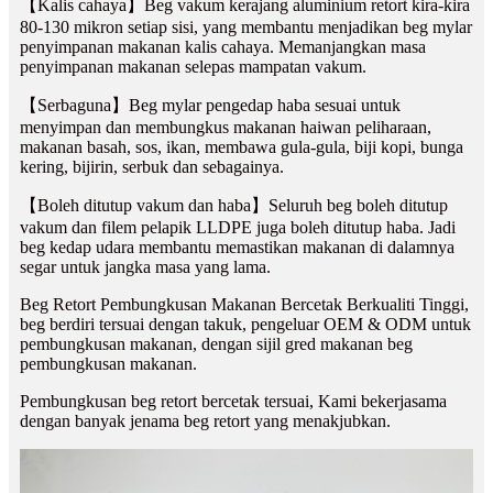
【Kalis cahaya】Beg vakum kerajang aluminium retort kira-kira
80-130 mikron setiap sisi, yang membantu menjadikan beg mylar
penyimpanan makanan kalis cahaya. Memanjangkan masa
penyimpanan makanan selepas mampatan vakum.
【Serbaguna】Beg mylar pengedap haba sesuai untuk
menyimpan dan membungkus makanan haiwan peliharaan,
makanan basah, sos, ikan, membawa gula-gula, biji kopi, bunga
kering, bijirin, serbuk dan sebagainya.
【Boleh ditutup vakum dan haba】Seluruh beg boleh ditutup
vakum dan filem pelapik LLDPE juga boleh ditutup haba. Jadi
beg kedap udara membantu memastikan makanan di dalamnya
segar untuk jangka masa yang lama.
Beg Retort Pembungkusan Makanan Bercetak Berkualiti Tinggi,
beg berdiri tersuai dengan takuk, pengeluar OEM & ODM untuk
pembungkusan makanan, dengan sijil gred makanan beg
pembungkusan makanan.
Pembungkusan beg retort bercetak tersuai, Kami bekerjasama
dengan banyak jenama beg retort yang menakjubkan.