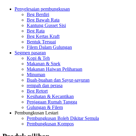
Penyelesaian pembungkusan
Beg Berdiri
Beg Bawah Rata
Kantung Gusset Sisi
Beg Rata
Beg Kertas Kraft
Bentuk Tersuai
Filem Dalam Gulungan
Segmen pasaran
Kopi & Teh
Makanan & Snek
Makanan Haiwan Peliharaan
Minuman
Buah-buahan dan Sayur-sayuran
rempah dan perasa
Beg Retort
Kesihatan & Kecantikan
Penjagaan Rumah Tangga
Gulungan & Filem
Pembungkusan Lestari
Pembungkusan Boleh Dikitar Semula
Pembungkusan Kompos