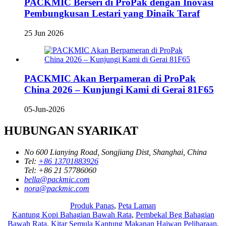
PACKMIC Berseri di ProPak dengan Inovasi
Pembungkusan Lestari yang Dinaik Taraf
25 Jun 2026
PACKMIC Akan Berpameran di ProPak
China 2026 – Kunjungi Kami di Gerai 81F65
05-Jun-2026
HUBUNGAN SYARIKAT
No 600 Lianying Road, Songjiang Dist, Shanghai, China
Tel:
+86 13701883926
Tel:
+86 21 57786060
bella@packmic.com
nora@packmic.com
Produk Panas
,
Peta Laman
Kantung Kopi Bahagian Bawah Rata
,
Pembekal Beg Bahagian
Bawah Rata
,
Kitar Semula Kantung Makanan Haiwan Peliharaan
,