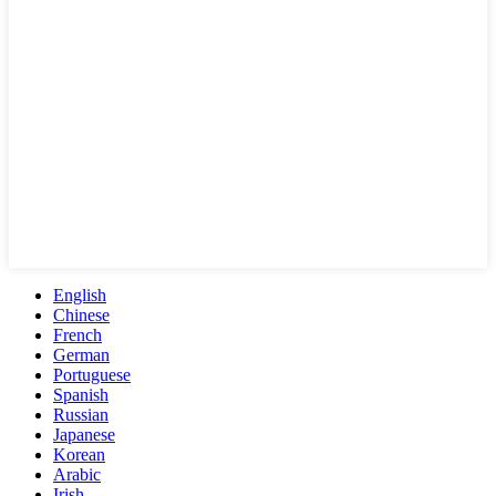
English
Chinese
French
German
Portuguese
Spanish
Russian
Japanese
Korean
Arabic
Irish