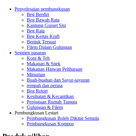
Penyelesaian pembungkusan
Beg Berdiri
Beg Bawah Rata
Kantung Gusset Sisi
Beg Rata
Beg Kertas Kraft
Bentuk Tersuai
Filem Dalam Gulungan
Segmen pasaran
Kopi & Teh
Makanan & Snek
Makanan Haiwan Peliharaan
Minuman
Buah-buahan dan Sayur-sayuran
rempah dan perasa
Beg Retort
Kesihatan & Kecantikan
Penjagaan Rumah Tangga
Gulungan & Filem
Pembungkusan Lestari
Pembungkusan Boleh Dikitar Semula
Pembungkusan Kompos