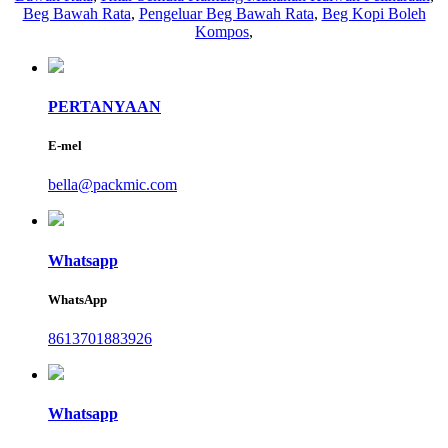
Beg Bawah Rata
,
Pengeluar Beg Bawah Rata
,
Beg Kopi Boleh
Kompos
,
PERTANYAAN
E-mel
bella@packmic.com
Whatsapp
WhatsApp
8613701883926
Whatsapp