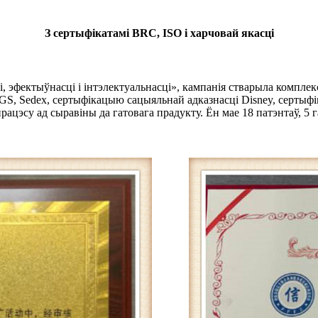
З сертыфікатамі BRC, ISO і харчовай якасці
і, эфектыўнасці і інтэлектуальнасці», кампанія стварыла компле
CGS, Sedex, сертыфікацыю сацыяльнай адказнасці Disney, сертыф
рацэсу ад сыравіны да гатовага прадукту. Ён мае 18 патэнтаў, 5 