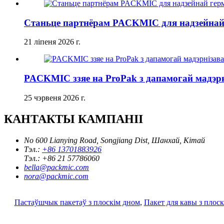
Станьце партнёрам PACKMIC для надзейнай
21 ліпеня 2026 г.
PACKMIC ззяе на ProPak з дапамогай мадэрн
25 чэрвеня 2026 г.
КАНТАКТЫ КАМПАНІІ
No 600 Lianying Road, Songjiang Dist, Шанхай, Кітай
Тэл.:
+86 13701883926
Тэл.:
+86 21 57786060
bella@packmic.com
nora@packmic.com
Пастаўшчык пакетаў з плоскім дном
,
Пакет для кавы з плос