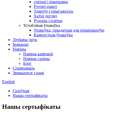
спецыі і прыправы
Рэторт-пакет
Здароўе і прыгажосць
Хатні догляд
Рулоны і плёнкі
Устойлівая ўпакоўка
Упакоўка, прыдатная для перапрацоўкі
Кампостная ўпакоўка
Лічбавы друк
Інавацыі
Навіны
Навіны кампаніі
Навіны галіны
Блог
Спампаваць
Звяжыцеся з намі
English
Галоўная
Нашы сертыфікаты
Нашы сертыфікаты