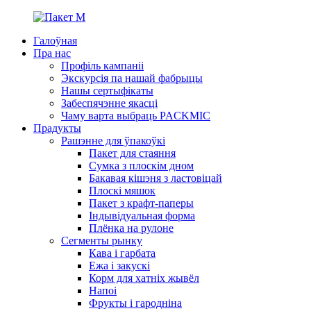
Галоўная
Пра нас
Профіль кампаніі
Экскурсія па нашай фабрыцы
Нашы сертыфікаты
Забеспячэнне якасці
Чаму варта выбраць PACKMIC
Прадукты
Рашэнне для ўпакоўкі
Пакет для стаяння
Сумка з плоскім дном
Бакавая кішэня з ластовіцай
Плоскі мяшок
Пакет з крафт-паперы
Індывідуальная форма
Плёнка на рулоне
Сегменты рынку
Кава і гарбата
Ежа і закускі
Корм для хатніх жывёл
Напоі
Фрукты і гародніна