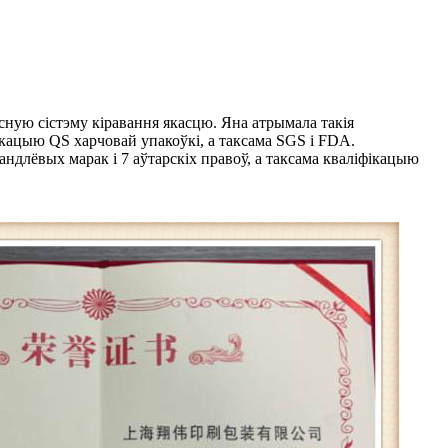
ксную сістэму кіравання якасцю. Яна атрымала такія
ікацыю QS харчовай упакоўкі, а таксама SGS і FDA.
гандлёвых марак і 7 аўтарскіх правоў, а таксама кваліфікацыю