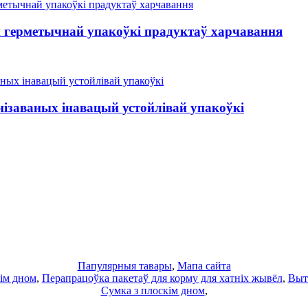
 герметычнай упакоўкі прадуктаў харчавання
ізаваных інавацый устойлівай упакоўкі
Папулярныя тавары
,
Мапа сайта
кім дном
,
Перапрацоўка пакетаў для корму для хатніх жывёл
,
Выт
Сумка з плоскім дном
,