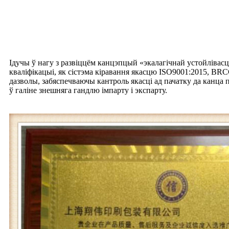
Ідучы ў нагу з развіццём канцэпцый «экалагічнай устойлівасц
кваліфікацыі, як сістэма кіравання якасцю ISO9001:2015, BR
дазволы, забяспечваючы кантроль якасці ад пачатку да канца п
ў галіне знешняга гандлю імпарту і экспарту.