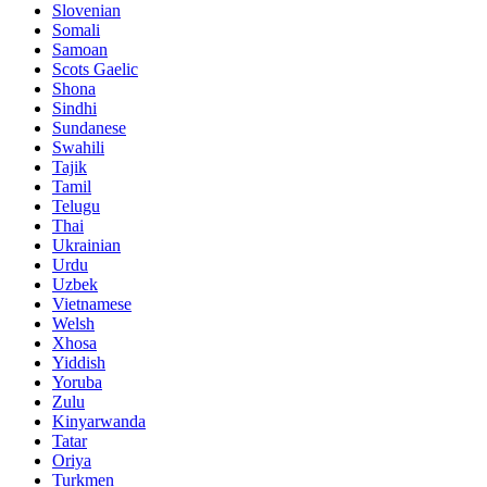
Slovenian
Somali
Samoan
Scots Gaelic
Shona
Sindhi
Sundanese
Swahili
Tajik
Tamil
Telugu
Thai
Ukrainian
Urdu
Uzbek
Vietnamese
Welsh
Xhosa
Yiddish
Yoruba
Zulu
Kinyarwanda
Tatar
Oriya
Turkmen