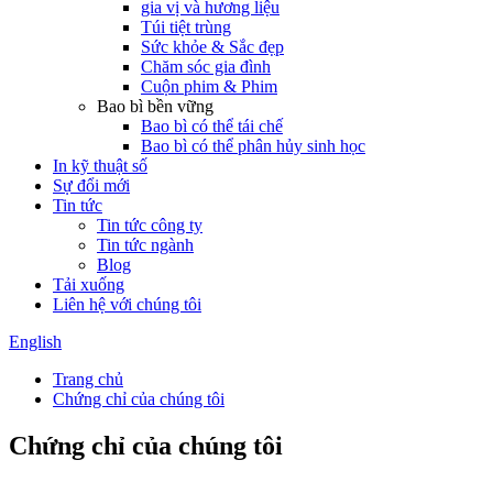
gia vị và hương liệu
Túi tiệt trùng
Sức khỏe & Sắc đẹp
Chăm sóc gia đình
Cuộn phim & Phim
Bao bì bền vững
Bao bì có thể tái chế
Bao bì có thể phân hủy sinh học
In kỹ thuật số
Sự đổi mới
Tin tức
Tin tức công ty
Tin tức ngành
Blog
Tải xuống
Liên hệ với chúng tôi
English
Trang chủ
Chứng chỉ của chúng tôi
Chứng chỉ của chúng tôi