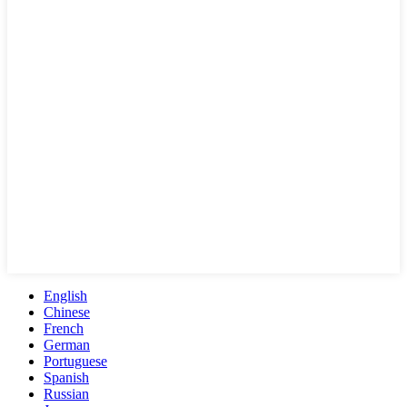
English
Chinese
French
German
Portuguese
Spanish
Russian