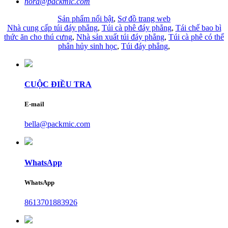
nora@packmic.com
Sản phẩm nổi bật
,
Sơ đồ trang web
Nhà cung cấp túi đáy phẳng
,
Túi cà phê đáy phẳng
,
Tái chế bao bì
thức ăn cho thú cưng
,
Nhà sản xuất túi đáy phẳng
,
Túi cà phê có thể
phân hủy sinh học
,
Túi đáy phẳng
,
CUỘC ĐIỀU TRA
E-mail
bella@packmic.com
WhatsApp
WhatsApp
8613701883926