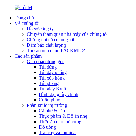
Trang chủ
Về chúng tôi
Hồ sơ công ty
Chuyến tham quan nhà máy của chúng tôi
Chứng chỉ của chúng tôi
Đảm bảo chất lượng
Tại sao nên chọn PACKMIC?
Các sản phẩm
Giải pháp đóng gói
Túi đứng
Túi đáy phẳng
Túi xếp hông
Túi phẳng
Túi giấy Kraft
Hình dạng tùy chỉnh
Cuộn phim
Phân khúc thị trường
Cà phê & Trà
Thực phẩm & Đồ ăn nhẹ
Thức ăn cho thú cưng
Đồ uống
Trái cây và rau quả