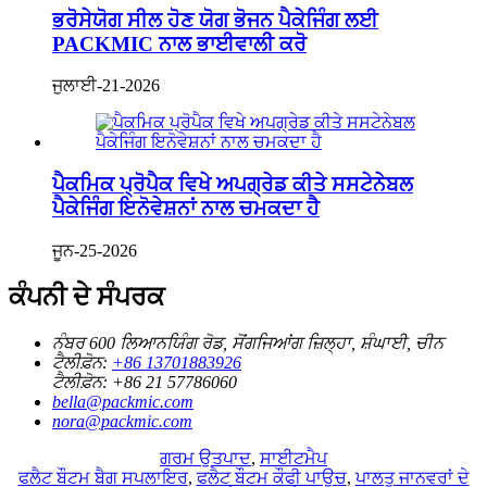
ਭਰੋਸੇਯੋਗ ਸੀਲ ਹੋਣ ਯੋਗ ਭੋਜਨ ਪੈਕੇਜਿੰਗ ਲਈ
PACKMIC ਨਾਲ ਭਾਈਵਾਲੀ ਕਰੋ
ਜੁਲਾਈ-21-2026
ਪੈਕਮਿਕ ਪ੍ਰੋਪੈਕ ਵਿਖੇ ਅਪਗ੍ਰੇਡ ਕੀਤੇ ਸਸਟੇਨੇਬਲ
ਪੈਕੇਜਿੰਗ ਇਨੋਵੇਸ਼ਨਾਂ ਨਾਲ ਚਮਕਦਾ ਹੈ
ਜੂਨ-25-2026
ਕੰਪਨੀ ਦੇ ਸੰਪਰਕ
ਨੰਬਰ 600 ਲਿਆਨਯਿੰਗ ਰੋਡ, ਸੋਂਗਜਿਆਂਗ ਜ਼ਿਲ੍ਹਾ, ਸ਼ੰਘਾਈ, ਚੀਨ
ਟੈਲੀਫ਼ੋਨ:
+86 13701883926
ਟੈਲੀਫ਼ੋਨ:
+86 21 57786060
bella@packmic.com
nora@packmic.com
ਗਰਮ ਉਤਪਾਦ
,
ਸਾਈਟਮੈਪ
ਫਲੈਟ ਬੌਟਮ ਬੈਗ ਸਪਲਾਇਰ
,
ਫਲੈਟ ਬੌਟਮ ਕੌਫੀ ਪਾਊਚ
,
ਪਾਲਤੂ ਜਾਨਵਰਾਂ ਦੇ