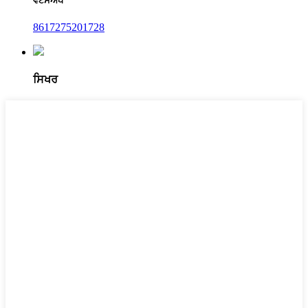
ਵਟਸਐਪ
8617275201728
ਸਿਖਰ