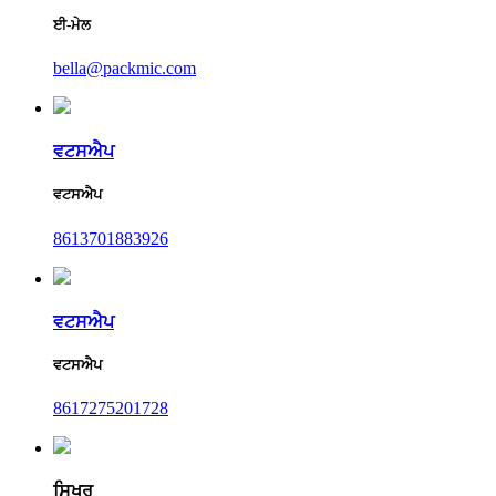
ਈ-ਮੇਲ
bella@packmic.com
ਵਟਸਐਪ
ਵਟਸਐਪ
8613701883926
ਵਟਸਐਪ
ਵਟਸਐਪ
8617275201728
ਸਿਖਰ