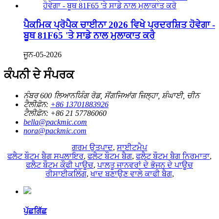
ਪੈਕਮਿਕ ਪ੍ਰੋਪੈਕ ਚਾਈਨਾ 2026 ਵਿਖੇ ਪ੍ਰਦਰਸ਼ਿਤ ਹੋਵੇਗਾ -
ਬੂਥ 81F65 'ਤੇ ਸਾਡੇ ਨਾਲ ਮੁਲਾਕਾਤ ਕਰੋ
ਜੂਨ-05-2026
ਕੰਪਨੀ ਦੇ ਸੰਪਰਕ
ਨੰਬਰ 600 ਲਿਆਨਯਿੰਗ ਰੋਡ, ਸੋਂਗਜਿਆਂਗ ਜ਼ਿਲ੍ਹਾ, ਸ਼ੰਘਾਈ, ਚੀਨ
ਟੈਲੀਫ਼ੋਨ:
+86 13701883926
ਟੈਲੀਫ਼ੋਨ:
+86 21 57786060
bella@packmic.com
nora@packmic.com
ਗਰਮ ਉਤਪਾਦ
,
ਸਾਈਟਮੈਪ
ਫਲੈਟ ਬੌਟਮ ਬੈਗ ਸਪਲਾਇਰ
,
ਫਲੈਟ ਬੌਟਮ ਬੈਗ
,
ਫਲੈਟ ਬੌਟਮ ਬੈਗ ਨਿਰਮਾਤਾ
,
ਫਲੈਟ ਬੌਟਮ ਕੌਫੀ ਪਾਊਚ
,
ਪਾਲਤੂ ਜਾਨਵਰਾਂ ਦੇ ਭੋਜਨ ਦੇ ਪਾਊਚ
ਰੀਸਾਈਕਲਿੰਗ
,
ਖਾਦ ਬਣਾਉਣ ਵਾਲੇ ਕਾਫੀ ਬੈਗ
,
ਪੁੱਛਗਿੱਛ