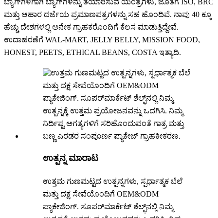
ಬ್ಯಾಗ್‌ಗಳಿಗಾಗಿ ಬ್ಯಾಗ್‌ಗಳನ್ನು ತಯಾರಿಸುವ ಯಂತ್ರಗಳು, ಜೊತೆಗೆ ISO, BRC
ಮತ್ತು ಆಹಾರ ದರ್ಜೆಯ ಪ್ರಮಾಣಪತ್ರಗಳನ್ನು ಸಹ ಹೊಂದಿವೆ. ನಾವು 40 ಕ್ಕೂ
ಹೆಚ್ಚು ದೇಶಗಳಲ್ಲಿ ಅನೇಕ ಗ್ರಾಹಕರೊಂದಿಗೆ ಕೆಲಸ ಮಾಡುತ್ತಿದ್ದೇವೆ.
ಉದಾಹರಣೆಗೆ WAL-MART, JELLY BELLY, MISSION FOOD,
HONEST, PEETS, ETHICAL BEANS, COSTA ಇತ್ಯಾದಿ.
ಉತ್ಪನ್ನ ಮಾರಾಟ
ಉತ್ತಮ ಗುಣಮಟ್ಟದ ಉತ್ಪನ್ನಗಳು, ಸ್ಪರ್ಧಾತ್ಮಕ ಬೆಲೆ
ಮತ್ತು ದಕ್ಷ ಸೇವೆಯೊಂದಿಗೆ OEM&ODM
ಪ್ಯಾಕೇಜಿಂಗ್. ಸೂಪರ್‌ಮಾರ್ಕೆಟ್ ಶೆಲ್ಫ್‌ನಲ್ಲಿ ನಿಮ್ಮ