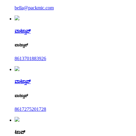
bella@packmic.com
ವಾಟ್ಸಾಪ್
ವಾಟ್ಸಾಪ್
8613701883926
ವಾಟ್ಸಾಪ್
ವಾಟ್ಸಾಪ್
8617275201728
ಟಾಪ್