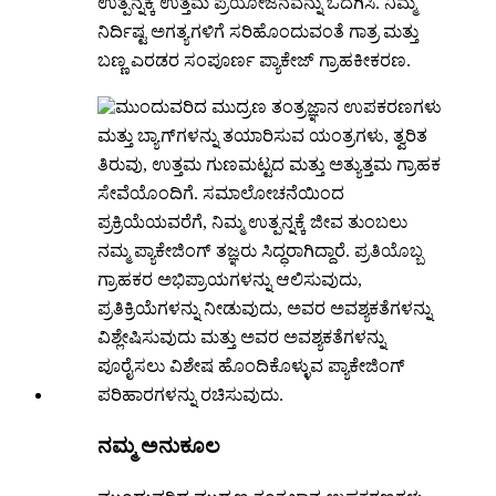
ಉತ್ಪನ್ನಕ್ಕೆ ಉತ್ತಮ ಪ್ರಯೋಜನವನ್ನು ಒದಗಿಸಿ. ನಿಮ್ಮ
ನಿರ್ದಿಷ್ಟ ಅಗತ್ಯಗಳಿಗೆ ಸರಿಹೊಂದುವಂತೆ ಗಾತ್ರ ಮತ್ತು
ಬಣ್ಣ ಎರಡರ ಸಂಪೂರ್ಣ ಪ್ಯಾಕೇಜ್ ಗ್ರಾಹಕೀಕರಣ.
ನಮ್ಮ ಅನುಕೂಲ