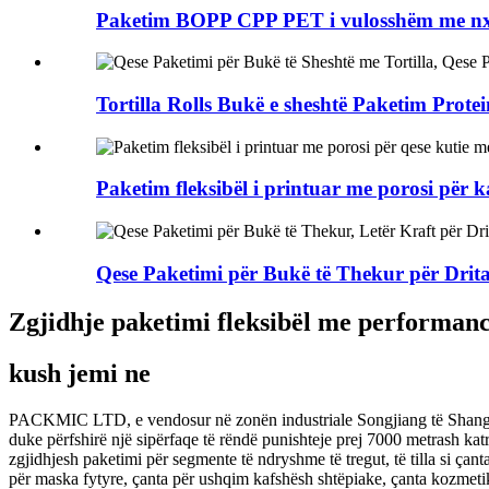
Paketim BOPP CPP PET i vulosshëm me nxeh
Tortilla Rolls Bukë e sheshtë Paketim Protei
Paketim fleksibël i printuar me porosi për ka
Qese Paketimi për Bukë të Thekur për Dritar
Zgjidhje paketimi fleksibël me performancë
kush jemi ne
PACKMIC LTD, e vendosur në zonën industriale Songjiang të Shangait,
duke përfshirë një sipërfaqe të rëndë punishteje prej 7000 metrash k
zgjidhjesh paketimi për segmente të ndryshme të tregut, të tilla si çan
për maska ​​fytyre, çanta për ushqim kafshësh shtëpiake, çanta kozmetike