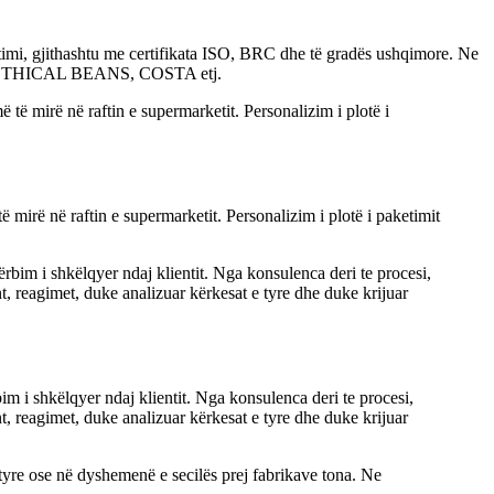
etimi, gjithashtu me certifikata ISO, BRC dhe të gradës ushqimore. Ne
, ETHICAL BEANS, COSTA etj.
rë në raftin e supermarketit. Personalizim i plotë i paketimit
bim i shkëlqyer ndaj klientit. Nga konsulenca deri te procesi,
nt, reagimet, duke analizuar kërkesat e tyre dhe duke krijuar