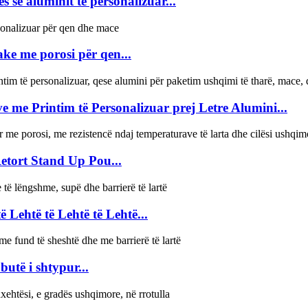
 së aluminit të personalizuar...
ake me porosi për qen...
 me Printim të Personalizuar prej Letre Alumini...
etort Stand Up Pou...
 Lehtë të Lehtë të Lehtë...
butë i shtypur...