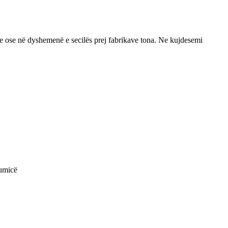
yre ose në dyshemenë e secilës prej fabrikave tona. Ne kujdesemi