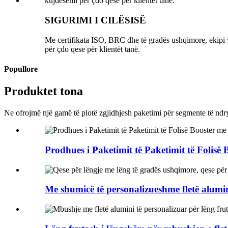
SIGURIMI I CILËSISË
Me certifikata ISO, BRC dhe të gradës ushqimore, ekipi yn
për çdo qese për klientët tanë.
Popullore
Produktet tona
Ne ofrojmë një gamë të plotë zgjidhjesh paketimi për segmente të ndr
Prodhues i Paketimit të Paketimit të Folisë B
Me shumicë të personalizueshme fletë alumin