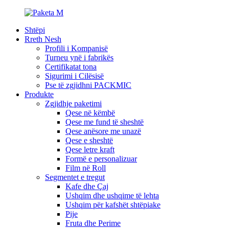
Shtëpi
Rreth Nesh
Profili i Kompanisë
Turneu ynë i fabrikës
Certifikatat tona
Sigurimi i Cilësisë
Pse të zgjidhni PACKMIC
Produkte
Zgjidhje paketimi
Qese në këmbë
Qese me fund të sheshtë
Qese anësore me unazë
Qese e sheshtë
Qese letre kraft
Formë e personalizuar
Film në Roll
Segmentet e tregut
Kafe dhe Çaj
Ushqim dhe ushqime të lehta
Ushqim për kafshët shtëpiake
Pije
Fruta dhe Perime