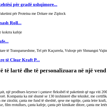
tësi për gradë ushqimore...
nash Roll...
fe...
e të Clear Kraft P...
 të lartë dhe të personalizuara në një vend
 një prodhues kryesor i çantave fleksibël të paketimit që nga viti 20
atrorë. Kompania ka më shumë se 130 inxhinierë dhe teknikë, me certifik
ta me zinxhir, çanta me fund të sheshtë, qese me ngritje, çanta letre kra
, film rrotullues, çanta kafeje, çanta për kimikate ditore, çanta me letër