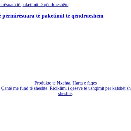
përmirësuara të paketimit të qëndrueshëm
Produkte të Nxehta
,
Harta e faqes
,
Çantë me fund të sheshtë
,
Riciklimi i qeseve të ushqimit për kafshët s
sheshtë
,