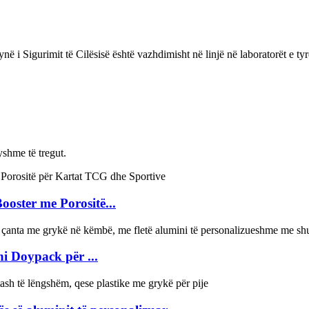
ë i Sigurimit të Cilësisë është vazhdimisht në linjë në laboratorët e t
yshme të tregut.
ooster me Porositë...
i Doypack për ...