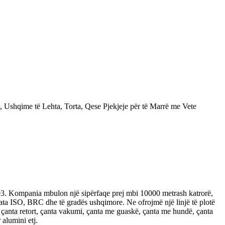
03. Kompania mbulon një sipërfaqe prej mbi 10000 metrash katrorë,
ata ISO, BRC dhe të gradës ushqimore. Ne ofrojmë një linjë të plotë
ft, çanta retort, çanta vakumi, çanta me guaskë, çanta me hundë, çanta
 alumini etj.