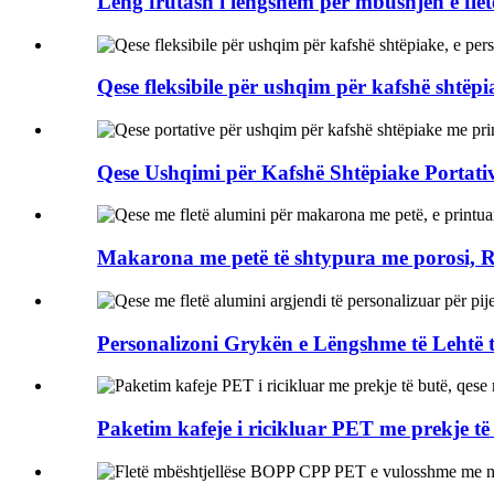
Lëng frutash i lëngshëm për mbushjen e fletës
Qese fleksibile për ushqim për kafshë shtëpi
Qese Ushqimi për Kafshë Shtëpiake Portative
Makarona me petë të shtypura me porosi, R
Personalizoni Grykën e Lëngshme të Lehtë të
Paketim kafeje i ricikluar PET me prekje të 