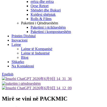
erëza dhe erëza
Qese Retort
Shëndet dhe Bukuri
Kujdesi shtëpiak
Rolls & Films
Paketimi i Qëndrueshëm
Paketimi i riciklueshëm
Paketimi i kompostueshëm
Printim Dixhital
Inovacioni
Lajme
Lajme të Kompanisë
Lajme të Industrisë
Blog
Shkarko
Na Kontaktoni
English
Mirë se vini në PACKMIC