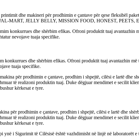
të printimit dhe makineri për prodhimin e çantave për qese fleksibël pak
tilla si WAL-MART, JELLY BELLY, MISSION FOOD, HONEST, PEETS
nkurrues dhe shërbim efikas. Ofroni produktit tuaj avantazhin më të mi
ojave tuaja specifike.
akina për prodhimin e çantave, prodhim i shpejtë, cilësi e lartë dhe shër
dihmuar të realizoni produktin tuaj. Duke dëgjuar mendimet e secilit klie
mbushur kërkesat e tyre.