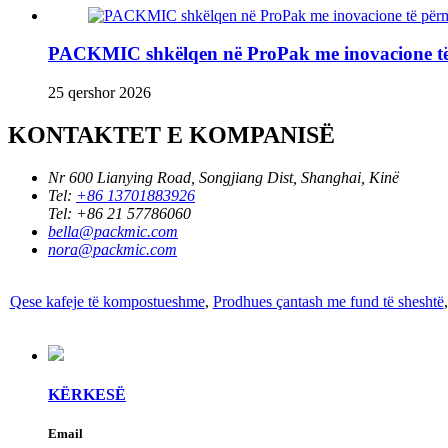
PACKMIC shkëlqen në ProPak me inovacione të 
25 qershor 2026
KONTAKTET E KOMPANISË
Nr 600 Lianying Road, Songjiang Dist, Shanghai, Kinë
Tel:
+86 13701883926
Tel:
+86 21 57786060
bella@packmic.com
nora@packmic.com
Qese kafeje të kompostueshme
,
Prodhues çantash me fund të sheshtë
KËRKESË
Email