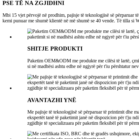
PSE TË NA ZGJIDHNI
Mbi 15 vjet përvojë në prodhim, pajisje të teknologjisë së përparuar 
kemi punuar me shumë klientë në më shumë se 40 vende. Të 
SHITJE PRODUKTI
Paketim OEM&ODM me produkte me cilësi të lartë, çmim ko
si në madhësi ashtu edhe në ngjyrë për t'iu përshtatur nev
AVANTAZHI YNË
Me pajisje të teknologjisë së përparuar të printimit dhe m
ekspertët tanë të paketimit janë në dispozicion për t'ju n
zgjidhje të specializuara për paketim fleksibël për të për