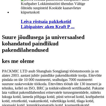
Leiva röstsaia pakkekotid
Läbipaistev aken Kraft P ...
Suure jõudlusega ja universaalsed
kohandatud paindlikud
pakendilahendused
kes me oleme
PACKMIC LTD asub Shanghais Songjiangi tööstustsoonis ja on
alates 2003. aastast juhtiv paindlike pakendikottide tootja. Ettevõtte
pindala on üle 10 000 ruutmeetri, sealhulgas 7000 ruutmeetri
suurune raskeveokite töökoda. Ettevõttes töötab üle 130 inseneri ja
tehniku, kellel on ISO, BRC ja toidukvaliteedi sertifikaadid. Pakume
laia valikut pakendilahendusi erinevatele turusegmentidele, näiteks
lukuga kotid, lameda põhjaga kotid, püsti seisvad kotid, kraftpaberist
kotid, retortkotid, vaakumkotid, vahetükiga kotid, tilaga kotid,
näomaski kotid, lemmikloomatoidu kotid, kosmeetikakotid,