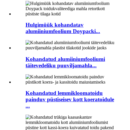
Hulgimüük kohandatav
alumiiniumfoolium Doypacki...
Kohandatud alumiiniumfooliumi
täitevedeliku puuviljamahla...
Kohandatud lemmikloomatoidu
painduv püstiseisev kott koeratoidule
...