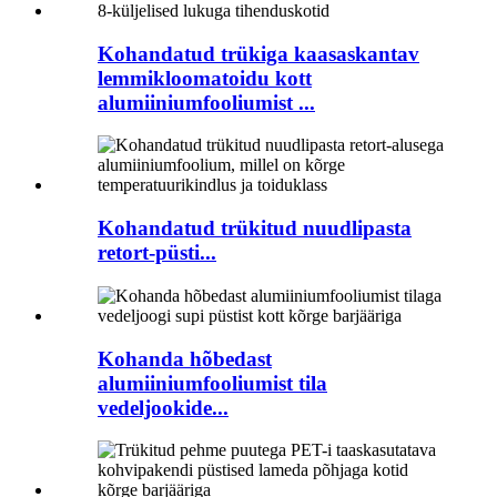
Kohandatud trükiga kaasaskantav
lemmikloomatoidu kott
alumiiniumfooliumist ...
Kohandatud trükitud nuudlipasta
retort-püsti...
Kohanda hõbedast
alumiiniumfooliumist tila
vedeljookide...