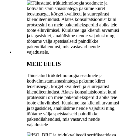
MEIE EELIS
Täiustatud trükitehnoloogia seadmete ja
kotivalmistamismasinatega pakume kiiret
teostusaega, kõrget kvaliteeti ja suurepärast
klienditeenindust. Alates konsultatsioonist kuni
protsessini on meie pakendieksperdid abiks teie
toote elluviimisel. Kuulame iga kliendi arvamusi
ja tagasisidet, analüüsime nende vajadusi ning
töötame välja spetsiaalseid paindlikke
pakendilahendusi, mis vastavad nende
vajadustele.