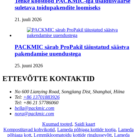
Tehke koostööd PACKMIC-iga usaldusväärse
suletava toidupakendite loomiseks
21. juuli 2026
PACKMIC särab ProPakil täiustatud säästva
pakendamise uuendustega
25. juuni 2026
ETTEVÕTTE KONTAKTID
No 600 Lianying Road, Songjiang Dist, Shanghai, Hiina
Tel:
+86 13701883926
Tel:
+86 21 57786060
bella@packmic.com
nora@packmic.com
Kuumad tooted
,
Saidi kaart
Kompostitavad kohvikotid
,
Lameda põhjaga kottide tootja
,
Lameda
põhjaga kott
,
Lemmikloomatoidu kottide ringlussevõtt
,
Lameda