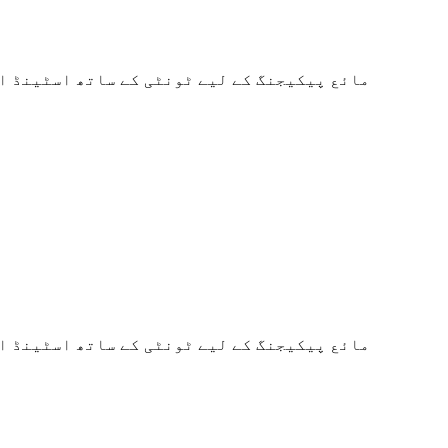
مائع پیکیجنگ کے لیے ٹونٹی کے ساتھ اسٹینڈ اپ
مائع پیکیجنگ کے لیے ٹونٹی کے ساتھ اسٹینڈ اپ