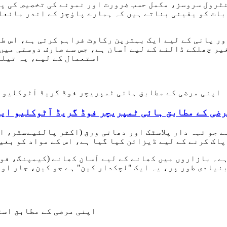
بات کو یقینی بناتے ہیں کہ ہمارے پاؤچز کے اندر مائعا
 پانی کے لیے ایک بہترین رکاوٹ فراہم کرتی ہے، اس طرح
یر چھلکے ڈالنے کے لیے آسان ہے، جس سے صارف دوستی میں
استعمال کے لیے، یہ تیلی
رضی کے مطابق ہائی ٹمپریچر فوڈ گریڈ آٹوکلیو ای
 جو تہہ دار پلاسٹک اور دھاتی ورق (اکثر پالئیےسٹر، ا
پاک کرنے کے لیے ڈیزائن کیا گیا ہے، اس کے مواد کو بغ
نیادی طور پر، یہ ایک "لچکدار کین" ہے جو کین، جار اور