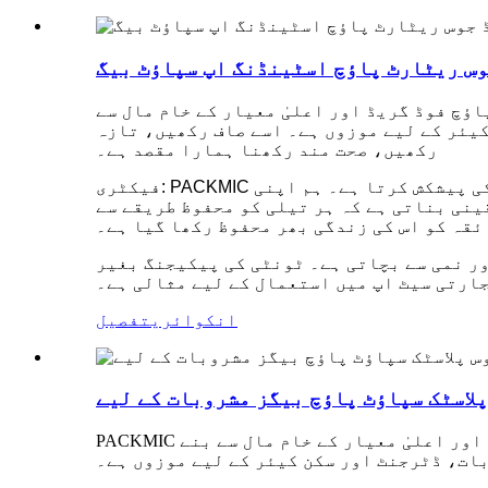
وس ریٹارٹ پاؤچ اسٹینڈنگ اپ سپاؤٹ بیگ
ؤچ فوڈ گریڈ اور اعلیٰ معیار کے خام مال سے
یئر کے لیے موزوں ہے۔ اسے صاف رکھیں، تازہ
رکھیں، صحت مند رکھنا ہمارا مقصد ہے۔
فیکٹری: PACKMIC ایک مینوفیکچرر اور ٹریڈر دونوں ہے، جو کوالٹی کنٹرول سروسز، مکمل حسب ضرورت اور نمونے کی تخصیص کی پیشکش کرتا ہے۔ ہم اپنی
نی بناتی ہے کہ ہر تیلی کو محفوظ طریقے سے
ئقہ کو اس کی زندگی بھر محفوظ رکھا گیا ہے۔
ر نمی سے بچاتی ہے۔ ٹونٹی کی پیکیجنگ بغیر
ارتی سیٹ اپ میں استعمال کے لیے مثالی ہے۔
انکوائری
تفصیل
لاسٹک سپاؤٹ پاؤچ بیگز مشروبات کے لیے
PACKMIC کی طرف سے حسب ضرورت بائیوڈیگریڈیبل پلاسٹک ڈرنک فروٹ جوس اسٹینڈ اسپاؤٹ پاؤچ جو کہ تمام فوڈ گریڈ اور اعلیٰ معیار کے خام مال سے بنے
ات، ڈٹرجنٹ اور سکن کیئر کے لیے موزوں ہے۔