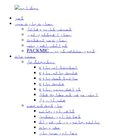
گھر
ہمارے بارے میں
کمپنی کا پروفائل
ہمارا فیکٹری ٹور
ہمارے سرٹیفکیٹ
کوالٹی اشورینس
PACKMIC کیوں منتخب کریں۔
مصنوعات
پیکیجنگ حل
اسٹینڈ اپ پاؤچ
فلیٹ باٹم پاؤچ
سائیڈ گسٹ پاؤچ
فلیٹ پاؤچ
کرافٹ پیپر پاؤچ
اپنی مرضی کے مطابق شکل
فلم آن رول
مارکیٹ کے حصے
کافی اور چائے
کھانا اور نمکین
پالتو جانوروں کی خوراک
مشروبات
پھل اور سبزیاں