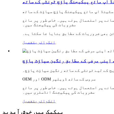
ڈ اپ مائع پیکیجنگ پاؤچ ٹونٹی کے ساتھ
سٹینڈ اپ مائع پیکیجنگ پاؤچ سپاؤٹ کے ساتھ
انے پر استعمال ہوتے ہیں۔ خاص طور پر مائع
مشروبات کی پیکیجنگ میں۔
ئن بھی ضروریات کے مطابق بنایا جا سکتا ہے۔
انکوائری
تفصیل
 اپنی مرضی کے مطابق رنگین سپاؤٹ پاؤچ
ج کے لیے ٹونٹی کے ساتھ رنگین سپاؤٹ پاؤچ۔
OEM اور ODM سروس کے ساتھ ڈویلپر
انے پر استعمال ہوتے ہیں۔ خاص طور پر مائع
مشروبات کی پیکیجنگ انڈسٹری میں۔
انکوائری
تفصیل
پیکمک میں خوش آمدید