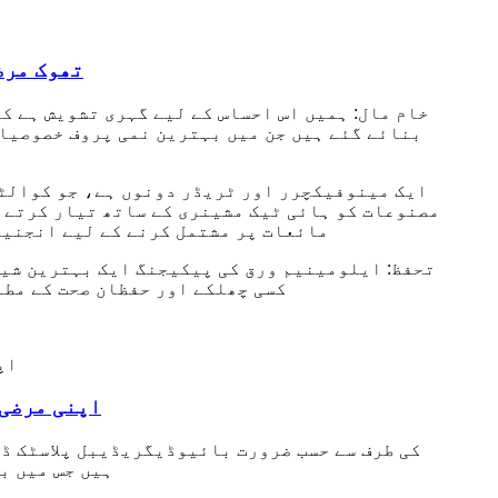
تھوک مرض
خام مال: ہمیں اس احساس کے لیے گہری تشویش ہے ک
بنائے گئے ہیں جن میں بہترین نمی پروف خصوصیات
مصنوعات کو ہائی ٹیک مشینری کے ساتھ تیار کرتے 
مائعات پر مشتمل کرنے کے لیے انجنیئ
تحفظ: ایلومینیم ورق کی پیکیجنگ ایک بہترین شیل
کسی چھلکے اور حفظان صحت کے مطا
اپنی مرضی 
ہیں جس میں ب