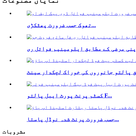
نمایاں مصنوعات
تھوک حسب ضرورت پھٹکڑی...
کسٹم پرنٹ پورٹ ایبل پالتو F...
حسب ضرورت پرنٹ شدہ نوڈل پاستا...
مشروبات