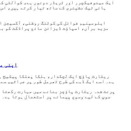
ہائی ٹیک مشینری کے ساتھ تیار کرتے ہیں، اس 
ایلومینیم فوائل کی کوٹنگ روشنی، آکسیجن اور
مزید برآں، اسپاؤٹ ڈیزائن مائع پراڈکٹ کو بغ
اپنی م
ریٹارٹ پاؤچ ایک لچکدار، ہلکا پھلکا پیکیج ہے
ہے۔ اسے ایک ڈبے کی طرح تھرمل طور پر جراثیم سے 
سوپ کے لیے وسیع پیمانے پر استعمال ہوتا ہے۔ ب