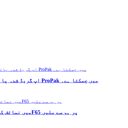
PACKMIC اپ گریڈ شدہ پائیدار پیکیجنگ اختراعات کے ساتھ ProPak میں چمکتا ہے۔
PACKMIC ProPak China 2026 میں نمائش کے لیے - بوتھ 81F65 پر ہم سے ملیں