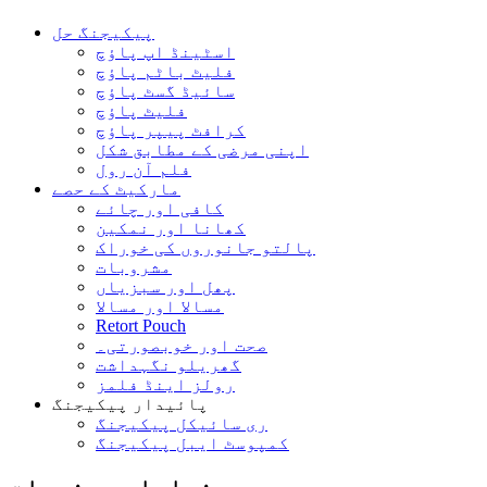
پیکیجنگ حل
اسٹینڈ اپ پاؤچ
فلیٹ باٹم پاؤچ
سائیڈ گسٹ پاؤچ
فلیٹ پاؤچ
کرافٹ پیپر پاؤچ
اپنی مرضی کے مطابق شکل
فلم آن رول
مارکیٹ کے حصے
کافی اور چائے
کھانا اور نمکین
پالتو جانوروں کی خوراک
مشروبات
پھل اور سبزیاں
مسالا اور مسالا
Retort Pouch
صحت اور خوبصورتی۔
گھریلو نگہداشت
رولز اینڈ فلمز
پائیدار پیکیجنگ
ری سائیکل پیکیجنگ
کمپوسٹ ایبل پیکیجنگ