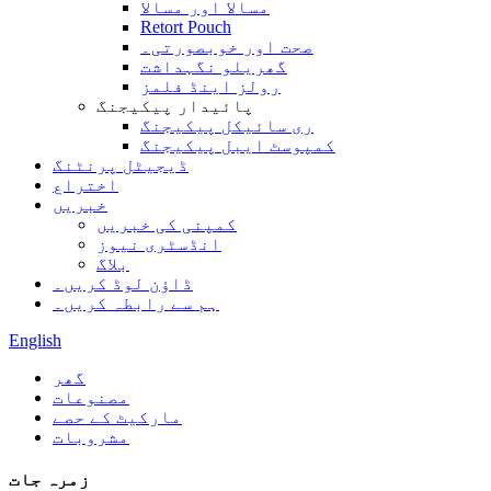
مسالا اور مسالا
Retort Pouch
صحت اور خوبصورتی۔
گھریلو نگہداشت
رولز اینڈ فلمز
پائیدار پیکیجنگ
ری سائیکل پیکیجنگ
کمپوسٹ ایبل پیکیجنگ
ڈیجیٹل پرنٹنگ
اختراع
خبریں
کمپنی کی خبریں
انڈسٹری نیوز
بلاگ
ڈاؤن لوڈ کریں۔
ہم سے رابطہ کریں۔
English
گھر
مصنوعات
مارکیٹ کے حصے
مشروبات
زمرہ جات