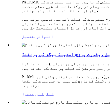
PACKMIC ایک مینوفیکچرر اور ٹریڈر دونوں ہے، کوالٹی کنٹرول سروسز، مکمل حسب ضرورت اور نمونے کی تخصیص کی پیشکش کرتا ہے۔ ہم اپنی مصنوعات کو
ت کے رساو کو روکا جائے، اس طرح مصنوعات کے
معیار اور ذائقے کو برقرار رکھا جائے۔
 مصنوعات کی شیلف لائف میں توسیع ہوتی ہے۔
 اضافہ ہوتا ہے۔ گھریلو استعمال یا تجارتی
 ایک آسان اور قابل اعتماد پیکیجنگ حل ہے۔
انکوائری
تفصیل
بل ریٹورٹ پاؤچ اسٹینڈ بیگز کی پرنٹنگ
یلومینیم اور پولی پروپیلین) سے بنایا گیا
یر ریفریجریشن کے شیلف پر مستحکم بناتا ہے۔
PackMic پرنٹ شدہ ریٹارٹ پاؤچز بنانے میں مہارت رکھتا ہے۔ بازاروں میں کھانے کے لیے آسان کھانے (کیمپنگ، فوجی)، بچوں کے کھانے، ٹونا، چٹنی اور
 پلاسٹک کے پاؤچ کی بہترین خصوصیات کو یکجا
کرتا ہے۔
انکوائری
تفصیل