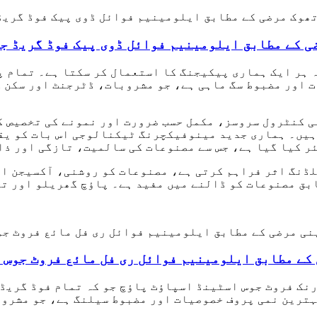
ی کے مطابق ایلومینیم فوائل ڈوی پیک فوڈ گریڈ ج
ہ ہر ایک ہماری پیکیجنگ کا استعمال کر سکتا ہے۔ تمام پا
 اور مضبوط سگ ماہی ہے، جو مشروبات، ڈٹرجنٹ اور سکن ک
ہیں۔ ہماری جدید مینوفیکچرنگ ٹیکنالوجی اس بات کو یقی
ر کیا گیا ہے، جس سے مصنوعات کی سالمیت، تازگی اور ذا
ڈنگ اثر فراہم کرتی ہے، مصنوعات کو روشنی، آکسیجن او
بق مصنوعات کو ڈالنے میں مفید ہے۔ پاؤچ گھریلو اور تج
کے مطابق ایلومینیم فوائل ری فل مائع فروٹ جوس پ
ہترین نمی پروف خصوصیات اور مضبوط سیلنگ ہے، جو مشروب