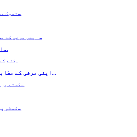
اپنی مرضی کے مطابق ایلومینیم فوائل ری...
اپنی مرضی کے مطابق پالتو جانوروں کی خوراک لچکدار سینٹ...