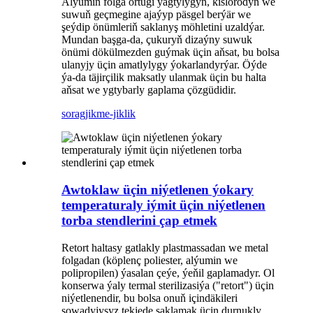
Alýumin folga örtügi ýagtylygyň, kislorodyň we
suwuň geçmegine ajaýyp päsgel berýär we
şeýdip önümleriň saklanyş möhletini uzaldýar.
Mundan başga-da, çukuryň dizaýny suwuk
önümi dökülmezden guýmak üçin aňsat, bu bolsa
ulanyjy üçin amatlylygy ýokarlandyrýar. Öýde
ýa-da täjirçilik maksatly ulanmak üçin bu halta
aňsat we ygtybarly gaplama çözgüdidir.
sorag
jikme-jiklik
Awtoklaw üçin niýetlenen ýokary
temperaturaly iýmit üçin niýetlenen
torba stendlerini çap etmek
Retort haltasy gatlakly plastmassadan we metal
folgadan (köplenç poliester, alýumin we
polipropilen) ýasalan çeýe, ýeňil gaplamadyr. Ol
konserwa ýaly termal sterilizasiýa ("retort") üçin
niýetlenendir, bu bolsa onuň içindäkileri
sowadyjysyz tekjede saklamak üçin durnukly