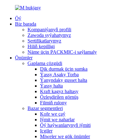
Öý
Biz barada
Kompaniýanyň profili
Zawoda syýahatymyz
Sertifikatlarymyz
Hiliň kepilligi
Näme üçin PACKMIC-i saýlamaly
Önümler
Gaplama çözgüdi
Dik durmak üçin sumka
Ýassy Aşaky Torba
Ýanyndaky gusset halta
Ýassy halta
Kraft kagyz haltasy
Özleşdirilen görnüş
Filmiň rulony
Bazar segmentleri
Kofe we ​​çaý
Iýmit we naharlar
Öý haýwanlarynyň iýmiti
Içgiler
Miweler we gök önümler