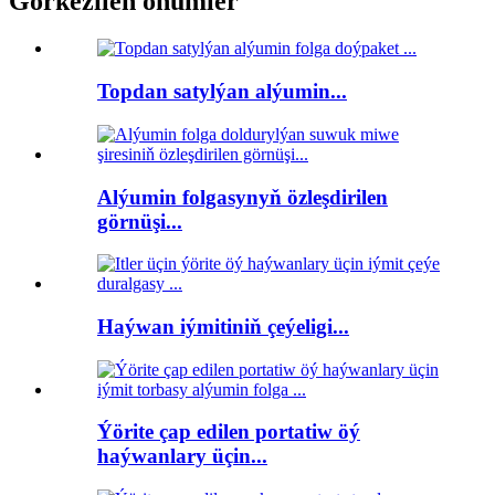
Görkezilen önümler
Topdan satylýan alýumin...
Alýumin folgasynyň özleşdirilen
görnüşi...
Haýwan iýmitiniň çeýeligi...
Ýörite çap edilen portatiw öý
haýwanlary üçin...