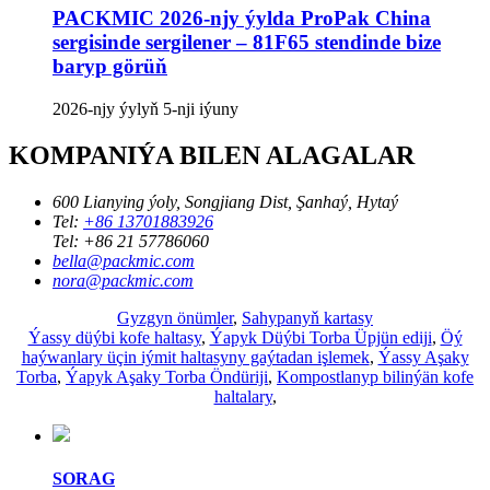
PACKMIC 2026-njy ýylda ProPak China
sergisinde sergilener – 81F65 stendinde bize
baryp görüň
2026-njy ýylyň 5-nji iýuny
KOMPANIÝA BILEN ALAGALAR
600 Lianying ýoly, Songjiang Dist, Şanhaý, Hytaý
Tel:
+86 13701883926
Tel:
+86 21 57786060
bella@packmic.com
nora@packmic.com
Gyzgyn önümler
,
Sahypanyň kartasy
Ýassy düýbi kofe haltasy
,
Ýapyk Düýbi Torba Üpjün ediji
,
Öý
haýwanlary üçin iýmit haltasyny gaýtadan işlemek
,
Ýassy Aşaky
Torba
,
Ýapyk Aşaky Torba Öndüriji
,
Kompostlanyp bilinýän kofe
haltalary
,
SORAG