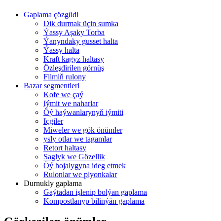
Gaplama çözgüdi
Dik durmak üçin sumka
Ýassy Aşaky Torba
Ýanyndaky gusset halta
Ýassy halta
Kraft kagyz haltasy
Özleşdirilen görnüş
Filmiň rulony
Bazar segmentleri
Kofe we ​​çaý
Iýmit we naharlar
Öý haýwanlarynyň iýmiti
Içgiler
Miweler we gök önümler
ysly otlar we tagamlar
Retort haltasy
Saglyk we Gözellik
Öý hojalygyna ideg etmek
Rulonlar we plyonkalar
Durnukly gaplama
Gaýtadan işlenip bolýan gaplama
Kompostlanyp bilinýän gaplama