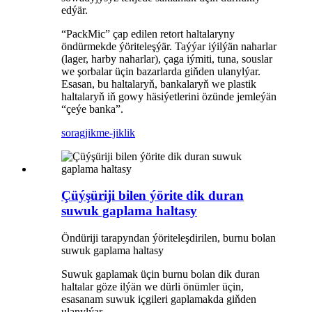
edýär.
“PackMic” çap edilen retort haltalaryny
öndürmekde ýöriteleşýär. Taýýar iýilýän naharlar
(lager, harby naharlar), çaga iýmiti, tuna, souslar
we şorbalar üçin bazarlarda giňden ulanylýar.
Esasan, bu haltalaryň, bankalaryň we plastik
haltalaryň iň gowy häsiýetlerini özünde jemleýän
“çeýe banka”.
sorag
jikme-jiklik
Çüýşüriji bilen ýörite dik duran
suwuk gaplama haltasy
Öndüriji tarapyndan ýöriteleşdirilen, burnu bolan
suwuk gaplama haltasy
Suwuk gaplamak üçin burnu bolan dik duran
haltalar göze ilýän we dürli önümler üçin,
esasanam suwuk içgileri gaplamakda giňden
ulanylýar.