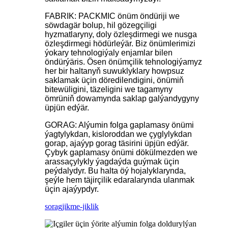
FABRIK: PACKMIC önüm öndüriji we
söwdagär bolup, hil gözegçiligi
hyzmatlaryny, doly özleşdirmegi we nusga
özleşdirmegi hödürleýär. Biz önümlerimizi
ýokary tehnologiýaly enjamlar bilen
öndürýäris. Ösen önümçilik tehnologiýamyz
her bir haltanyň suwuklyklary howpsuz
saklamak üçin döredilendigini, önümiň
bitewüligini, täzeligini we tagamyny
ömrüniň dowamynda saklap galýandygyny
üpjün edýär.
GORAG: Alýumin folga gaplamasy önümi
ýagtylykdan, kisloroddan we çyglylykdan
gorap, ajaýyp gorag täsirini üpjün edýär.
Çybyk gaplamasy önümi dökülmezden we
arassaçylykly ýagdaýda guýmak üçin
peýdalydyr. Bu halta öý hojalyklarynda,
şeýle hem täjirçilik edaralarynda ulanmak
üçin ajaýypdyr.
sorag
jikme-jiklik