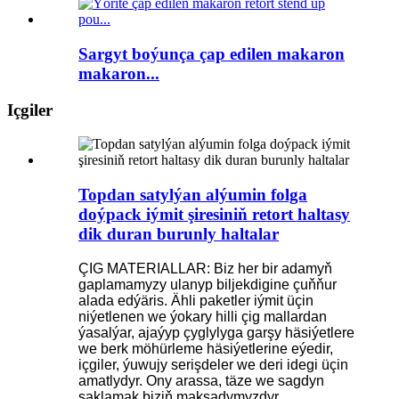
Sargyt boýunça çap edilen makaron
makaron...
Içgiler
Topdan satylýan alýumin folga
doýpack iýmit şiresiniň retort haltasy
dik duran burunly haltalar
ÇIG MATERIALLAR: Biz her bir adamyň
gaplamamyzy ulanyp biljekdigine çuňňur
alada edýäris. Ähli paketler iýmit üçin
niýetlenen we ýokary hilli çig mallardan
ýasalýar, ajaýyp çyglylyga garşy häsiýetlere
we berk möhürleme häsiýetlerine eýedir,
içgiler, ýuwujy serişdeler we deri idegi üçin
amatlydyr. Ony arassa, täze we sagdyn
saklamak biziň maksadymyzdyr.