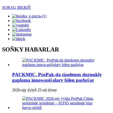
SORAG IBERIŇ
SOŇKY HABARLAR
PACKMIC, ProPak-da täzelenen durnukly
gaplama innowasiýalary bilen parlaýar
2026-njy ýylyň 25-nji iýuny