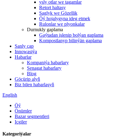
ysly otlar we tagamlar
Retort haltasy
Saglyk we Gözellik
Öý hojalygyna ideg etmek
Rulonlar we plyonkalar
Durnukly gaplama
Gaýtadan işlenip bolýan gaplama
Kompostlanyp bilinýän gaplama
Sanly çap
Innowasiýa
Habarlar
Kompaniýa habarlary
Senagat habarlary
Blog
Göçürip alyň
Biz bilen habarlaşyň
English
Öý
Önümler
Bazar segmentleri
Içgiler
Kategoriýalar