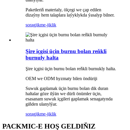
Paketleriň materialy, ölçegi we çap edilen
dizaýny hem talaplara laýyklykda ýasalyp bilner.
sorag
jikme-jiklik
Şire içgisi üçin burnu bolan reňkli
burnuly halta
Şire içgisi üçin burnu bolan reňkli burnukly halta.
OEM we ODM hyzmaty bilen öndüriji
Suwuk gaplamak üçin burnu bolan dik duran
haltalar göze ilýän we dürli önümler üçin,
esasanam suwuk içgileri gaplamak senagatynda
giňden ulanylýar.
sorag
jikme-jiklik
PACKMIC-E HOŞ GELDIŇIZ