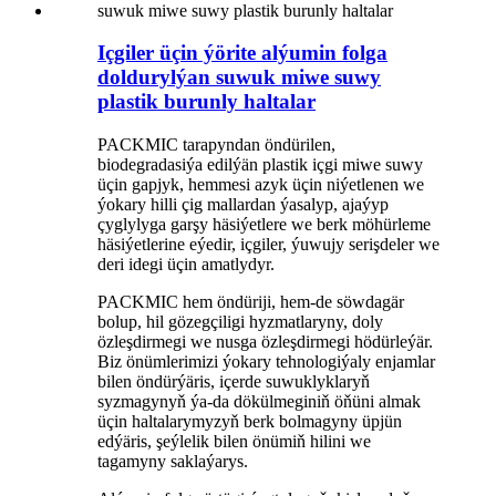
Içgiler üçin ýörite alýumin folga
doldurylýan suwuk miwe suwy
plastik burunly haltalar
PACKMIC tarapyndan öndürilen,
biodegradasiýa edilýän plastik içgi miwe suwy
üçin gapjyk, hemmesi azyk üçin niýetlenen we
ýokary hilli çig mallardan ýasalyp, ajaýyp
çyglylyga garşy häsiýetlere we berk möhürleme
häsiýetlerine eýedir, içgiler, ýuwujy serişdeler we
deri idegi üçin amatlydyr.
PACKMIC hem öndüriji, hem-de söwdagär
bolup, hil gözegçiligi hyzmatlaryny, doly
özleşdirmegi we nusga özleşdirmegi hödürleýär.
Biz önümlerimizi ýokary tehnologiýaly enjamlar
bilen öndürýäris, içerde suwuklyklaryň
syzmagynyň ýa-da dökülmeginiň öňüni almak
üçin haltalarymyzyň berk bolmagyny üpjün
edýäris, şeýlelik bilen önümiň hilini we
tagamyny saklaýarys.