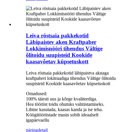
Leiva röstsaia pakkekotid
Läbipaistev aken Kraftpaber
Lokkimisnööri tihendus Vältige
õlitoidu suupisteid Kookide
kaasavõetav küpsetuskott
Leiva röstsaia pakkekotid läbipaistva aknaga
kraftpaberi lokitraadiga tihendus Vältige õlitoidu
suupisteid Kookide kaasavõetav küpsetuskott
Omadused:
100% täiesti uus ja kõrge kvaliteediga.
Hea tööriist toidu ohutuks valmistamiseks.
Lihtne kasutada, kaasas kanda ja ise teha.
Köögitööriistade masin sobib ideaalselt
igapäevaellu
päring
detail