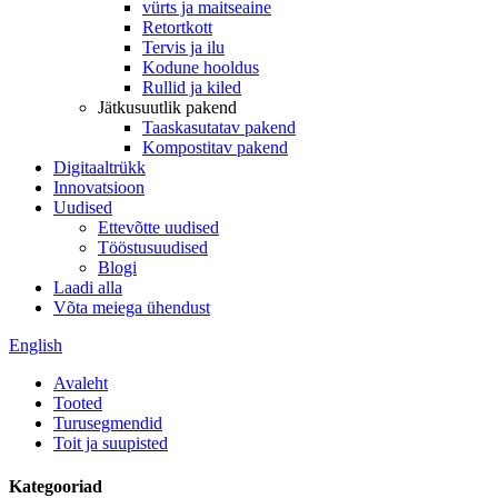
vürts ja maitseaine
Retortkott
Tervis ja ilu
Kodune hooldus
Rullid ja kiled
Jätkusuutlik pakend
Taaskasutatav pakend
Kompostitav pakend
Digitaaltrükk
Innovatsioon
Uudised
Ettevõtte uudised
Tööstusuudised
Blogi
Laadi alla
Võta meiega ühendust
English
Avaleht
Tooted
Turusegmendid
Toit ja suupisted
Kategooriad