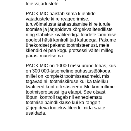
teie vajadustele.
PACK MIC paistab silma klientide
vajadustele kiire reageerimise,
turuvõimaluste ärakasutamise kiire turule
toomise ja järjepideva kõrgekvaliteediliste
ning stabiilse kvaliteediga toodete tarnimise
poolest hästi kontrollitud kuludega. Pakume
ühekordset pakenditootmisteenust, meie
kliendid ei pea kogu protsessi vältel millegi
pärast muretsema.
PACK MIC on 10000 m² suurune tehas, kus
on 300 000-tasemeline puhastustöökoda,
millel on komplekt tootmisseadmeid, mis
tagavad nii tootmiskiiruse kui ka täieliku
kvaliteedikontrolli süsteemi. Me kontrollime
tootmisprotsessi iga etappi. See otsast
lõpuni kontroll tagab nii enneolematu
tootmise paindlikkuse kui ka rangelt
järjepideva tootekvaliteedi, mida saate
usaldada.