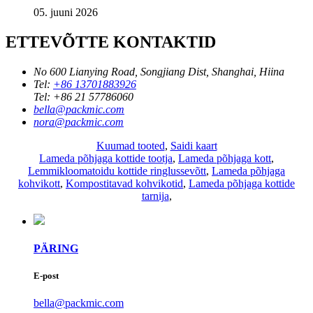
05. juuni 2026
ETTEVÕTTE KONTAKTID
No 600 Lianying Road, Songjiang Dist, Shanghai, Hiina
Tel:
+86 13701883926
Tel:
+86 21 57786060
bella@packmic.com
nora@packmic.com
Kuumad tooted
,
Saidi kaart
Lameda põhjaga kottide tootja
,
Lameda põhjaga kott
,
Lemmikloomatoidu kottide ringlussevõtt
,
Lameda põhjaga
kohvikott
,
Kompostitavad kohvikotid
,
Lameda põhjaga kottide
tarnija
,
PÄRING
E-post
bella@packmic.com