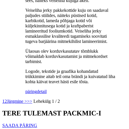
sees, näiteks veiseliha kujuga aken.
Veiseliha jerky pakkekottide kuju on saadaval
paljudes stiilides, näiteks püstised kotid,
karbikotid, lameda põhjaga kotid või
küljekinnitusega kotid ja kraftpaberist
lamineeritud fooliumkotid. Veiseliha jerky
esmaklassilise kvaliteedi tagamiseks soovitati
tugeva barjäärina mitmekihilist lamineerimist.
Ülaosas olev korduvkasutatav tõmblukk
võimaldab korduvkasutamist ja mitmekordset
tarbimist.
Logode, tekstide ja graafika kohandatud
trükkimine aitab teil oma brändi ja kuivatatud liha
kohta käivat teavet hästi esile tõsta.
päring
detail
1
2
Järgmine >
>>
Lehekülg 1 / 2
TERE TULEMAST PACKMIC-I
SAADA PÄRING