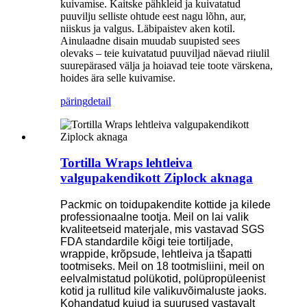
kuivamise. Kaitske pähkleid ja kuivatatud
puuvilju selliste ohtude eest nagu lõhn, aur,
niiskus ja valgus. Läbipaistev aken kotil.
Ainulaadne disain muudab suupisted sees
olevaks – teie kuivatatud puuviljad näevad riiulil
suurepärased välja ja hoiavad teie toote värskena,
hoides ära selle kuivamise.
päring
detail
Tortilla Wraps lehtleiva
valgupakendikott Ziplock aknaga
Packmic on toidupakendite kottide ja kilede
professionaalne tootja. Meil ​​on lai valik
kvaliteetseid materjale, mis vastavad SGS
FDA standardile kõigi teie tortiljade,
wrappide, krõpsude, lehtleiva ja tšapatti
tootmiseks. Meil ​​on 18 tootmisliini, meil on
eelvalmistatud polükotid, polüpropüleenist
kotid ja rullitud kile valikuvõimaluste jaoks.
Kohandatud kujud ja suurused vastavalt