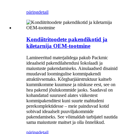
päring
detail
Kondiitritoodete pakendikotid ja
kiletarnija OEM-tootmine
Lamineeritud materjalidega pakub Packmic
ideaalseid pakendilahendusi šokolaadi ja
maiustuste pakendamiseks. Ainulaadsed disainid
muudavad loomingulise kommipakendi
atraktiivsemaks. Kõrgbarjäärstruktuur kaitseb
kummikomme kuumuse ja niiskuse eest, see on
hea pakend jõulukommide jaoks. Saadaval on
kohandatud suurused alates väikestest
kommipakenditest kuni suurte mahtudeni
perekomplektidesse – meie painduvad kotid
sobivad ideaalselt puuviljakommide
pakendamiseks. See võimaldab tarbijatel nautida
sama maiustuste maitset ja olla õnnelikud.
päring
detail