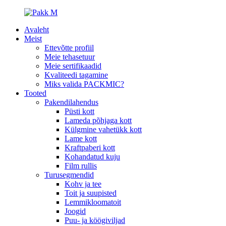
Avaleht
Meist
Ettevõtte profiil
Meie tehasetuur
Meie sertifikaadid
Kvaliteedi tagamine
Miks valida PACKMIC?
Tooted
Pakendilahendus
Püsti kott
Lameda põhjaga kott
Külgmine vahetükk kott
Lame kott
Kraftpaberi kott
Kohandatud kuju
Film rullis
Turusegmendid
Kohv ja tee
Toit ja suupisted
Lemmikloomatoit
Joogid
Puu- ja köögiviljad