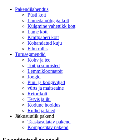
Pakendilahendus
Püsti kott
Lameda põhjaga kott
Külgmine vahetükk kott
Lame kott
Kraftpaberi kott
Kohandatud kuju
Film rullis
Turusegmendid
Kohv ja tee
Toit ja suupisted
Lemmikloomatoit
Joogid
Puu- ja köögiviljad
vürts ja maitseaine
Retortkott
Tervis ja ilu
Kodune hooldus
Rullid ja kiled
Jätkusuutlik pakend
Taaskasutatav pakend
Kompostitav pakend