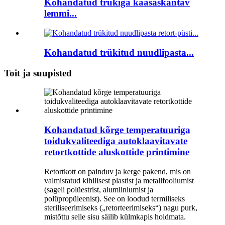
Kohandatud trükiga kaasaskantav
lemmi...
Kohandatud trükitud nuudlipasta...
Toit ja suupisted
Kohandatud kõrge temperatuuriga
toidukvaliteediga autoklaavitavate
retortkottide aluskottide printimine
Retortkott on painduv ja kerge pakend, mis on
valmistatud kihilisest plastist ja metallfooliumist
(sageli polüestrist, alumiiniumist ja
polüpropüleenist). See on loodud termiliseks
steriliseerimiseks („retorteerimiseks“) nagu purk,
mistõttu selle sisu säilib külmkapis hoidmata.