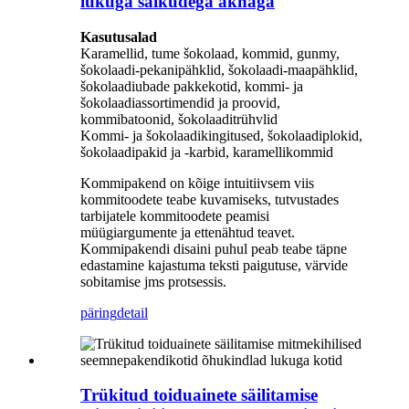
lukuga sälkudega aknaga
Kasutusalad
Karamellid, tume šokolaad, kommid, gunmy,
šokolaadi-pekanipähklid, šokolaadi-maapähklid,
šokolaadiubade pakkekotid, kommi- ja
šokolaadiassortimendid ja proovid,
kommibatoonid, šokolaaditrühvlid
Kommi- ja šokolaadikingitused, šokolaadiplokid,
šokolaadipakid ja -karbid, karamellikommid
Kommipakend on kõige intuitiivsem viis
kommitoodete teabe kuvamiseks, tutvustades
tarbijatele kommitoodete peamisi
müügiargumente ja ettenähtud teavet.
Kommipakendi disaini puhul peab teabe täpne
edastamine kajastuma teksti paigutuse, värvide
sobitamise jms protsessis.
päring
detail
Trükitud toiduainete säilitamise