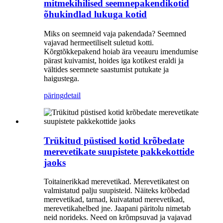
mitmekihilised seemnepakendikotid
õhukindlad lukuga kotid
Miks on seemneid vaja pakendada? Seemned
vajavad hermeetiliselt suletud kotti.
Kõrgtõkkepakend hoiab ära veeauru imendumise
pärast kuivamist, hoides iga kotikest eraldi ja
vältides seemnete saastumist putukate ja
haigustega.
päring
detail
Trükitud püstised kotid krõbedate
merevetikate suupistete pakkekottide
jaoks
Toitainerikkad merevetikad. Merevetikatest on
valmistatud palju suupisteid. Näiteks krõbedad
merevetikad, tarnad, kuivatatud merevetikad,
merevetikahelbed jne. Jaapani päritolu nimetab
neid norideks. Need on krõmpsuvad ja vajavad