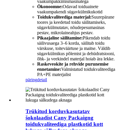
vaakumpakkimismasinatega
Ökonoomne:
Odavad toiduainete
vaakumpakendi sügavkülmikukotid
Toidukvaliteediga materjal:
Suurepärane
toores ja keedetud toidu säilitamiseks,
sügavkülmutatav, nõudepesumasinas
pestav, mikrolaineahjus pestav.
Pikaajaline säilitamine:
Pikendab toidu
säilivusaega 3–6 korda, säilitab toidu
värskuse, toiteväärtuse ja maitse. Väldib
sügavkülmikus põlemist ja dehüdratsiooni,
õhk- ja veekindel materjal hoiab ära lekke.
Raskeveokite ja rehvide purunemise
ennetamine:
Valmistatud toidukvaliteediga
PA+PE materjalist
päring
detail
Trükitud korduvkasutatav
šokolaadist Cany Packaigng
toidukvaliteediga plastkotid kott