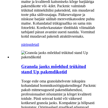
maitse ja kvaliteedi kaitsmiseks kõrge barjääriga
pakendikotte või -kilet. Packmic valmistab
trükitud mitmekihilisi pakendeid, mis muudavad
toote pika säilivusajaga. Päikesevalguse ja
niiskuse barjäär säilitab merevetikatoodete puhta
maitse. Kohandatud trükigraafika on sama mis
fotoefekt. Korduvkasutatav tõmblukk võimaldab
tarbijatel pärast avamist uuesti nautida. Vormitud
kotid muudavad pakendi atraktiivsemaks.
päring
detail
Granola jaoks mõeldud trükitud
stand Up pakendikotid
Tooge esile oma granolahelveste isikupära
kohandatud hommikusöögipakenditega! Packmic
pakub mitmesuguseid pakendilahendusi,
professionaalset nõustamist ja kõrget kvaliteeti
toidule. Püsti seisvad kotid või väikesed
kotikesed granola jaoks. Kompaktne ja hõlpsasti
hoiustatav. Originaalsed graafikad edastavad