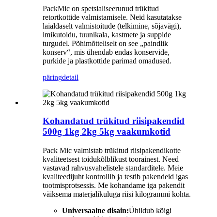
PackMic on spetsialiseerunud trükitud
retortkottide valmistamisele. Neid kasutatakse
laialdaselt valmistoitude (telkimine, sõjavägi),
imikutoidu, tuunikala, kastmete ja suppide
turgudel. Põhimõtteliselt on see „paindlik
konserv“, mis ühendab endas konservide,
purkide ja plastkottide parimad omadused.
päring
detail
Kohandatud trükitud riisipakendid
500g 1kg 2kg 5kg vaakumkotid
Pack Mic valmistab trükitud riisipakendikotte
kvaliteetsest toidukõlblikust toorainest. Need
vastavad rahvusvahelistele standarditele. Meie
kvaliteedijuht kontrollib ja testib pakendeid igas
tootmisprotsessis. Me kohandame iga pakendit
väiksema materjalikuluga riisi kilogrammi kohta.
Universaalne disain:
Ühildub kõigi