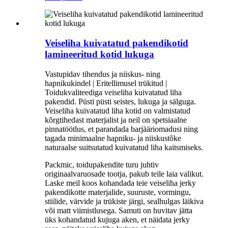
Veiseliha kuivatatud pakendikotid
lamineeritud kotid lukuga
Vastupidav tihendus ja niiskus- ning
hapnikukindel | Eritellimusel trükitud |
Toidukvaliteediga veiseliha kuivatatud liha
pakendid. Püsti püsti seistes, lukuga ja sälguga.
Veiseliha kuivatatud liha kotid on valmistatud
kõrgtihedast materjalist ja neil on spetsiaalne
pinnatöötlus, et parandada barjääriomadusi ning
tagada minimaalne hapniku- ja niiskustõke
naturaalse suitsutatud kuivatatud liha kaitsmiseks.
Packmic, toidupakendite turu juhtiv
originaalvaruosade tootja, pakub teile laia valikut.
Laske meil koos kohandada teie veiseliha jerky
pakendikotte materjalide, suuruste, vormingu,
stiilide, värvide ja trükiste järgi, sealhulgas läikiva
või matt viimistlusega. Samuti on huvitav jätta
üks kohandatud kujuga aken, et näidata jerky