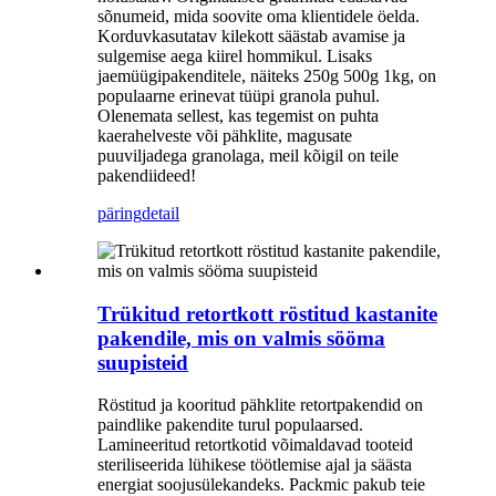
sõnumeid, mida soovite oma klientidele öelda.
Korduvkasutatav kilekott säästab avamise ja
sulgemise aega kiirel hommikul. Lisaks
jaemüügipakenditele, näiteks 250g 500g 1kg, on
populaarne erinevat tüüpi granola puhul.
Olenemata sellest, kas tegemist on puhta
kaerahelveste või pähklite, magusate
puuviljadega granolaga, meil kõigil on teile
pakendiideed!
päring
detail
Trükitud retortkott röstitud kastanite
pakendile, mis on valmis sööma
suupisteid
Röstitud ja kooritud pähklite retortpakendid on
paindlike pakendite turul populaarsed.
Lamineeritud retortkotid võimaldavad tooteid
steriliseerida lühikese töötlemise ajal ja säästa
energiat soojusülekandeks. Packmic pakub teie