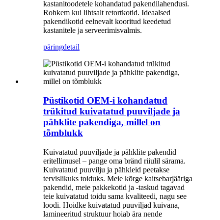
kastanitoodetele kohandatud pakendilahendusi.
Rohkem kui lihtsalt retortkotid. Ideaalsed
pakendikotid eelnevalt kooritud keedetud
kastanitele ja serveerimisvalmis.
päring
detail
Püstikotid OEM-i kohandatud
trükitud kuivatatud puuviljade ja
pähklite pakendiga, millel on
tõmblukk
Kuivatatud puuviljade ja pähklite pakendid
eritellimusel – pange oma bränd riiulil särama.
Kuivatatud puuvilju ja pähkleid peetakse
tervislikuks toiduks. Meie kõrge kaitsebarjääriga
pakendid, meie pakkekotid ja -taskud tagavad
teie kuivatatud toidu sama kvaliteedi, nagu see
loodi. Hoidke kuivatatud puuviljad kuivana,
lamineeritud struktuur hoiab ära nende