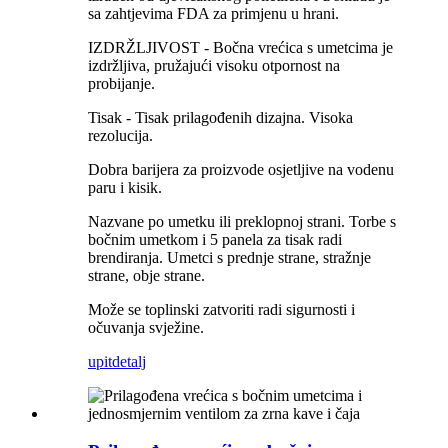
sa zahtjevima FDA za primjenu u hrani.
IZDRŽLJIVOST - Bočna vrećica s umetcima je
izdržljiva, pružajući visoku otpornost na
probijanje.
Tisak - Tisak prilagođenih dizajna. Visoka
rezolucija.
Dobra barijera za proizvode osjetljive na vodenu
paru i kisik.
Nazvane po umetku ili preklopnoj strani. Torbe s
bočnim umetkom i 5 panela za tisak radi
brendiranja. Umetci s prednje strane, stražnje
strane, obje strane.
Može se toplinski zatvoriti radi sigurnosti i
očuvanja svježine.
upit
detalj