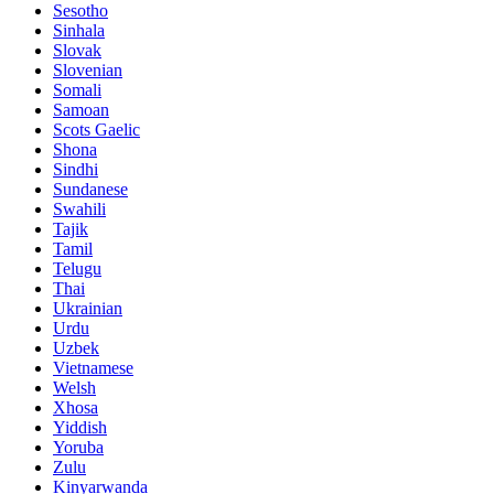
Sesotho
Sinhala
Slovak
Slovenian
Somali
Samoan
Scots Gaelic
Shona
Sindhi
Sundanese
Swahili
Tajik
Tamil
Telugu
Thai
Ukrainian
Urdu
Uzbek
Vietnamese
Welsh
Xhosa
Yiddish
Yoruba
Zulu
Kinyarwanda