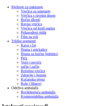
Rješenje za pakiranje
Vrećica za ustajanje
Vrećica s ravnim dnom
Bočni džepić
Ravna vrećica
Vrećica od kraft papira
Prilagođeni oblik
Film na roli
Tržišni segmenti
Kava i čaj
Hrana i grickalice
Hrana za kućne ljubimce
Pića
Voće i povrće
začin i začin
Retortna vrećica
Zdravlje i ljepota
Kućanska njega
Role i filmovi
Održiva ambalaža
Reciklirajuća ambalaža
Kompostabilna ambalaža