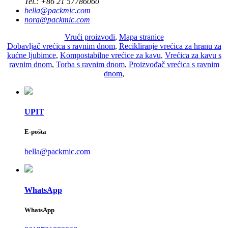
Tel.:
+86 21 57786060
bella@packmic.com
nora@packmic.com
Vrući proizvodi
,
Mapa stranice
Dobavljač vrećica s ravnim dnom
,
Recikliranje vrećica za hranu za
kućne ljubimce
,
Kompostabilne vrećice za kavu
,
Vrećica za kavu s
ravnim dnom
,
Torba s ravnim dnom
,
Proizvođač vrećica s ravnim
dnom
,
UPIT
E-pošta
bella@packmic.com
WhatsApp
WhatsApp