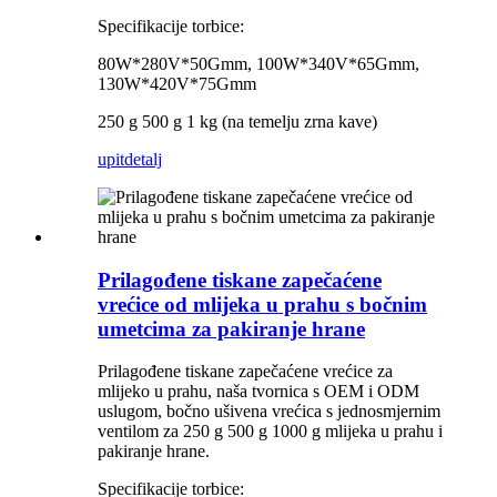
Specifikacije torbice:
80W*280V*50Gmm, 100W*340V*65Gmm,
130W*420V*75Gmm
250 g 500 g 1 kg (na temelju zrna kave)
upit
detalj
Prilagođene tiskane zapečaćene
vrećice od mlijeka u prahu s bočnim
umetcima za pakiranje hrane
Prilagođene tiskane zapečaćene vrećice za
mlijeko u prahu, naša tvornica s OEM i ODM
uslugom, bočno ušivena vrećica s jednosmjernim
ventilom za 250 g 500 g 1000 g mlijeka u prahu i
pakiranje hrane.
Specifikacije torbice: