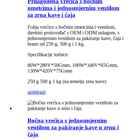
Prilagođena vrećica s bočnim
umetcima i jednosmjernim ventilom
za zrna kave i čaja
Folija vrećice s bočnim umetcima i ventilom,
direktni proizvođač s OEM i ODM uslugom, s
jednosmjernim ventilom za pakiranje kave, čaja i
hrane od 250 g, 500 g i 1 kg.
Specifikacije torbice:
80W*280V*50Gmm, 100W*340V*65Gmm,
130W*420V*75Gmm
250 g 500 g 1 kg (na temelju zrna kave)
upit
detalj
Bočna vrećica s jednosmjernim
ventilom za pakiranje kave u zrnu i
čaja