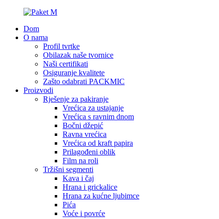
Dom
O nama
Profil tvrtke
Obilazak naše tvornice
Naši certifikati
Osiguranje kvalitete
Zašto odabrati PACKMIC
Proizvodi
Rješenje za pakiranje
Vrećica za ustajanje
Vrećica s ravnim dnom
Bočni džepić
Ravna vrećica
Vrećica od kraft papira
Prilagođeni oblik
Film na roli
Tržišni segmenti
Kava i čaj
Hrana i grickalice
Hrana za kućne ljubimce
Pića
Voće i povrće