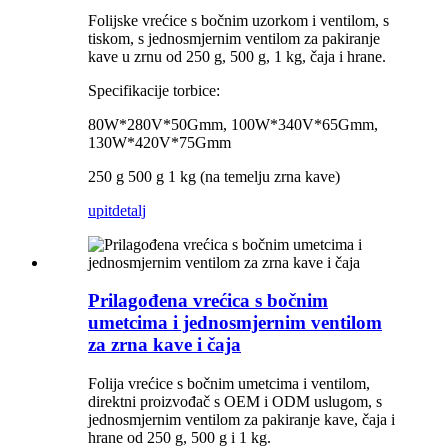
Folijske vrećice s bočnim uzorkom i ventilom, s
tiskom, s jednosmjernim ventilom za pakiranje
kave u zrnu od 250 g, 500 g, 1 kg, čaja i hrane.
Specifikacije torbice:
80W*280V*50Gmm, 100W*340V*65Gmm,
130W*420V*75Gmm
250 g 500 g 1 kg (na temelju zrna kave)
upit
detalj
Prilagođena vrećica s bočnim
umetcima i jednosmjernim ventilom
za zrna kave i čaja
Folija vrećice s bočnim umetcima i ventilom,
direktni proizvođač s OEM i ODM uslugom, s
jednosmjernim ventilom za pakiranje kave, čaja i
hrane od 250 g, 500 g i 1 kg.