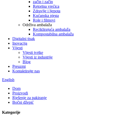
začin i začin
Retortna vrećica
Zdravlje i ljepota
Kućanska njega
Role i filmovi
Održiva ambalaža
Reciklirajuća ambalaža
Kompostabilna ambalaža
Digitalni tisak
Inovacija
Vijesti
Vijesti tvrtke
Vijesti iz industrije
Blog
Preuzmi
Kontaktirajte nas
English
Dom
Proizvodi
Rješenje za pakiranje
Bočni džepić
Kategorije