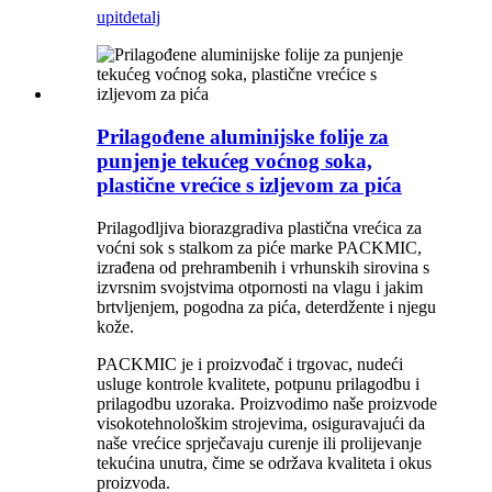
upit
detalj
Prilagođene aluminijske folije za
punjenje tekućeg voćnog soka,
plastične vrećice s izljevom za pića
Prilagodljiva biorazgradiva plastična vrećica za
voćni sok s stalkom za piće marke PACKMIC,
izrađena od prehrambenih i vrhunskih sirovina s
izvrsnim svojstvima otpornosti na vlagu i jakim
brtvljenjem, pogodna za pića, deterdžente i njegu
kože.
PACKMIC je i proizvođač i trgovac, nudeći
usluge kontrole kvalitete, potpunu prilagodbu i
prilagodbu uzoraka. Proizvodimo naše proizvode
visokotehnološkim strojevima, osiguravajući da
naše vrećice sprječavaju curenje ili prolijevanje
tekućina unutra, čime se održava kvaliteta i okus
proizvoda.