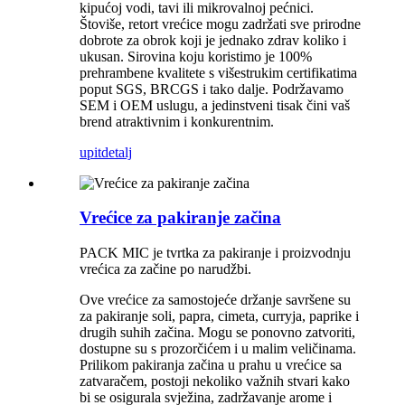
kipućoj vodi, tavi ili mikrovalnoj pećnici.
Štoviše, retort vrećice mogu zadržati sve prirodne
dobrote za obrok koji je jednako zdrav koliko i
ukusan. Sirovina koju koristimo je 100%
prehrambene kvalitete s višestrukim certifikatima
poput SGS, BRCGS i tako dalje. Podržavamo
SEM i OEM uslugu, a jedinstveni tisak čini vaš
brend atraktivnim i konkurentnim.
upit
detalj
Vrećice za pakiranje začina
PACK MIC je tvrtka za pakiranje i proizvodnju
vrećica za začine po narudžbi.
Ove vrećice za samostojeće držanje savršene su
za pakiranje soli, papra, cimeta, curryja, paprike i
drugih suhih začina. Mogu se ponovno zatvoriti,
dostupne su s prozorčićem i u malim veličinama.
Prilikom pakiranja začina u prahu u vrećice sa
zatvaračem, postoji nekoliko važnih stvari kako
bi se osigurala svježina, zadržavanje arome i