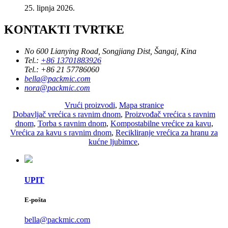
25. lipnja 2026.
KONTAKTI TVRTKE
No 600 Lianying Road, Songjiang Dist, Šangaj, Kina
Tel.:
+86 13701883926
Tel.:
+86 21 57786060
bella@packmic.com
nora@packmic.com
Vrući proizvodi
,
Mapa stranice
Dobavljač vrećica s ravnim dnom
,
Proizvođač vrećica s ravnim
dnom
,
Torba s ravnim dnom
,
Kompostabilne vrećice za kavu
,
Vrećica za kavu s ravnim dnom
,
Recikliranje vrećica za hranu za
kućne ljubimce
,
UPIT
E-pošta
bella@packmic.com