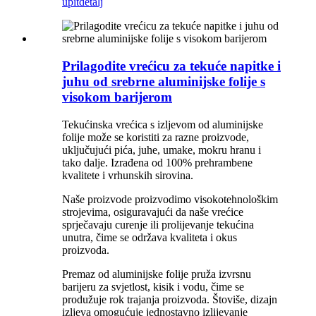
upit
detalj
Prilagodite vrećicu za tekuće napitke i
juhu od srebrne aluminijske folije s
visokom barijerom
Tekućinska vrećica s izljevom od aluminijske
folije može se koristiti za razne proizvode,
uključujući pića, juhe, umake, mokru hranu i
tako dalje. Izrađena od 100% prehrambene
kvalitete i vrhunskih sirovina.
Naše proizvode proizvodimo visokotehnološkim
strojevima, osiguravajući da naše vrećice
sprječavaju curenje ili prolijevanje tekućina
unutra, čime se održava kvaliteta i okus
proizvoda.
Premaz od aluminijske folije pruža izvrsnu
barijeru za svjetlost, kisik i vodu, čime se
produžuje rok trajanja proizvoda. Štoviše, dizajn
izljeva omogućuje jednostavno izlijevanje