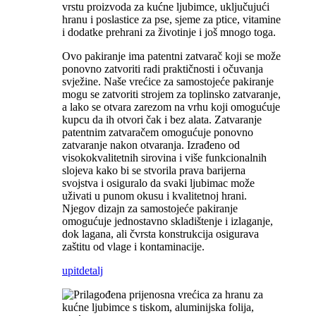
vrstu proizvoda za kućne ljubimce, uključujući
hranu i poslastice za pse, sjeme za ptice, vitamine
i dodatke prehrani za životinje i još mnogo toga.
Ovo pakiranje ima patentni zatvarač koji se može
ponovno zatvoriti radi praktičnosti i očuvanja
svježine. Naše vrećice za samostojeće pakiranje
mogu se zatvoriti strojem za toplinsko zatvaranje,
a lako se otvara zarezom na vrhu koji omogućuje
kupcu da ih otvori čak i bez alata. Zatvaranje
patentnim zatvaračem omogućuje ponovno
zatvaranje nakon otvaranja. Izrađeno od
visokokvalitetnih sirovina i više funkcionalnih
slojeva kako bi se stvorila prava barijerna
svojstva i osiguralo da svaki ljubimac može
uživati ​​u punom okusu i kvalitetnoj hrani.
Njegov dizajn za samostojeće pakiranje
omogućuje jednostavno skladištenje i izlaganje,
dok lagana, ali čvrsta konstrukcija osigurava
zaštitu od vlage i kontaminacije.
upit
detalj