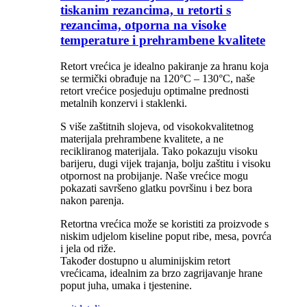
tiskanim rezancima, u retorti s
rezancima, otporna na visoke
temperature i prehrambene kvalitete
Retort vrećica je idealno pakiranje za hranu koja
se termički obrađuje na 120°C – 130°C, naše
retort vrećice posjeduju optimalne prednosti
metalnih konzervi i staklenki.
S više zaštitnih slojeva, od visokokvalitetnog
materijala prehrambene kvalitete, a ne
recikliranog materijala. Tako pokazuju visoku
barijeru, dugi vijek trajanja, bolju zaštitu i visoku
otpornost na probijanje. Naše vrećice mogu
pokazati savršeno glatku površinu i bez bora
nakon parenja.
Retortna vrećica može se koristiti za proizvode s
niskim udjelom kiseline poput ribe, mesa, povrća
i jela od riže.
Također dostupno u aluminijskim retort
vrećicama, idealnim za brzo zagrijavanje hrane
poput juha, umaka i tjestenine.