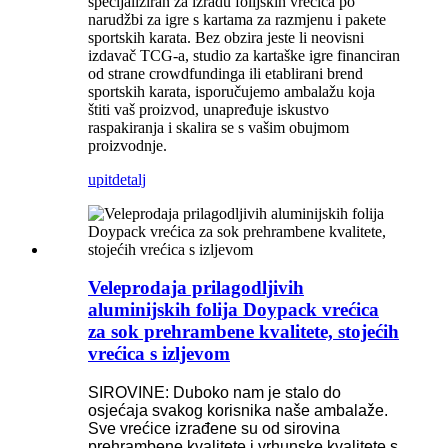
specijaliziran za izradu folijskih vrećica po
narudžbi za igre s kartama za razmjenu i pakete
sportskih karata. Bez obzira jeste li neovisni
izdavač TCG-a, studio za kartaške igre financiran
od strane crowdfundinga ili etablirani brend
sportskih karata, isporučujemo ambalažu koja
štiti vaš proizvod, unapređuje iskustvo
raspakiranja i skalira se s vašim obujmom
proizvodnje.
upit
detalj
Veleprodaja prilagodljivih
aluminijskih folija Doypack vrećica
za sok prehrambene kvalitete, stojećih
vrećica s izljevom
SIROVINE: Duboko nam je stalo do
osjećaja svakog korisnika naše ambalaže.
Sve vrećice izrađene su od sirovina
prehrambene kvalitete i vrhunske kvalitete s