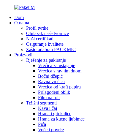
Dom
O nama
Profil tvrtke
Obilazak naše tvornice
Naši certifikati
Osiguranje kvalitete
Zašto odabrati PACKMIC
Proizvodi
Rješenje za pakiranje
Vrećica za ustajanje
Vrećica s ravnim dnom
Bočni džepić
Ravna vrećica
Vrećica od kraft papira
Prilagođeni oblik
Film na roli
Tržišni segmenti
Kava i čaj
Hrana i grickalice
Hrana za kućne ljubimce
Pića
Voće i povrće