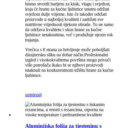
bismo stvorili barijeru za kisik, vlagu i svjetlost,
koja će hranu za kućne ljubimce unutra održati
svježom dulje vrijeme. Isto će također održati
proizvode u najboljoj kvaliteti i zadržati sve
nutritivne vrijednosti tijekom obrade. To ne samo
da održava kvalitetu i okus hrane za kućne
ljubimce netaknutima, već i produžuje njezin rok
trajanja.
Vrećica s 8 strana za brtvljenje može poboljšati
dizajnersku sliku na dobar način.
Profesionalni
izgled i visokokvalitetna površina mogu privući
više potrošača i
kako bi se njihovi proizvodi
istaknuli na konkurentnom tržištu hrane za kućne
ljubimce.
upit
detalj
Aluminijska folija za tjesteninu s