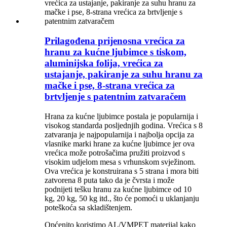
Prilagođena prijenosna vrećica za
hranu za kućne ljubimce s tiskom,
aluminijska folija, vrećica za
ustajanje, pakiranje za suhu hranu za
mačke i pse, 8-strana vrećica za
brtvljenje s patentnim zatvaračem
Hrana za kućne ljubimce postala je popularnija i
visokog standarda posljednjih godina. Vrećica s 8
zatvaranja je najpopularnija i najbolja opcija za
vlasnike marki hrane za kućne ljubimce jer ova
vrećica može potrošačima pružiti proizvod s
visokim udjelom mesa s vrhunskom svježinom.
Ova vrećica je konstruirana s 5 strana i mora biti
zatvorena 8 puta tako da je čvrsta i može
podnijeti tešku hranu za kućne ljubimce od 10
kg, 20 kg, 50 kg itd., što će pomoći u uklanjanju
poteškoća sa skladištenjem.
Općenito koristimo AL/VMPET materijal kako