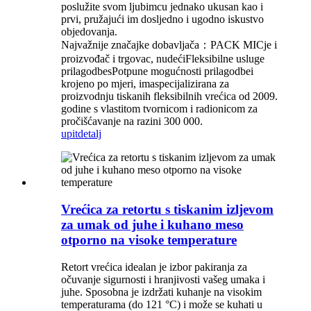
poslužite svom ljubimcu jednako ukusan kao i
prvi, pružajući im dosljedno i ugodno iskustvo
objedovanja.
Najvažnije značajke dobavljača：PACK MIC
je i
proizvođač i trgovac, nudeći
Fleksibilne usluge
prilagodbe
s
Potpune mogućnosti prilagodbe
i
krojeno po mjeri, ima
specijalizirana za
proizvodnju tiskanih fleksibilnih vrećica od 2009.
godine s vlastitom tvornicom i radionicom za
pročišćavanje na razini 300 000.
upit
detalj
Vrećica za retortu s tiskanim izljevom
za umak od juhe i kuhano meso
otporno na visoke temperature
Retort vrećica idealan je izbor pakiranja za
očuvanje sigurnosti i hranjivosti vašeg umaka i
juhe. Sposobna je izdržati kuhanje na visokim
temperaturama (do 121 °C) i može se kuhati u