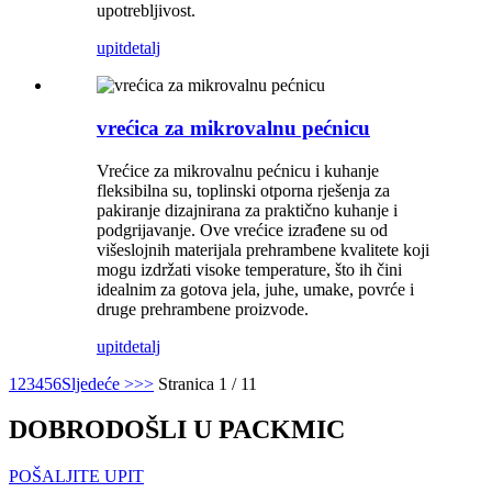
upotrebljivost.
upit
detalj
vrećica za mikrovalnu pećnicu
Vrećice za mikrovalnu pećnicu i kuhanje
fleksibilna su, toplinski otporna rješenja za
pakiranje dizajnirana za praktično kuhanje i
podgrijavanje. Ove vrećice izrađene su od
višeslojnih materijala prehrambene kvalitete koji
mogu izdržati visoke temperature, što ih čini
idealnim za gotova jela, juhe, umake, povrće i
druge prehrambene proizvode.
upit
detalj
1
2
3
4
5
6
Sljedeće >
>>
Stranica 1 / 11
DOBRODOŠLI U PACKMIC
POŠALJITE UPIT