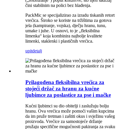
(„retortiranje“) poput konzerve, što njen sadržaj
čini stabilnim na polici bez hlađenja.
PackMic se specijalizirao za izradu tiskanih retort
vrećica. Široko se koriste na tržištima za gotova
jela (kampiranje, vojska), dječju hranu, tunu,
umake i juhe. U osnovi, to je „fleksibilna
limenka“ koja kombinira najbolje kvalitete
limenki, staklenki i plastičnih vrećica.
upit
detalj
Prilagođena fleksibilna vrećica za
stojeći držač za hranu za kućne
ljubimce za poslastice za pse i mačke
Kućni ljubimci su dio obitelji i zaslužuju bolju
hranu. Ova vrećica može pomoći vašim kupcima
da im pruže tretman i zaštiti okus i svježinu vašeg
proizvoda. Vrećice za samostojeće držanje
pružaju specifične mogućnosti pakiranja za svaku