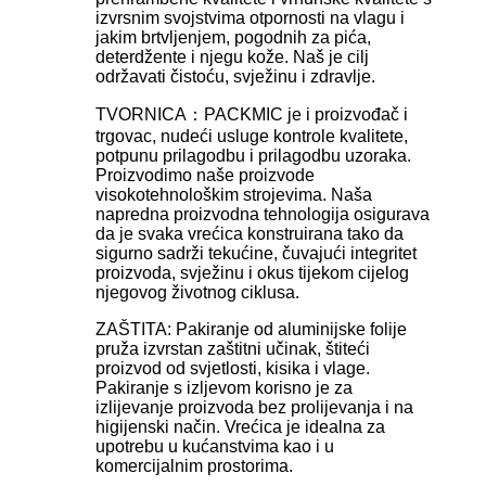
izvrsnim svojstvima otpornosti na vlagu i
jakim brtvljenjem, pogodnih za pića,
deterdžente i njegu kože. Naš je cilj
održavati čistoću, svježinu i zdravlje.
TVORNICA：PACKMIC je i proizvođač i
trgovac, nudeći usluge kontrole kvalitete,
potpunu prilagodbu i prilagodbu uzoraka.
Proizvodimo naše proizvode
visokotehnološkim strojevima. Naša
napredna proizvodna tehnologija osigurava
da je svaka vrećica konstruirana tako da
sigurno sadrži tekućine, čuvajući integritet
proizvoda, svježinu i okus tijekom cijelog
njegovog životnog ciklusa.
ZAŠTITA: Pakiranje od aluminijske folije
pruža izvrstan zaštitni učinak, štiteći
proizvod od svjetlosti, kisika i vlage.
Pakiranje s izljevom korisno je za
izlijevanje proizvoda bez prolijevanja i na
higijenski način. Vrećica je idealna za
upotrebu u kućanstvima kao i u
komercijalnim prostorima.