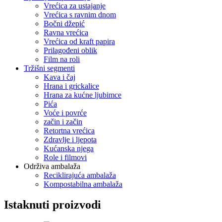
Vrećica za ustajanje
Vrećica s ravnim dnom
Bočni džepić
Ravna vrećica
Vrećica od kraft papira
Prilagođeni oblik
Film na roli
Tržišni segmenti
Kava i čaj
Hrana i grickalice
Hrana za kućne ljubimce
Pića
Voće i povrće
začin i začin
Retortna vrećica
Zdravlje i ljepota
Kućanska njega
Role i filmovi
Održiva ambalaža
Reciklirajuća ambalaža
Kompostabilna ambalaža
Istaknuti proizvodi