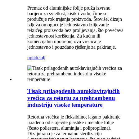
Premaz od aluminijske folije pruža izvrsnu
barijeru za svjetlost, kisik i vodu, čime se
produžuje rok trajanja proizvoda. Štoviše, dizajn
izljeva omogućuje jednostavno izlijevanje
tekućeg proizvoda bez prolijevanja, što povećava
jednostavnost korištenja. Za kućnu ili
komercijalnu upotrebu, ova vrećica je
jednostavno i pouzdano rješenje za pakiranje.
upit
detalj
Tisak prilagođenih autoklavirajućih
vrećica za retortu za prehrambenu
industriju visoke temperature
Retortna vrećica je fleksibilno, lagano pakiranje
izrađeno od slojevite plastike i metalne folije
(često poliestera, aluminija i polipropilena).
Dizajnirana je za termalnu sterilizaciju