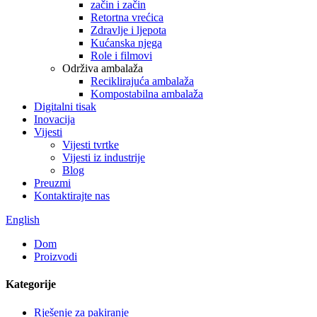
začin i začin
Retortna vrećica
Zdravlje i ljepota
Kućanska njega
Role i filmovi
Održiva ambalaža
Reciklirajuća ambalaža
Kompostabilna ambalaža
Digitalni tisak
Inovacija
Vijesti
Vijesti tvrtke
Vijesti iz industrije
Blog
Preuzmi
Kontaktirajte nas
English
Dom
Proizvodi
Kategorije
Rješenje za pakiranje