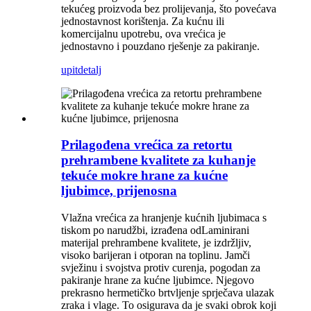
tekućeg proizvoda bez prolijevanja, što povećava
jednostavnost korištenja. Za kućnu ili
komercijalnu upotrebu, ova vrećica je
jednostavno i pouzdano rješenje za pakiranje.
upit
detalj
Prilagođena vrećica za retortu
prehrambene kvalitete za kuhanje
tekuće mokre hrane za kućne
ljubimce, prijenosna
Vlažna vrećica za hranjenje kućnih ljubimaca s
tiskom po narudžbi, izrađena od
Laminirani
materijal prehrambene kvalitete
, je izdržljiv,
visoko barijeran i otporan na toplinu. Jamči
svježinu i svojstva protiv curenja, pogodan za
pakiranje hrane za kućne ljubimce. Njegovo
prekrasno hermetičko brtvljenje sprječava ulazak
zraka i vlage. To osigurava da je svaki obrok koji