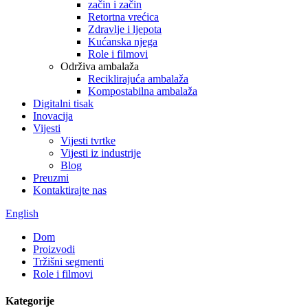
začin i začin
Retortna vrećica
Zdravlje i ljepota
Kućanska njega
Role i filmovi
Održiva ambalaža
Reciklirajuća ambalaža
Kompostabilna ambalaža
Digitalni tisak
Inovacija
Vijesti
Vijesti tvrtke
Vijesti iz industrije
Blog
Preuzmi
Kontaktirajte nas
English
Dom
Proizvodi
Tržišni segmenti
Role i filmovi
Kategorije