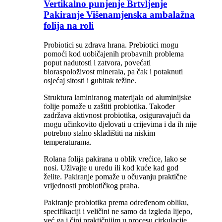
Vertikalno punjenje Brtvljenje
Pakiranje Višenamjenska ambalažna
folija na roli
Probiotici su zdrava hrana. Prebiotici mogu
pomoći kod uobičajenih probavnih problema
poput nadutosti i zatvora, povećati
bioraspoloživost minerala, pa čak i potaknuti
osjećaj sitosti i gubitak težine.
Struktura laminiranog materijala od aluminijske
folije pomaže u zaštiti probiotika. Također
zadržava aktivnost probiotika, osiguravajući da
mogu učinkovito djelovati u crijevima i da ih nije
potrebno stalno skladištiti na niskim
temperaturama.
Rolana folija pakirana u oblik vrećice, lako se
nosi. Uživajte u uredu ili kod kuće kad god
želite. Pakiranje pomaže u očuvanju praktične
vrijednosti probiotičkog praha.
Pakiranje probiotika prema određenom obliku,
specifikaciji i veličini ne samo da izgleda lijepo,
već ga i čini praktičnijim u procesu cirkulacije.