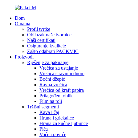
Dom
O nama
Profil tvrtke
Obilazak naše tvornice
Naši certifikati
Osiguranje kvalitete
Zašto odabrati PACKMIC
Proizvodi
Rješenje za pakiranje
Vrećica za ustajanje
Vrećica s ravnim dnom
Bočni džepić
Ravna vrećica
Vrećica od kraft papira
Prilagođeni oblik
Film na roli
Tržišni segmenti
Kava i čaj
Hrana i grickalice
Hrana za kućne ljubimce
Pića
Voće i povrće