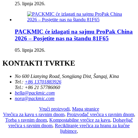
25. lipnja 2026.
PACKMIC će izlagati na sajmu ProPak China
2026 – Posjetite nas na štandu 81F65
05. lipnja 2026.
KONTAKTI TVRTKE
No 600 Lianying Road, Songjiang Dist, Šangaj, Kina
Tel.:
+86 13701883926
Tel.:
+86 21 57786060
bella@packmic.com
nora@packmic.com
Vrući proizvodi
,
Mapa stranice
Vrećica za kavu s ravnim dnom
,
Proizvođač vrećica s ravnim dnom
,
Torba s ravnim dnom
,
Kompostabilne vrećice za kavu
,
Dobavljač
vrećica s ravnim dnom
,
Recikliranje vrećica za hranu za kućne
ljubimce
,