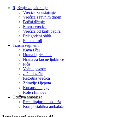
Rješenje za pakiranje
Vrećica za ustajanje
Vrećica s ravnim dnom
Bočni džepić
Ravna vrećica
Vrećica od kraft papira
Prilagođeni oblik
Film na roli
Tržišni segmenti
Kava i čaj
Hrana i grickalice
Hrana za kućne ljubimce
Pića
Voće i povrće
začin i začin
Retortna vrećica
Zdravlje i ljepota
Kućanska njega
Role i filmovi
Održiva ambalaža
Reciklirajuća ambalaža
Kompostabilna ambalaža