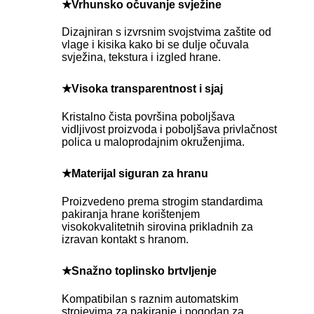
★Vrhunsko očuvanje svježine
Dizajniran s izvrsnim svojstvima zaštite od
vlage i kisika kako bi se dulje očuvala
svježina, tekstura i izgled hrane.
★Visoka transparentnost i sjaj
Kristalno čista površina poboljšava
vidljivost proizvoda i poboljšava privlačnost
polica u maloprodajnim okruženjima.
★Materijal siguran za hranu
Proizvedeno prema strogim standardima
pakiranja hrane korištenjem
visokokvalitetnih sirovina prikladnih za
izravan kontakt s hranom.
★Snažno toplinsko brtvljenje
Kompatibilan s raznim automatskim
strojevima za pakiranje i pogodan za