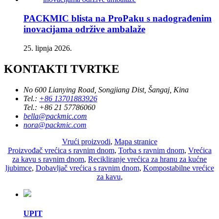
PACKMIC blista na ProPaku s nadograđenim
inovacijama održive ambalaže
25. lipnja 2026.
KONTAKTI TVRTKE
No 600 Lianying Road, Songjiang Dist, Šangaj, Kina
Tel.:
+86 13701883926
Tel.:
+86 21 57786060
bella@packmic.com
nora@packmic.com
Vrući proizvodi
,
Mapa stranice
Proizvođač vrećica s ravnim dnom
,
Torba s ravnim dnom
,
Vrećica
za kavu s ravnim dnom
,
Recikliranje vrećica za hranu za kućne
ljubimce
,
Dobavljač vrećica s ravnim dnom
,
Kompostabilne vrećice
za kavu
,
UPIT