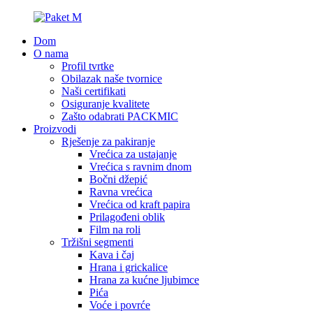
Dom
O nama
Profil tvrtke
Obilazak naše tvornice
Naši certifikati
Osiguranje kvalitete
Zašto odabrati PACKMIC
Proizvodi
Rješenje za pakiranje
Vrećica za ustajanje
Vrećica s ravnim dnom
Bočni džepić
Ravna vrećica
Vrećica od kraft papira
Prilagođeni oblik
Film na roli
Tržišni segmenti
Kava i čaj
Hrana i grickalice
Hrana za kućne ljubimce
Pića
Voće i povrće