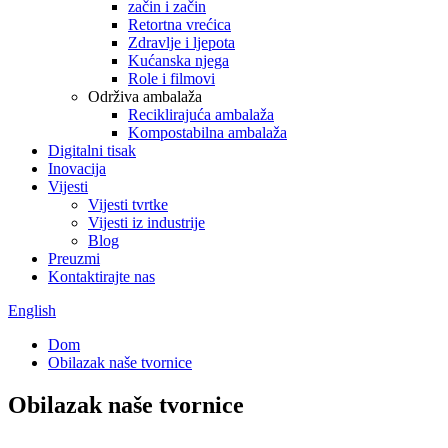
začin i začin
Retortna vrećica
Zdravlje i ljepota
Kućanska njega
Role i filmovi
Održiva ambalaža
Reciklirajuća ambalaža
Kompostabilna ambalaža
Digitalni tisak
Inovacija
Vijesti
Vijesti tvrtke
Vijesti iz industrije
Blog
Preuzmi
Kontaktirajte nas
English
Dom
Obilazak naše tvornice
Obilazak naše tvornice