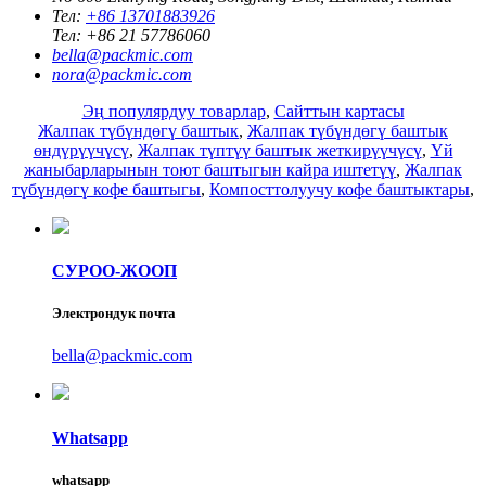
Тел:
+86 13701883926
Тел:
+86 21 57786060
bella@packmic.com
nora@packmic.com
Эң популярдуу товарлар
,
Сайттын картасы
Жалпак түбүндөгү баштык
,
Жалпак түбүндөгү баштык
өндүрүүчүсү
,
Жалпак түптүү баштык жеткирүүчүсү
,
Үй
жаныбарларынын тоют баштыгын кайра иштетүү
,
Жалпак
түбүндөгү кофе баштыгы
,
Компосттолуучу кофе баштыктары
,
СУРОО-ЖООП
Электрондук почта
bella@packmic.com
Whatsapp
whatsapp