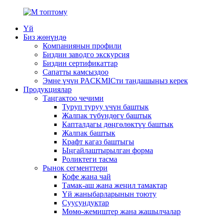
Үй
Биз жөнүндө
Компаниянын профили
Биздин заводго экскурсия
Биздин сертификаттар
Сапатты камсыздоо
Эмне үчүн PACKMICти тандашыңыз керек
Продукциялар
Таңгактоо чечими
Туруп туруу үчүн баштык
Жалпак түбүндөгү баштык
Капталдагы дөңгөлөктүү баштык
Жалпак баштык
Крафт кагаз баштыгы
Ыңгайлаштырылган форма
Роликтеги тасма
Рынок сегменттери
Кофе жана чай
Тамак-аш жана жеңил тамактар
Үй жаныбарларынын тоюту
Суусундуктар
Мөмө-жемиштер жана жашылчалар