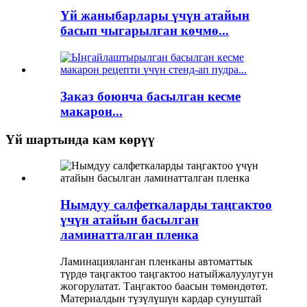
Үй жаныбарлары үчүн атайын
басып чыгарылган көчмө...
Заказ боюнча басылган кесме
макарон...
Үй шартында кам көрүү
Нымдуу салфеткаларды таңгактоо
үчүн атайын басылган
ламинатталган пленка
Ламинацияланган пленканы автоматтык
түрдө таңгактоо таңгактоо натыйжалуулугун
жогорулатат. Таңгактоо баасын төмөндөтөт.
Материалдын түзүлүшүн кардар сунуштай