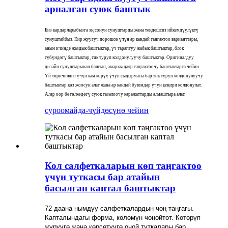
арналган суюк баштык
Биз кардарларыбызга эң сонун сунуштарды жана теңдешсиз ийкемдүүлүктү
сунуштайбыз. Кир жуугуч порошок үчүн ар кандай таңгактоо варианттары,
анын ичинде жаздык баштыктар, үч тараптуу жабык баштыктар, блок
түбүндөгү баштыктар, тик туруп колдонулуучу баштыктар. Оригиналдуу
дизайн сунуштарынан баштап, акыркы даяр таңгактоочу баштыктарга чейин.
Үй тиричилиги үчүн кам көрүү үчүн сыдырмасы бар тик туруп колдонулуучу
баштыктар көз жоосун алат жана ар кандай буюмдар үчүн кеңири колдонулат.
Алар оор бөтөлкөдөгү суюк тазалоочу каражаттарды алмаштыра алат.
суроо
майда-чүйдөсүнө чейин
Кол салфеткаларын көп таңгактоо
үчүн туткасы бар атайын
басылган каптал баштыктар
72 даана нымдуу салфеткалардын чоң таңгагы.
Капталындагы форма, көлөмүн чоңойтот. Көтөрүп
жүрүүгө жана көрсөтүүгө оңой туткалары бар.