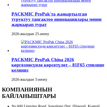
PACKMIC ProPak'та жаңыртылган
туруктуу таңгактоо инновациялары менен
жаркырап турат
2026-жылдын 25-июну
PACKMIC ProPak China 2026
көргөзмөсүндө көрсөтүлөт – 81F65 стендине
келиңиз
2026-жылдын 5-июну
КОМПАНИЯНЫН
БАЙЛАНЫШТАРЫ
No 600 Lianying Road, Songjiang Dist, Шанхай, Кытай