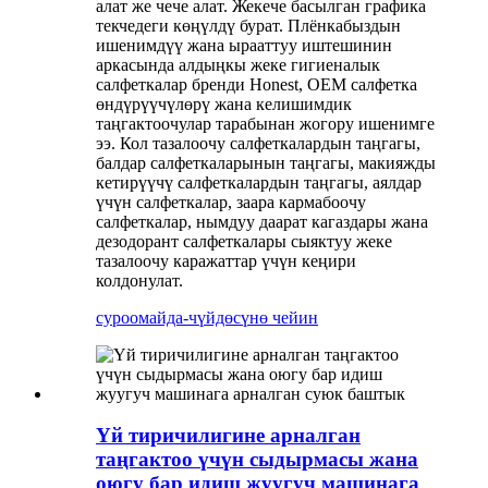
алат же чече алат. Жекече басылган графика
текчедеги көңүлдү бурат. Плёнкабыздын
ишенимдүү жана ырааттуу иштешинин
аркасында алдыңкы жеке гигиеналык
салфеткалар бренди Honest, OEM салфетка
өндүрүүчүлөрү жана келишимдик
таңгактоочулар тарабынан жогору ишенимге
ээ. Кол тазалоочу салфеткалардын таңгагы,
балдар салфеткаларынын таңгагы, макияжды
кетирүүчү салфеткалардын таңгагы, аялдар
үчүн салфеткалар, заара кармабоочу
салфеткалар, нымдуу даарат кагаздары жана
дезодорант салфеткалары сыяктуу жеке
тазалоочу каражаттар үчүн кеңири
колдонулат.
суроо
майда-чүйдөсүнө чейин
Үй тиричилигине арналган
таңгактоо үчүн сыдырмасы жана
оюгу бар идиш жуугуч машинага