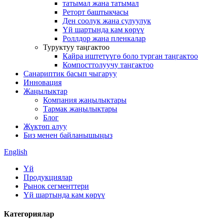
татымал жана татымал
Реторт баштыкчасы
Ден соолук жана сулуулук
Үй шартында кам көрүү
Роллдор жана пленкалар
Туруктуу таңгактоо
Кайра иштетүүгө боло турган таңгактоо
Компосттолуучу таңгактоо
Санариптик басып чыгаруу
Инновация
Жаңылыктар
Компания жаңылыктары
Тармак жаңылыктары
Блог
Жүктөп алуу
Биз менен байланышыңыз
English
Үй
Продукциялар
Рынок сегменттери
Үй шартында кам көрүү
Категориялар