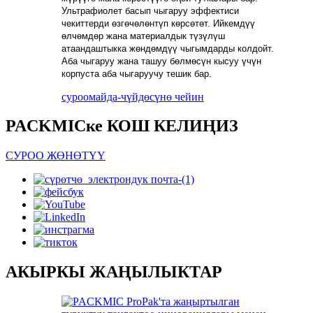
Ультрафиолет басып чыгаруу эффектиси
чекиттерди өзгөчөлөнтүп көрсөтөт. Ийкемдүү
өлчөмдөр жана материалдык түзүлүш
атаандаштыкка жөндөмдүү чыгымдарды колдойт.
Аба чыгаруу жана ташуу бөлмөсүн кысуу үчүн
корпуста аба чыгаруучу тешик бар.
суроо
майда-чүйдөсүнө чейин
PACKMICке КОШ КЕЛИҢИЗ
СУРОО ЖӨНӨТҮҮ
АКЫРКЫ ЖАҢЫЛЫКТАР