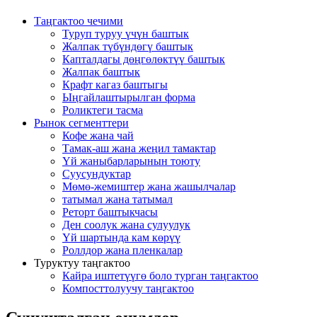
Таңгактоо чечими
Туруп туруу үчүн баштык
Жалпак түбүндөгү баштык
Капталдагы дөңгөлөктүү баштык
Жалпак баштык
Крафт кагаз баштыгы
Ыңгайлаштырылган форма
Роликтеги тасма
Рынок сегменттери
Кофе жана чай
Тамак-аш жана жеңил тамактар
Үй жаныбарларынын тоюту
Суусундуктар
Мөмө-жемиштер жана жашылчалар
татымал жана татымал
Реторт баштыкчасы
Ден соолук жана сулуулук
Үй шартында кам көрүү
Роллдор жана пленкалар
Туруктуу таңгактоо
Кайра иштетүүгө боло турган таңгактоо
Компосттолуучу таңгактоо