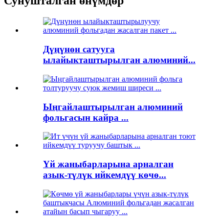
Сунушталган өнүмдөр
Дүңүнөн сатууга
ылайыкташтырылган алюминий...
Ыңгайлаштырылган алюминий
фольгасын кайра ...
Үй жаныбарларына арналган
азык-түлүк ийкемдүү көчө...