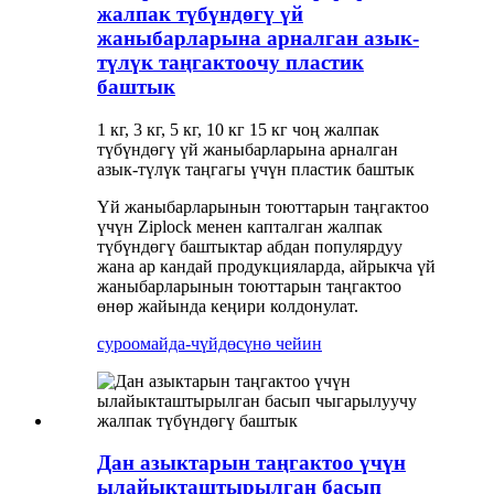
жалпак түбүндөгү үй
жаныбарларына арналган азык-
түлүк таңгактоочу пластик
баштык
1 кг, 3 кг, 5 кг, 10 кг 15 кг чоң жалпак
түбүндөгү үй жаныбарларына арналган
азык-түлүк таңгагы үчүн пластик баштык
Үй жаныбарларынын тоюттарын таңгактоо
үчүн Ziplock менен капталган жалпак
түбүндөгү баштыктар абдан популярдуу
жана ар кандай продукцияларда, айрыкча үй
жаныбарларынын тоюттарын таңгактоо
өнөр жайында кеңири колдонулат.
суроо
майда-чүйдөсүнө чейин
Дан азыктарын таңгактоо үчүн
ылайыкташтырылган басып