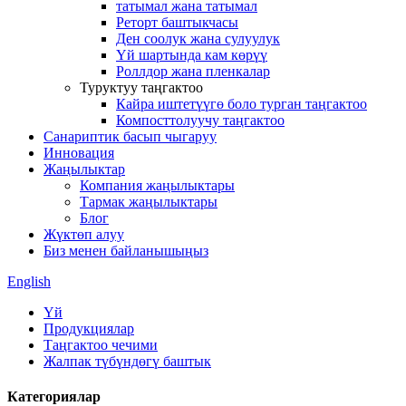
татымал жана татымал
Реторт баштыкчасы
Ден соолук жана сулуулук
Үй шартында кам көрүү
Роллдор жана пленкалар
Туруктуу таңгактоо
Кайра иштетүүгө боло турган таңгактоо
Компосттолуучу таңгактоо
Санариптик басып чыгаруу
Инновация
Жаңылыктар
Компания жаңылыктары
Тармак жаңылыктары
Блог
Жүктөп алуу
Биз менен байланышыңыз
English
Үй
Продукциялар
Таңгактоо чечими
Жалпак түбүндөгү баштык
Категориялар