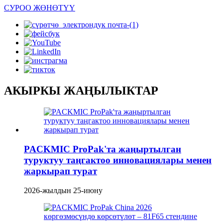
СУРОО ЖӨНӨТҮҮ
АКЫРКЫ ЖАҢЫЛЫКТАР
PACKMIC ProPak'та жаңыртылган
туруктуу таңгактоо инновациялары менен
жаркырап турат
2026-жылдын 25-июну