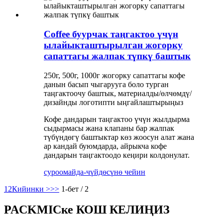
Coffee буурчак таңгактоо үчүн
ылайыкташтырылган жогорку
сапаттагы жалпак түпкү баштык
250г, 500г, 1000г жогорку сапаттагы кофе
данын басып чыгарууга боло турган
таңгактоочу баштык, материалды/өлчөмдү/
дизайнды логотипти ыңгайлаштырыңыз
Кофе дандарын таңгактоо үчүн жылдырма
сыдырмасы жана клапаны бар жалпак
түбүндөгү баштыктар көз жоосун алат жана
ар кандай буюмдарда, айрыкча кофе
дандарын таңгактоодо кеңири колдонулат.
суроо
майда-чүйдөсүнө чейин
1
2
Кийинки >
>>
1-бет / 2
PACKMICке КОШ КЕЛИҢИЗ