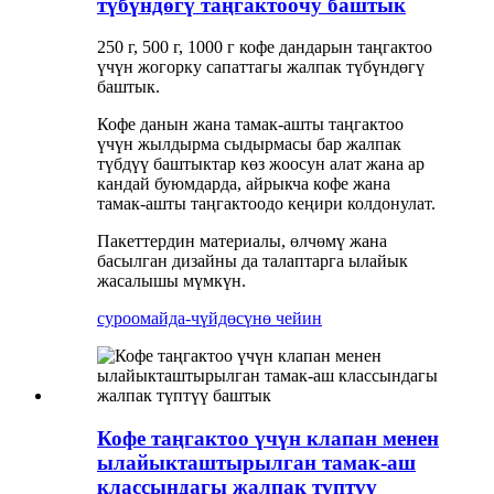
түбүндөгү таңгактоочу баштык
250 г, 500 г, 1000 г кофе дандарын таңгактоо
үчүн жогорку сапаттагы жалпак түбүндөгү
баштык.
Кофе данын жана тамак-ашты таңгактоо
үчүн жылдырма сыдырмасы бар жалпак
түбдүү баштыктар көз жоосун алат жана ар
кандай буюмдарда, айрыкча кофе жана
тамак-ашты таңгактоодо кеңири колдонулат.
Пакеттердин материалы, өлчөмү жана
басылган дизайны да талаптарга ылайык
жасалышы мүмкүн.
суроо
майда-чүйдөсүнө чейин
Кофе таңгактоо үчүн клапан менен
ылайыкташтырылган тамак-аш
классындагы жалпак түптүү