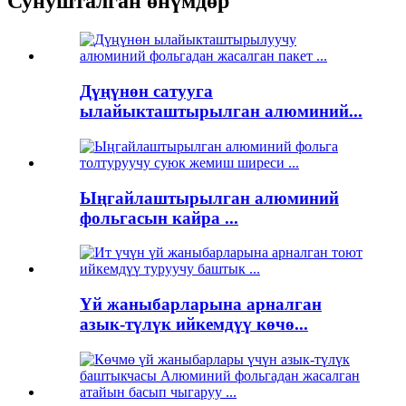
Сунушталган өнүмдөр
Дүңүнөн сатууга
ылайыкташтырылган алюминий...
Ыңгайлаштырылган алюминий
фольгасын кайра ...
Үй жаныбарларына арналган
азык-түлүк ийкемдүү көчө...