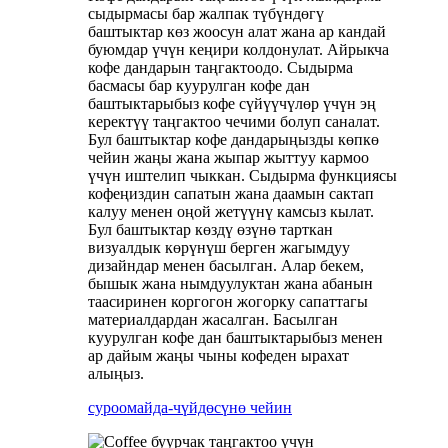
сыдырмасы бар жалпак түбүндөгү
баштыктар көз жоосун алат жана ар кандай
буюмдар үчүн кеңири колдонулат. Айрыкча
кофе дандарын таңгактоодо. Сыдырма
басмасы бар куурулган кофе дан
баштыктарыбыз кофе сүйүүчүлөр үчүн эң
керектүү таңгактоо чечими болуп саналат.
Бул баштыктар кофе дандарыңызды көпкө
чейин жаңы жана жыпар жыттуу кармоо
үчүн иштелип чыккан. Сыдырма функциясы
кофеңиздин сапатын жана даамын сактап
калуу менен оңой жетүүнү камсыз кылат.
Бул баштыктар көздү өзүнө тарткан
визуалдык көрүнүш берген жагымдуу
дизайндар менен басылган. Алар бекем,
бышык жана нымдуулуктан жана абанын
таасиринен коргогон жогорку сапаттагы
материалдардан жасалган. Басылган
куурулган кофе дан баштыктарыбыз менен
ар дайым жаңы чыны кофеден ырахат
алыңыз.
суроо
майда-чүйдөсүнө чейин