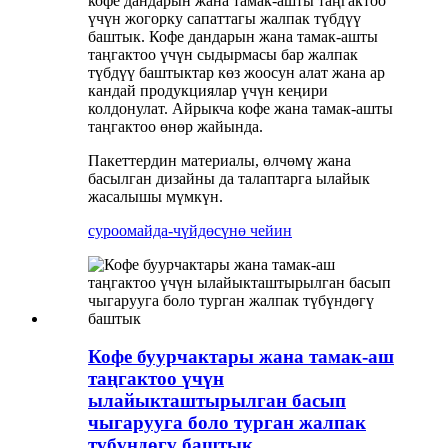
кофе дандарын жана тамак-ашты таңгактоо
үчүн жогорку сапаттагы жалпак түбдүү
баштык. Кофе дандарын жана тамак-ашты
таңгактоо үчүн сыдырмасы бар жалпак
түбдүү баштыктар көз жоосун алат жана ар
кандай продукциялар үчүн кеңири
колдонулат. Айрыкча кофе жана тамак-ашты
таңгактоо өнөр жайында.
Пакеттердин материалы, өлчөмү жана
басылган дизайны да талаптарга ылайык
жасалышы мүмкүн.
суроо
майда-чүйдөсүнө чейин
Кофе буурчактары жана тамак-аш
таңгактоо үчүн
ылайыкташтырылган басып
чыгарууга боло турган жалпак
түбүндөгү баштык