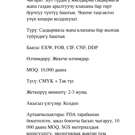
жана газдан арылтуучу клапаны бар төрт
бурчтуу түптүү баштык. Чекене таңгактоо
үчүн кеңири колдонулат.
Түрү: Сыдырмасы жана клапаны бар жалпак
түбүндөгү баштык
Баасы: EXW, FOB, CIF, CNF, DDP
Өлчөмдөрү: Жекече өлчөмдөр.
MOQ: 10,000 даана
Түсү: CMYK + Так түс
Жеткирүү мөөнөтү: 2-3 жума.
Акысыз үлгүлөр: Колдоо
Артыкчылыктары: FDA тарабынан
бекитилген, заказ боюнча басып чыгаруу, 10
000 даана MOQ, SGS материалдык
коопсуздугу, экологиялык жактан таза