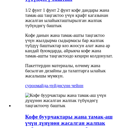
1/2 фунт 1 фунт 2 фунт кофе дандары жана
тамак-аш таңгактоо үчүн крафт кагазынан
жасалган ылайыкташтырылган жалпак
түбүндөгү баштык
Кофе данын жана тамак-ашты таңгактоо
үчүн жылдырма сыдырмасы бар жалпак
түбдүү баштыктар көз жоосун алат жана ар
кандай буюмдарда, айрыкча кофе жана
тамак-ашты таңгактоодо кеңири колдонулат.
Пакеттердин материалы, өлчөмү жана
басылган дизайны да талаптарга ылайык
жасалышы мүмкүн.
суроо
майда-чүйдөсүнө чейин
Кофе буурчактары жана тамак-аш
үчүн дүңүнөн жасалган жалпак