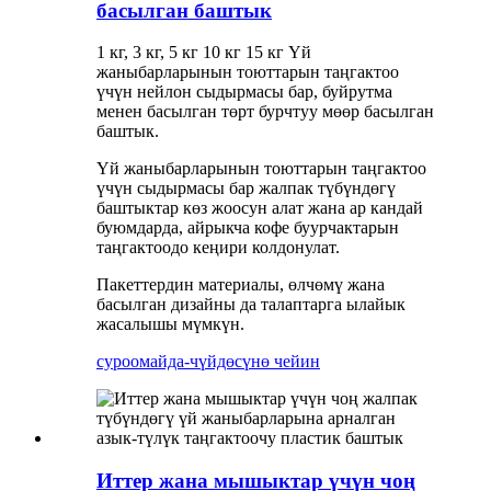
басылган баштык
1 кг, 3 кг, 5 кг 10 кг 15 кг Үй
жаныбарларынын тоюттарын таңгактоо
үчүн нейлон сыдырмасы бар, буйрутма
менен басылган төрт бурчтуу мөөр басылган
баштык.
Үй жаныбарларынын тоюттарын таңгактоо
үчүн сыдырмасы бар жалпак түбүндөгү
баштыктар көз жоосун алат жана ар кандай
буюмдарда, айрыкча кофе буурчактарын
таңгактоодо кеңири колдонулат.
Пакеттердин материалы, өлчөмү жана
басылган дизайны да талаптарга ылайык
жасалышы мүмкүн.
суроо
майда-чүйдөсүнө чейин
Иттер жана мышыктар үчүн чоң