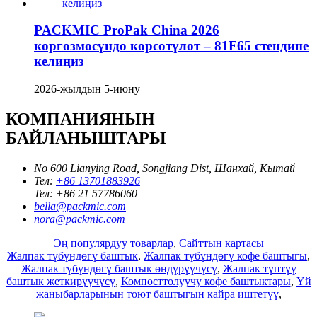
PACKMIC ProPak China 2026
көргөзмөсүндө көрсөтүлөт – 81F65 стендине
келиңиз
2026-жылдын 5-июну
КОМПАНИЯНЫН
БАЙЛАНЫШТАРЫ
No 600 Lianying Road, Songjiang Dist, Шанхай, Кытай
Тел:
+86 13701883926
Тел:
+86 21 57786060
bella@packmic.com
nora@packmic.com
Эң популярдуу товарлар
,
Сайттын картасы
Жалпак түбүндөгү баштык
,
Жалпак түбүндөгү кофе баштыгы
,
Жалпак түбүндөгү баштык өндүрүүчүсү
,
Жалпак түптүү
баштык жеткирүүчүсү
,
Компосттолуучу кофе баштыктары
,
Үй
жаныбарларынын тоют баштыгын кайра иштетүү
,