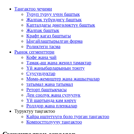
Таңгактоо чечими
Туруп туруу үчүн баштык
Жалпак түбүндөгү баштык
Капталдагы дөңгөлөктүү баштык
Жалпак баштык
Крафт кагаз баштыгы
Ыңгайлаштырылган форма
Роликтеги тасма
Рынок сегменттери
Кофе жана чай
Тамак-аш жана жеңил тамактар
Үй жаныбарларынын тоюту
Суусундуктар
Мөмө-жемиштер жана жашылчалар
татымал жана татымал
Реторт баштыкчасы
Ден соолук жана сулуулук
Үй шартында кам көрүү
Роллдор жана пленкалар
Туруктуу таңгактоо
Кайра иштетүүгө боло турган таңгактоо
Компосттолуучу таңгактоо