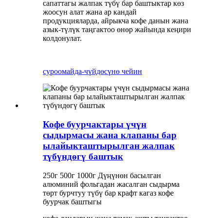
сапаттагы жалпак түбү бар баштыктар көз
жоосун алат жана ар кандай
продукцияларда, айрыкча кофе данын жана
азык-түлүк таңгактоо өнөр жайында кеңири
колдонулат.
суроо
майда-чүйдөсүнө чейин
Кофе буурчактары үчүн
сыдырмасы жана клапаны бар
ылайыкташтырылган жалпак
түбүндөгү баштык
250г 500г 1000г Дүңүнөн басылган
алюминий фольгадан жасалган сыдырма
төрт бурчтуу түбү бар крафт кагаз кофе
буурчак баштыгы