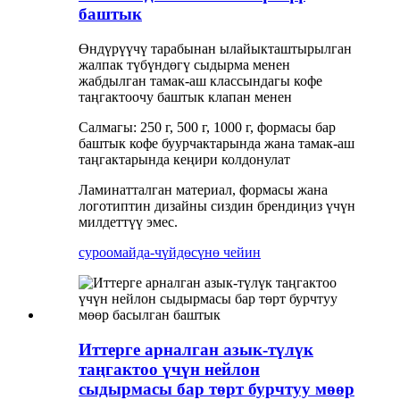
баштык
Өндүрүүчү тарабынан ылайыкташтырылган
жалпак түбүндөгү сыдырма менен
жабдылган тамак-аш классындагы кофе
таңгактоочу баштык клапан менен
Салмагы: 250 г, 500 г, 1000 г, формасы бар
баштык кофе буурчактарында жана тамак-аш
таңгактарында кеңири колдонулат
Ламинатталган материал, формасы жана
логотиптин дизайны сиздин брендиңиз үчүн
милдеттүү эмес.
суроо
майда-чүйдөсүнө чейин
Иттерге арналган азык-түлүк
таңгактоо үчүн нейлон
сыдырмасы бар төрт бурчтуу мөөр