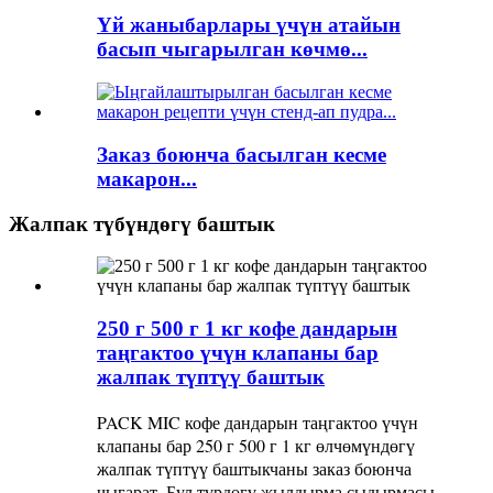
Үй жаныбарлары үчүн атайын
басып чыгарылган көчмө...
Заказ боюнча басылган кесме
макарон...
Жалпак түбүндөгү баштык
250 г 500 г 1 кг кофе дандарын
таңгактоо үчүн клапаны бар
жалпак түптүү баштык
PACK MIC кофе дандарын таңгактоо үчүн
клапаны бар 250 г 500 г 1 кг өлчөмүндөгү
жалпак түптүү баштыкчаны заказ боюнча
чыгарат. Бул түрдөгү жылдырма сыдырмасы