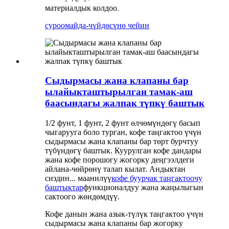
материалдык колдоо.
суроо
майда-чүйдөсүнө чейин
Сыдырмасы жана клапаны бар
ылайыкташтырылган тамак-аш
баасындагы жалпак түпкү баштык
1/2 фунт, 1 фунт, 2 фунт өлчөмүндөгү басып
чыгарууга боло турган, кофе таңгактоо үчүн
сыдырмасы жана клапаны бар төрт бурчтуу
түбүндөгү баштык. Куурулган кофе дандары
жана кофе порошогу жогорку деңгээлдеги
айлана-чөйрөнү талап кылат. Андыктан
сиздин... маанилүү
кофе буурчак таңгактоочу
баштыктар
функционалдуу жана жаңылыгын
сактоого жөндөмдүү.
Кофе данын жана азык-түлүк таңгактоо үчүн
сыдырмасы жана клапаны бар жогорку