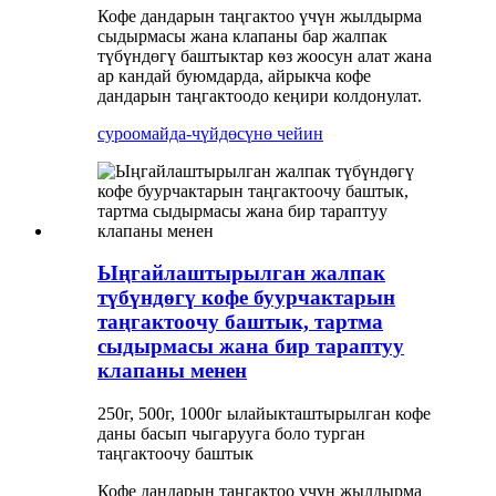
Кофе дандарын таңгактоо үчүн жылдырма
сыдырмасы жана клапаны бар жалпак
түбүндөгү баштыктар көз жоосун алат жана
ар кандай буюмдарда, айрыкча кофе
дандарын таңгактоодо кеңири колдонулат.
суроо
майда-чүйдөсүнө чейин
Ыңгайлаштырылган жалпак
түбүндөгү кофе буурчактарын
таңгактоочу баштык, тартма
сыдырмасы жана бир тараптуу
клапаны менен
250г, 500г, 1000г ылайыкташтырылган кофе
даны басып чыгарууга боло турган
таңгактоочу баштык
Кофе дандарын таңгактоо үчүн жылдырма