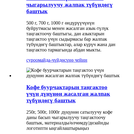
чыгарылуучу жалпак түбүндөгү
баштык
500 г, 700 г, 1000 г өндүрүүчүнүн
буйрутмасы менен жасалган азык-түлүк
таңгактоочу баштыгы, дан азыктарын
таңгактоо үчүн сыдырмасы бар жалпак
түбүндөгү баштыктар, алар күрүч жана дан
таңгактоо тармагында абдан мыкты.
суроо
майда-чүйдөсүнө чейин
Кофе буурчактарын таңгактоо
үчүн дүңүнөн жасалган жалпак
түбүндөгү баштык
250г, 500г, 1000г дүңүнөн сатылуучу кофе
даны басып чыгарылуучу таңгактоочу
баштык, материалды/өлчөмдү/дизайнды
логотипти ыңгайлаштырыңыз