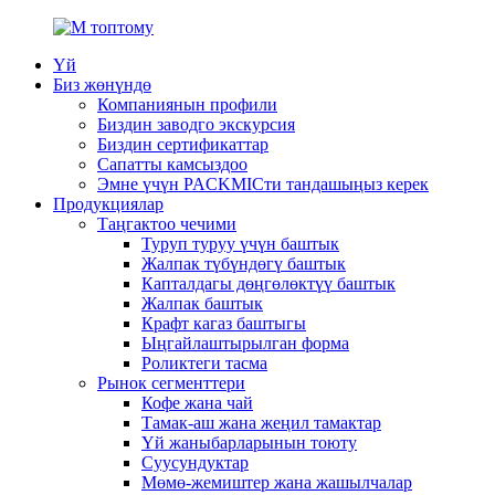
Үй
Биз жөнүндө
Компаниянын профили
Биздин заводго экскурсия
Биздин сертификаттар
Сапатты камсыздоо
Эмне үчүн PACKMICти тандашыңыз керек
Продукциялар
Таңгактоо чечими
Туруп туруу үчүн баштык
Жалпак түбүндөгү баштык
Капталдагы дөңгөлөктүү баштык
Жалпак баштык
Крафт кагаз баштыгы
Ыңгайлаштырылган форма
Роликтеги тасма
Рынок сегменттери
Кофе жана чай
Тамак-аш жана жеңил тамактар
Үй жаныбарларынын тоюту
Суусундуктар
Мөмө-жемиштер жана жашылчалар