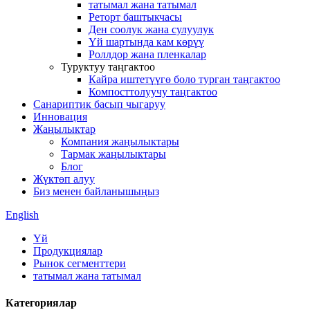
татымал жана татымал
Реторт баштыкчасы
Ден соолук жана сулуулук
Үй шартында кам көрүү
Роллдор жана пленкалар
Туруктуу таңгактоо
Кайра иштетүүгө боло турган таңгактоо
Компосттолуучу таңгактоо
Санариптик басып чыгаруу
Инновация
Жаңылыктар
Компания жаңылыктары
Тармак жаңылыктары
Блог
Жүктөп алуу
Биз менен байланышыңыз
English
Үй
Продукциялар
Рынок сегменттери
татымал жана татымал
Категориялар