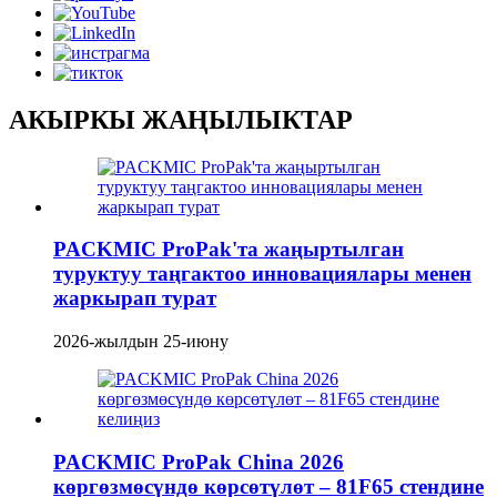
АКЫРКЫ ЖАҢЫЛЫКТАР
PACKMIC ProPak'та жаңыртылган
туруктуу таңгактоо инновациялары менен
жаркырап турат
2026-жылдын 25-июну
PACKMIC ProPak China 2026
көргөзмөсүндө көрсөтүлөт – 81F65 стендине