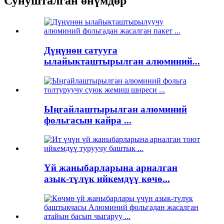
Сунушталган өнүмдөр
Дүңүнөн сатууга
ылайыкташтырылган алюминий...
Ыңгайлаштырылган алюминий
фольгасын кайра ...
Үй жаныбарларына арналган
азык-түлүк ийкемдүү көчө...