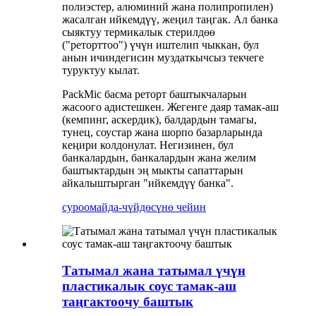
полиэстер, алюминий жана полипропилен)
жасалган ийкемдүү, жеңил таңгак. Ал банка
сыяктуу термикалык стерилдөө
("реторттоо") үчүн иштелип чыккан, бул
анын ичиндегисин муздаткычсыз текчеге
туруктуу кылат.
PackMic басма реторт баштыкчаларын
жасоого адистешкен. Жегенге даяр тамак-аш
(кемпинг, аскердик), балдардын тамагы,
тунец, соустар жана шорпо базарларында
кеңири колдонулат. Негизинен, бул
банкалардын, банкалардын жана желим
баштыктардын эң мыкты сапаттарын
айкалыштырган "ийкемдүү банка".
суроо
майда-чүйдөсүнө чейин
Татымал жана татымал үчүн
пластикалык соус тамак-аш
таңгактоочу баштык