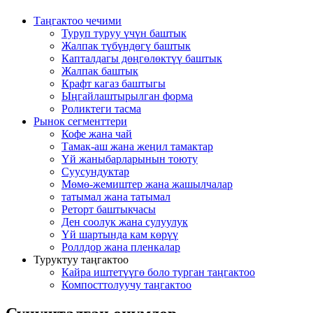
Таңгактоо чечими
Туруп туруу үчүн баштык
Жалпак түбүндөгү баштык
Капталдагы дөңгөлөктүү баштык
Жалпак баштык
Крафт кагаз баштыгы
Ыңгайлаштырылган форма
Роликтеги тасма
Рынок сегменттери
Кофе жана чай
Тамак-аш жана жеңил тамактар
Үй жаныбарларынын тоюту
Суусундуктар
Мөмө-жемиштер жана жашылчалар
татымал жана татымал
Реторт баштыкчасы
Ден соолук жана сулуулук
Үй шартында кам көрүү
Роллдор жана пленкалар
Туруктуу таңгактоо
Кайра иштетүүгө боло турган таңгактоо
Компосттолуучу таңгактоо