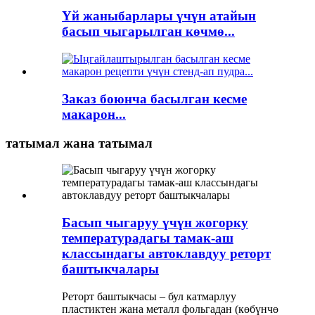
Үй жаныбарлары үчүн атайын
басып чыгарылган көчмө...
Заказ боюнча басылган кесме
макарон...
татымал жана татымал
Басып чыгаруу үчүн жогорку
температурадагы тамак-аш
классындагы автоклавдуу реторт
баштыкчалары
Реторт баштыкчасы – бул катмарлуу
пластиктен жана металл фольгадан (көбүнчө