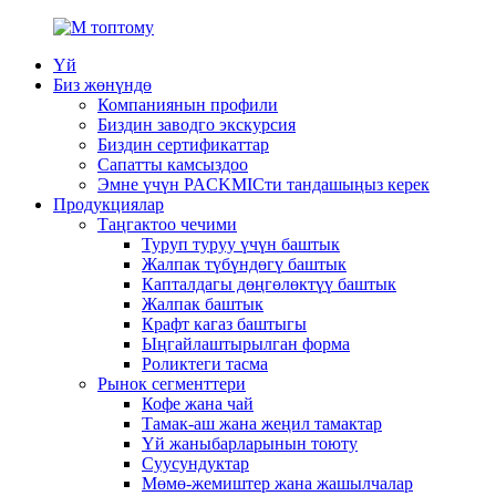
Үй
Биз жөнүндө
Компаниянын профили
Биздин заводго экскурсия
Биздин сертификаттар
Сапатты камсыздоо
Эмне үчүн PACKMICти тандашыңыз керек
Продукциялар
Таңгактоо чечими
Туруп туруу үчүн баштык
Жалпак түбүндөгү баштык
Капталдагы дөңгөлөктүү баштык
Жалпак баштык
Крафт кагаз баштыгы
Ыңгайлаштырылган форма
Роликтеги тасма
Рынок сегменттери
Кофе жана чай
Тамак-аш жана жеңил тамактар
Үй жаныбарларынын тоюту
Суусундуктар
Мөмө-жемиштер жана жашылчалар