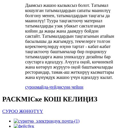
Даамсыз жашоо кызыксыз болот. Татымал
кошулган татымалдардын сапаты маанилүү
болгону менен, татымалдардын таңгагы да
маанилүү! Туура таңгактоочу материал
татымалдарды узак убакыт сакталгандан
кийин да жаңы жана даамдуу бойдон
сактайт. Татымалдардын таңгагынын атайын
басылышы да жагымдуу, текчелерге толгон
керектөөчүлөрдү өзүнө тартат - кабат-кабат
таңгактоочу баштыкчалар бир порциялуу
татымалдарга жана уникалдуу дизайны бар
соустарга идеалдуу. Ачууга оңой, кичинекей
жана көтөрүп жүрүүгө оңой баштыкчаларды
ресторандар, тамак-аш жеткирүү кызматтары
жана күнүмдүк жашоо үчүн идеалдуу кылат.
суроо
майда-чүйдөсүнө чейин
PACKMICке КОШ КЕЛИҢИЗ
СУРОО ЖӨНӨТҮҮ