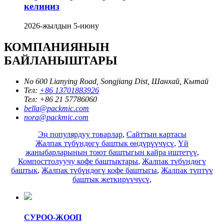
келиңиз
2026-жылдын 5-июну
КОМПАНИЯНЫН
БАЙЛАНЫШТАРЫ
No 600 Lianying Road, Songjiang Dist, Шанхай, Кытай
Тел:
+86 13701883926
Тел:
+86 21 57786060
bella@packmic.com
nora@packmic.com
Эң популярдуу товарлар
,
Сайттын картасы
Жалпак түбүндөгү баштык өндүрүүчүсү
,
Үй
жаныбарларынын тоют баштыгын кайра иштетүү
,
Компосттолуучу кофе баштыктары
,
Жалпак түбүндөгү
баштык
,
Жалпак түбүндөгү кофе баштыгы
,
Жалпак түптүү
баштык жеткирүүчүсү
,
СУРОО-ЖООП