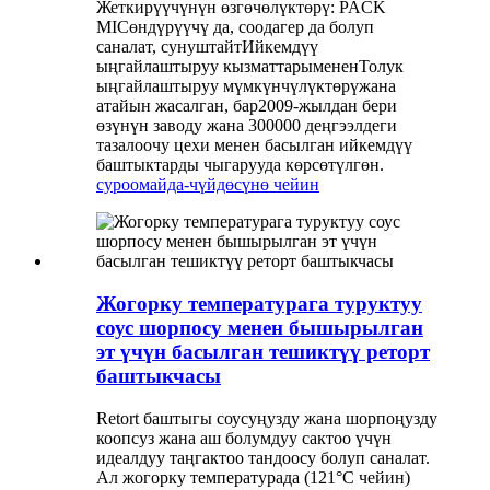
Жеткирүүчүнүн өзгөчөлүктөрү: PACK
MIC
өндүрүүчү да, соодагер да болуп
саналат, сунуштайт
Ийкемдүү
ыңгайлаштыруу кызматтары
менен
Толук
ыңгайлаштыруу мүмкүнчүлүктөрү
жана
атайын жасалган, бар
2009-жылдан бери
өзүнүн заводу жана 300000 деңгээлдеги
тазалоочу цехи менен басылган ийкемдүү
баштыктарды чыгарууда көрсөтүлгөн.
суроо
майда-чүйдөсүнө чейин
Жогорку температурага туруктуу
соус шорпосу менен бышырылган
эт үчүн басылган тешиктүү реторт
баштыкчасы
Retort баштыгы соусуңузду жана шорпоңузду
коопсуз жана аш болумдуу сактоо үчүн
идеалдуу таңгактоо тандоосу болуп саналат.
Ал жогорку температурада (121°C чейин)