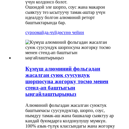
үчүн колдонсо болот.
Ошондой эле шорпо, соус жана макарон
сыяктуу тез ысытуучу тамак-аштар үчүн
идеалдуу болгон алюминий реторт
баштыктарында бар.
суроо
майда-чүйдөсүнө чейин
Күмүш алюминий фольгадан
жасалган суюк суусундук
шорпосуна жогорку тосмо менен
стенд-ап баштыгын
ыңгайлаштырыңыз
Алюминий фольгадан жасалган суюктук
баштыкчасы суусундуктар, шорпо, соус,
нымдуу тамак-аш жана башкалар сыяктуу ар
кандай буюмдарга колдонулушу мүмкүн.
100% азык-түлүк классындагы жана жогорку