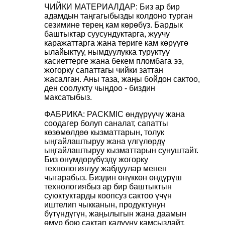
ЧИЙКИ МАТЕРИАЛДАР: Биз ар бир
адамдын таңгагыбызды колдоно турган
сезимине терең кам көрөбүз. Бардык
баштыктар суусундуктарга, жуучу
каражаттарга жана териге кам көрүүгө
ылайыктуу, нымдуулукка туруктуу
касиеттерге жана бекем пломбага ээ,
жогорку сапаттагы чийки заттан
жасалган. Аны таза, жаңы бойдон сактоо,
ден соолукту чыңдоо - биздин
максатыбыз.
ФАБРИКА: PACKMIC өндүрүүчү жана
соодагер болуп саналат, сапатты
көзөмөлдөө кызматтарын, толук
ыңгайлаштыруу жана үлгүлөрдү
ыңгайлаштыруу кызматтарын сунуштайт.
Биз өнүмдөрүбүздү жогорку
технологиялуу жабдуулар менен
чыгарабыз. Биздин өнүккөн өндүрүш
технологиябыз ар бир баштыктын
суюктуктарды коопсуз сактоо үчүн
иштелип чыкканын, продуктунун
бүтүндүгүн, жаңылыгын жана даамын
өмүр бою сактап калууну камсыздайт.