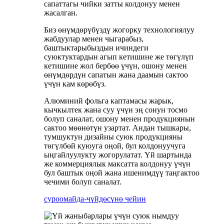
сапаттагы чийки затты колдонуу менен
жасалган.
Биз өнүмдөрүбүздү жогорку технологиялуу
жабдуулар менен чыгарабыз,
баштыктарыбыздын ичиндеги
суюктуктардын агып кетишине же төгүлүп
кетишине жол бербөө үчүн, ошону менен
өнүмдөрдүн сапатын жана даамын сактоо
үчүн кам көрөбүз.
Алюминий фольга каптамасы жарык,
кычкылтек жана суу үчүн эң сонун тосмо
болуп саналат, ошону менен продукциянын
сактоо мөөнөтүн узартат. Андан тышкары,
тумшуктун дизайны суюк продукцияны
төгүлбөй куюуга оңой, бул колдонуучуга
ыңгайлуулукту жогорулатат. Үй шартында
же коммерциялык максатта колдонуу үчүн
бул баштык оңой жана ишенимдүү таңгактоо
чечими болуп саналат.
суроо
майда-чүйдөсүнө чейин