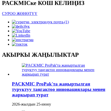
PACKMICке КОШ КЕЛИҢИЗ
СУРОО ЖӨНӨТҮҮ
АКЫРКЫ ЖАҢЫЛЫКТАР
PACKMIC ProPak'та жаңыртылган
туруктуу таңгактоо инновациялары менен
жаркырап турат
2026-жылдын 25-июну