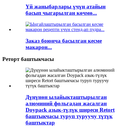
Үй жаныбарлары үчүн атайын
басып чыгарылган көчмө...
Заказ боюнча басылган кесме
макарон...
Реторт баштыкчасы
Дүңүнөн ылайыкташтырылган
алюминий фольгадан жасалган
Doypack азык-түлүк ширеси Retort
баштыкчасы туруп туруучу түтүк
баштыктар