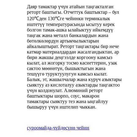
Даяр тамактар ​​үчүн атайын таңгакталган
реторт баштыгы. Отчеттук баштыктар – бул
120℃ден 130℃ге чейинки термикалык
иштетүү температурасында ысытуу керек
болгон тамак-ашка ылайыктуу ийкемдүү
таңгак жана металл банкалардын жана
бөтөлкөлөрдүн артыкчылыктарын
айкалыштырат. Реторт таңгактары бир нече
катмар материалдардан жасалгандыктан, ар
бири жакшы деңгээлде коргоону камсыз
кылат, ал жогорку тосмо касиеттерин, узак
сактоо мөөнөтүн, бышыктыгын жана
тешүүгө туруктуулугун камсыз кылат.
Балык, эт, жашылчалар жана күрүч азыктары
сыяктуу аз кислоталуу азыктарды таңгактоо
үчүн колдонулат. Алюминий реторт
баштыктары шорпо, соус, макарон
тамактары сыяктуу тез жана ыңгайлуу
бышыруу үчүн иштелип чыккан.
суроо
майда-чүйдөсүнө чейин