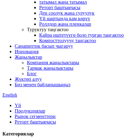
татымал жана татымал
Реторт баштыкчасы
Ден соолук жана сулуулук
Үй шартында кам көрүү
Роллдор жана пленкалар
Туруктуу таңгактоо
Кайра иштетүүгө боло турган таңгактоо
Компосттолуучу таңгактоо
Санариптик басып чыгаруу
Инновация
Жаңылыктар
Компания жаңылыктары
Тармак жаңылыктары
Блог
Жүктөп алуу
Биз менен байланышыңыз
English
Үй
Продукциялар
Рынок сегменттери
Реторт баштыкчасы
Категориялар