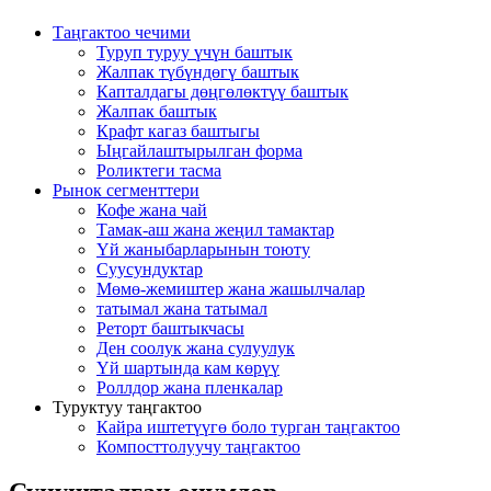
Таңгактоо чечими
Туруп туруу үчүн баштык
Жалпак түбүндөгү баштык
Капталдагы дөңгөлөктүү баштык
Жалпак баштык
Крафт кагаз баштыгы
Ыңгайлаштырылган форма
Роликтеги тасма
Рынок сегменттери
Кофе жана чай
Тамак-аш жана жеңил тамактар
Үй жаныбарларынын тоюту
Суусундуктар
Мөмө-жемиштер жана жашылчалар
татымал жана татымал
Реторт баштыкчасы
Ден соолук жана сулуулук
Үй шартында кам көрүү
Роллдор жана пленкалар
Туруктуу таңгактоо
Кайра иштетүүгө боло турган таңгактоо
Компосттолуучу таңгактоо