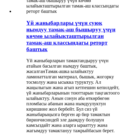
Үй жаныбарлары үчүн суюк
нымдуу тамак-аш бышыруу үчүн
көчмө ылайыкташтырылган
тамак-аш классындагы реторт
баштык
Үй жаныбарларын тамактандыруу үчүн
атайын басылган нымдуу баштык,
жасалган
Тамак-ашка ылайыктуу
ламинатталган материал
, бышык, жогорку
тосмолуу жана ысыкка туруктуу. Ал
жаңылыгын жана агып кетпешин кепилдейт,
үй жаныбарларынын тоюттарын таңгактоого
ылайыктуу. Анын сонун аба өткөрбөгөн
пломбасы абанын жана нымдуулуктун
киришине жол бербейт. Бул сиз үй
жаныбарыңызга берген ар бир тамактын
биринчисиндей эле даамдуу болушун
камсыздайт жана аларга ырааттуу жана
жагымдуу тамактануу тажрыйбасын берет.