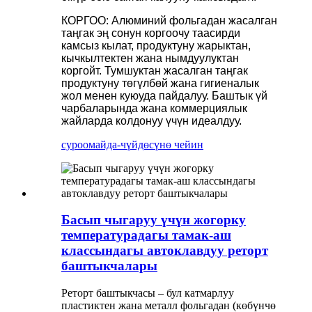
КОРГОО: Алюминий фольгадан жасалган
таңгак эң сонун коргоочу таасирди
камсыз кылат, продуктуну жарыктан,
кычкылтектен жана нымдуулуктан
коргойт. Тумшуктан жасалган таңгак
продуктуну төгүлбөй жана гигиеналык
жол менен куюуда пайдалуу. Баштык үй
чарбаларында жана коммерциялык
жайларда колдонуу үчүн идеалдуу.
суроо
майда-чүйдөсүнө чейин
Басып чыгаруу үчүн жогорку
температурадагы тамак-аш
классындагы автоклавдуу реторт
баштыкчалары
Реторт баштыкчасы – бул катмарлуу
пластиктен жана металл фольгадан (көбүнчө