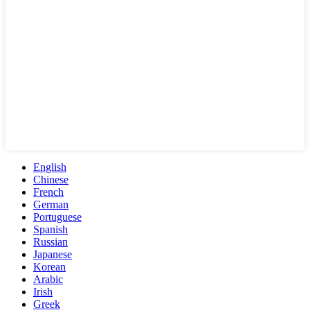
English
Chinese
French
German
Portuguese
Spanish
Russian
Japanese
Korean
Arabic
Irish
Greek