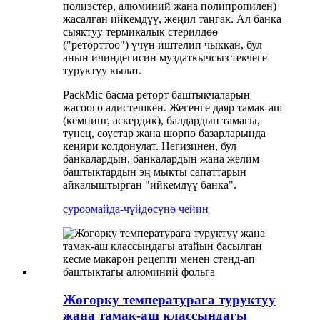
полиэстер, алюминий жана полипропилен)
жасалган ийкемдүү, жеңил таңгак. Ал банка
сыяктуу термикалык стерилдөө
("реторттоо") үчүн иштелип чыккан, бул
анын ичиндегисин муздаткычсыз текчеге
туруктуу кылат.
PackMic басма реторт баштыкчаларын
жасоого адистешкен. Жегенге даяр тамак-аш
(кемпинг, аскердик), балдардын тамагы,
тунец, соустар жана шорпо базарларында
кеңири колдонулат. Негизинен, бул
банкалардын, банкалардын жана желим
баштыктардын эң мыкты сапаттарын
айкалыштырган "ийкемдүү банка".
суроо
майда-чүйдөсүнө чейин
Жогорку температурага туруктуу
жана тамак-аш классындагы