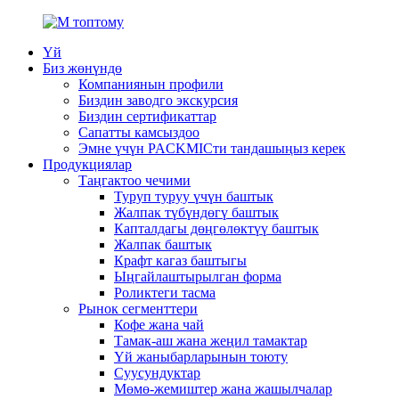
Үй
Биз жөнүндө
Компаниянын профили
Биздин заводго экскурсия
Биздин сертификаттар
Сапатты камсыздоо
Эмне үчүн PACKMICти тандашыңыз керек
Продукциялар
Таңгактоо чечими
Туруп туруу үчүн баштык
Жалпак түбүндөгү баштык
Капталдагы дөңгөлөктүү баштык
Жалпак баштык
Крафт кагаз баштыгы
Ыңгайлаштырылган форма
Роликтеги тасма
Рынок сегменттери
Кофе жана чай
Тамак-аш жана жеңил тамактар
Үй жаныбарларынын тоюту
Суусундуктар
Мөмө-жемиштер жана жашылчалар