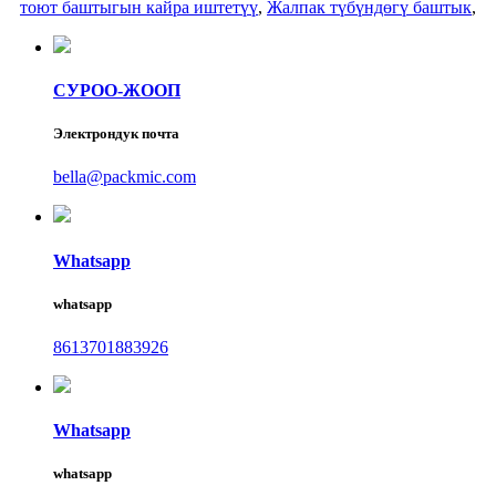
тоют баштыгын кайра иштетүү
,
Жалпак түбүндөгү баштык
,
СУРОО-ЖООП
Электрондук почта
bella@packmic.com
Whatsapp
whatsapp
8613701883926
Whatsapp
whatsapp