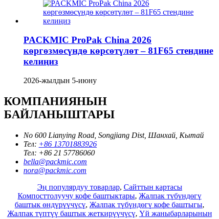
PACKMIC ProPak China 2026
көргөзмөсүндө көрсөтүлөт – 81F65 стендине
келиңиз
2026-жылдын 5-июну
КОМПАНИЯНЫН
БАЙЛАНЫШТАРЫ
No 600 Lianying Road, Songjiang Dist, Шанхай, Кытай
Тел:
+86 13701883926
Тел:
+86 21 57786060
bella@packmic.com
nora@packmic.com
Эң популярдуу товарлар
,
Сайттын картасы
Компосттолуучу кофе баштыктары
,
Жалпак түбүндөгү
баштык өндүрүүчүсү
,
Жалпак түбүндөгү кофе баштыгы
,
Жалпак түптүү баштык жеткирүүчүсү
,
Үй жаныбарларынын