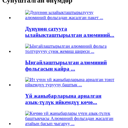
Сунушталган өнүмдөр
Дүңүнөн сатууга
ылайыкташтырылган алюминий...
Ыңгайлаштырылган алюминий
фольгасын кайра ...
Үй жаныбарларына арналган
азык-түлүк ийкемдүү көчө...