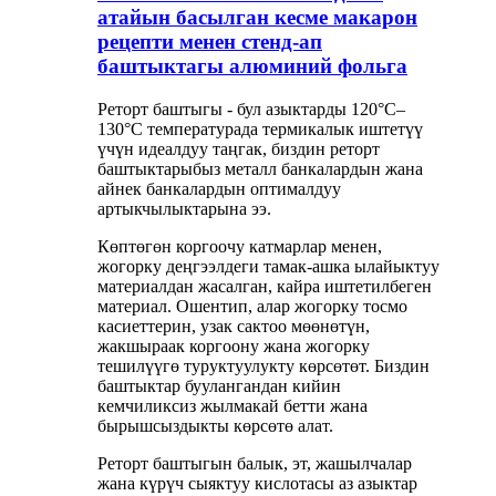
атайын басылган кесме макарон
рецепти менен стенд-ап
баштыктагы алюминий фольга
Реторт баштыгы - бул азыктарды 120°C–
130°C температурада термикалык иштетүү
үчүн идеалдуу таңгак, биздин реторт
баштыктарыбыз металл банкалардын жана
айнек банкалардын оптималдуу
артыкчылыктарына ээ.
Көптөгөн коргоочу катмарлар менен,
жогорку деңгээлдеги тамак-ашка ылайыктуу
материалдан жасалган, кайра иштетилбеген
материал. Ошентип, алар жогорку тосмо
касиеттерин, узак сактоо мөөнөтүн,
жакшыраак коргоону жана жогорку
тешилүүгө туруктуулукту көрсөтөт. Биздин
баштыктар буулангандан кийин
кемчиликсиз жылмакай бетти жана
бырышсыздыкты көрсөтө алат.
Реторт баштыгын балык, эт, жашылчалар
жана күрүч сыяктуу кислотасы аз азыктар