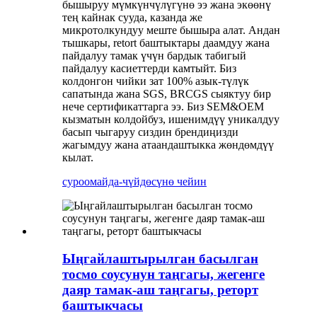
бышыруу мүмкүнчүлүгүнө ээ жана экөөнү
тең кайнак сууда, казанда же
микротолкундуу меште бышыра алат. Андан
тышкары, retort баштыктары даамдуу жана
пайдалуу тамак үчүн бардык табигый
пайдалуу касиеттерди камтыйт. Биз
колдонгон чийки зат 100% азык-түлүк
сапатында жана SGS, BRCGS сыяктуу бир
нече сертификаттарга ээ. Биз SEM&OEM
кызматын колдойбуз, ишенимдүү уникалдуу
басып чыгаруу сиздин брендиңизди
жагымдуу жана атаандаштыкка жөндөмдүү
кылат.
суроо
майда-чүйдөсүнө чейин
Ыңгайлаштырылган басылган
тосмо соусунун таңгагы, жегенге
даяр тамак-аш таңгагы, реторт
баштыкчасы