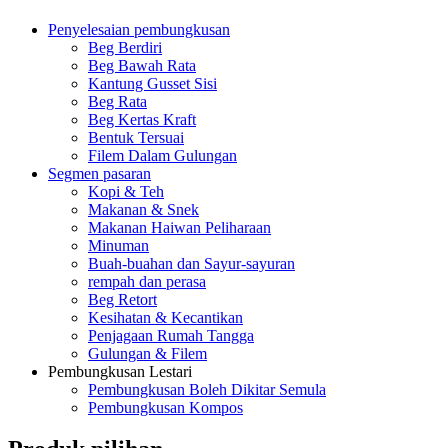
Penyelesaian pembungkusan
Beg Berdiri
Beg Bawah Rata
Kantung Gusset Sisi
Beg Rata
Beg Kertas Kraft
Bentuk Tersuai
Filem Dalam Gulungan
Segmen pasaran
Kopi & Teh
Makanan & Snek
Makanan Haiwan Peliharaan
Minuman
Buah-buahan dan Sayur-sayuran
rempah dan perasa
Beg Retort
Kesihatan & Kecantikan
Penjagaan Rumah Tangga
Gulungan & Filem
Pembungkusan Lestari
Pembungkusan Boleh Dikitar Semula
Pembungkusan Kompos