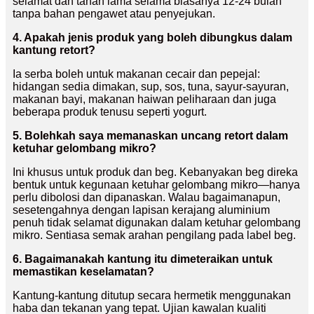
selamat dan tahan lama selama biasanya 12-24 bulan
tanpa bahan pengawet atau penyejukan.
4. Apakah jenis produk yang boleh dibungkus dalam
kantung retort?
Ia serba boleh untuk makanan cecair dan pepejal:
hidangan sedia dimakan, sup, sos, tuna, sayur-sayuran,
makanan bayi, makanan haiwan peliharaan dan juga
beberapa produk tenusu seperti yogurt.
5. Bolehkah saya memanaskan uncang retort dalam
ketuhar gelombang mikro?
Ini khusus untuk produk dan beg. Kebanyakan beg direka
bentuk untuk kegunaan ketuhar gelombang mikro—hanya
perlu dibolosi dan dipanaskan. Walau bagaimanapun,
sesetengahnya dengan lapisan kerajang aluminium
penuh tidak selamat digunakan dalam ketuhar gelombang
mikro. Sentiasa semak arahan pengilang pada label beg.
6. Bagaimanakah kantung itu dimeteraikan untuk
memastikan keselamatan?
Kantung-kantung ditutup secara hermetik menggunakan
haba dan tekanan yang tepat. Ujian kawalan kualiti