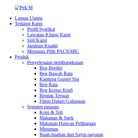
Laman Utama
Tentang Kami
Profil Syarikat
Lawatan Kilang Kami
Sijil Kami
Jaminan Kualiti
Mengapa Pilih PACKMIC
Produk
Penyelesaian pembungkusan
Beg Berdiri
Beg Bawah Rata
Kantung Gusset Sisi
Beg Rata
Beg Kertas Kraft
Bentuk Tersuai
Filem Dalam Gulungan
Segmen pasaran
Kopi & Teh
Makanan & Snek
Makanan Haiwan Peliharaan
Minuman
Buah-buahan dan Sayur-sayuran