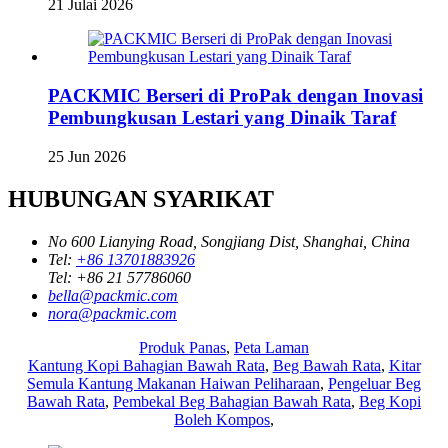
21 Julai 2026
PACKMIC Berseri di ProPak dengan Inovasi
Pembungkusan Lestari yang Dinaik Taraf
25 Jun 2026
HUBUNGAN SYARIKAT
No 600 Lianying Road, Songjiang Dist, Shanghai, China
Tel:
+86 13701883926
Tel:
+86 21 57786060
bella@packmic.com
nora@packmic.com
Produk Panas
,
Peta Laman
Kantung Kopi Bahagian Bawah Rata
,
Beg Bawah Rata
,
Kitar
Semula Kantung Makanan Haiwan Peliharaan
,
Pengeluar Beg
Bawah Rata
,
Pembekal Beg Bahagian Bawah Rata
,
Beg Kopi
Boleh Kompos
,