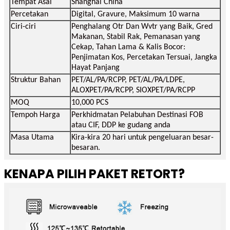
Tempat Asal
Shanghai China
Percetakan
Digital, Gravure, Maksimum 10 warna
Ciri-ciri
Penghalang Otr Dan Wvtr yang Baik, Gred
Makanan, Stabil Rak, Pemanasan yang
Cekap, Tahan Lama & Kalis Bocor:
Penjimatan Kos, Percetakan Tersuai, Jangka
Hayat Panjang
Struktur Bahan
PET/AL/PA/RCPP, PET/AL/PA/LDPE,
ALOXPET/PA/RCPP, SIOXPET/PA/RCPP
MOQ
10,000 PCS
Tempoh Harga
Perkhidmatan Pelabuhan Destinasi FOB
atau CIF, DDP ke gudang anda
Masa Utama
Kira-kira 20 hari untuk pengeluaran besar-
besaran.
KENAPA PILIH PAKET RETORT?