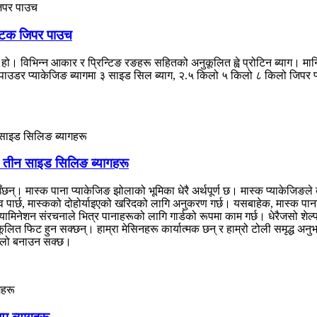
ास्टिक जिपर पाउच
ा हो। विभिन्न आकार र प्रिन्टिङ रङहरू सहितको अनुकूलित ह्वे प्रोटिन ब्याग। मानिस
पाउडर प्याकेजिङ ब्यागमा ३ साइड सिल ब्याग, २.५ किलो ५ किलो ८ किलो जिपर फ्ल्य
ू तीन साइड सिलिङ ब्यागहरू
। मास्क पाना प्याकेजिङ झोलाको भूमिका धेरै अर्थपूर्ण छ। मास्क प्याकेजिङले ब्रा
्रभाव पार्छ, मास्कको दोहोर्याइएको खरिदको लागि अनुकरण गर्छ। यसबाहेक, मास्क पान
ल्यामिनेशन संरचनाले भित्र पानाहरूको लागि गार्डको रूपमा काम गर्छ। धेरैजसो शे
ित फिट हुन सक्छन्। हाम्रा मेसिनहरू कार्यात्मक छन् र हाम्रो टोली समृद्ध अनुभ
यालो बनाउन सक्छ।