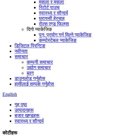
मसला र मसला
रिटोर्ट पाउच
स्वास्थ्य र सौन्दर्य
घरायसी हेरचाह
रोल्स एण्ड फिल्म्स
दिगो प्याकेजिङ
पुन: प्रयोग गर्न मिल्ने प्याकेजिङ
कम्पोस्टेबल प्याकेजिङ
डिजिटल प्रिन्टिङ
नवीनता
समाचार
कम्पनी समाचार
उद्योग समाचार
ब्लग
डाउनलोड गर्नुहोस्
हामीलाई सम्पर्क गर्नुहोस
English
गृह पृष्ठ
उत्पादनहरू
बजार खण्डहरू
स्वास्थ्य र सौन्दर्य
कोटीहरू