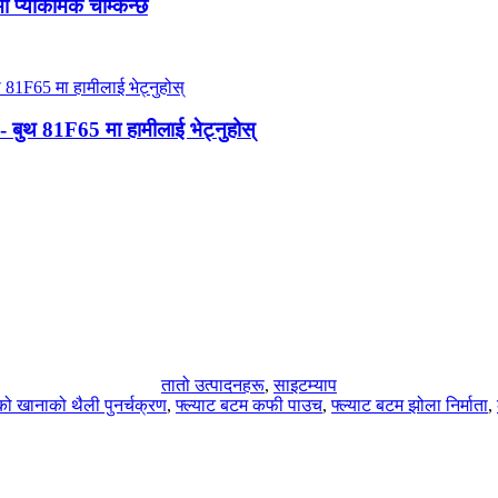
ा प्याकमिक चम्किन्छ
ुथ 81F65 मा हामीलाई भेट्नुहोस्
तातो उत्पादनहरू
,
साइटम्याप
ो खानाको थैली पुनर्चक्रण
,
फ्ल्याट बटम कफी पाउच
,
फ्ल्याट बटम झोला निर्माता
,