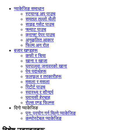
प्याकेजिङ समाधान
स्ट्यान्ड अप पाउच
समतल तल्लो थैली
साइड गसेट पाउच
फ्ल्याट पाउच
क्राफ्ट पेपर पाउच
अनुकूलित आकार
फिल्म अन रोल
बजार खण्डहरू
कफी र चिया
खाना र खाजा
घरपालुवा जनावरको खाना
पेय पदार्थहरू
फलफूल र तरकारीहरू
मसला र मसला
रिटोर्ट पाउच
स्वास्थ्य र सौन्दर्य
घरायसी हेरचाह
रोल्स एण्ड फिल्म्स
दिगो प्याकेजिङ
पुन: प्रयोग गर्न मिल्ने प्याकेजिङ
कम्पोस्टेबल प्याकेजिङ