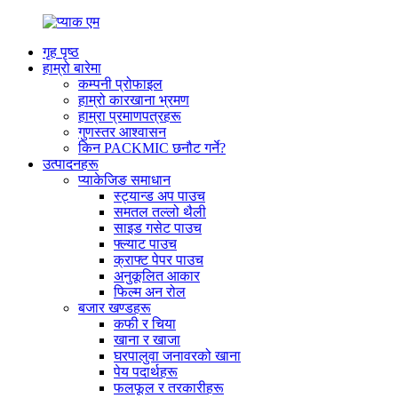
गृह पृष्ठ
हाम्रो बारेमा
कम्पनी प्रोफाइल
हाम्रो कारखाना भ्रमण
हाम्रा प्रमाणपत्रहरू
गुणस्तर आश्वासन
किन PACKMIC छनौट गर्ने?
उत्पादनहरू
प्याकेजिङ समाधान
स्ट्यान्ड अप पाउच
समतल तल्लो थैली
साइड गसेट पाउच
फ्ल्याट पाउच
क्राफ्ट पेपर पाउच
अनुकूलित आकार
फिल्म अन रोल
बजार खण्डहरू
कफी र चिया
खाना र खाजा
घरपालुवा जनावरको खाना
पेय पदार्थहरू
फलफूल र तरकारीहरू