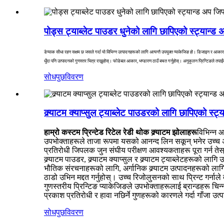
पोड्स ट्याब्लेट पाउडर धुनेको लागि छापिएको स्ट्यान्ड
डेप्याक सीधा रहन सक्षम छ जसले गर्दा यो विभिन्न उत्पादनहरूको लागि अत्यन्तै उपयुक्त प्याकेजिङ हो। डिजाइन र आकारम
धुँदा पनि उत्पादनको गुणस्तर भित्र राख्नुहोस्। फोडेबल आकार, भण्डारण ठाउँ बचत गर्नुहोस्। अनुकूलन प्रिन्टिङले तपा
सोधपुछ
विवरण
क्र्याटम क्याप्सुल ट्याब्लेट पाउडरको लागि छापिएको स्ट
हाम्रो कस्टम प्रिन्टेड रिटेल रेडी थोक क्र्याटम झोलाहरू
विभिन्न 
उपभोक्ताहरूले ताजा रूपमा यसको आनन्द लिन सकून् भनेर उच्च अ
प्रतिरोधी जिपलक जुन संघीय परीक्षण आवश्यकताहरू पूरा गर्न तेस
क्र्याटम पाउडर, क्र्याटम क्याप्सुल र क्र्याटम ट्याब्लेटहरूको लागि
भौतिक संरचनाहरूको लागि, अर्गानिक क्र्याटम उत्पादनहरूको ला
ठाडो उभिन मद्दत गर्नुहोस्। उच्च रिजोलुसनको साथ प्रिन्ट गर्नाल
गुणस्तरीय प्रिन्टिङ प्याकेजिङले उपभोक्ताहरूलाई ब्रान्डहरू चिन्
प्रकाश प्रतिरोधी र हावा नछिर्ने गुणहरूको कारणले गर्दा गाँजा उ
सोधपुछ
विवरण