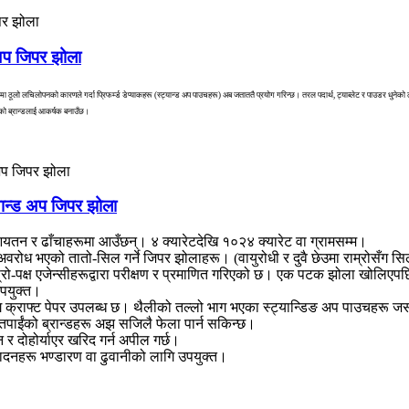
 अप जिपर झोला
ा ठूलो लचिलोपनको कारणले गर्दा प्रिफर्म्ड डेप्याकहरू (स्ट्यान्ड अप पाउचहरू) अब जताततै प्रयोग गरिन्छ। तरल पदार्थ, ट्याब्लेट र पाउडर धुनेको ल
ईंको ब्रान्डलाई आकर्षक बनाउँछ।
्यान्ड अप जिपर झोला
आयतन र ढाँचाहरूमा आउँछन्। ४ क्यारेटदेखि १०२४ क्यारेट वा ग्रामसम्म।
वरोध भएको तातो-सिल गर्ने जिपर झोलाहरू। (वायुरोधी र दुवै छेउमा राम्रोसँग 
्रो-पक्ष एजेन्सीहरूद्वारा परीक्षण र प्रमाणित गरिएको छ। एक पटक झोला खोलिएपछ
 उपयुक्त।
गि क्राफ्ट पेपर उपलब्ध छ। थैलीको तल्लो भाग भएका स्ट्यान्डिङ अप पाउचहरू ज
े तपाईंको ब्रान्डहरू अझ सजिलै फेला पार्न सकिन्छ।
न र दोहोर्याएर खरिद गर्न अपील गर्छ।
त्पादनहरू भण्डारण वा ढुवानीको लागि उपयुक्त।