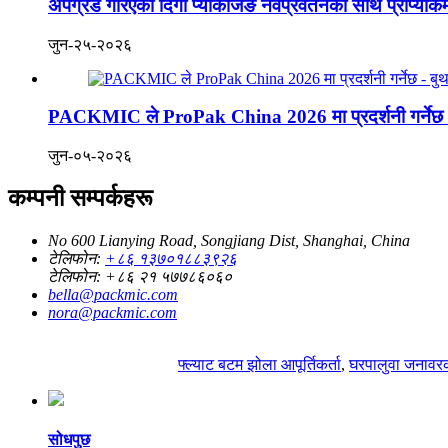
अपग्रेड गरिएको दिगो प्याकेजिङ नवप्रवर्तनका साथ प्रोप्याकम
जुन-२५-२०२६
PACKMIC ले ProPak China 2026 मा प्रदर्शनी गर्नेछ - ब
जुन-०५-२०२६
कम्पनी सम्पर्कहरू
No 600 Lianying Road, Songjiang Dist, Shanghai, China
टेलिफोन:
+८६ १३७०१८८३९२६
टेलिफोन:
+८६ २१ ५७७८६०६०
bella@packmic.com
nora@packmic.com
फ्ल्याट बटम झोला आपूर्तिकर्ता
,
घरपालुवा जनावरक
सोधपुछ