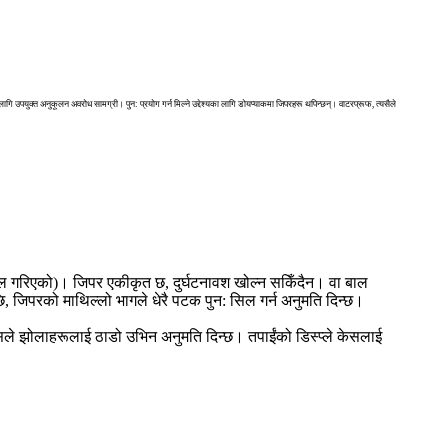
ागि उपयुक्त अनुकूलन अवरोध सामग्री। पुन: प्रयोग गर्न मिल्ने उद्देश्यका लागि डोयप्याकमा जिपरहरू थपिन्छन्। वाटरप्रूफ, त्यसैले
सिल गरिएको)। जिपर एकीकृत छ, दुर्घटनावश खोल्न सकिँदैन। वा बाल
ि, जिपरको माथिल्लो भागले धेरै पटक पुन: सिल गर्न अनुमति दिन्छ।
सले झोलाहरूलाई ठाडो उभिन अनुमति दिन्छ। तपाईंको डिस्प्ले केसलाई