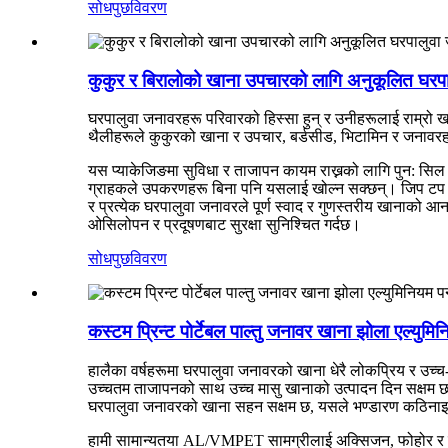
सोधपुछ
विवरण
कुकुर र बिरालोको खाना उपचारको लागि अनुकूलित घरप
घरपालुवा जनावरहरू परिवारको हिस्सा हुन् र उनीहरूलाई राम्रो 
थैलीहरूले कुकुरको खाना र उपचार, बर्डसीड, भिटामिन र जनावरह
यस प्याकेजिङमा सुविधा र ताजापन कायम राख्नको लागि पुन: सिल गर
ग्राहकले उपकरणहरू बिना पनि यसलाई खोल्न सक्छन्। जिप टप क्ल
र प्रत्येक घरपालुवा जनावरले पूर्ण स्वाद र गुणस्तरीय खानाको 
ओसिलोपन र प्रदूषणबाट सुरक्षा सुनिश्चित गर्दछ।
सोधपुछ
विवरण
कस्टम प्रिन्ट पोर्टेबल पाल्तु जनावर खाना झोला एल्य
हालैका वर्षहरूमा घरपालुवा जनावरको खाना धेरै लोकप्रिय र उच
उच्चतम ताजापनको साथ उच्च मासु खानाको उत्पादन दिन सक्षम छ
घरपालुवा जनावरको खाना सहन सक्षम छ, यसले भण्डारण कठिनाइ ह
हामी सामान्यतया AL/VMPET सामग्रीलाई अक्सिजन, फोहोर र प्र