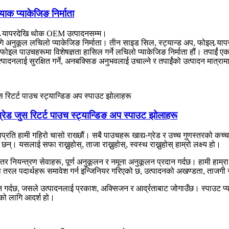
ाक प्याकेजिङ निर्माता
र र्‍यापरदेखि थोक OEM उत्पादनसम्म।
लागि अनुकूल लचिलो प्याकेजिङ निर्माता। तीन साइड सिल, स्ट्यान्ड अप, फोइल र
टम फोइल पाउचहरूमा विशेषज्ञता हासिल गर्ने लचिलो प्याकेजिङ निर्माता हौं। तपाईं ए
को उत्पादनलाई सुरक्षित गर्ने, अनबक्सिङ अनुभवलाई उचाल्ने र तपाईंको उत्पादन मात्रामा वृ
्रेड जुस रिटर्ट पाउच स्ट्यान्डिङ अप स्पाउट झोलाहरू
 भावनाप्रति हामी गहिरो चासो राख्छौं। सबै पाउचहरू खाद्य-ग्रेड र उच्च गुणस्तरको
न्। यसलाई सफा राख्नुहोस्, ताजा राख्नुहोस्, स्वस्थ राख्नुहोस् हाम्रो लक्ष्य हो।
 नियन्त्रण सेवाहरू, पूर्ण अनुकूलन र नमूना अनुकूलन प्रदान गर्दछ। हामी हाम्रा 
रूपमा तरल पदार्थहरू समावेश गर्न इन्जिनियर गरिएको छ, उत्पादनको अखण्डता, ताजग
व प्रदान गर्दछ, जसले उत्पादनलाई प्रकाश, अक्सिजन र आर्द्रताबाट जोगाउँछ। स्पाउट
को लागि आदर्श हो।