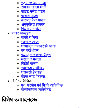
स्ट्यान्ड अप पाउच
समतल तल्लो थैली
साइड गसेट पाउच
फ्ल्याट पाउच
क्राफ्ट पेपर पाउच
अनुकूलित आकार
फिल्म अन रोल
बजार खण्डहरू
कफी र चिया
खाना र खाजा
घरपालुवा जनावरको खाना
पेय पदार्थहरू
फलफूल र तरकारीहरू
मसला र मसला
रिटोर्ट पाउच
स्वास्थ्य र सौन्दर्य
घरायसी हेरचाह
रोल्स एण्ड फिल्म्स
दिगो प्याकेजिङ
पुन: प्रयोग गर्न मिल्ने प्याकेजिङ
कम्पोस्टेबल प्याकेजिङ
विशेष उत्पादनहरू