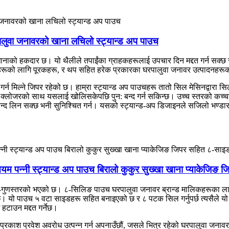
ालुवा जनावरको खाना लचिलो स्ट्यान्ड अप पाउच
खानाको हकदार छ। यो थैलीले तपाईंका ग्राहकहरूलाई उपचार दिन मद्दत गर्न सक्छ 
रूको लागि पूरकहरू, र थप सहित हरेक प्रकारका घरपालुवा जनावर उत्पादनहरूको 
्न मिल्ने जिपर रहेको छ। हाम्रा स्ट्यान्ड अप पाउचहरू तातो सिल मेसिनद्वारा सि
ोजरको साथ यसलाई खोलिसकेपछि पुन: बन्द गर्न सकिन्छ। उच्च स्तरको कच्चा माल
आनन्द लिन सक्छ भनी सुनिश्चित गर्न। यसको स्ट्यान्ड-अप डिजाइनले सजिलो भण्डार
ुमिनियम पन्नी स्ट्यान्ड अप पाउच बिरालो कुकुर सुख्खा खाना प्याकेज
्च-गुणस्तरको भएको छ। ८-सिलिङ पाउच घरपालुवा जनावर ब्रान्ड मालिकहरूका लाग
। यो पाउच ५ वटा साइडहरू सहित बनाइएको छ र ८ पटक सिल गर्नुपर्छ त्यसैले यो
टाउन मद्दत गर्नेछ।
काश प्रवेश अवरोध उत्पन्न गर्न अपनाउँछौं, जसले भित्र रहेको घरपालुवा जना