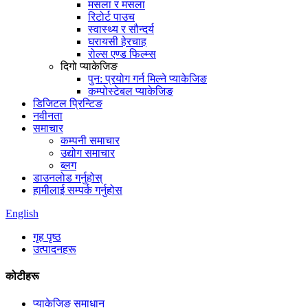
मसला र मसला
रिटोर्ट पाउच
स्वास्थ्य र सौन्दर्य
घरायसी हेरचाह
रोल्स एण्ड फिल्म्स
दिगो प्याकेजिङ
पुन: प्रयोग गर्न मिल्ने प्याकेजिङ
कम्पोस्टेबल प्याकेजिङ
डिजिटल प्रिन्टिङ
नवीनता
समाचार
कम्पनी समाचार
उद्योग समाचार
ब्लग
डाउनलोड गर्नुहोस्
हामीलाई सम्पर्क गर्नुहोस
English
गृह पृष्ठ
उत्पादनहरू
कोटीहरू
प्याकेजिङ समाधान