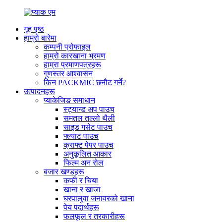
गृह पृष्ठ
हाम्रो बारेमा
कम्पनी प्रोफाइल
हाम्रो कारखाना भ्रमण
हाम्रा प्रमाणपत्रहरू
गुणस्तर आश्वासन
किन PACKMIC छनौट गर्ने?
उत्पादनहरू
प्याकेजिङ समाधान
स्ट्यान्ड अप पाउच
समतल तल्लो थैली
साइड गसेट पाउच
फ्ल्याट पाउच
क्राफ्ट पेपर पाउच
अनुकूलित आकार
फिल्म अन रोल
बजार खण्डहरू
कफी र चिया
खाना र खाजा
घरपालुवा जनावरको खाना
पेय पदार्थहरू
फलफूल र तरकारीहरू