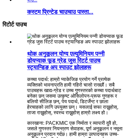
कस्टम प्रिन्टेड चाउचाउ पास्ता...
रिटोर्ट पाउच
थोक अनुकूलन योग्य एल्युमिनियम पन्नी
डोयप्याक फूड ग्रेड जुस रिटर्ट पाउच
स्ट्यान्डिङ अप स्पाउट झोलाहरू
कच्चा पदार्थ: हाम्रो प्याकेजिङ प्रयोग गर्ने प्रत्येक
व्यक्तिको भावनाप्रति हामी गहिरो चासो राख्छौं। सबै
पाउचहरू खाद्य-ग्रेड र उच्च गुणस्तरको कच्चा पदार्थबाट
बनेका छन् जसमा उत्कृष्ट ओसिलोपन-प्रूफ गुणहरू र
बलियो सीलिङ छन्, पेय पदार्थ, डिटर्जेन्ट र छाला
हेरचाहको लागि उपयुक्त छन्। यसलाई सफा राख्नुहोस्,
ताजा राख्नुहोस्, स्वस्थ राख्नुहोस् हाम्रो लक्ष्य हो।
कारखाना: PACKMIC एक निर्माता र व्यापारी दुवै हो,
जसले गुणस्तर नियन्त्रण सेवाहरू, पूर्ण अनुकूलन र नमूना
अनुकूलन प्रदान गर्दछ। हामी हाम्रा उत्पादनहरू उच्च-