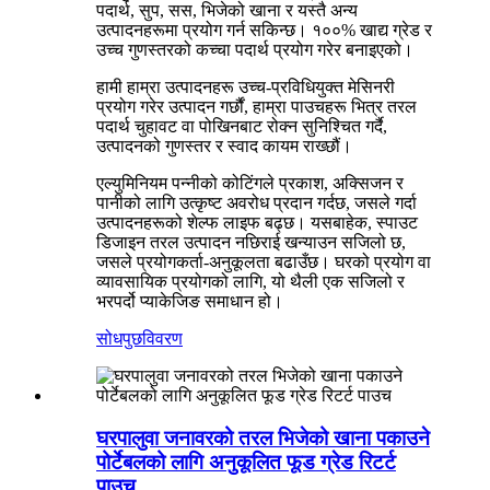
पदार्थ, सुप, सस, भिजेको खाना र यस्तै अन्य
उत्पादनहरूमा प्रयोग गर्न सकिन्छ। १००% खाद्य ग्रेड र
उच्च गुणस्तरको कच्चा पदार्थ प्रयोग गरेर बनाइएको।
हामी हाम्रा उत्पादनहरू उच्च-प्रविधियुक्त मेसिनरी
प्रयोग गरेर उत्पादन गर्छौं, हाम्रा पाउचहरू भित्र तरल
पदार्थ चुहावट वा पोखिनबाट रोक्न सुनिश्चित गर्दै,
उत्पादनको गुणस्तर र स्वाद कायम राख्छौं।
एल्युमिनियम पन्नीको कोटिंगले प्रकाश, अक्सिजन र
पानीको लागि उत्कृष्ट अवरोध प्रदान गर्दछ, जसले गर्दा
उत्पादनहरूको शेल्फ लाइफ बढ्छ। यसबाहेक, स्पाउट
डिजाइन तरल उत्पादन नछिराई खन्याउन सजिलो छ,
जसले प्रयोगकर्ता-अनुकूलता बढाउँछ। घरको प्रयोग वा
व्यावसायिक प्रयोगको लागि, यो थैली एक सजिलो र
भरपर्दो प्याकेजिङ समाधान हो।
सोधपुछ
विवरण
घरपालुवा जनावरको तरल भिजेको खाना पकाउने
पोर्टेबलको लागि अनुकूलित फूड ग्रेड रिटर्ट
पाउच