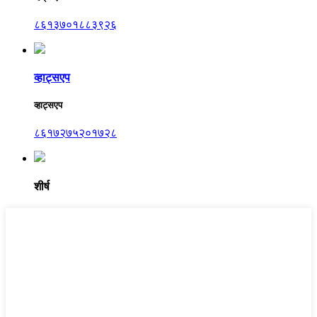
८६१३७०१८८३९२६
व्हाट्सएप
व्हाट्सएप
८६१७२७५२०१७२८
शीर्ष