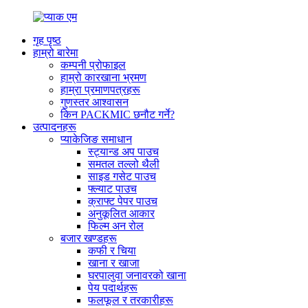
गृह पृष्ठ
हाम्रो बारेमा
कम्पनी प्रोफाइल
हाम्रो कारखाना भ्रमण
हाम्रा प्रमाणपत्रहरू
गुणस्तर आश्वासन
किन PACKMIC छनौट गर्ने?
उत्पादनहरू
प्याकेजिङ समाधान
स्ट्यान्ड अप पाउच
समतल तल्लो थैली
साइड गसेट पाउच
फ्ल्याट पाउच
क्राफ्ट पेपर पाउच
अनुकूलित आकार
फिल्म अन रोल
बजार खण्डहरू
कफी र चिया
खाना र खाजा
घरपालुवा जनावरको खाना
पेय पदार्थहरू
फलफूल र तरकारीहरू