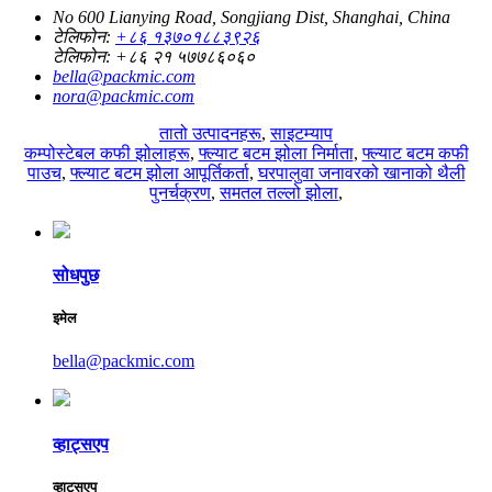
No 600 Lianying Road, Songjiang Dist, Shanghai, China
टेलिफोन:
+८६ १३७०१८८३९२६
टेलिफोन:
+८६ २१ ५७७८६०६०
bella@packmic.com
nora@packmic.com
तातो उत्पादनहरू
,
साइटम्याप
कम्पोस्टेबल कफी झोलाहरू
,
फ्ल्याट बटम झोला निर्माता
,
फ्ल्याट बटम कफी
पाउच
,
फ्ल्याट बटम झोला आपूर्तिकर्ता
,
घरपालुवा जनावरको खानाको थैली
पुनर्चक्रण
,
समतल तल्लो झोला
,
सोधपुछ
इमेल
bella@packmic.com
व्हाट्सएप
व्हाट्सएप