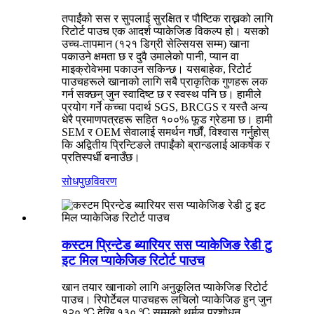
तपाईंको सस र सुपलाई सुरक्षित र पौष्टिक राख्नको लागि
रिटोर्ट पाउच एक आदर्श प्याकेजिङ विकल्प हो। यसको
उच्च-तापमान (१२१ डिग्री सेल्सियस सम्म) खाना
पकाउने क्षमता छ र दुवै उमालेको पानी, प्यान वा
माइक्रोवेभमा पकाउन सकिन्छ। यसबाहेक, रिटोर्ट
पाउचहरूले खानाको लागि सबै प्राकृतिक गुणहरू लक
गर्न सक्छन् जुन स्वादिष्ट छ र स्वस्थ पनि छ। हामीले
प्रयोग गर्ने कच्चा पदार्थ SGS, BRCGS र यस्तै अन्य
धेरै प्रमाणपत्रहरू सहित १००% फूड ग्रेडमा छ। हामी
SEM र OEM सेवालाई समर्थन गर्छौं, विश्वास गर्नुहोस्
कि अद्वितीय प्रिन्टिङले तपाईंको ब्रान्डलाई आकर्षक र
प्रतिस्पर्धी बनाउँछ।
सोधपुछ
विवरण
कस्टम प्रिन्टेड ब्यारियर सस प्याकेजिङ रेडी टु
इट मिल प्याकेजिङ रिटोर्ट पाउच
खान तयार खानाको लागि अनुकूलित प्याकेजिङ रिटोर्ट
पाउच। रिपोर्टेबल पाउचहरू लचिलो प्याकेजिङ हुन् जुन
१२० ℃ देखि १३० ℃ सम्मको थर्मल प्रशोधन