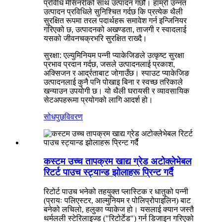
प्रविधि मेसिनरीको साथ उत्पादन गर्छौं। हाम्रो उन्नत
उत्पादन प्रविधिले सुनिश्चित गर्दछ कि प्रत्येक थैली
सुरक्षित रूपमा तरल पदार्थहरू समावेश गर्न इन्जिनियर
गरिएको छ, उत्पादनको अखण्डता, ताजगी र स्वादलाई
यसको जीवनचक्रभरि सुरक्षित राख्दै।
सुरक्षा: एल्युमिनियम पन्नी प्याकेजिङले उत्कृष्ट सुरक्षा
प्रभाव प्रदान गर्दछ, जसले उत्पादनलाई प्रकाश,
अक्सिजन र आर्द्रताबाट जोगाउँछ। स्पाउट प्याकेजिङ
उत्पादनलाई कुनै पनि पोखाइ बिना र स्वच्छ तरिकाले
खन्याउन उपयोगी छ। यो थैली घरायसी र व्यावसायिक
सेटअपहरूमा प्रयोगको लागि आदर्श हो।
सोधपुछ
विवरण
कस्टम उच्च तापक्रम खाद्य ग्रेड अटोक्लेभेबल
रिटर्ट पाउच स्ट्यान्ड झोलाहरू प्रिन्ट गर्दै
रिटोर्ट पाउच भनेको तहयुक्त प्लास्टिक र धातुको पन्नी
(प्रायः पलिएस्टर, आल्मुनियम र पोलिप्रोपाइलिन) बाट
बनेको लचिलो, हलुका प्याकेज हो। यसलाई क्यान जस्तै
थर्मलली स्टेरिलाइज्ड ("रिटोर्टेड") गर्न डिजाइन गरिएको