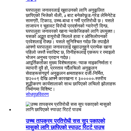
घरपालुवा जनावरलाई खुवाउनको लागि अनुकूलित
छापिएको भिजेको थैली, a बाट बनेको
फूड-ग्रेड लेमिनेटेड
सामग्री
, टिकाउ, उच्च-बाधा र गर्मी प्रतिरोधी छ। यसले
ताजापन र चुहावट विरोधी प्रदर्शनको ग्यारेन्टी दिन्छ,
घरपालुवा जनावरको खाना प्याकेजिङको लागि उपयुक्त।
यसको अद्भुत वायुरोधी सिलले हावा र ओसिलोपनको
प्रवेशलाई रोक्छ। यसले सुनिश्चित गर्दछ कि तपाईंले
आफ्नो घरपालुवा जनावरलाई खुवाउनुहुने प्रत्येक खाना
पहिलो जस्तै स्वादिष्ट छ, तिनीहरूलाई एकरूप र रमाइलो
भोजन अनुभव प्रदान गर्दछ।
आपूर्तिकर्ताका मुख्य विशेषताहरू: प्याक माइक
निर्माता र
व्यापारी दुवै हो, प्रस्ताव गर्दै
लचिलो अनुकूलन
सेवाहरू
संग
पूर्ण अनुकूलन क्षमताहरू
र दर्जी-निर्मित,
छ
२००९ देखि आफ्नै कारखाना र ३०००००-स्तरीय
शुद्धीकरण कार्यशालाको साथ छापिएको लचिलो झोलाहरू
निर्माणमा विशिष्ट।
सोधपुछ
विवरण
उच्च तापक्रम प्रतिरोधी सस सुप पकाएको
मासुको लागि छापिएको स्पाउट रिटर्ट पाउच