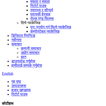
मसला र मसला
रिटोर्ट पाउच
स्वास्थ्य र सौन्दर्य
घरायसी हेरचाह
रोल्स एण्ड फिल्म्स
दिगो प्याकेजिङ
पुन: प्रयोग गर्न मिल्ने प्याकेजिङ
कम्पोस्टेबल प्याकेजिङ
डिजिटल प्रिन्टिङ
नवीनता
समाचार
कम्पनी समाचार
उद्योग समाचार
ब्लग
डाउनलोड गर्नुहोस्
हामीलाई सम्पर्क गर्नुहोस
English
गृह पृष्ठ
उत्पादनहरू
बजार खण्डहरू
रिटोर्ट पाउच
कोटीहरू