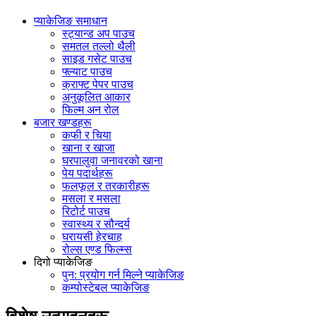
प्याकेजिङ समाधान
स्ट्यान्ड अप पाउच
समतल तल्लो थैली
साइड गसेट पाउच
फ्ल्याट पाउच
क्राफ्ट पेपर पाउच
अनुकूलित आकार
फिल्म अन रोल
बजार खण्डहरू
कफी र चिया
खाना र खाजा
घरपालुवा जनावरको खाना
पेय पदार्थहरू
फलफूल र तरकारीहरू
मसला र मसला
रिटोर्ट पाउच
स्वास्थ्य र सौन्दर्य
घरायसी हेरचाह
रोल्स एण्ड फिल्म्स
दिगो प्याकेजिङ
पुन: प्रयोग गर्न मिल्ने प्याकेजिङ
कम्पोस्टेबल प्याकेजिङ