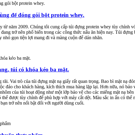
ùng để đóng gói bột protein whey.
y từ năm 2009. Chúng tôi cung cấp túi đựng protein whey tùy chỉnh v
ang trở nên phổ biến trong các công thức nấu ăn hiện nay. Túi đựng bộ
y nhỏ gọn tiện lợi mang đi và màng cuộn để dán nhãn.
ng, túi có khóa kéo ba mặt.
 rãi. Vai trò của túi đựng mặt nạ giấy rất quan trọng. Bao bì mặt nạ đón
 độc đáo cho khách hàng, kích thích mua hàng lặp lại. Hơn nữa, nó bảo 
nhôm của túi hoạt động như một lớp bảo vệ cho các miếng mặt nạ bên tr
 thể được tùy chỉnh để phù hợp với máy cắt dệt. Màu sắc in ấn có thể 
bạn trở nên nổi bật đối với người dùng cuối.