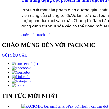
Túi đứng đựng bột protein in hình đạt tiê
Protein là một sản phẩm dinh dưỡng giàu chất, n
viên nang của chúng tôi được làm từ chất liệu 
lượng như lúc mới sản xuất. Chúng tôi đảm bảo 
đông cạnh tranh. Khóa kéo có thể đóng mở lại 
cuộc điều tra
chi tiết
CHÀO MỪNG ĐẾN VỚI PACKMIC
GỬI YÊU CẦU
TIN TỨC MỚI NHẤT