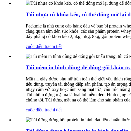
Túi nhựa có khóa kéo, có thể đóng mở lại d
Packmic là nhà cung cấp hàng đầu về bao bì protein whe
càng quan tâm đến sức khỏe, các sản phẩm protein whey đ
đáy phẳng có khóa kéo 2,5kg, 5kg, 8kg, gói protein whe
cuộc điều tra
chi tiết
Túi mềm in hình dùng để đóng gói khẩu tra
Mặt nạ giấy được phụ nữ trên toàn thế giới yêu thích rộng
tiêu dùng, truyền tải thông điệp sản phẩm, tạo ấn tượng
nhạy cảm với oxy hoặc ánh sáng mặt trời, cấu trúc màng 
Túi nhôm đựng mặt nạ là loại túi mềm dẻo. Hình dạng có
chúng tôi. Túi đựng mặt nạ có thể làm cho sản phẩm của 
cuộc điều tra
chi tiết