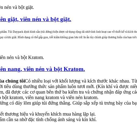
 giặt, viên nén và bột giặt.
phẩm. Túi Daypack định hình sẵn (túi đứng) hiện được sử dụng rộng rãi nhờ tính linh hoạt cao về thiết kế và kích th
 cả khi giặt. Hình dạng có thể gấp gọn, tiết kiệm không gian lưu trữ. In ấn tùy chỉnh giúp thương hiệu của bạn trở
ên nang, viên nén và bột Kratom.
ủa chúng tôi
Có nhiều loại với khối lượng và kích thước khác nhau. Từ
gười tiêu dùng thưởng thức sản phẩm luôn tươi mới. (Kín khí và được ni
m, đã được các cơ quan bên thứ ba kiểm tra và chứng nhận đáp ứng các 
o bột kratom, viên nang kratom và viên nén kratom.
đứng có đáy lõm giúp túi đứng thẳng. Giúp sắp xếp tủ trưng bày của bạ
iết thương hiệu và khuyến khích mua hàng lặp lại.
m cần sa nhờ đặc tính chống ánh sáng và kín khí.