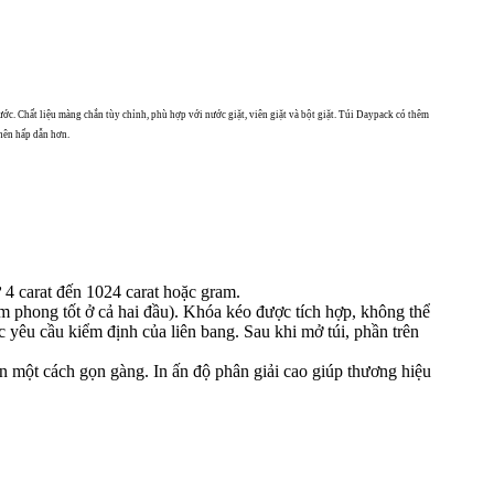
ước. Chất liệu màng chắn tùy chỉnh, phù hợp với nước giặt, viên giặt và bột giặt. Túi Daypack có thêm
 nên hấp dẫn hơn.
 4 carat đến 1024 carat hoặc gram.
êm phong tốt ở cả hai đầu). Khóa kéo được tích hợp, không thể
yêu cầu kiểm định của liên bang. Sau khi mở túi, phần trên
n một cách gọn gàng. In ấn độ phân giải cao giúp thương hiệu