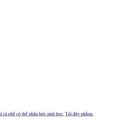
i cà phê có thể phân hủy sinh học
,
Túi đáy phẳng
,