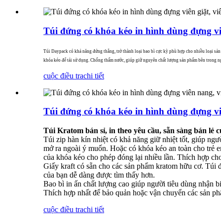
Túi đứng có khóa kéo in hình dùng đựng viên
Túi Daypack có khả năng đứng thẳng, trở thành loại bao bì cực kỳ phù hợp cho nhiều loại sản 
khóa kéo để tái sử dụng. Chống thấm nước, giúp giữ nguyên chất lượng sản phẩm bên trong ngay
cuộc điều tra
chi tiết
Túi đứng có khóa kéo in hình dùng đựng vi
Túi Kratom bán sỉ, in theo yêu cầu, sẵn sàng bán lẻ c
Túi zip hàn kín nhiệt có khả năng giữ nhiệt tốt, giúp n
mở ra ngoài ý muốn. Hoặc có khóa kéo an toàn cho trẻ e
của khóa kéo cho phép đóng lại nhiều lần. Thích hợp ch
Giấy kraft có sẵn cho các sản phẩm kratom hữu cơ. Túi 
của bạn dễ dàng được tìm thấy hơn.
Bao bì in ấn chất lượng cao giúp người tiêu dùng nhận b
Thích hợp nhất để bảo quản hoặc vận chuyển các sản phẩ
cuộc điều tra
chi tiết