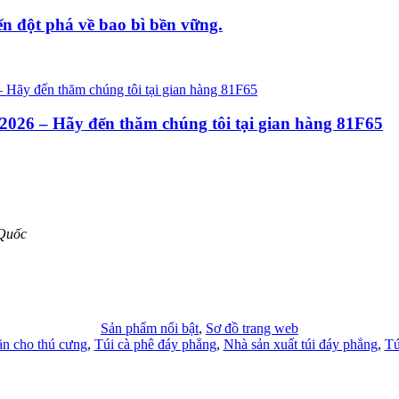
n đột phá về bao bì bền vững.
026 – Hãy đến thăm chúng tôi tại gian hàng 81F65
 Quốc
Sản phẩm nổi bật
,
Sơ đồ trang web
ăn cho thú cưng
,
Túi cà phê đáy phẳng
,
Nhà sản xuất túi đáy phẳng
,
Tú