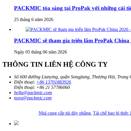
PACKMIC tỏa sáng tại ProPak với những cải tiế
25 tháng 6 năm 2026
PACKMIC sẽ tham gia triển lãm ProPak China 2
Ngày 05 tháng 06 năm 2026
THÔNG TIN LIÊN HỆ CÔNG TY
Số 600 đường Lianying, quận Songjiang, Thượng Hải, Trung
Điện thoại:
+86 13701883926
Điện thoại:
+86 21 57786060
bella@packmic.com
nora@packmic.com
Nhà cung cấp túi đáy phẳng
,
Tái chế bao bì thức 