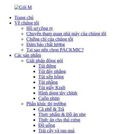
Trang chủ
Về chúng tôi
Hồ sơ công ty
Chuyến tham quan nhà máy của chúng tôi
Chứng chỉ của chúng tôi
Đảm bảo chất lượng
Tại sao nên chọn PACKMIC?
Các sản phẩm
Giải pháp đóng gói
Túi đứng
Túi đáy phẳng
Túi xếp hông
Túi phẳng
Túi giấy Kraft
Hình dạng tùy chỉnh
Cuộn phim
Phân khúc thị trường
Cà phê & Trà
Thực phẩm & Đồ ăn nhẹ
Thức ăn cho thú cưng
Đồ uống
Trái cây và rau quả