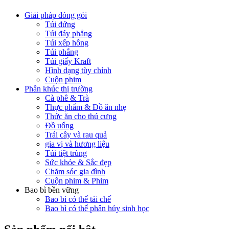
Giải pháp đóng gói
Túi đứng
Túi đáy phẳng
Túi xếp hông
Túi phẳng
Túi giấy Kraft
Hình dạng tùy chỉnh
Cuộn phim
Phân khúc thị trường
Cà phê & Trà
Thực phẩm & Đồ ăn nhẹ
Thức ăn cho thú cưng
Đồ uống
Trái cây và rau quả
gia vị và hương liệu
Túi tiệt trùng
Sức khỏe & Sắc đẹp
Chăm sóc gia đình
Cuộn phim & Phim
Bao bì bền vững
Bao bì có thể tái chế
Bao bì có thể phân hủy sinh học