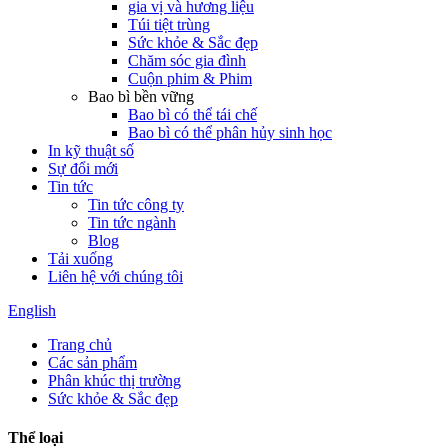
gia vị và hương liệu
Túi tiệt trùng
Sức khỏe & Sắc đẹp
Chăm sóc gia đình
Cuộn phim & Phim
Bao bì bền vững
Bao bì có thể tái chế
Bao bì có thể phân hủy sinh học
In kỹ thuật số
Sự đổi mới
Tin tức
Tin tức công ty
Tin tức ngành
Blog
Tải xuống
Liên hệ với chúng tôi
English
Trang chủ
Các sản phẩm
Phân khúc thị trường
Sức khỏe & Sắc đẹp
Thể loại