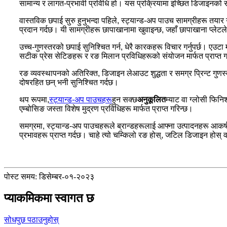
सामान्य र लागत-प्रभावी प्रविधि हो। यस प्रक्रियामा इच्छित डिजाइनको साथ 
वास्तविक छपाई सुरु हुनुभन्दा पहिले, स्ट्यान्ड-अप पाउच सामग्रीहरू तयार
प्रदान गर्दछ। यी सामग्रीहरू छापाखानामा खुवाइन्छ, जहाँ छापाखाना प्लेटल
उच्च-गुणस्तरको छपाई सुनिश्चित गर्न, धेरै कारकहरू विचार गर्नुपर्छ। एउटा 
सटीक प्रेस सेटिङहरू र रङ मिलान प्रविधिहरूको संयोजन मार्फत प्राप्त गर
रङ व्यवस्थापनको अतिरिक्त, डिजाइन लेआउट शुद्धता र समग्र प्रिन्ट गुणस्तरमा
दोषरहित छन् भनी सुनिश्चित गर्दछ।
थप रूपमा,
स्ट्यान्ड-अप पाउचहरू
हुन सक्छ
अनुकूलित
म्याट वा ग्लोसी फिनि
एम्बोसिङ जस्ता विशेष मुद्रण प्रविधिहरू मार्फत प्राप्त गरिन्छ।
समग्रमा, स्ट्यान्ड-अप पाउचहरूले ब्रान्डहरूलाई आफ्ना उत्पादनहरू आकर्
प्रभावहरू प्राप्त गर्दछ। चाहे त्यो चम्किलो रङ होस्, जटिल डिजाइन होस्
पोस्ट समय: डिसेम्बर-०१-२०२३
प्याकमिकमा स्वागत छ
सोधपुछ पठाउनुहोस्