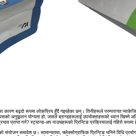
रण बढ्दो रूपमा लोकप्रिय हुँदै गइरहेका छन्। तिनीहरूले परम्परागत प्याकेजिङ विधि
यसको अनुकूलन योग्यता हो, जसले ब्रान्डहरूलाई उपभोक्ताहरूको ध्यान खिच्ने अद्व
रभाव प्राप्त गर्न? स्ट्यान्ड-अप पाउचहरूको प्रिन्टिङ प्रक्रियालाई गहिरो रूपमा ह
संयोजन समावेश छ। सामान्यतया, फ्लेक्सोग्राफिक प्रिन्टिङ भनिने विधि प्रयोग 