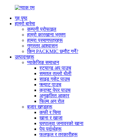
गृह पृष्ठ
हाम्रो बारेमा
कम्पनी प्रोफाइल
हाम्रो कारखाना भ्रमण
हाम्रा प्रमाणपत्रहरू
गुणस्तर आश्वासन
किन PACKMIC छनौट गर्ने?
उत्पादनहरू
प्याकेजिङ समाधान
स्ट्यान्ड अप पाउच
समतल तल्लो थैली
साइड गसेट पाउच
फ्ल्याट पाउच
क्राफ्ट पेपर पाउच
अनुकूलित आकार
फिल्म अन रोल
बजार खण्डहरू
कफी र चिया
खाना र खाजा
घरपालुवा जनावरको खाना
पेय पदार्थहरू
फलफूल र तरकारीहरू