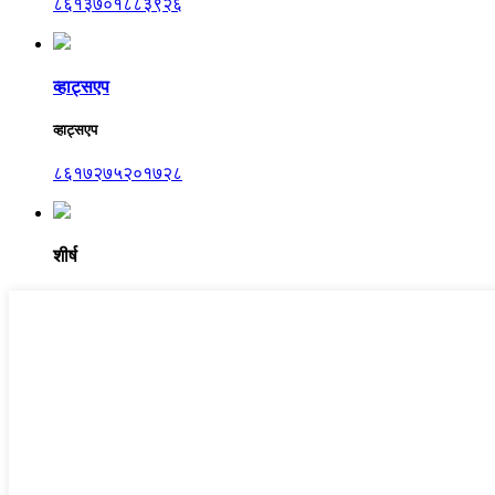
८६१३७०१८८३९२६
व्हाट्सएप
व्हाट्सएप
८६१७२७५२०१७२८
शीर्ष