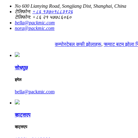
No 600 Lianying Road, Songjiang Dist, Shanghai, China
टेलिफोन:
+८६ १३७०१८८३९२६
टेलिफोन:
+८६ २१ ५७७८६०६०
bella@packmic.com
nora@packmic.com
कम्पोस्टेबल कफी झोलाहरू
,
फ्ल्याट बटम झोला नि
सोधपुछ
इमेल
bella@packmic.com
व्हाट्सएप
व्हाट्सएप