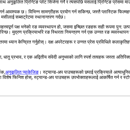
अनुकूलित प्रिन्टिङ प्लेट सिर्जना गर्ने र त्यसपछि यसलाई प्रिन्टिङ प्रेसमा माउ
 गर्न आवश्यक छ। विभिन्न सामग्रीहरू प्रयोग गर्न सकिन्छ, जस्तै प्लास्टिक फिल्मह
े मसीलाई सब्सट्रेटमा स्थानान्तरण गर्दछ।
महत्त्वपूर्ण पक्ष भनेको रङ व्यवस्थापन हो, जसमा इच्छित रङहरू सही रूपमा पुन: उत्
िन्छ। मुद्रण प्रक्रियाभरि रङ स्थिरता नियन्त्रण गर्न एक उन्नत रङ व्यवस्थापन 
 ध्यान केन्द्रित गर्नुहोस्। दक्ष अपरेटरहरू र उन्नत प्रेस प्रविधिले कलाकृतिहरू 
श, धातु प्रभाव, र एक अद्वितीय संवेदी अनुभवको लागि स्पर्श तत्वहरू जस्ता अति
षक,
अनुकूलित प्याकेजिङ
। स्ट्यान्ड-अप पाउचहरूको छपाई प्रक्रियाले अत्याधुनिक
 वा विशेष फिनिश होस्, स्ट्यान्ड-अप पाउचहरू उपभोक्ताहरूलाई आकर्षित गर्न र स्ट