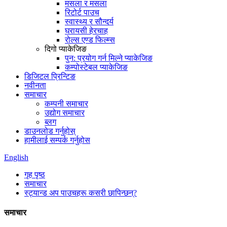
मसला र मसला
रिटोर्ट पाउच
स्वास्थ्य र सौन्दर्य
घरायसी हेरचाह
रोल्स एण्ड फिल्म्स
दिगो प्याकेजिङ
पुन: प्रयोग गर्न मिल्ने प्याकेजिङ
कम्पोस्टेबल प्याकेजिङ
डिजिटल प्रिन्टिङ
नवीनता
समाचार
कम्पनी समाचार
उद्योग समाचार
ब्लग
डाउनलोड गर्नुहोस्
हामीलाई सम्पर्क गर्नुहोस
English
गृह पृष्ठ
समाचार
स्ट्यान्ड अप पाउचहरू कसरी छापिन्छन्?
समाचार