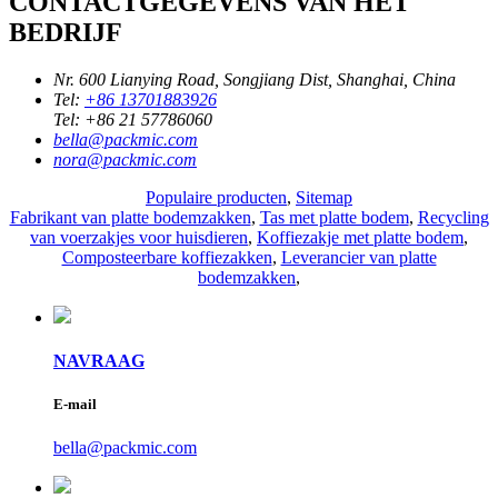
CONTACTGEGEVENS VAN HET
BEDRIJF
Nr. 600 Lianying Road, Songjiang Dist, Shanghai, China
Tel:
+86 13701883926
Tel:
+86 21 57786060
bella@packmic.com
nora@packmic.com
Populaire producten
,
Sitemap
Fabrikant van platte bodemzakken
,
Tas met platte bodem
,
Recycling
van voerzakjes voor huisdieren
,
Koffiezakje met platte bodem
,
Composteerbare koffiezakken
,
Leverancier van platte
bodemzakken
,
NAVRAAG
E-mail
bella@packmic.com