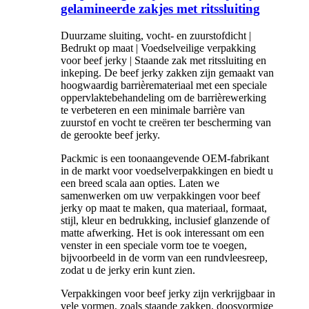
gelamineerde zakjes met ritssluiting
Duurzame sluiting, vocht- en zuurstofdicht |
Bedrukt op maat | Voedselveilige verpakking
voor beef jerky | Staande zak met ritssluiting en
inkeping. De beef jerky zakken zijn gemaakt van
hoogwaardig barrièremateriaal met een speciale
oppervlaktebehandeling om de barrièrewerking
te verbeteren en een minimale barrière van
zuurstof en vocht te creëren ter bescherming van
de gerookte beef jerky.
Packmic is een toonaangevende OEM-fabrikant
in de markt voor voedselverpakkingen en biedt u
een breed scala aan opties. Laten we
samenwerken om uw verpakkingen voor beef
jerky op maat te maken, qua materiaal, formaat,
stijl, kleur en bedrukking, inclusief glanzende of
matte afwerking. Het is ook interessant om een ​​
venster in een speciale vorm toe te voegen,
bijvoorbeeld in de vorm van een rundvleesreep,
zodat u de jerky erin kunt zien.
Verpakkingen voor beef jerky zijn verkrijgbaar in
vele vormen, zoals staande zakken, doosvormige