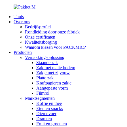
Thuis
Over ons
Bedrijfsprofiel
Rondleiding door onze fabriek
Onze certificaten
Kwaliteitsborging
Waarom kiezen voor PACKMIC?
Producten
Verpakkingsoplossing
Staande zak
Zak met platte bodem
Zakje met zijvouw
Platte zak
Kraftpapieren zakje
Aangepaste vorm
Filmrol
Marktsegmenten
Koffie en thee
Eten en snacks
Dierenvoer
Dranken
Fruit en groenten