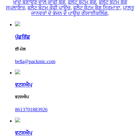
ਖਾਦ ਬਣਾਉਣ ਵਾਲੇ ਕਾਫੀ ਬੈਗ
,
ਫਲੈਟ ਬੌਟਮ ਬੈਗ
,
ਫਲੈਟ ਬੌਟਮ ਬੈਗ
ਸਪਲਾਇਰ
,
ਫਲੈਟ ਬੌਟਮ ਕੌਫੀ ਪਾਊਚ
,
ਫਲੈਟ ਬੌਟਮ ਬੈਗ ਨਿਰਮਾਤਾ
,
ਪਾਲਤੂ
ਜਾਨਵਰਾਂ ਦੇ ਭੋਜਨ ਦੇ ਪਾਊਚ ਰੀਸਾਈਕਲਿੰਗ
,
ਪੁੱਛਗਿੱਛ
ਈ-ਮੇਲ
bella@packmic.com
ਵਟਸਐਪ
ਵਟਸਐਪ
8613701883926
ਵਟਸਐਪ