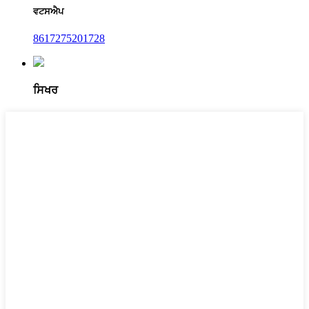
ਵਟਸਐਪ
8617275201728
ਸਿਖਰ