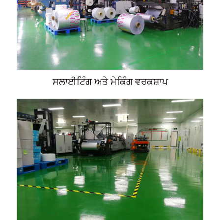
ਸਲਾਈਟਿੰਗ ਅਤੇ ਮੇਕਿੰਗ ਵਰਕਸ਼ਾਪ