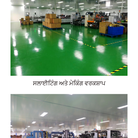
ਸਲਾਈਟਿੰਗ ਅਤੇ ਮੇਕਿੰਗ ਵਰਕਸ਼ਾਪ