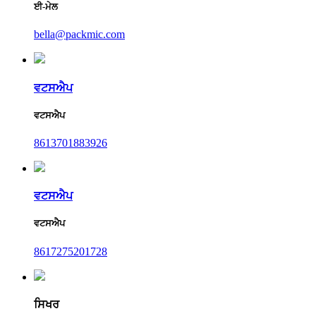
ਈ-ਮੇਲ
bella@packmic.com
ਵਟਸਐਪ
ਵਟਸਐਪ
8613701883926
ਵਟਸਐਪ
ਵਟਸਐਪ
8617275201728
ਸਿਖਰ