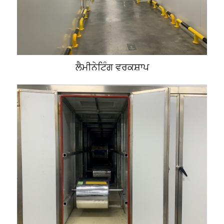
ਲੈਮੀਨੇਟਿੰਗ ਵਰਕਸ਼ਾਪ