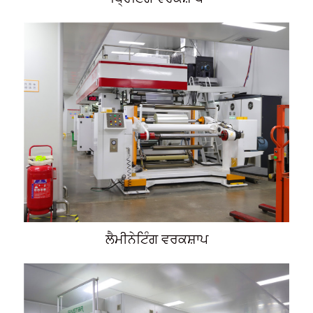
ਲੈਮੀਨੇਟਿੰਗ ਵਰਕਸ਼ਾਪ