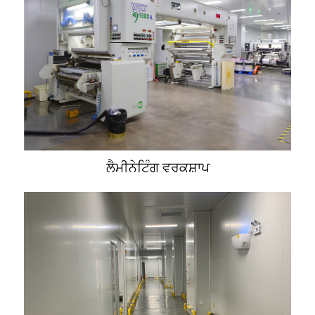
ਲੈਮੀਨੇਟਿੰਗ ਵਰਕਸ਼ਾਪ