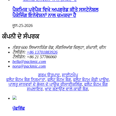
ਪੈਕਮਿਕ ਪ੍ਰੋਪੈਕ ਵਿਖੇ ਅਪਗ੍ਰੇਡ ਕੀਤੇ ਸਸਟੇਨੇਬਲ
ਪੈਕੇਜਿੰਗ ਇਨੋਵੇਸ਼ਨਾਂ ਨਾਲ ਚਮਕਦਾ ਹੈ
ਜੂਨ-25-2026
ਕੰਪਨੀ ਦੇ ਸੰਪਰਕ
ਨੰਬਰ 600 ਲਿਆਨਯਿੰਗ ਰੋਡ, ਸੋਂਗਜਿਆਂਗ ਜ਼ਿਲ੍ਹਾ, ਸ਼ੰਘਾਈ, ਚੀਨ
ਟੈਲੀਫ਼ੋਨ:
+86 13701883926
ਟੈਲੀਫ਼ੋਨ:
+86 21 57786060
bella@packmic.com
nora@packmic.com
ਗਰਮ ਉਤਪਾਦ
,
ਸਾਈਟਮੈਪ
ਫਲੈਟ ਬੌਟਮ ਬੈਗ ਨਿਰਮਾਤਾ
,
ਫਲੈਟ ਬੌਟਮ ਬੈਗ
,
ਫਲੈਟ ਬੌਟਮ ਕੌਫੀ ਪਾਊਚ
,
ਪਾਲਤੂ ਜਾਨਵਰਾਂ ਦੇ ਭੋਜਨ ਦੇ ਪਾਊਚ ਰੀਸਾਈਕਲਿੰਗ
,
ਫਲੈਟ ਬੌਟਮ ਬੈਗ
ਸਪਲਾਇਰ
,
ਖਾਦ ਬਣਾਉਣ ਵਾਲੇ ਕਾਫੀ ਬੈਗ
,
ਪੁੱਛਗਿੱਛ