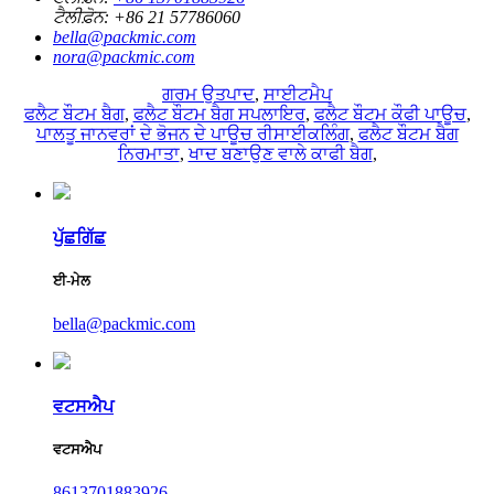
ਟੈਲੀਫ਼ੋਨ:
+86 21 57786060
bella@packmic.com
nora@packmic.com
ਗਰਮ ਉਤਪਾਦ
,
ਸਾਈਟਮੈਪ
ਫਲੈਟ ਬੌਟਮ ਬੈਗ
,
ਫਲੈਟ ਬੌਟਮ ਬੈਗ ਸਪਲਾਇਰ
,
ਫਲੈਟ ਬੌਟਮ ਕੌਫੀ ਪਾਊਚ
,
ਪਾਲਤੂ ਜਾਨਵਰਾਂ ਦੇ ਭੋਜਨ ਦੇ ਪਾਊਚ ਰੀਸਾਈਕਲਿੰਗ
,
ਫਲੈਟ ਬੌਟਮ ਬੈਗ
ਨਿਰਮਾਤਾ
,
ਖਾਦ ਬਣਾਉਣ ਵਾਲੇ ਕਾਫੀ ਬੈਗ
,
ਪੁੱਛਗਿੱਛ
ਈ-ਮੇਲ
bella@packmic.com
ਵਟਸਐਪ
ਵਟਸਐਪ
8613701883926