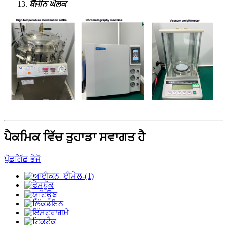
ਬੈਂਜੀਨ ਘੋਲਕ
ਪੈਕਮਿਕ ਵਿੱਚ ਤੁਹਾਡਾ ਸਵਾਗਤ ਹੈ
ਪੁੱਛਗਿੱਛ ਭੇਜੋ