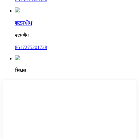
ਵਟਸਐਪ
ਵਟਸਐਪ
8617275201728
ਸਿਖਰ