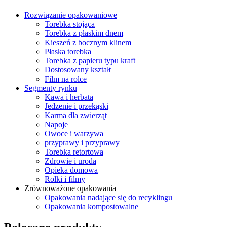
Rozwiązanie opakowaniowe
Torebka stojąca
Torebka z płaskim dnem
Kieszeń z bocznym klinem
Płaska torebka
Torebka z papieru typu kraft
Dostosowany kształt
Film na rolce
Segmenty rynku
Kawa i herbata
Jedzenie i przekąski
Karma dla zwierząt
Napoje
Owoce i warzywa
przyprawy i przyprawy
Torebka retortowa
Zdrowie i uroda
Opieka domowa
Rolki i filmy
Zrównoważone opakowania
Opakowania nadające się do recyklingu
Opakowania kompostowalne