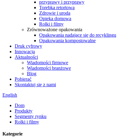
przyprawy i przyprawy
Torebka retortowa
Zdrowie i uroda
Opieka domowa
Rolki i filmy
Zrównoważone opakowania
Opakowania nadające się do recyklingu
Opakowania kompostowalne
Druk cyfrowy
Innowacja
Aktualności
Wiadomości firmowe
Wiadomości branżowe
Blog
Pobierać
Skontaktuj się z nami
English
Dom
Produkty
Segmenty rynku
Rolki i filmy
Kategorie