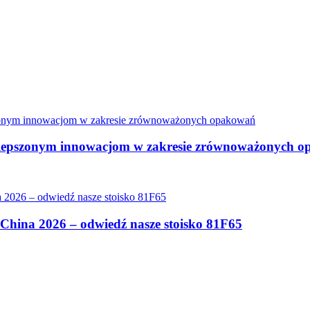
ulepszonym innowacjom w zakresie zrównoważonych 
hina 2026 – odwiedź nasze stoisko 81F65