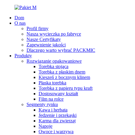
Dom
O nas
Profil firmy
Nasza wycieczka po fabryce
Nasze Certyfikaty
Zapewnienie jakości
Dlaczego warto wybrać PACKMIC
Produkty
Rozwiązanie opakowaniowe
Torebka stojąca
Torebka z płaskim dnem
Kieszeń z bocznym klinem
Płaska torebka
Torebka z papieru typu kraft
Dostosowany kształt
Film na rolce
Segmenty rynku
Kawa i herbata
Jedzenie i przekąski
Karma dla zwierząt
Napoje
Owoce i warzywa