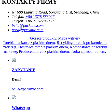
KONTAKTY FIRMY
Nr 600 Lianying Road, Songjiang Dist, Szanghaj, Chiny
Telefon:
+86 13701883926
Telefon:
+86 21 57786060
bella@packmic.com
nora@packmic.com
Gorące produkty
,
Mapa witryny
Torebka na kawę z płaskim dnem
,
Recykling torebek po karmie dla
zwierząt
,
Dostawca toreb z płaskim dnem
,
Kompostowalne torebki
na kawę
,
Producent toreb z płaskim dnem
,
Torba z płaskim dnem
,
ZAPYTANIE
E-mail
bella@packmic.com
WhatsApp