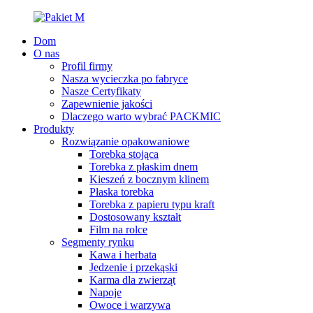
Dom
O nas
Profil firmy
Nasza wycieczka po fabryce
Nasze Certyfikaty
Zapewnienie jakości
Dlaczego warto wybrać PACKMIC
Produkty
Rozwiązanie opakowaniowe
Torebka stojąca
Torebka z płaskim dnem
Kieszeń z bocznym klinem
Płaska torebka
Torebka z papieru typu kraft
Dostosowany kształt
Film na rolce
Segmenty rynku
Kawa i herbata
Jedzenie i przekąski
Karma dla zwierząt
Napoje
Owoce i warzywa