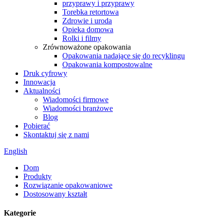
przyprawy i przyprawy
Torebka retortowa
Zdrowie i uroda
Opieka domowa
Rolki i filmy
Zrównoważone opakowania
Opakowania nadające się do recyklingu
Opakowania kompostowalne
Druk cyfrowy
Innowacja
Aktualności
Wiadomości firmowe
Wiadomości branżowe
Blog
Pobierać
Skontaktuj się z nami
English
Dom
Produkty
Rozwiązanie opakowaniowe
Dostosowany kształt
Kategorie