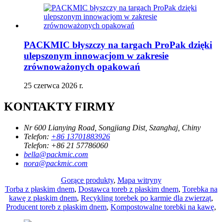
PACKMIC błyszczy na targach ProPak dzięki
ulepszonym innowacjom w zakresie
zrównoważonych opakowań
25 czerwca 2026 r.
KONTAKTY FIRMY
Nr 600 Lianying Road, Songjiang Dist, Szanghaj, Chiny
Telefon:
+86 13701883926
Telefon:
+86 21 57786060
bella@packmic.com
nora@packmic.com
Gorące produkty
,
Mapa witryny
Torba z płaskim dnem
,
Dostawca toreb z płaskim dnem
,
Torebka na
kawę z płaskim dnem
,
Recykling torebek po karmie dla zwierząt
,
Producent toreb z płaskim dnem
,
Kompostowalne torebki na kawę
,