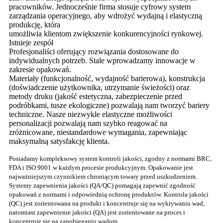
pracowników. Jednocześnie firma stosuje cyfrowy system
zarządzania operacyjnego, aby wdrożyć wydajną i elastyczną
produkcję, która
umożliwia klientom zwiększenie konkurencyjności rynkowej.
Istnieje zespół
Profesjonaliści oferujący rozwiązania dostosowane do
indywidualnych potrzeb. Stale wprowadzamy innowacje w
zakresie opakowań.
Materiały (funkcjonalność, wydajność barierowa), konstrukcja
(doświadczenie użytkownika, utrzymanie świeżości) oraz
metody druku (jakość estetyczna, zabezpieczenie przed
podróbkami, tusze ekologiczne) pozwalają nam tworzyć bariery
techniczne. Nasze niezwykle elastyczne możliwości
personalizacji pozwalają nam szybko reagować na
zróżnicowane, niestandardowe wymagania, zapewniając
maksymalną satysfakcję klienta.
Posiadamy kompleksowy system kontroli jakości, zgodny z normami BRC,
FDA i ISO 9001 w każdym procesie produkcyjnym. Opakowanie jest
najważniejszym czynnikiem chroniącym towary przed uszkodzeniem.
Systemy zapewnienia jakości (QA/QC) pomagają zapewnić zgodność
opakowań z normami i odpowiednią ochronę produktów. Kontrola jakości
(QC) jest zorientowana na produkt i koncentruje się na wykrywaniu wad,
natomiast zapewnienie jakości (QA) jest zorientowane na proces i
koncentruje się na zapobieganiu wadom.