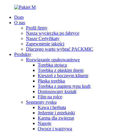
Dom
O nas
Profil firmy
Nasza wycieczka po fabryce
Nasze Certyfikaty
Zapewnienie jakości
Dlaczego warto wybrać PACKMIC
Produkty
Rozwiązanie opakowaniowe
Torebka stojąca
Torebka z płaskim dnem
Kieszeń z bocznym klinem
Płaska torebka
Torebka z papieru typu kraft
Dostosowany kształt
Film na rolce
Segmenty rynku
Kawa i herbata
Jedzenie i przekąski
Karma dla zwierząt
Napoje
Owoce i warzywa