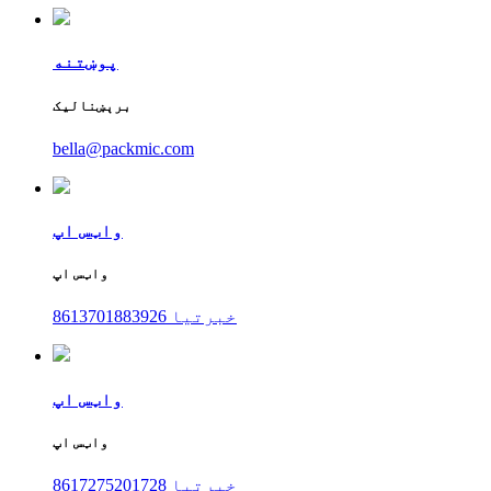
پوښتنه
برېښنالیک
bella@packmic.com
واټس اپ
واټس اپ
8613701883926 خبرتیا
واټس اپ
واټس اپ
8617275201728 خبرتیا