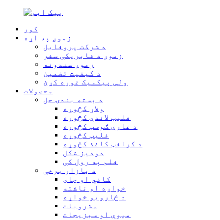
کور
زموږ په اړه
د شرکت پروفایل
زموږ د فابریکې سفر
زموږ سندونه
د کیفیت تضمین
ولې پیکمیک غوره کړئ
محصولات
د بسته بندۍ حل
ولاړ کڅوړه
فلیټ لاندې کڅوړه
د غاړې ګوسټ کڅوړه
فلیټ کڅوړه
د کرافټ کاغذ کڅوړه
دودیز شکل
فلم په رول کې
د بازار برخې
کافي او چای
خواړه او ناشته
د څارویو خواړه
مشروبات
میوې او سبزیجات