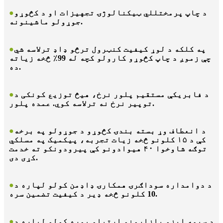
د چاپ پرمختللي ټیکنالوژۍ تجهیزات او د کڅوړو
●
جوړولو ماشینونه.
په کلکه د لوړ کیفیت کنټرول ترڅو ډاډ ترلاسه شي
●
چې زموږ د چاپ کڅوړو کارولو کچه له 99٪ څخه زیاته
ده.
د فابریکې مستقیم پلور نرخ، هیڅ توزیع کونکی د
●
توپیر نرخ نه ترلاسه کوي. عمده پلور.
د انعطاف وړ بسته بندۍ کڅوړو د جوړولو په برخه
●
کې د ۱۵ کلونو څخه زیات تجربه، پیکمیک په مسلکي
توګه شاوخوا ۴۰ هیوادونو کې پیرودونکو ته خدمت
کړی دی.
د دوامداره سوداګرۍ همکارۍ ډاډمن کولو لپاره د
●
10 کلونو څخه ډیر د کیفیت تضمین سره.
د سیمه ایزو بازارونو اړتیاو پوره کولو لپاره د
●