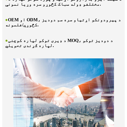
مختلفو ډوله سټاک کڅوړو سره وړیا نمونې.
OEM او ODM، د پیرودونکو اړتیاو سره سم دودیز
●
کڅوړې/فلمونه.
د ډیری توکو لپاره کوچنی MOQ، د دودیز توکو
●
لپاره ګړندی تحویلي.