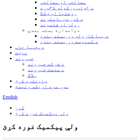
مصالحې او مصالحې
د ځواب ورکولو کڅوړه
روغتیا او ښکلا
د کورنۍ پاملرنه
رولز او فلمونه
دوامداره بسته بندي
د بیا کارولو وړ بسته بندي
د کمپوست وړ بسته بندي
ډیجیټل چاپ
نوښت
خبرونه
د شرکت خبرونه
د صنعت خبرونه
بلاګ
ډاونلوډ کړئ
موږ سره اړیکه ونیسئ
English
کور
ولې پیکمیک غوره کړئ
ولې پیکمیک غوره کړئ