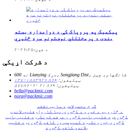
پیکمیک په پروپاک کې د دوامداره بسته
بندۍ د پرمختللي نوښتونو سره ځلیږي
د جون-۲۵-۲۰۲۶
د شرکت اړیکې
نه 600 Lianying سړک، Songjiang Dist، شانګهای، چین
ټیلیفون:
+۸۶ ۱۳۷۰۱۸۸۳۹۲۶
ټیلیفون:
+۸۶ ۲۱ ۵۷۷۸۶۰۶۰
bella@packmic.com
nora@packmic.com
ګرم محصولات
,
د سایټ نقشه
د څارویو د خوړو د کڅوړې بیا کارول
,
فلیټ لاندې
کڅوړه
,
د فلیټ باټم کڅوړو عرضه کونکی
,
د فلیټ باټم
کڅوړې جوړونکی
,
د کمپوسټ وړ کافي کڅوړې
,
د فلیټ
,
لاندې کافي کڅوړه