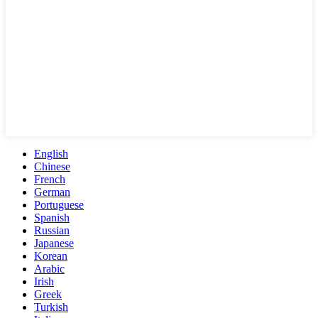
English
Chinese
French
German
Portuguese
Spanish
Russian
Japanese
Korean
Arabic
Irish
Greek
Turkish