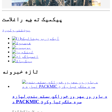
پیکمیک ته ښه راغلاست
پوښتنې ولېږئ
تازه خبرونه
د باور وړ مهر وړ خوراکي بسته بندۍ لپاره
د PACKMIC سره ملګرتیا وکړئ
د جولای-۲۱-۲۰۲۶