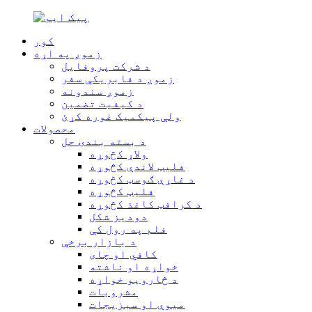
کور
زموږ په اړه
د شرکت پروفایل
زموږ د فابریکې سفر
زموږ سندونه
د کیفیت تضمین
ولې پیکمیک غوره کړئ
محصولات
د بسته بندۍ حل
ولاړ کڅوړه
فلیټ لاندې کڅوړه
د غاړې ګوسټ کڅوړه
فلیټ کڅوړه
د کرافټ کاغذ کڅوړه
دودیز شکل
فلم په رول کې
د بازار برخې
کافي او چای
خواړه او ناشته
د څارویو خواړه
مشروبات
میوې او سبزیجات