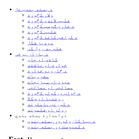
د بسته بندۍ حل
ولاړ کڅوړه
فلیټ لاندې کڅوړه
د غاړې ګوسټ کڅوړه
فلیټ کڅوړه
د کرافټ کاغذ کڅوړه
دودیز شکل
فلم په رول کې
د بازار برخې
کافي او چای
خواړه او ناشته
د څارویو خواړه
مشروبات
میوې او سبزیجات
مصالحې او مصالحې
د ځواب ورکولو کڅوړه
روغتیا او ښکلا
د کورنۍ پاملرنه
رولز او فلمونه
دوامداره بسته بندي
د بیا کارولو وړ بسته بندي
د کمپوست وړ بسته بندي