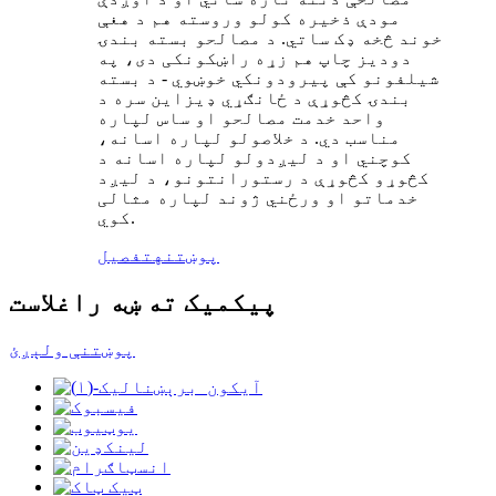
مودې ذخیره کولو وروسته هم د هغې
خوند څخه ډک ساتي. د مصالحو بسته بندۍ
دودیز چاپ هم زړه راښکونکی دی، په
شیلفونو کې پیرودونکي خوښوي - د بسته
بندۍ کڅوړې د ځانګړي ډیزاین سره د
واحد خدمت مصالحو او ساس لپاره
مناسب دي. د خلاصولو لپاره اسانه،
کوچني او د لیږدولو لپاره اسانه د
کڅوړو کڅوړې د رستورانتونو، د لیږد
خدماتو او ورځني ژوند لپاره مثالی
کوي.
پوښتنه
تفصیل
پیکمیک ته ښه راغلاست
پوښتنې ولېږئ