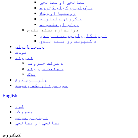
مصالحې او مصالحې
د ځواب ورکولو کڅوړه
روغتیا او ښکلا
د کورنۍ پاملرنه
رولز او فلمونه
دوامداره بسته بندي
د بیا کارولو وړ بسته بندي
د کمپوست وړ بسته بندي
ډیجیټل چاپ
نوښت
خبرونه
د شرکت خبرونه
د صنعت خبرونه
بلاګ
ډاونلوډ کړئ
موږ سره اړیکه ونیسئ
English
کور
محصولات
د بازار برخې
مصالحې او مصالحې
کټګورۍ