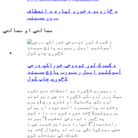
د څارویو د خوړو لپاره د انعطاف
وړ سټینټ ...
مصالحې او مصالحې
د ګمرک لوړ تودوخې خوراکي درجې
آټوکلیو ایبل ریټورټ پاؤچ سټینډ
کڅوړې چاپ کول
د ریټورټ کڅوړه یو انعطاف منونکی،
سپک وزن لرونکی کڅوړه ده چې د پرتونو
لرونکي پلاستیک او فلزي ورق (ډیری
وختونه پالیسټر، المونیم، او پولی
پروپیلین) څخه جوړه شوې ده. دا د کین
په څیر د تودوخې تعقیم ("بیرته
راستنیدل") لپاره ډیزاین شوی، چې د
هغې مینځپانګې پرته له یخچال څخه په
شیلف کې مستحکم کوي.