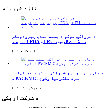
تازه خبرونه
د خوراکي توکو د بسته بندۍ پیرودونکو
لپاره د FDA او EU د اطاعت لارښود
اګست-۰۵-۲۰۲۶
د باور وړ مهر وړ خوراکي بسته بندۍ لپاره
د PACKMIC سره ملګرتیا وکړئ
د جولای-۲۱-۲۰۲۶
د شرکت اړیکې
نمبر 600 Lianying سړک، Songjiang Dist، شانګهای،