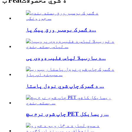
ب Featه شوي محصولات
د ګمرک بوسټر ورق پیک پا...
د ټارټیلا لپاس فلیټ ډوډۍ پی...
د ګمرک چاپ شوي نوډل پاستا ...
چاپ شوی نرم ټچ PET ریسایکل ...