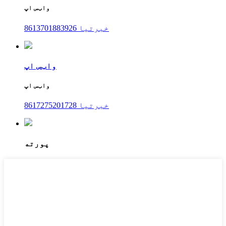
واټس اپ
8613701883926 خبرتیا
واټس اپ
واټس اپ
8617275201728 خبرتیا
پورته