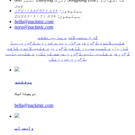
چین
ټیلیفون:
+۸۶ ۱۳۷۰۱۸۸۳۹۲۶
ټیلیفون:
+۸۶ ۲۱ ۵۷۷۸۶۰۶۰
bella@packmic.com
nora@packmic.com
ګرم محصولات
,
د سایټ نقشه
فلیټ لاندې کڅوړه
,
د څارویو د خوړو د کڅوړې بیا
کارول
,
د کمپوسټ وړ کافي کڅوړې
,
د فلیټ لاندې کافي
کڅوړه
,
د فلیټ باټم کڅوړو عرضه کونکی
,
د فلیټ باټم
,
کڅوړې جوړونکی
پوښتنه
برېښنالیک
bella@packmic.com
واټس اپ