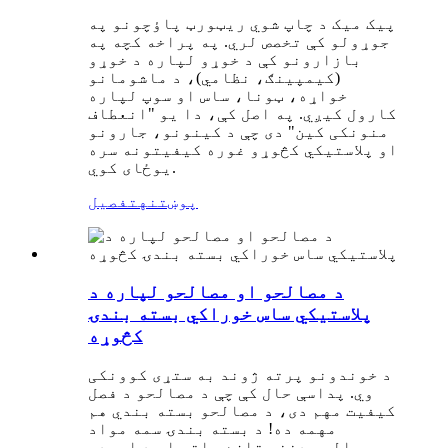
پیک میک د چاپ شوي ریټورټ پاؤچونو په
جوړولو کې تخصص لري. په پراخه کچه په
بازارونو کې د خوړو لپاره د خوړو
(کیمپینګ، نظامي)، د ماشومانو
خواړه، ټونا، ساس او سوپ لپاره
کارول کیږي. په اصل کې، دا یو "انعطاف
منونکی کین" دی چې د کینونو، جارونو
او پلاستيکي کڅوړو غوره کیفیتونه سره
یوځای کوي.
پوښتنه
تفصیل
د مصالحو او مصالحو لپاره د
پلاستيکي ساس خوراکي بسته بندۍ
کڅوړه
د خوندونو پرته ژوند به ستړی کوونکی
وي. پداسې حال کې چې د مصالحو د فصل
کیفیت مهم دی، د مصالحو بسته بندي هم
مهمه ده! د بسته بندۍ سمه مواد
مصالحې دننه تازه ساتي او د اوږدې