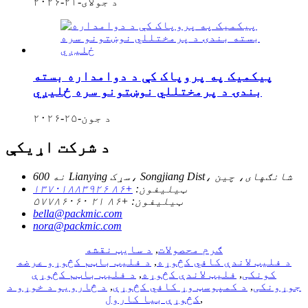
د جولای-۲۱-۲۰۲۶
پیکمیک په پروپاک کې د دوامداره بسته
بندۍ د پرمختللي نوښتونو سره ځلیږي
د جون-۲۵-۲۰۲۶
د شرکت اړیکې
نه 600 Lianying سړک، Songjiang Dist، شانګهای، چین
ټیلیفون:
+۸۶ ۱۳۷۰۱۸۸۳۹۲۶
ټیلیفون:
+۸۶ ۲۱ ۵۷۷۸۶۰۶۰
bella@packmic.com
nora@packmic.com
ګرم محصولات
,
د سایټ نقشه
د فلیټ لاندې کافي کڅوړه
,
د فلیټ باټم کڅوړو عرضه
کونکی
,
فلیټ لاندې کڅوړه
,
د فلیټ باټم کڅوړې
جوړونکی
,
د کمپوسټ وړ کافي کڅوړې
,
د څارویو د خوړو د
,
کڅوړې بیا کارول