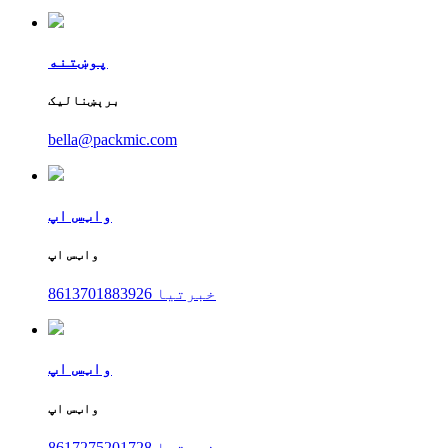
پوښتنه
برېښنالیک
bella@packmic.com
واټس اپ
واټس اپ
8613701883926 خبرتیا
واټس اپ
واټس اپ
8617275201728 خبرتیا