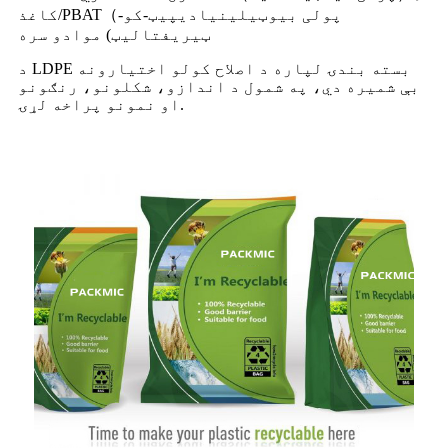
کاغذ/PBAT（پولی بیوټیلینیادیپیټ-کو-
ټیریفتالیټ) موادو سره
د LDPE بسته بندۍ لپاره د اصلاح کولو اختیارونه
بې شمیره دي، په شمول د اندازو، شکلونو، رنګونو
او نمونو پراخه لړۍ.