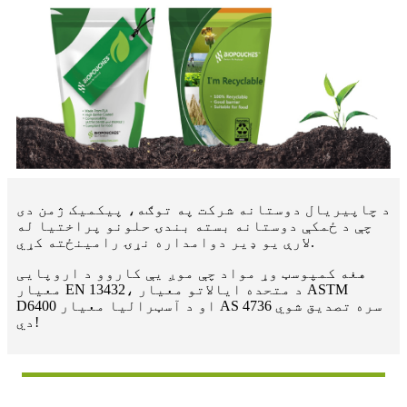
د چاپیریال دوستانه شرکت په توګه، پیکمیک ژمن دی
چې د ځمکې دوستانه بسته بندۍ حلونو پراختیا له
لارې یو ډیر دوامداره نړۍ رامینځته کړي.
هغه کمپوسټ وړ مواد چې موږ یې کاروو د اروپایی
معیار EN 13432، د متحده ایالاتو معیار ASTM
D6400 او د آسټرالیا معیار AS 4736 سره تصدیق شوي
دي!