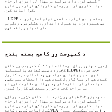
۲ طبقې لري. دا د تولید پرمهال لږ انرژي او خام
مواد کاروي او د وروستي کارونکي لپاره یې ضایع
کول اسانه کوي.
د LDPE بسته بندۍ لپاره د اصلاح کولو اختیارونه
بې شمیره دي، په شمول د اندازو، شکلونو، رنګونو
او نمونو پراخه لړۍ.
د کمپوست وړ کافي بسته بندي
زموږ د چاپیریال دوستانه او ۱۰۰٪ کمپوسټ وړ کافي
کڅوړه د ټیټ کثافت پالیتیلین (LDPE) څخه جوړه
شوې ده، یو خوندي مواد چې په اسانۍ سره کارول
کیدی شي او بیا کارول کیدی شي. دا انعطاف منونکی،
دوامدار او د اغوستلو په وړاندې مقاومت لري او
په پراخه کچه د خوړو صنعت کې کارول کیږي.
د دودیزو ۳-۴ طبقو پر ځای، دا د کافي کڅوړه یوازې
۲ طبقې لري. دا د تولید پرمهال لږ انرژي او خام
مواد کاروي او د وروستي کارونکي لپاره یې ضایع
کول اسانه کوي. د کاغذ/PLA（پولی لیکټیک اسید）،