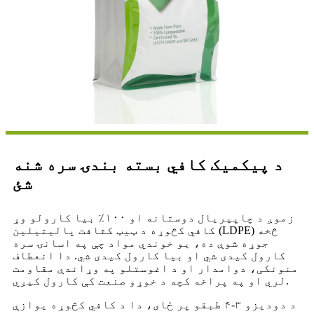
د پیکمیک کافي بسته بندۍ سره شنه
شئ
زموږ د چاپیریال دوستانه او ۱۰۰٪ بیا کارولو وړ
کافي کڅوړه د ټیټ کثافت پالیتیلین (LDPE) څخه
جوړه شوې ده، یو خوندي مواد چې په اسانۍ سره
کارول کیدی شي او بیا کارول کیدی شي. دا انعطاف
منونکی، دوامدار او د اغوستلو په وړاندې مقاومت
لري او په پراخه کچه د خوړو صنعت کې کارول کیږي.
د دودیزو ۳-۴ طبقو پر ځای، دا د کافي کڅوړه یوازې