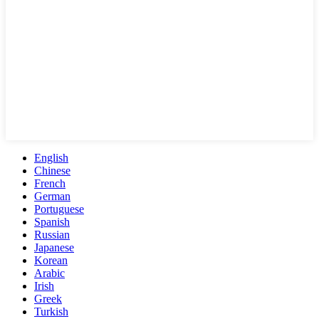
English
Chinese
French
German
Portuguese
Spanish
Russian
Japanese
Korean
Arabic
Irish
Greek
Turkish