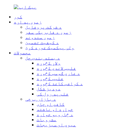
کور
زموږ په اړه
د شرکت پروفایل
زموږ د فابریکې سفر
زموږ سندونه
د کیفیت تضمین
ولې پیکمیک غوره کړئ
محصولات
د بسته بندۍ حل
ولاړ کڅوړه
فلیټ لاندې کڅوړه
د غاړې ګوسټ کڅوړه
فلیټ کڅوړه
د کرافټ کاغذ کڅوړه
دودیز شکل
فلم په رول کې
د بازار برخې
کافي او چای
خواړه او ناشته
د څارویو خواړه
مشروبات
میوې او سبزیجات