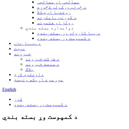
مصالحې او مصالحې
د ځواب ورکولو کڅوړه
روغتیا او ښکلا
د کورنۍ پاملرنه
رولز او فلمونه
دوامداره بسته بندي
د بیا کارولو وړ بسته بندي
د کمپوست وړ بسته بندي
ډیجیټل چاپ
نوښت
خبرونه
د شرکت خبرونه
د صنعت خبرونه
بلاګ
ډاونلوډ کړئ
موږ سره اړیکه ونیسئ
English
کور
د کمپوست وړ بسته بندي
د کمپوست وړ بسته بندي