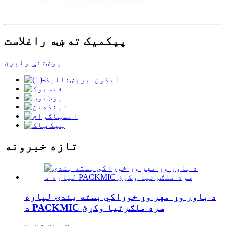
پیکمیک ته ښه راغلاست
پوښتنې ولېږئ
تازه خبرونه
د باور وړ مهر وړ خوراکي بسته بندۍ لپاره
د PACKMIC سره ملګرتیا وکړئ