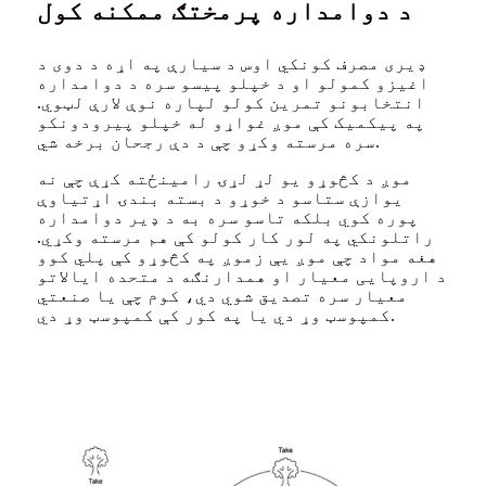
د دوامداره پرمختګ ممکنه کول
ډیری مصرف کونکي اوس د سیارې په اړه د دوی د
اغیزو کمولو او د خپلو پیسو سره د دوامداره
انتخابونو تمرین کولو لپاره نوې لارې لټوي.
په پیکمیک کې موږ غواړو له خپلو پیرودونکو
سره مرسته وکړو چې د دې رجحان برخه شي.
موږ د کڅوړو یو لړ لړۍ رامینځته کړې چې نه
یوازې ستاسو د خوړو د بسته بندۍ اړتیاوې
پوره کوي بلکه تاسو سره به د ډیر دوامداره
راتلونکي په لور کار کولو کې هم مرسته وکړي.
هغه مواد چې موږ یې زموږ په کڅوړو کې پلي کوو
د اروپایی معیار او همدارنګه د متحده ایالاتو
معیار سره تصدیق شوي دي، کوم چې یا صنعتي
کمپوسټ وړ دي یا په کور کې کمپوسټ وړ دي.