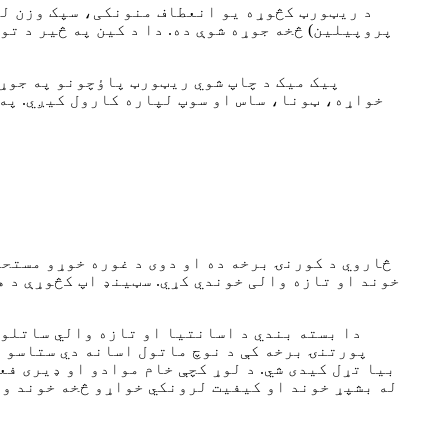
د ریټورټ کڅوړه یو انعطاف منونکی، سپک وزن لر
پروپیلین) څخه جوړه شوې ده. دا د کین په څیر د ت
پیک میک د چاپ شوي ریټورټ پاؤچونو په جوړو
خواړه، ټونا، ساس او سوپ لپاره کارول کیږي. په 
څاروي د کورنۍ برخه ده او دوی د غوره خوړو مستحق
خوند او تازه والی خوندي کړي. سټینډ اپ کڅوړې د 
دا بسته بندي د اسانتیا او تازه والي ساتلو 
پورتنۍ برخه کې د نوچ ماتول اسانه دي ستاسو پ
بیا تړل کیدی شي. د لوړ کچې خام موادو او ډیری فع
له بشپړ خوند او کیفیت لرونکي خواړو څخه خوند وا