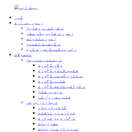
کور
زموږ په اړه
د شرکت پروفایل
زموږ د فابریکې سفر
زموږ سندونه
د کیفیت تضمین
ولې پیکمیک غوره کړئ
محصولات
د بسته بندۍ حل
ولاړ کڅوړه
فلیټ لاندې کڅوړه
د غاړې ګوسټ کڅوړه
فلیټ کڅوړه
د کرافټ کاغذ کڅوړه
دودیز شکل
فلم په رول کې
د بازار برخې
کافي او چای
خواړه او ناشته
د څارویو خواړه
مشروبات
میوې او سبزیجات