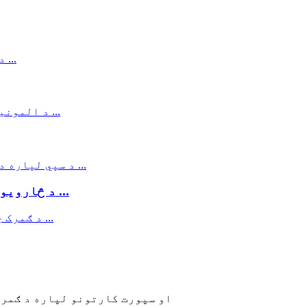
د څارویو د خوړو لپاره د انعطاف وړ سټینټ دودیز ...