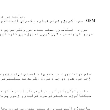
د کارت لوبې صنعت لپاره جوړ شوی انعطاف منونکی بسته بندي، د واحد بوسټر ریپرونو څخه تر لوی OEM تولید پورې.
موږ د انعطاف وړ بسته بندۍ جوړونکی یو چې د 
خام مواد: موږ د هر هغه چا د احساس لپاره ژور
څخه جوړ شوي دي چې د غوره رطوبت ضد ملکیتونو 
فابریکه: پیکمیک یو تولیدونکی او سوداګر دی،
ټیکنالوژۍ ماشینونو سره تولیدوو. زموږ پرمخت
ساتنه: د المونیم ورق بسته بندي یو غوره محاف