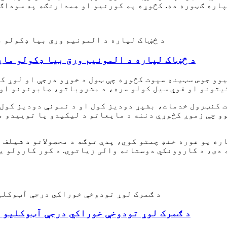
د څښاک لپاره د المونیم ورق بیا ډکولو مای
 چې زموږ کڅوړې دننه د مایعاتو د لیکیدو یا توییدو مخ
ره یو غوره خنډ چمتو کوي، پدې توګه د محصولاتو د شیلف 
 دی، د کاروونکي دوستانه والی زیاتوي. د کور کارولو ی
د ګمرک لوړ تودوخې خوراکي درجې آټوکلیو 