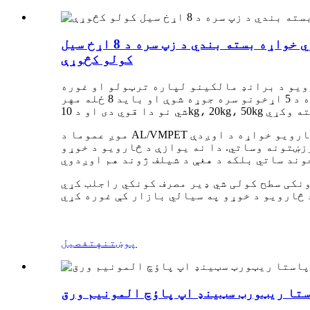
د ګمرک چاپ پورټ ایبل د څارویو د خوړو کڅوړه د المونیم ورق سټینډ اپ پاؤچ د پیشو سپي وچ شوي خواړه بسته بندي د زپ سره د 8 اړخ سیل
کولو کڅوړې
ور او لوړ معیار شوي دي. د 8 مهر کولو کڅوړه د څارویو د برانډ مالکینو لپاره ترټولو او غوره
انتخاب دی ځکه چې دا کڅوړه پیرودونکو ته د لوړ غوښې خواړو محصول د لوړ تازه والي سره ورکوي. دا کڅوړه د 5 اړخونو سره جوړه شوې او باید 8 ځله مهر
موږ عموما د AL/VMPET مواد د اکسیجن، بدبویۍ او د ننوتلو د رڼا خنډ د رامینځته کولو لپاره غوره کوو، کوم چې به دننه د څارویو خواړه د اوږدې
زښتونه وساتي. دا نه یوازې د څارویو د خوړو
نکی سطح کولی شي ډیر مصرف کونکي راجلب کړي
پوښتنه
تفصیل
ستا ریټورټ سټینډ اپ پاؤچ المونیم ورق