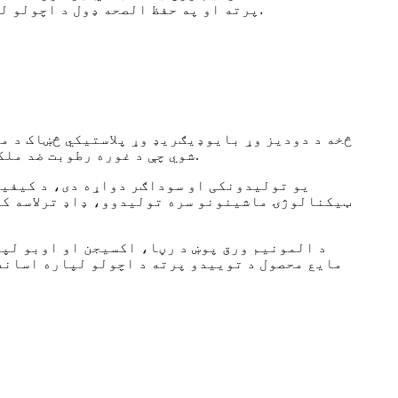
پرته او په حفظ الصحه ډول د اچولو لپاره ګټوره ده. کڅوړه په کورنیو او همدارنګه په سوداګریزو ترتیباتو کې د کارولو لپاره مثالی ده.
شوي چې د غوره رطوبت ضد ملکیتونو او قوي سیل کولو سره، د مشروباتو، صابونونو او د پوستکي پاملرنې محصولاتو لپاره مناسب دي.
ټیکنالوژۍ ماشینونو سره تولیدوو، ډاډ ترلاسه کوو
د المونیم ورق پوښ د رڼا، اکسیجن او اوبو لپا
مایع محصول د توییدو پرته د اچولو لپاره اسانه