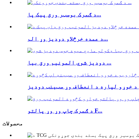
د ګمرک بوسټر ورق پیک پا...
د عمده خرڅلاو دودیز وړ الم...
دودیز شوي المونیم ورق بیا ...
د ګمرک چاپ وړ وړ پالتو F...
محصولات