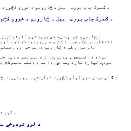
شي نو دا قوي دی او د 10kg، 20kg، 50kg او نورو کې د څارویو درنو خواړو زغملو توان لري، دا به د ذخیره کولو ستونزې لرې کولو کې مرسته وکړي.
مودې لپاره تازه وساتي. دا به د دننه محصولات پ
د 8 اړخونو مهر کولو کڅوړه کولی شي د ډیزاین انځور په ښه شرایطو کې لوړ کړي.
د لوړ تودوخې مق