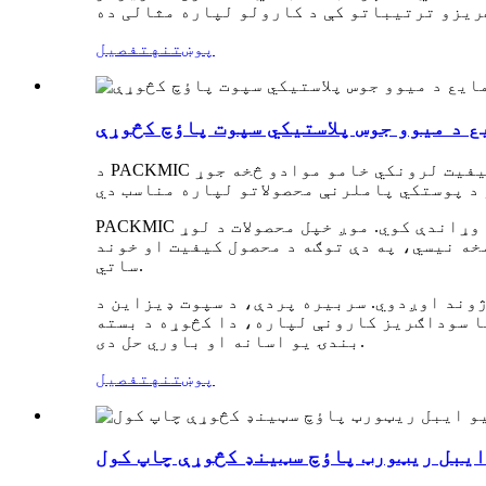
پوښتنه
تفصیل
ع د میوو جوس پلاستيکي سپوت پاؤچ کڅوړې
د PACKMIC څخه د دودیز وړ بایوډیګریډ وړ پلاستيکي څښاک د میوو جوس سټینډ سپوت کڅوړه چې ټول د خوړو درجې او لوړ کیفیت لرونکي خامو موادو څخه جوړ
PACKMIC یو تولیدونکی او سوداګر دواړه دی، د کیفیت کنټرول خدمات، بشپړ دودیز کول او د نمونې دودیز کول وړاندې کوي. موږ خپل محصولات د لوړ
ه نیسي، په دې توګه د محصول کیفیت او خوند
ساتي.
ژوند اوږدوي. سربیره پردې، د سپوت ډیزاین د
ا سوداګریز کارونې لپاره، دا کڅوړه د بسته
بندۍ یو اسانه او باوري حل دی.
پوښتنه
تفصیل
ایبل ریټورټ پاؤچ سټینډ کڅوړې چاپ کول