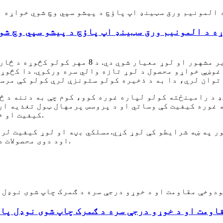
د څارویو خواړه په دې وروستیو کلونو کې ډیر مشه
ه غوره کیفیت کې وساتي او د پروسس پرمهال ټول تغذیه ار
کیفیت او خوند ساتي بلکه د هغې د شیلف ژوند هم اوږدوي.
مسلکي بڼه او لوړ کیفیت لرو
د دوی محصولات د څارویو د خوړو په سیالي بازار کې غوره کړي.
او
اومت او د خوړو درجې سره د ګمرک چاپ شوی نوډل پا