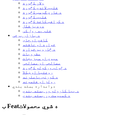
ولاړ کڅوړه
فلیټ لاندې کڅوړه
د غاړې ګوسټ کڅوړه
فلیټ کڅوړه
د کرافټ کاغذ کڅوړه
دودیز شکل
فلم په رول کې
د بازار برخې
کافي او چای
خواړه او ناشته
د څارویو خواړه
مشروبات
میوې او سبزیجات
مصالحې او مصالحې
د ځواب ورکولو کڅوړه
روغتیا او ښکلا
د کورنۍ پاملرنه
رولز او فلمونه
دوامداره بسته بندي
د بیا کارولو وړ بسته بندي
د کمپوست وړ بسته بندي
ب Featه شوي محصولات