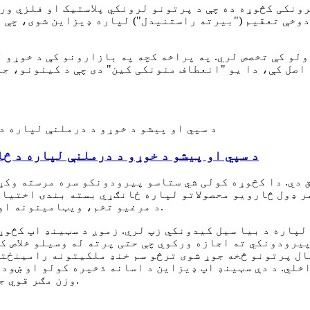
ونکی کڅوړه ده چې د پرتونو لرونکي پلاستیک او فلزي ور
ودوخې تعقیم ("بیرته راستنیدل") لپاره ډیزاین شوی، چې 
لو کې تخصص لري. په پراخه کچه په بازارونو کې د خوړو 
اصل کې، دا یو "انعطاف منونکی کین" دی چې د کینونو، ج
د سپي او پیشو د خوړو د درملنې لپاره د څ
 دي. دا کڅوړه کولی شي ستاسو پیرودونکو سره مرسته وکړ
هر ډول څارویو محصولاتو لپاره ځانګړي بسته بندۍ اختیا
د مرغیو تخم، ویټامینونه او د څارویو لپاره اضافي توکي، او نور ډیر څه.
لپاره د بیا سیل کیدونکي زپ لري. زموږ د سټینډ اپ کڅوړ
یرودونکي ته اجازه ورکوي چې حتی پرته له وسیلو خلاص کړي
ال پرتونو څخه جوړ شوی ترڅو سم خنډ ملکیتونه رامینځته 
خلي. د دې سټینډ اپ ډیزاین د اسانه ذخیره کولو او ښود
وزن مګر قوي جوړښت د رطوبت او ککړتیا څخه ساتنه تضمینوي.