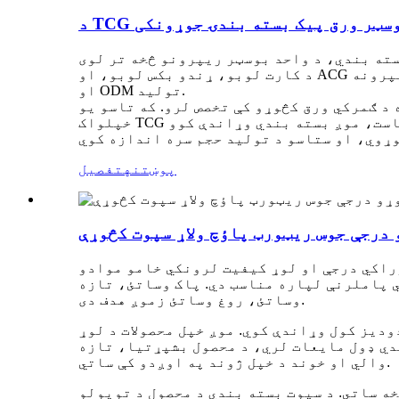
 بوسټر ورق پیک بسته بندۍ جوړونکی
د کارت لوبو، ړندو بکس لوبو، او ACG سوداګریزو توکو لپاره د ګمرکي انعطاف وړ بسته بندۍ جوړونکی. درې اړخیز مهر، سټینډ اپ، ورق ریپرونه، OEM
او ODM تولید.
د ګمرکي ورق کڅوړو کې تخصص لرو. که تاسو یو
خپلواک TCG خپرونکی یاست، د ګڼې ګوڼې تمویل شوي کارت لوبې سټوډیو یاست، یا د سپورت کارت یو تاسیس شوی برانډ یاست، موږ بسته بندي وړاندې کوو
پوښتنه
تفصیل
 درجې جوس ریټورټ پاؤچ ولاړ سپوت کڅوړې
وراکي درجې او لوړ کیفیت لرونکي خامو موادو
 پاملرنې لپاره مناسب دي. پاک وساتئ، تازه
وساتئ، روغ وساتئ زموږ هدف دی.
دیز کول وړاندې کوي. موږ خپل محصولات د لوړ
دي ډول مایعات لري، د محصول بشپړتیا، تازه
والي او خوند د خپل ژوند په اوږدو کې ساتي.
ه ساتي. د سپوت بسته بندي د محصول د تویولو