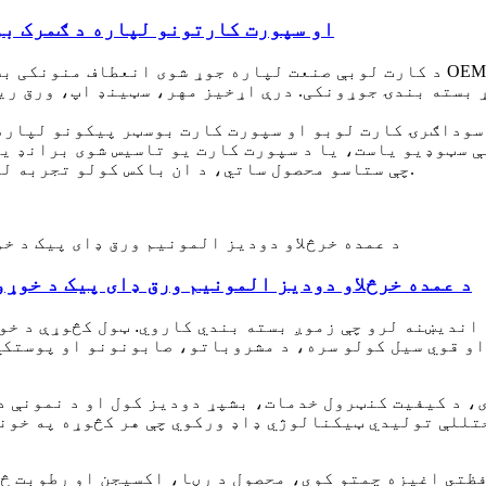
د TCG او سپورت کارتونو لپاره د ګمرک
سوداګرۍ کارت لوبو او سپورت کارت بوسټر پیکونو لپاره 
چې ستاسو محصول ساتي، د ان باکس کولو تجربه لوړوي، او ستاسو د تولید حجم سره اندازه کوي.
د عمده خرڅلاو دودیز المونیم ورق ډای پیک د خوړو
ه اندیښنه لرو چې زموږ بسته بندي کاروي. ټول کڅوړې د خ
او قوي سیل کولو سره، د مشروباتو، صابونونو او پوستکي
 د کیفیت کنټرول خدمات، بشپړ دودیز کول او د نمونې دو
للې تولیدي ټیکنالوژي ډاډ ورکوي چې هر کڅوړه په خون
ظتي اغیزه چمتو کوي، محصول د رڼا، اکسیجن او رطوبت څخ