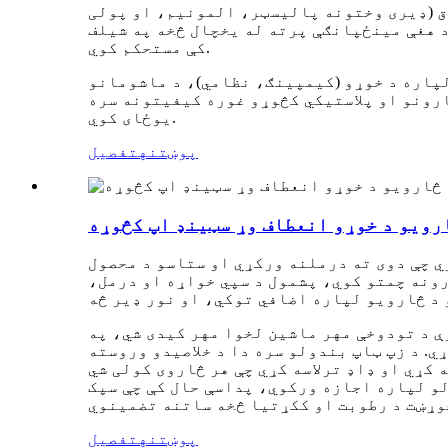
ق (ډیری وختونه پالیسټر، المونیم، او پولی
د هغې مینځپانګې پرته له یخچال څخه په شیلف
کې مستحکم کوي.
لپاره د خوړو (کیمپینګ، نظامي)، د ماشومانو
ارونو او پلاستيکي کڅوړو غوره کیفیتونه سره
یوځای کوي.
پوښتنه
تفصیل
ارویو د خوړو انعطاف وړ سټینډ اپ کڅوړه
ي چې دوی ته درملنه ورکړي او ستاسو د محصول
رونه چمتو کوي، پشمول د سپي خواړه او درمل،
ې د تودوخې مهر ماشین لخوا مهر کیدی شي، په
. د زپ ټاپ بندولو سره دا د خلاصیدو وروسته
کړي او ډاډ ترلاسه کړي چې هر څاروی کولی شي
لو لپاره اجازه ورکوي، پداسې حال کې چې سپک
پوښتنه
تفصیل