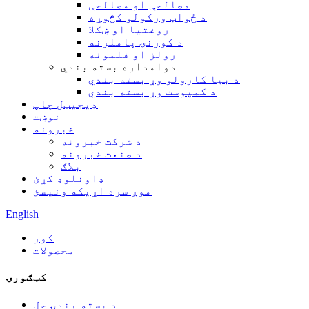
مصالحې او مصالحې
د ځواب ورکولو کڅوړه
روغتیا او ښکلا
د کورنۍ پاملرنه
رولز او فلمونه
دوامداره بسته بندي
د بیا کارولو وړ بسته بندي
د کمپوست وړ بسته بندي
ډیجیټل چاپ
نوښت
خبرونه
د شرکت خبرونه
د صنعت خبرونه
بلاګ
ډاونلوډ کړئ
موږ سره اړیکه ونیسئ
English
کور
محصولات
کټګورۍ
د بسته بندۍ حل