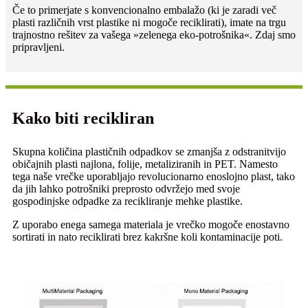
Če to primerjate s konvencionalno embalažo (ki je zaradi več
plasti različnih vrst plastike ni mogoče reciklirati), imate na trgu
trajnostno rešitev za vašega »zelenega eko-potrošnika«. Zdaj smo
pripravljeni.
Kako biti recikliran
Skupna količina plastičnih odpadkov se zmanjša z odstranitvijo
običajnih plasti najlona, ​​folije, metaliziranih in PET. Namesto
tega naše vrečke uporabljajo revolucionarno enoslojno plast, tako
da jih lahko potrošniki preprosto odvržejo med svoje
gospodinjske odpadke za recikliranje mehke plastike.
Z uporabo enega samega materiala je vrečko mogoče enostavno
sortirati in nato reciklirati brez kakršne koli kontaminacije poti.