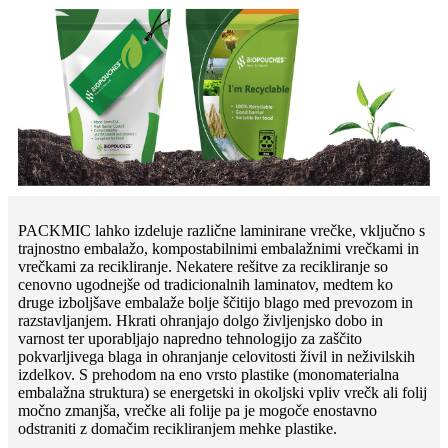
PACKMIC lahko izdeluje različne laminirane vrečke, vključno s
trajnostno embalažo, kompostabilnimi embalažnimi vrečkami in
vrečkami za recikliranje. Nekatere rešitve za recikliranje so
cenovno ugodnejše od tradicionalnih laminatov, medtem ko
druge izboljšave embalaže bolje ščitijo blago med prevozom in
razstavljanjem. Hkrati ohranjajo dolgo življenjsko dobo in
varnost ter uporabljajo napredno tehnologijo za zaščito
pokvarljivega blaga in ohranjanje celovitosti živil in neživilskih
izdelkov. S prehodom na eno vrsto plastike (monomaterialna
embalažna struktura) se energetski in okoljski vpliv vrečk ali folij
močno zmanjša, vrečke ali folije pa je mogoče enostavno
odstraniti z domačim recikliranjem mehke plastike.