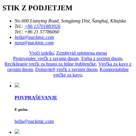
STIK Z PODJETJEM
No 600 Lianying Road, Songjiang Dist, Šanghaj, Kitajska
Tel.:
+86 13701883926
Tel.:
+86 21 57786060
bella@packmic.com
nora@packmic.com
Vroči izdelki
,
Zemljevid spletnega mesta
Proizvajalec vrečk z ravnim dnom
,
Torba z ravnim dnom
,
Recikliranje vrečk za hrano za hišne ljubljenčke
,
Vrečka za kavo z
ravnim dnom
,
Dobavitelj vrečk z ravnim dnom
,
Kompostabilne
vrečke za kavo
,
POVPRAŠEVANJE
E-pošta
bella@packmic.com