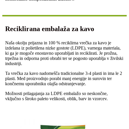
Reciklirana embalaža za kavo
Naša okolju prijazna in 100 % reciklirna vrečka za kavo je
izdelana iz polietilena nizke gostote (LDPE), varnega materiala,
ki ga je mogoče enostavno uporabljati in reciklirati. Je prožna,
trpežna in odporna proti obrabi ter se pogosto uporablja v živilski
industriji.
Ta vrečka za kavo nadomešča tradicionalne 3-4 plasti in ima le 2
plasti. Med proizvodnjo porabi manj energije in surovin ter
končnemu uporabniku olajša odstranjevanje.
Možnosti prilagajanja za LDPE embalažo so neskončne,
vključno s široko paleto velikosti, oblik, barv in vzorcev.