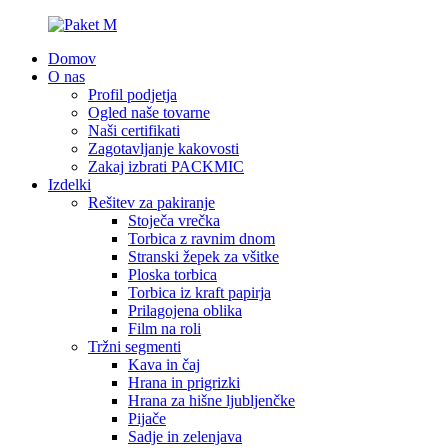
Domov
O nas
Profil podjetja
Ogled naše tovarne
Naši certifikati
Zagotavljanje kakovosti
Zakaj izbrati PACKMIC
Izdelki
Rešitev za pakiranje
Stoječa vrečka
Torbica z ravnim dnom
Stranski žepek za všitke
Ploska torbica
Torbica iz kraft papirja
Prilagojena oblika
Film na roli
Tržni segmenti
Kava in čaj
Hrana in prigrizki
Hrana za hišne ljubljenčke
Pijače
Sadje in zelenjava