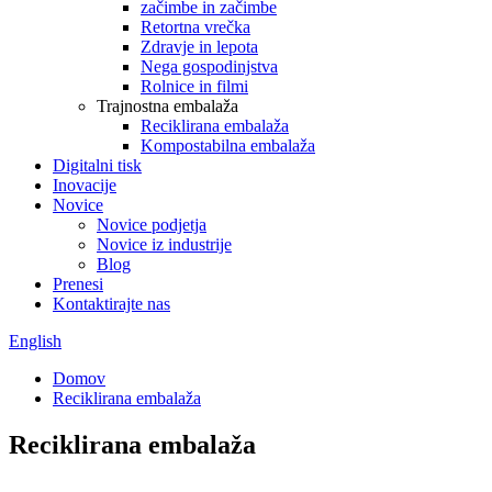
začimbe in začimbe
Retortna vrečka
Zdravje in lepota
Nega gospodinjstva
Rolnice in filmi
Trajnostna embalaža
Reciklirana embalaža
Kompostabilna embalaža
Digitalni tisk
Inovacije
Novice
Novice podjetja
Novice iz industrije
Blog
Prenesi
Kontaktirajte nas
English
Domov
Reciklirana embalaža
Reciklirana embalaža