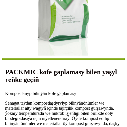
PACKMIC kofe gaplamasy bilen ýaşyl
reňke geçiň
Kompostlanyp bilinýän kofe gaplamasy
Senagat taýdan kompostlaşdyrylyp bilinýän
önümler we
materiallar alty wagtyň içinde täjirçilik kompost gurşawynda,
ýokary temperaturada we mikrob işjeňligi bilen birlikde doly
biodegradasiýa üçin niýetlenendir
aý. Öýde kompost edilip
bilinýän önümler we materiallar öý kompost gurşawynda, daşky