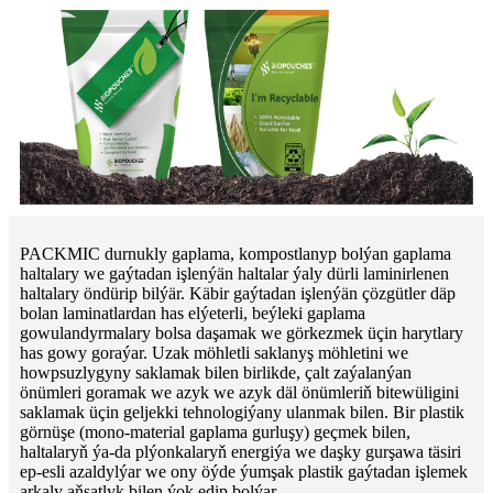
PACKMIC durnukly gaplama, kompostlanyp bolýan gaplama
haltalary we gaýtadan işlenýän haltalar ýaly dürli laminirlenen
haltalary öndürip bilýär. Käbir gaýtadan işlenýän çözgütler däp
bolan laminatlardan has elýeterli, beýleki gaplama
gowulandyrmalary bolsa daşamak we görkezmek üçin harytlary
has gowy goraýar. Uzak möhletli saklanyş möhletini we
howpsuzlygyny saklamak bilen birlikde, çalt zaýalanýan
önümleri goramak we azyk we azyk däl önümleriň bitewüligini
saklamak üçin geljekki tehnologiýany ulanmak bilen. Bir plastik
görnüşe (mono-material gaplama gurluşy) geçmek bilen,
haltalaryň ýa-da plýonkalaryň energiýa we daşky gurşawa täsiri
ep-esli azaldylýar we ony öýde ýumşak plastik gaýtadan işlemek
arkaly aňsatlyk bilen ýok edip bolýar.