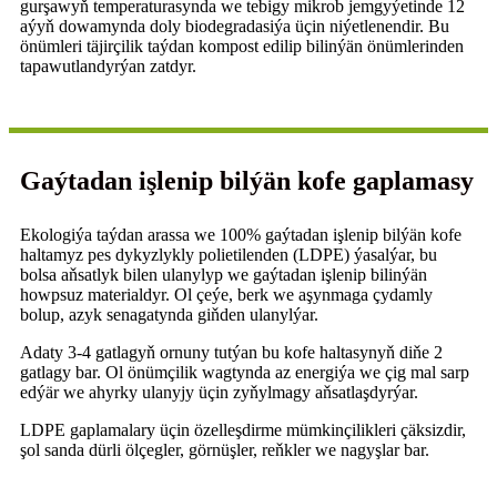
gurşawyň temperaturasynda we tebigy mikrob jemgyýetinde 12
aýyň dowamynda doly biodegradasiýa üçin niýetlenendir. Bu
önümleri täjirçilik taýdan kompost edilip bilinýän önümlerinden
tapawutlandyrýan zatdyr.
Gaýtadan işlenip bilýän kofe gaplamasy
Ekologiýa taýdan arassa we 100% gaýtadan işlenip bilýän kofe
haltamyz pes dykyzlykly polietilenden (LDPE) ýasalýar, bu
bolsa aňsatlyk bilen ulanylyp we gaýtadan işlenip bilinýän
howpsuz materialdyr. Ol çeýe, berk we aşynmaga çydamly
bolup, azyk senagatynda giňden ulanylýar.
Adaty 3-4 gatlagyň ornuny tutýan bu kofe haltasynyň diňe 2
gatlagy bar. Ol önümçilik wagtynda az energiýa we çig mal sarp
edýär we ahyrky ulanyjy üçin zyňylmagy aňsatlaşdyrýar.
LDPE gaplamalary üçin özelleşdirme mümkinçilikleri çäksizdir,
şol sanda dürli ölçegler, görnüşler, reňkler we nagyşlar bar.