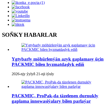
SOŇKY HABARLAR
Ygtybarly möhürlenýän azyk gaplamasy üçin
PACKMIC bilen hyzmatdaşlyk ediň
2026-njy ýylyň 21-nji iýuly
PACKMIC, ProPak-da täzelenen durnukly
gaplama innowasiýalary bilen parlaýar