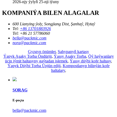
2026-njy ýylyň 25-nji iýuny
KOMPANIÝA BILEN ALAGALAR
600 Lianying ýoly, Songjiang Dist, Şanhaý, Hytaý
Tel:
+86 13701883926
Tel:
+86 21 57786060
bella@packmic.com
nora@packmic.com
Gyzgyn önümler
,
Sahypanyň kartasy
Ýapyk Aşaky Torba Öndüriji
,
Ýassy Aşaky Torba
,
Öý haýwanlary
üçin iýmit haltasyny gaýtadan işlemek
,
Ýassy düýbi kofe haltasy
,
Ýapyk Düýbi Torba Üpjün ediji
,
Kompostlanyp bilinýän kofe
haltalary
,
SORAG
E-poçta
bella@packmic.com