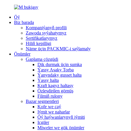
Öý
Biz barada
Kompaniýanyň profili
Zawoda syýahatymyz
Sertifikatlarymyz
Hiliň kepilligi
Näme üçin PACKMIC-i saýlamaly
Önümler
Gaplama çözgüdi
Dik durmak üçin sumka
Ýassy Aşaky Torba
Ýanyndaky gusset halta
Ýassy halta
Kraft kagyz haltasy
Özleşdirilen görnüş
Filmiň rulony
Bazar segmentleri
Kofe we ​​çaý
Iýmit we naharlar
Öý haýwanlarynyň iýmiti
Içgiler
Miweler we gök önümler