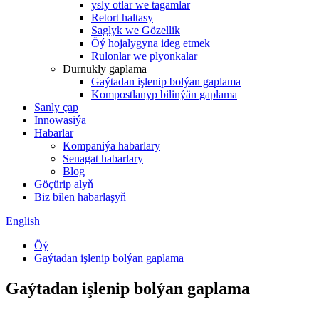
ysly otlar we tagamlar
Retort haltasy
Saglyk we Gözellik
Öý hojalygyna ideg etmek
Rulonlar we plyonkalar
Durnukly gaplama
Gaýtadan işlenip bolýan gaplama
Kompostlanyp bilinýän gaplama
Sanly çap
Innowasiýa
Habarlar
Kompaniýa habarlary
Senagat habarlary
Blog
Göçürip alyň
Biz bilen habarlaşyň
English
Öý
Gaýtadan işlenip bolýan gaplama
Gaýtadan işlenip bolýan gaplama