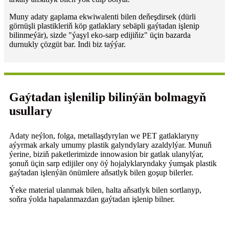
Muny adaty gaplama ekwiwalenti bilen deňeşdirsek (dürli
görnüşli plastikleriň köp gatlaklary sebäpli gaýtadan işlenip
bilinmeýär), sizde "ýaşyl eko-sarp edijiňiz" üçin bazarda
durnukly çözgüt bar. Indi biz taýýar.
Gaýtadan işlenilip bilinýän bolmagyň
usullary
Adaty neýlon, folga, metallaşdyrylan we PET gatlaklaryny
aýyrmak arkaly umumy plastik galyndylary azaldylýar. Munuň
ýerine, biziň paketlerimizde innowasion bir gatlak ulanylýar,
şonuň üçin sarp edijiler ony öý hojalyklaryndaky ýumşak plastik
gaýtadan işlenýän önümlere aňsatlyk bilen goşup bilerler.
Ýeke material ulanmak bilen, halta aňsatlyk bilen sortlanyp,
soňra ýolda hapalanmazdan gaýtadan işlenip bilner.