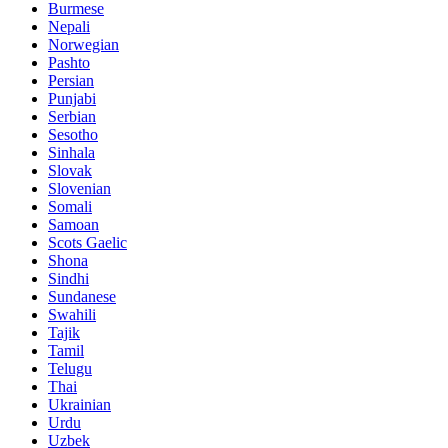
Burmese
Nepali
Norwegian
Pashto
Persian
Punjabi
Serbian
Sesotho
Sinhala
Slovak
Slovenian
Somali
Samoan
Scots Gaelic
Shona
Sindhi
Sundanese
Swahili
Tajik
Tamil
Telugu
Thai
Ukrainian
Urdu
Uzbek