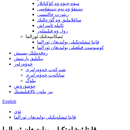
مېۋە-چېۋە ۋە كۆكتاتلار
تېتىتقۇ ۋە تەم تېتىتقۇسى
رېتورت خالتىسى
ساغلاملىق ۋە گۈزەللىك
ئائىلە ئاسراش
رول ۋە فىلىملەر
ئىمكانىيەتلىك ئورالما
قايتا ئىشلەتكىلى بولىدىغان ئورالما
كومپوست قىلغىلى بولىدىغان ئورالما
رەقەملىك بېسىش
يېڭىلىق يارىتىش
خەۋەرلەر
شىركەت خەۋەرلىرى
سانائەت خەۋەرلىرى
بىلوگ
چۈشۈرۈش
بىز بىلەن ئالاقىلىشىڭ
English
ئۆي
قايتا ئىشلەتكىلى بولىدىغان ئورالما
قايتا ئىشلەتكىلى بولىدىغان ئورالما