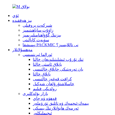
ئۆي
بىز ھەققىدە
شىركەت پروفىلى
زاۋۇت ساياھىتىمىز
بىزنىڭ گۇۋاھنامىلىرىمىز
سۈپەت كاپالىتى
نېمىشقا PACKMIC نى تاللايسىز؟
مەھسۇلاتلار
ئورالما ئېرىتمىسى
تىك تۇرۇپ ئىشلىتىلىدىغان خالتا
ياپلاق ئاستى خالتا
يان تەرەپتىكى چاپلاق خالتىسى
ياپلاق خالتا
كرافت قەغەز خالتىسى
خاسلاشتۇرۇلغان شەكىل
رولدىكى فىلىم
بازار بۆلەكلىرى
قەھۋە ۋە چاي
يېمەك-ئىچمەك ۋە تاتلىق تۈرۈملەر
ئەرمەك ھايۋانلارنىڭ يېمىكى
ئىچىملىكلەر