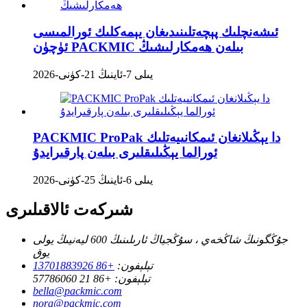
ئىشەنچلىك پېچەتلىنىدىغان يېمەكلىك ئورالمىسى
ئۈچۈن PACKMIC بىلەن ھەمكارلىشىڭ
2026-يىلى 7-ئاينىڭ 21-كۈنى
PACKMIC ProPak دا يېڭىلانغان ئىمكانىيەتلىك
ئورالما يېڭىلىقلىرى بىلەن پارقىرايدۇ
2026-يىلى 6-ئاينىڭ 25-كۈنى
شىركەت ئالاقىلىرى
جۇڭگونىڭ شاڭخەي ، سۇڭجياڭ ئارىلىنىڭ 600 ليەنيىڭ يولى
يوق
تېلېفون:
+86 13701883926
تېلېفون:
+86 21 57786060
bella@packmic.com
nora@packmic.com