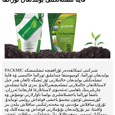
PACKMIC شىركىتى ئىمكانقەدەر ئۇزاققىچە ئىشلىتىشكە
بولىدىغان ئورالما، كومپوستقا چىداملىق ئورالما خالتىسى ۋە قايتا
ئىشلەتكىلى بولىدىغان خالتىلارنى ئۆز ئىچىگە ئالغان ھەر خىل
لامىناتلانغان خالتىلارنى ئىشلەپچىقىرالايدۇ. بەزى قايتا ئىشلەش
چارىلىرىنىڭ باھاسى ئەنئەنىۋى لامىناتلارغا قارىغاندا ئەرزان،
باشقا ئورالما ياخشىلاشلىرى بولسا تاۋارلارنى توشۇش ۋە
كۆرسىتىش ئۈچۈن تېخىمۇ ياخشى قوغداش رولىنى ئوينايدۇ.
ئۇزۇن ساقلاش مۇددىتى ۋە بىخەتەرلىكىنى ساقلاش بىلەن بىر
ۋاقىتتا، تېز بۇزۇلىدىغان بۇيۇملارنى قوغداش ۋە يېمەكلىك ۋە
يېمەكلىك ئەمەس مەھسۇلاتلارنىڭ پۈتۈنلۈكىنى ساقلاش ئۈچۈن