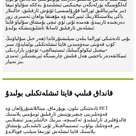
كەلگۈسىگە يۈزلەنگەن تېخنىكىنى ئىشلىتىدۇ. يەككە سۇلياۋ تىپقا
(بىر ماتېرىياللىق ئورالما قۇرۇلمىسى) ئۆتۈش ئارقىلىق، خالتىلار
ياكى پىلاستىكلارنىڭ ئېنېرگىيە ۋە مۇھىتقا بولغان تەسىرى زور
دەرىجىدە ئازىيىدۇ، ھەمدە ئۇنى ئۆي ئىچى يۇمشاق سۇلياۋ قايتا
ئىشلەش ئارقىلىق ئاسانلا تاشلىۋېتىشكە بولىدۇ.
بۇنى ئادەتتىكى ئورالما بىلەن سېلىشتۇرغاندا (ھەر خىل سۇلياۋنىڭ
كۆپ قەۋىتى سەۋەبىدىن قايتا ئىشلەتكىلى بولمايدۇ)، سىز
«يېشىل ئېكولوگىيىلىك ئىستېمالچى» ئۈچۈن بازاردىكى
ئىمكانقەدەر ياخشى ھەل قىلىش چارىسىگە ئېرىشتىڭىز. ئەمدى
بىز تەييار.
قانداق قىلىپ قايتا ئىشلەتكىلى بولىدۇ
ئادەتتىكى نىلون، يوپۇرماق، مېتاللاشتۇرۇلغان ۋە PET
قەۋەتلىرىنى چىقىرىۋېتىش ئارقىلىق ئومۇمىي پلاستىك
قالدۇقلىرى ئازايتىلىدۇ. ئەكسىچە، بىزنىڭ خالتىلىرىمىز ئىنقىلابىي
بىر قەۋەتلىك بولۇپ، ئىستېمالچىلار ئۇنى ئائىلىدىكى يۇمشاق
پلاستىك قايتا ئىشلەش ئورنىغا سېلىپ قويالايدۇ.