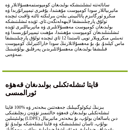
سانائەتتە ئىشلىتىشكە بولىدىغان كومپوست
مەھسۇلاتلار ۋە
ماتېرىياللار سودا كومپوست مۇھىتىدا، يۇقىرى تېمپېراتۇرىدا ۋە
مىكرو ئورگانىزم پائالىيىتى بىلەن بىرلىكتە ئالتە ۋاقىت ئىچىدە
تولۇق پارچىلىنىشقا لايىھەلەنگەن.
ئاي. ئۆيدە ئىشلىتىشكە
بولىدىغان كومپوست مەھسۇلاتلىرى ۋە ماتېرىياللىرى ئۆيدە
ئىشلىتىلىدىغان كومپوست مۇھىتىدا، مۇھىت تېمپېراتۇرىسىدا ۋە
تەبىئىي مىكروبلار توپى ئاستىدا 12 ئاي ئىچىدە تولۇق پارچىلىنىشقا
ماس كېلىدۇ. بۇ، بۇ مەھسۇلاتلارنىڭ سودا خاراكتېرلىك كومپوست
قىلىشقا بولىدىغان مەھسۇلاتلىرىدىن پەرقلىق بولۇشىنىڭ
سەۋەبى.
قايتا ئىشلەتكىلى بولىدىغان قەھۋە
ئورالمىسى
بىزنىڭ ئېكولوگىيىلىك جەھەتتىن بىخەتەر ۋە %100 قايتا
ئىشلەتكىلى بولىدىغان قەھۋە خالتىمىز تۆۋەن زىچلىقتىكى
پولىئېتىلېن (LDPE) دىن ياسالغان بولۇپ، بۇ بىخەتەر ماتېرىيال
بولۇپ، ئاسان ئىشلىتىشكە ۋە قايتا ئىشلەشكە بولىدۇ. ئۇ
يۇمشاق، چىداملىق ۋە ئۇپراشقا چىداملىق بولۇپ، يېمەكلىك