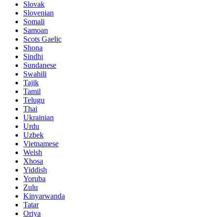
Slovak
Slovenian
Somali
Samoan
Scots Gaelic
Shona
Sindhi
Sundanese
Swahili
Tajik
Tamil
Telugu
Thai
Ukrainian
Urdu
Uzbek
Vietnamese
Welsh
Xhosa
Yiddish
Yoruba
Zulu
Kinyarwanda
Tatar
Oriya