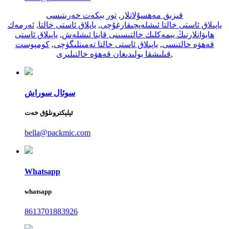
قىزىق مەھسۇلاتلار
,
تور بېكەت خەرىتىسى
ياپىلاق ئاستى خالتا ئىشلەپچىقارغۇچى
,
ياپلاق ئاستى خالتا
,
ئەرمەك
ھايۋانلارنىڭ يېمەكلىك خالتىسىنى قايتا ئىشلەش
,
ياپىلاق ئاستى
قەھۋە خالتىسى
,
ياپىلاق ئاستى خالتا تەمىنلىگۈچى
,
كومپوست
,
قىلىشقا بولىدىغان قەھۋە خالتىلىرى
سوئال سوراش
ئېلېكترونلۇق خەت
bella@packmic.com
Whatsapp
whatsapp
8613701883926