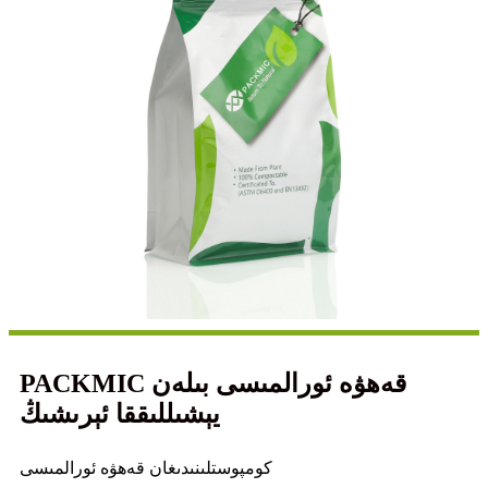
PACKMIC قەھۋە ئورالمىسى بىلەن
يېشىللىققا ئېرىشىڭ
كومپوستلىنىدىغان قەھۋە ئورالمىسى