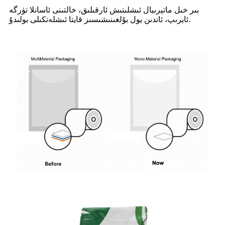
بىر خىل ماتېرىيال ئىشلىتىش ئارقىلىق، خالتىنى ئاسانلا تۈرگە
ئايرىپ، ئاندىن يول بۇلغىنىشىسىز قايتا ئىشلەتكىلى بولىدۇ.