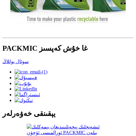
PACKMIC غا خۇش كەپسىز
سوئال يوللاڭ
يېقىنقى خەۋەرلەر