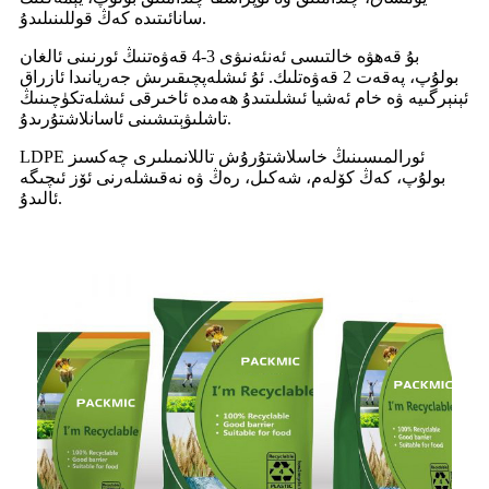
سانائىتىدە كەڭ قوللىنىلىدۇ.
بۇ قەھۋە خالتىسى ئەنئەنىۋى 3-4 قەۋەتنىڭ ئورنىنى ئالغان
بولۇپ، پەقەت 2 قەۋەتلىك. ئۇ ئىشلەپچىقىرىش جەريانىدا ئازراق
ئېنېرگىيە ۋە خام ئەشيا ئىشلىتىدۇ ھەمدە ئاخىرقى ئىشلەتكۈچىنىڭ
تاشلىۋېتىشىنى ئاسانلاشتۇرىدۇ.
LDPE ئورالمىسىنىڭ خاسلاشتۇرۇش تاللانمىلىرى چەكسىز
بولۇپ، كەڭ كۆلەم، شەكىل، رەڭ ۋە نەقىشلەرنى ئۆز ئىچىگە
ئالىدۇ.