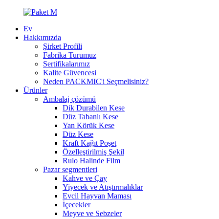
Ev
Hakkımızda
Şirket Profili
Fabrika Turumuz
Sertifikalarımız
Kalite Güvencesi
Neden PACKMIC'i Seçmelisiniz?
Ürünler
Ambalaj çözümü
Dik Durabilen Kese
Düz Tabanlı Kese
Yan Körük Kese
Düz Kese
Kraft Kağıt Poşet
Özelleştirilmiş Şekil
Rulo Halinde Film
Pazar segmentleri
Kahve ve Çay
Yiyecek ve Atıştırmalıklar
Evcil Hayvan Maması
İçecekler
Meyve ve Sebzeler