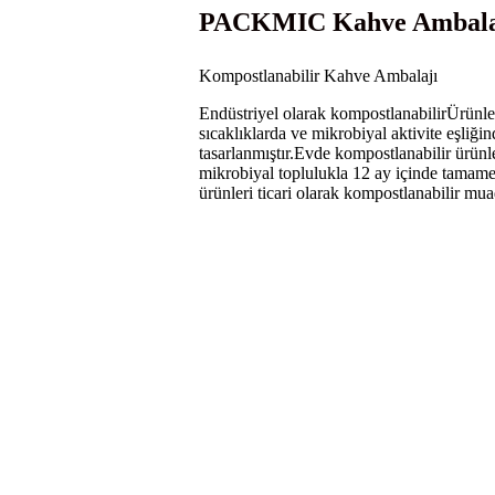
PACKMIC Kahve Ambalajl
Kompostlanabilir Kahve Ambalajı
Endüstriyel olarak kompostlanabilir
Ürünle
sıcaklıklarda ve mikrobiyal aktivite eşliği
tasarlanmıştır.
Evde kompostlanabilir ürünle
mikrobiyal toplulukla 12 ay içinde tamamen
ürünleri ticari olarak kompostlanabilir muad