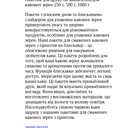
кавових зерен 250 г, 500 г, 1000 г
Пакети з плоским дном та блискавкою-
слайдером для упаковки кавових зерен
привертають увагу та широко
використовуються для різноманітних
продуктів, особливо для упаковки кавових
зерен. Наші пакети для смажених кавових
зерен з принтом на блискавці – це
обов'язкове рішення для пакування
любителів кави. Ці пакети розроблені для
того, щоб ваші кавові зерна залишалися
свіжими та ароматними протягом тривалого
часу. Функція блискавки забезпечує легкий
доступ, зберігаючи при цьому якість та смак
вашої кави. Ці пакети мають привабливий
друк, який надає їм візуально привабливого
вигляду. Вони міцні, довговічні та
виготовлені з високоякісних матеріалів, що
захищають від вологи та впливу повітря.
Насолоджуйтесь свіжою чашкою кави
щоразу з нашими пакетами для смажених
кавових зерен з принтом.
запит
деталі