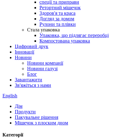
спеції та приправи
Ретортний мішечок
Здоров'я та краса
Догляд за домом
Рулони та плівки
Стала упаковка
Упаковка, що підлягає переробці
Компостована упаковка
Цифровий друк
Інновації
Новини
Новини компанії
Новини галузі
Блог
Завантажити
Зв'яжіться з нами
English
Дім
Продукти
Пакувальне рішення
Мішечок з плоским дном
Категорії