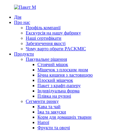
Дім
Про нас
Профіль компанії
Екскурсія на нашу фабрику
Наші сертифікати
Забезпечення якості
Чому варто обрати PACKMIC
Продукти
Пакувальне рішення
Стоячий мішок
Мішечок з плоским дном
Бічна кишеня з ластовицею
Плоский мішечок
Пакет з крафт-паперу
Індивідуальна форма
Плівка на рулоні
Сегменти ринку
Кава та чай
Їжа та закуски
Корм для домашніх тварин
Напої
Фрукти та овочі