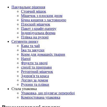
Пакувальне рішення
Стоячий мішок
Мішечок з плоским дном
Бічна кишеня з ластовицею
Плоский мішечок
Пакет з крафт-паперу
Індивідуальна форма
Плівка на рулоні
Сегменти ринку
Кава та чай
Їжа та закуски
Корм для домашніх тварин
Напої
Фрукти та овочі
спеції та приправи
Ретортний мішечок
Здоров'я та краса
Догляд за домом
Рулони та плівки
Стала упаковка
Упаковка, що підлягає переробці
Компостована упаковка