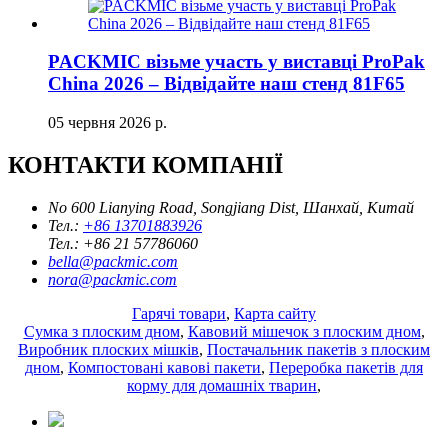
PACKMIC візьме участь у виставці ProPak
China 2026 – Відвідайте наш стенд 81F65
05 червня 2026 р.
КОНТАКТИ КОМПАНІЇ
No 600 Lianying Road, Songjiang Dist, Шанхай, Китай
Тел.:
+86 13701883926
Тел.:
+86 21 57786060
bella@packmic.com
nora@packmic.com
Гарячі товари
,
Карта сайту
Сумка з плоским дном
,
Кавовий мішечок з плоским дном
,
Виробник плоских мішків
,
Постачальник пакетів з плоским
дном
,
Компостовані кавові пакети
,
Переробка пакетів для
корму для домашніх тварин
,