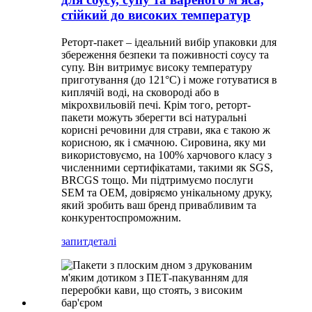
стійкий до високих температур
Реторт-пакет – ідеальний вибір упаковки для
збереження безпеки та поживності соусу та
супу. Він витримує високу температуру
приготування (до 121°C) і може готуватися в
киплячій воді, на сковороді або в
мікрохвильовій печі. Крім того, реторт-
пакети можуть зберегти всі натуральні
корисні речовини для страви, яка є такою ж
корисною, як і смачною. Сировина, яку ми
використовуємо, на 100% харчового класу з
численними сертифікатами, такими як SGS,
BRCGS тощо. Ми підтримуємо послуги
SEM та OEM, довіряємо унікальному друку,
який зробить ваш бренд привабливим та
конкурентоспроможним.
запит
деталі