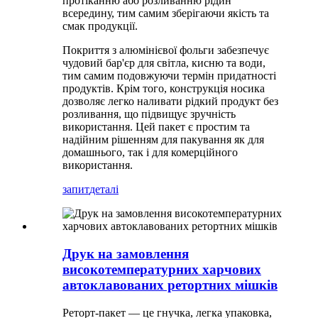
протіканню або розливанню рідин
всередину, тим самим зберігаючи якість та
смак продукції.
Покриття з алюмінієвої фольги забезпечує
чудовий бар'єр для світла, кисню та води,
тим самим подовжуючи термін придатності
продуктів. Крім того, конструкція носика
дозволяє легко наливати рідкий продукт без
розливання, що підвищує зручність
використання. Цей пакет є простим та
надійним рішенням для пакування як для
домашнього, так і для комерційного
використання.
запит
деталі
Друк на замовлення
високотемпературних харчових
автоклавованих ретортних мішків
Реторт-пакет — це гнучка, легка упаковка,