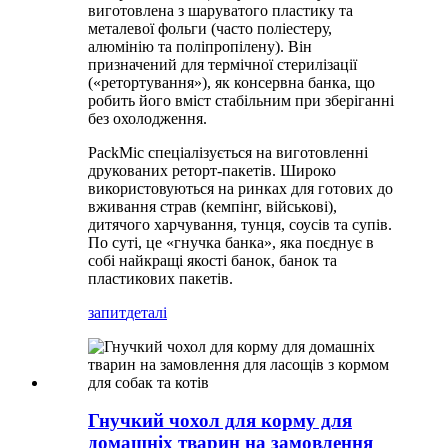
виготовлена ​​з шаруватого пластику та
металевої фольги (часто поліестеру,
алюмінію та поліпропілену). Він
призначений для термічної стерилізації
(«ретортування»), як консервна банка, що
робить його вміст стабільним при зберіганні
без охолодження.
PackMic спеціалізується на виготовленні
друкованих реторт-пакетів. Широко
використовуються на ринках для готових до
вживання страв (кемпінг, військові),
дитячого харчування, тунця, соусів та супів.
По суті, це «гнучка банка», яка поєднує в
собі найкращі якості банок, банок та
пластикових пакетів.
запит
деталі
Гнучкий чохол для корму для
домашніх тварин на замовлення