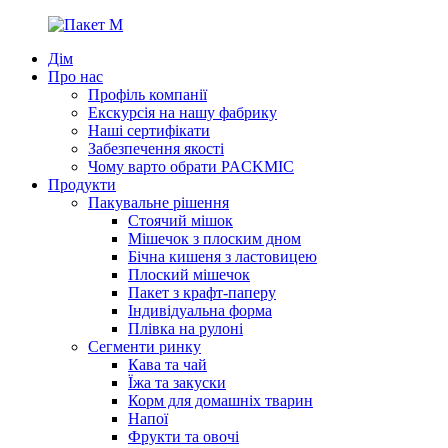
Дім
Про нас
Профіль компанії
Екскурсія на нашу фабрику
Наші сертифікати
Забезпечення якості
Чому варто обрати PACKMIC
Продукти
Пакувальне рішення
Стоячий мішок
Мішечок з плоским дном
Бічна кишеня з ластовицею
Плоский мішечок
Пакет з крафт-паперу
Індивідуальна форма
Плівка на рулоні
Сегменти ринку
Кава та чай
Їжа та закуски
Корм для домашніх тварин
Напої
Фрукти та овочі