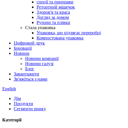
спеції та приправи
Ретортний мішечок
Здоров'я та краса
Догляд за домом
Рулони та плівки
Стала упаковка
Упаковка, що підлягає переробці
Компостована упаковка
Цифровий друк
Інновації
Новини
Новини компанії
Новини галузі
Блог
Завантажити
Зв'яжіться з нами
English
Дім
Продукти
Сегменти ринку
Категорії