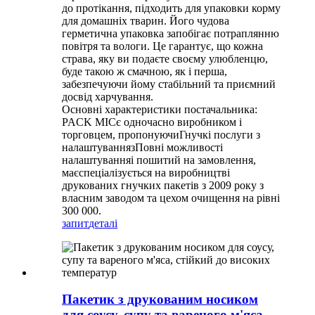
до протікання, підходить для упаковки корму
для домашніх тварин. Його чудова
герметична упаковка запобігає потраплянню
повітря та вологи. Це гарантує, що кожна
страва, яку ви подаєте своєму улюбленцю,
буде такою ж смачною, як і перша,
забезпечуючи йому стабільний та приємний
досвід харчування.
Основні характеристики постачальника:
PACK MIC
є одночасно виробником і
торговцем, пропонуючи
Гнучкі послуги з
налаштування
з
Повні можливості
налаштування
і пошитий на замовлення,
має
спеціалізується на виробництві
друкованих гнучких пакетів з 2009 року з
власним заводом та цехом очищення на рівні
300 000.
запит
деталі
Пакетик з друкованим носиком
для соусу, супу та вареного м'яса,