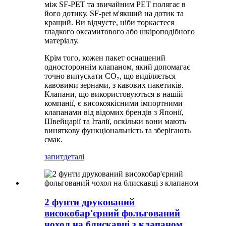
між SF-PET та звичайним PET полягає в
його дотику. SF-pet м'якший на дотик та
кращий. Ви відчуєте, ніби торкаєтеся
гладкого оксамитового або шкіроподібного
матеріалу.
Крім того, кожен пакет оснащений
одностороннім клапаном, який допомагає
точно випускати CO₂, що виділяється
кавовими зернами, з кавових пакетиків.
Клапани, що використовуються в нашій
компанії, є високоякісними імпортними
клапанами від відомих брендів з Японії,
Швейцарії та Італії, оскільки вони мають
виняткову функціональність та зберігають
смак.
запит
деталі
2 фунти друкований
високобар'єрний фольгований
чохол на блискавці з клапаном