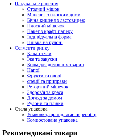
Пакувальне рішення
Стоячий мішок
Мішечок з плоским дном
Бічна кишеня з ластовицею
Плоский мішечок
Пакет з крафт-паперу
Індивідуальна форма
Плівка на рулоні
Сегменти ринку
Кава та чай
Їжа та закуски
Корм для домашніх тварин
Напої
Фрукти та овочі
спеції та приправи
Ретортний мішечок
Здоров'я та краса
Догляд за домом
Рулони та плівки
Стала упаковка
Упаковка, що підлягає переробці
Компостована упаковка
Рекомендовані товари