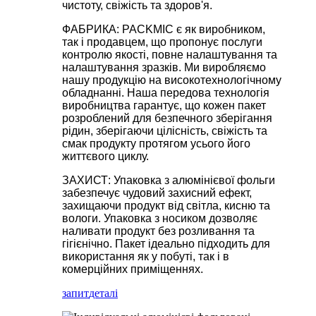
чистоту, свіжість та здоров'я.
ФАБРИКА: PACKMIC є як виробником,
так і продавцем, що пропонує послуги
контролю якості, повне налаштування та
налаштування зразків. Ми виробляємо
нашу продукцію на високотехнологічному
обладнанні. Наша передова технологія
виробництва гарантує, що кожен пакет
розроблений для безпечного зберігання
рідин, зберігаючи цілісність, свіжість та
смак продукту протягом усього його
життєвого циклу.
ЗАХИСТ: Упаковка з алюмінієвої фольги
забезпечує чудовий захисний ефект,
захищаючи продукт від світла, кисню та
вологи. Упаковка з носиком дозволяє
наливати продукт без розливання та
гігієнічно. Пакет ідеально підходить для
використання як у побуті, так і в
комерційних приміщеннях.
запит
деталі