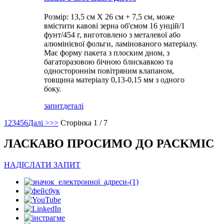
Розмір: 13,5 см X 26 см + 7,5 см, може
вмістити кавові зерна об'ємом 16 унцій/1
фунт/454 г, виготовлено з металевої або
алюмінієвої фольги, ламінованого матеріалу.
Має форму пакета з плоским дном, з
багаторазовою бічною блискавкою та
одностороннім повітряним клапаном,
товщина матеріалу 0,13-0,15 мм з одного
боку.
запит
деталі
1
2
3
4
5
6
Далі >
>>
Сторінка 1 / 7
ЛАСКАВО ПРОСИМО ДО PACKMIC
НАДІСЛАТИ ЗАПИТ