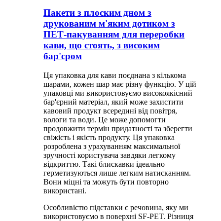
Пакети з плоским дном з
друкованим м'яким дотиком з
ПЕТ-пакуванням для переробки
кави, що стоять, з високим
бар'єром
Ця упаковка для кави поєднана з кількома
шарами, кожен шар має різну функцію. У цій
упаковці ми використовуємо високоякісний
бар'єрний матеріал, який може захистити
кавовий продукт всередині від повітря,
вологи та води. Це може допомогти
продовжити термін придатності та зберегти
свіжість і якість продукту. Ця упаковка
розроблена з урахуванням максимальної
зручності користувача завдяки легкому
відкриттю. Такі блискавки ідеально
герметизуються лише легким натисканням.
Вони міцні та можуть бути повторно
використані.
Особливістю підставки є речовина, яку ми
використовуємо в поверхні SF-PET. Різниця