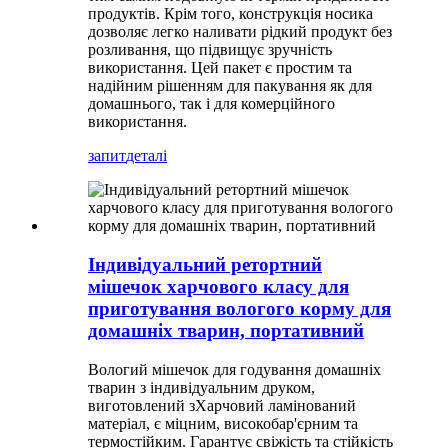
продуктів. Крім того, конструкція носика
дозволяє легко наливати рідкий продукт без
розливання, що підвищує зручність
використання. Цей пакет є простим та
надійним рішенням для пакування як для
домашнього, так і для комерційного
використання.
запит
деталі
Індивідуальний ретортний
мішечок харчового класу для
приготування вологого корму для
домашніх тварин, портативний
Вологий мішечок для годування домашніх
тварин з індивідуальним друком,
виготовлений з
Харчовий ламінований
матеріал
, є міцним, високобар'єрним та
термостійким. Гарантує свіжість та стійкість