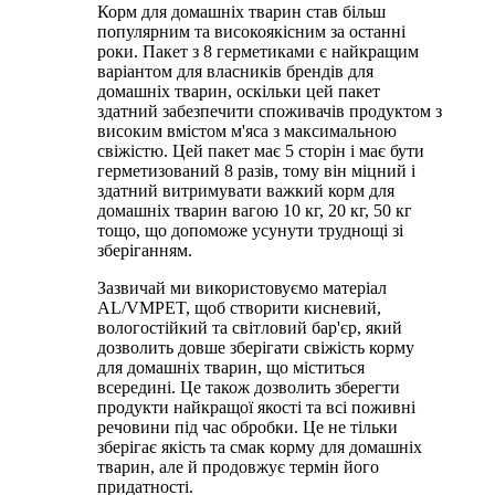
Корм для домашніх тварин став більш
популярним та високоякісним за останні
роки. Пакет з 8 герметиками є найкращим
варіантом для власників брендів для
домашніх тварин, оскільки цей пакет
здатний забезпечити споживачів продуктом з
високим вмістом м'яса з максимальною
свіжістю. Цей пакет має 5 сторін і має бути
герметизований 8 разів, тому він міцний і
здатний витримувати важкий корм для
домашніх тварин вагою 10 кг, 20 кг, 50 кг
тощо, що допоможе усунути труднощі зі
зберіганням.
Зазвичай ми використовуємо матеріал
AL/VMPET, щоб створити кисневий,
вологостійкий та світловий бар'єр, який
дозволить довше зберігати свіжість корму
для домашніх тварин, що міститься
всередині. Це також дозволить зберегти
продукти найкращої якості та всі поживні
речовини під час обробки. Це не тільки
зберігає якість та смак корму для домашніх
тварин, але й продовжує термін його
придатності.