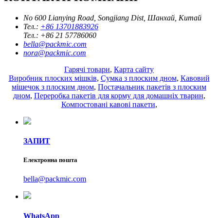
No 600 Lianying Road, Songjiang Dist, Шанхай, Китай
Тел.:
+86 13701883926
Тел.:
+86 21 57786060
bella@packmic.com
nora@packmic.com
Гарячі товари
,
Карта сайту
Виробник плоских мішків
,
Сумка з плоским дном
,
Кавовий
мішечок з плоским дном
,
Постачальник пакетів з плоским
дном
,
Переробка пакетів для корму для домашніх тварин
,
Компостовані кавові пакети
,
ЗАПИТ
Електронна пошта
bella@packmic.com
WhatsApp