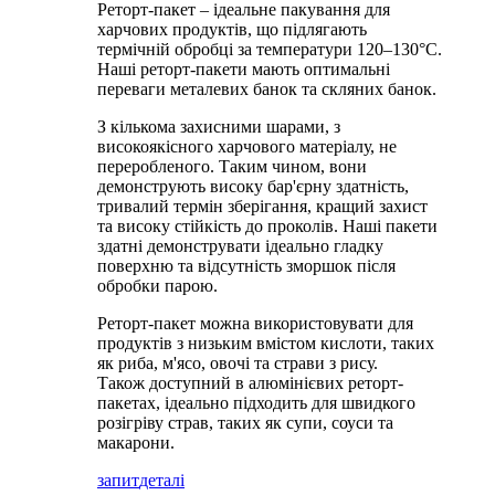
Реторт-пакет – ідеальне пакування для
харчових продуктів, що підлягають
термічній обробці за температури 120–130°C.
Наші реторт-пакети мають оптимальні
переваги металевих банок та скляних банок.
З кількома захисними шарами, з
високоякісного харчового матеріалу, не
переробленого. Таким чином, вони
демонструють високу бар'єрну здатність,
тривалий термін зберігання, кращий захист
та високу стійкість до проколів. Наші пакети
здатні демонструвати ідеально гладку
поверхню та відсутність зморшок після
обробки парою.
Реторт-пакет можна використовувати для
продуктів з низьким вмістом кислоти, таких
як риба, м'ясо, овочі та страви з рису.
Також доступний в алюмінієвих реторт-
пакетах, ідеально підходить для швидкого
розігріву страв, таких як супи, соуси та
макарони.
запит
деталі