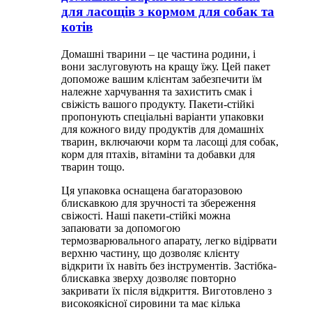
для ласощів з кормом для собак та
котів
Домашні тварини – це частина родини, і
вони заслуговують на кращу їжу. Цей пакет
допоможе вашим клієнтам забезпечити їм
належне харчування та захистить смак і
свіжість вашого продукту. Пакети-стійкі
пропонують спеціальні варіанти упаковки
для кожного виду продуктів для домашніх
тварин, включаючи корм та ласощі для собак,
корм для птахів, вітаміни та добавки для
тварин тощо.
Ця упаковка оснащена багаторазовою
блискавкою для зручності та збереження
свіжості. Наші пакети-стійкі можна
запаювати за допомогою
термозварювального апарату, легко відірвати
верхню частину, що дозволяє клієнту
відкрити їх навіть без інструментів. Застібка-
блискавка зверху дозволяє повторно
закривати їх після відкриття. Виготовлено з
високоякісної сировини та має кілька